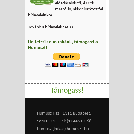
előadásainkról, és sok
másról is, akkor iratkozz fel
hírleveleinkre.
Tovább a hírlevelekhez >>
Ha tetszik a munkánk, támogasd a
Humuszt!
Támogass!
Humusz Ház - 1111 Budapest,
Saru u. 11. - Tel: (1) 445 01 68 -
humusz (kukac) humusz . hu -