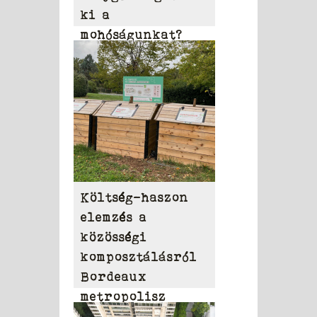
ki a
mohóságunkat?
Költség-haszon
elemzés a
közösségi
komposztálásról
Bordeaux
metropolisz
területén