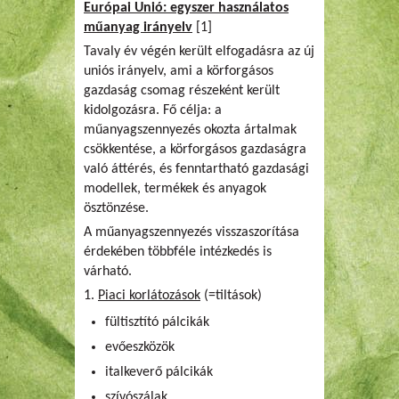
Európai Unió: egyszer használatos
műanyag irányelv
[1]
Tavaly év végén került elfogadásra az új
uniós irányelv, ami a körforgásos
gazdaság csomag részeként került
kidolgozásra. Fő célja: a
műanyagszennyezés okozta ártalmak
csökkentése, a körforgásos gazdaságra
való áttérés, és fenntartható gazdasági
modellek, termékek és anyagok
ösztönzése.
A műanyagszennyezés visszaszorítása
érdekében többféle intézkedés is
várható.
1.
Piaci korlátozások
(=tiltások)
fültisztító pálcikák
evőeszközök
italkeverő pálcikák
szívószálak