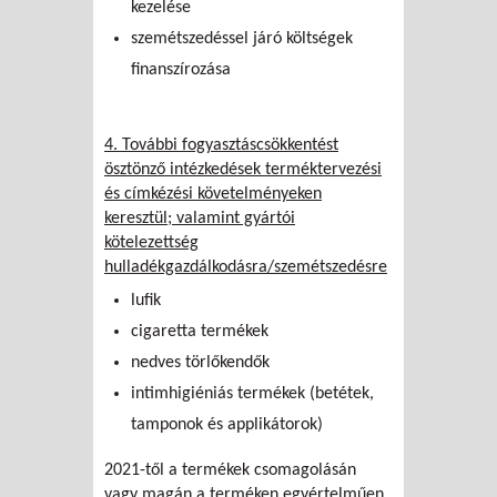
kezelése
szemétszedéssel járó költségek
finanszírozása
4. További fogyasztáscsökkentést
ösztönző intézkedések terméktervezési
és címkézési követelményeken
keresztül; valamint gyártói
kötelezettség
hulladékgazdálkodásra/szemétszedésre
lufik
cigaretta termékek
nedves törlőkendők
intimhigiéniás termékek (betétek,
tamponok és applikátorok)
2021-től a termékek csomagolásán
vagy magán a terméken egyértelműen