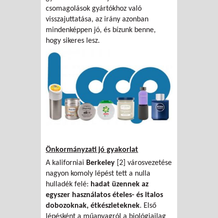
csomagolások gyártókhoz való
visszajuttatása, az irány azonban
mindenképpen jó, és bízunk benne,
hogy sikeres lesz.
Önkormányzati jó gyakorlat
A kaliforniai
Berkeley
[2] városvezetése
nagyon komoly lépést tett a nulla
hulladék felé:
hadat üzennek az
egyszer használatos ételes- és italos
dobozoknak, étkészleteknek
. Első
lépésként a műanyagról a biológiailag