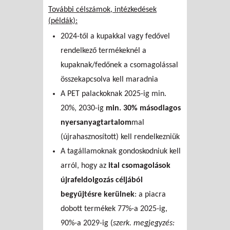
További célszámok, intézkedések
(példák):
2024-től a kupakkal vagy fedővel
rendelkező termékeknél a
kupaknak/fedőnek a csomagolással
összekapcsolva kell maradnia
A PET palackoknak 2025-ig min.
20%, 2030-ig
min. 30% másodlagos
nyersanyagtartalom
mal
(újrahasznosított) kell rendelkezniük
A tagállamoknak gondoskodniuk kell
arról, hogy az
ital csomagolások
újrafeldolgozás céljából
begyűjtésre kerülnek
: a piacra
dobott termékek 77%-a 2025-ig,
90%-a 2029-ig (
szerk. megjegyzés: