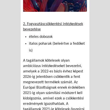
2. Fogyasztáscsökkentési intézkedések
bevezetése
ételes dobozok
italos poharak (beleértve a fedőket
is)
A tagállamok kötelesek olyan
ambíciózus intézkedéseket bevezetni,
amelyek a 2022-es bázis évhez képest
2026-ig jelentősen csökkentik a fent
megnevezett termékek számát. Az
Európai Bizottságnak ennek érdekében
2021-ig olyan számítási módszert kell
kidolgoznia, amivel ezek a csökkentési
eredmények igazolhatóak. A
tagállamok 2021-ig kötelesek összeírni