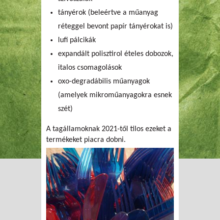
tányérok (beleértve a műanyag
réteggel bevont papír tányérokat is)
lufi pálcikák
expandált polisztirol ételes dobozok,
italos csomagolások
oxo-degradábilis műanyagok
(amelyek mikroműanyagokra esnek
szét)
A tagállamoknak 2021-től tilos ezeket a
termékeket piacra dobni.