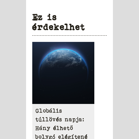
Ez is
érdekelhet
Globális
túllövés napja:
Hány élhető
bolygó elégítené