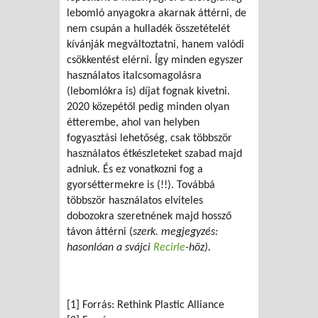
lebomló anyagokra akarnak áttérni, de
nem csupán a hulladék összetételét
kívánják megváltoztatni, hanem valódi
csökkentést elérni. Így minden egyszer
használatos italcsomagolásra
(lebomlókra is) díjat fognak kivetni.
2020 közepétől pedig minden olyan
étterembe, ahol van helyben
fogyasztási lehetőség, csak többször
használatos étkészleteket szabad majd
adniuk. És ez vonatkozni fog a
gyorséttermekre is (!!). Továbbá
többször használatos elviteles
dobozokra szeretnének majd hossző
távon áttérni (
szerk. megjegyzés:
hasonlóan a svájci
Recirle
-höz).
[1] Forrás: Rethink Plastic Alliance