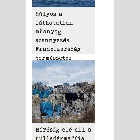
Súlyos a
láthatatlan
műanyag
szennyezés
Franciaország
természetes
vizeiben
Bíróság elé áll a
hulladékmaffia