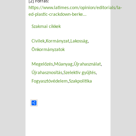
[2] Forrás:
https://www.latimes.com/opinion/editorials/la-
ed-plastic-crackdown-berke...
Szakmai cikkek
Civilek
Kormányzat
Lakosság
Önkormányzatok
Megelőzés
Műanyag
Újrahasználat
Újrahasznosítás
Szelektív gyűjtés
Fogyasztóvédelem
Szakpolitika
Share