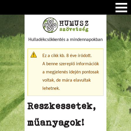
Hulladékcsökkentés a mindennapokban
Figyelmeztető üzenet
Ez a cikk kb. 8 éve íródott.
A benne szereplő információk
a megjelenés idején pontosak
voltak, de mára elavultak
lehetnek.
Reszkessetek,
műanyagok!