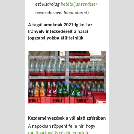
ezt kizárólag
betétdíjas rendszer
bevezetésével lehet elérni!
)
A tagállamoknak 2021-ig kell az
irányelv intézkedéseit a hazai
jogszabályokba átültetniük.
Kezdeményezések a vállalati szférában
A napokban röppent fel a hír, hogy
multinacionális cégek lépnek fel