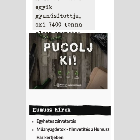
egyik
gyanúsítottja,
aki 7400 tonna
olasz szemetet
hordott Tamásiba
Humusz hírek
Egyhetes zárvatartás
Műanyagdetox - filmvetítés a Humusz
Ház kertjében