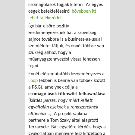
csomagolások fogják kitenni. Az egyes
cégek befektetéseiről
bővebben itt
lehet tájékozódni
.
Így bár elsőre pozitív
kezdeményezésnek hat a szövetség,
sajnos továbbra is a business-as-usual
szemléletet látjuk, és ennél többre van
szükség ahhoz, hogy a
műanyagszennyezést vissza lehessen
fogni.
Ennél előremutatóbb kezdeményezés a
Loop
(ebben is benne van többek között
a P&G), amelynek célja a
csomagolások többszöri felhasználása
(
kérdés persze, hogy miért kellett
egyáltalán ezeknek a rendszereknek
eltűnniük...)
. A projekt szakmai
partnere a Tom Szaky által alapított
Terracycle. Bár egyelőre kérdés, hogy a
gyakorlatban mennyire lesz kifizetődő a