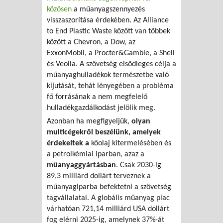
közösen
a műanyagszennyezés
visszaszorítása érdekében. Az Alliance
to End Plastic Waste között van többek
között a Chevron, a Dow, az
ExxonMobil, a Procter&Gamble, a Shell
és Veolia. A szövetség elsődleges célja a
műanyaghulladékok természetbe való
kijutását, tehát lényegében a probléma
fő forrásának a nem megfelelő
hulladékgazdálkodást jelölik meg.
Azonban ha megfigyeljük,
olyan
multicégekről beszélünk, amelyek
érdekeltek a
kőolaj kitermelésében és
a petrolkémiai iparban, azaz a
műanyaggyártásban
. Csak 2030-ig
89,3 milliárd dollárt terveznek a
műanyagiparba befektetni a szövetség
tagvállalatai. A globális műanyag piac
várhatóan 721,14 milliárd USA dollárt
fog elérni 2025-ig, amelynek 37%-át