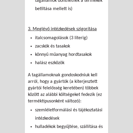
tagállamok dönthetnek a termékek
betiltása mellett is)
3. Meglévő intézkedések szigorítása
italcsomagolások (3 literig)
zacskók és tasakok
könnyű műanyag hordtasakok
halász eszközök
A tagállamoknak gondoskodniuk kell
arról, hogy a gyártók (a kiterjesztett
gyártói felelősség keretében) többek
között az alábbi költségeket fedezik (ez
terméktípusonként változó):
szemléletformálási és tájékoztatási
intézkedések
hulladékok begyűjtése, szállítása és