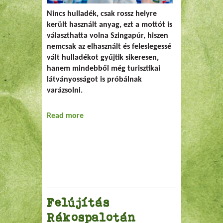
Nincs hulladék, csak rossz helyre
került használt anyag, ezt a mottót is
választhatta volna Szingapúr, hiszen
nemcsak az elhasznált és feleslegessé
vált hulladékot gyűjtik sikeresen,
hanem mindebből még turisztikai
látványosságot is próbálnak
varázsolni.
Read more
about Szemétsziget Szingapúrban
Felújítás
Rákospalotán