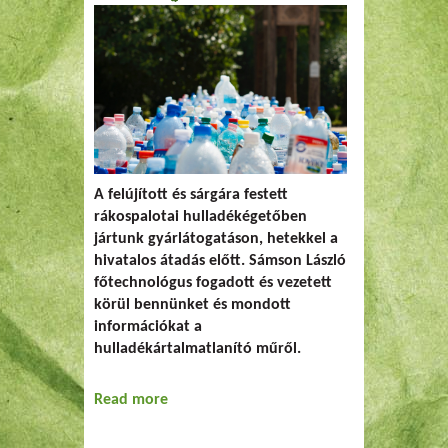
A felújított és sárgára festett
rákospalotai hulladékégetőben
jártunk gyárlátogatáson, hetekkel a
hivatalos átadás előtt. Sámson László
főtechnológus fogadott és vezetett
körül bennünket és mondott
információkat a
hulladékártalmatlanító műről.
Read more
about Felújítás Rákospalotán