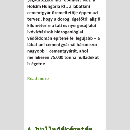
„együttégető mű” épülhet? Nos, a
Holcim Hungária Rt., a lábatlani
cementgyár üzemeltetője éppen azt
tervezi, hogy a dorogi égetőtől alig 8
kilométerre a táti és nyergesújfalui
ivóvízbázisok hidrogeológiai
védőidomán építené fel legújabb – a
lábatlani cementgyárnál háromszor
nagyobb – cementgyárát, ahol
mellékesen 75.000 tonna hulladékot
is égetne...
Read more
about Égetés cementgyárban
A hulladékégetés