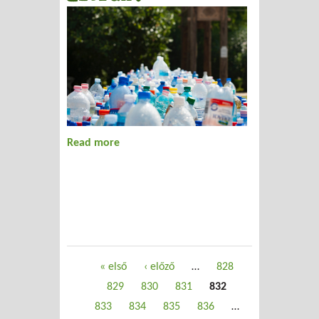
Read more
about Elefánt
Oldalak
« első
‹ előző
…
828
829
830
831
832
833
834
835
836
…