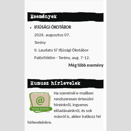
Események
IFJÚSÁGI ÖKOTÁBOR
2026. augusztus 07.
Terény
II. Laudato Si' Ifjúsági Ökotábor
Palócföldön - Terény, aug. 7-12.
Még több esemény
Humusz hírlevelek
Ha szeretnél e-mailben
rendszeresen értesülni
híreinkről, ingyenes
előadásainkról, és sok
másról is, akkor iratkozz fel
hírleveleinkre.