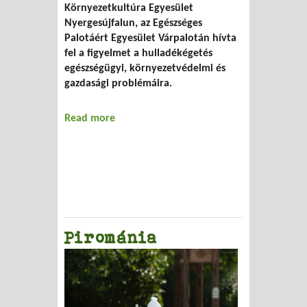
Környezetkultúra Egyesület
Nyergesújfalun, az Egészséges
Palotáért Egyesület Várpalotán hívta
fel a figyelmet a hulladékégetés
egészségügyi, környezetvédelmi és
gazdasági problémáira.
Read more
about Hulladékégetés elleni globális
akciónap
Pirománia