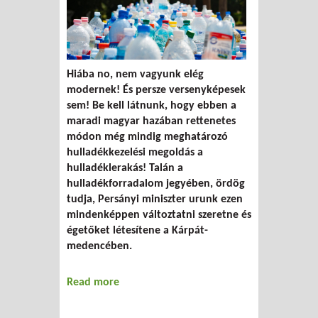
Hiába no, nem vagyunk elég
modernek! És persze versenyképesek
sem! Be kell látnunk, hogy ebben a
maradi magyar hazában rettenetes
módon még mindig meghatározó
hulladékkezelési megoldás a
hulladéklerakás! Talán a
hulladékforradalom jegyében, ördög
tudja, Persányi miniszter urunk ezen
mindenképpen változtatni szeretne és
égetőket létesítene a Kárpát-
medencében.
Read more
about Pirománia