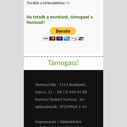
Tovább a hírlevelekhez >>
Ha tetszik a munkánk, támogasd a
Humuszt!
Támogass!
Humusz Ház - 1111 Budapest,
Saru u. 11. - Tel: (1) 445 01 68 -
humusz (kukac) humusz . hu -
adószámunk: 18529904-1-43
Impresszum
|
Adatvédelmi