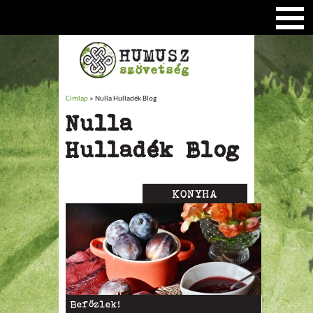
Címlap
» Nulla Hulladék Blog
Jelenlegi hely
Nulla
Hulladék Blog
KONYHA
Oldalak
Befőzlek!