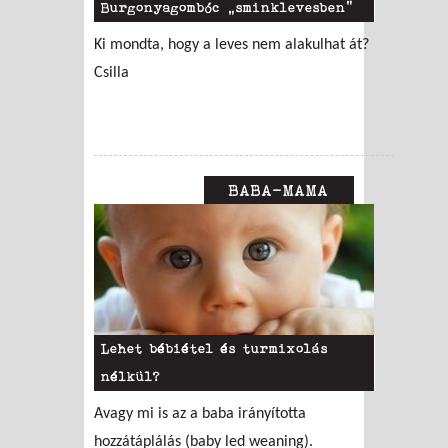
Burgonyagombóc „sminklevesben”
Ki mondta, hogy a leves nem alakulhat át?
Csilla
BABA-MAMA
Lehet bébiétel és turmixolás
nélkül?
Avagy mi is az a baba irányította
hozzátáplálás (baby led weaning).