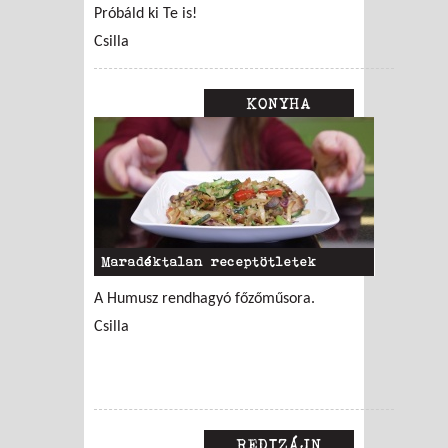
Próbáld ki Te is!
Csilla
KONYHA
Maradéktalan receptötletek
A Humusz rendhagyó főzőműsora.
Csilla
REDIZÁJN