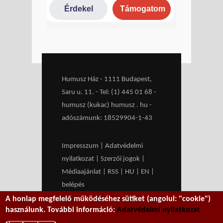
Humusz Ház - 1111 Budapest,
Saru u. 11. - Tel: (1) 445 01 68 -
humusz (kukac) humusz . hu -
adószámunk: 18529904-1-43
Impresszum
|
Adatvédelmi
nyilatkozat
|
Szerzői jogok
|
Médiaajánlat
|
RSS
|
HU
|
EN
|
belépés
A honlap megfelelő működéséhez sütiket (angolul: "cookie")
We work with
MXGuarddog
to
használunk. További információ:
Adatvédelmi nyilatkozat
prevent spam.