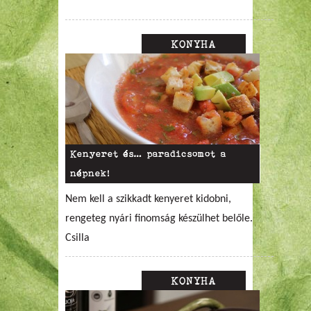
KONYHA
Kenyeret és… paradicsomot a
népnek!
Nem kell a szikkadt kenyeret kidobni,
rengeteg nyári finomság készülhet belőle.
Csilla
KONYHA