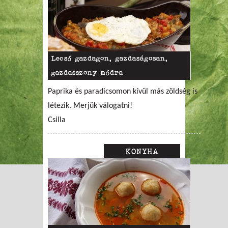
Lecsó gazdagon, gazdaságosan,
gazdasszony módra
Paprika és paradicsomon kívül más zöldség is
létezik. Merjük válogatni!
Csilla
KONYHA