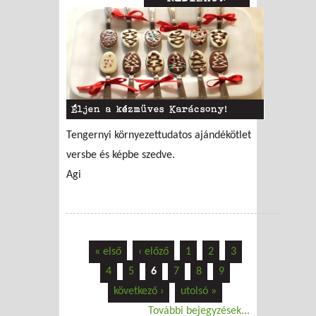
Éljen a kézműves Karácsony!
Tengernyi környezettudatos ajándékötlet
versbe és képbe szedve.
Agi
« első
‹ előző
1
2
3
4
5
6
7
8
9
következő ›
utolsó »
További bejegyzések...