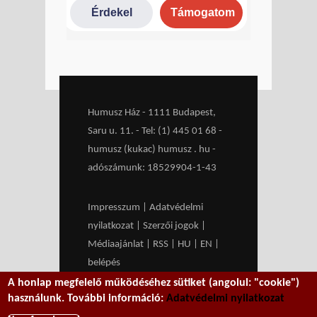
Humusz Ház - 1111 Budapest,
Saru u. 11. - Tel: (1) 445 01 68 -
humusz (kukac) humusz . hu -
adószámunk: 18529904-1-43
Impresszum
|
Adatvédelmi
nyilatkozat
|
Szerzői jogok
|
Médiaajánlat
|
RSS
|
HU
|
EN
|
belépés
A honlap megfelelő működéséhez sütiket (angolul: "cookie")
We work with
MXGuarddog
to
használunk. További információ:
Adatvédelmi nyilatkozat
prevent spam.