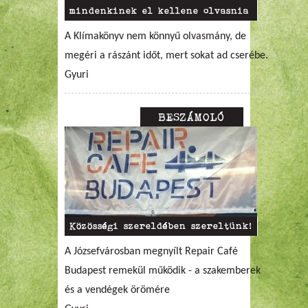
mindenkinek el kellene olvasnia
A Klímakönyv nem könnyű olvasmány, de
megéri a rászánt időt, mert sokat ad cserébe.
Gyuri
BESZÁMOLÓ
Közösségi szereldében szereltünk!
A Józsefvárosban megnyílt Repair Café
Budapest remekül működik - a szakemberek
és a vendégek örömére