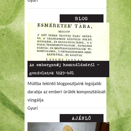
Gyuri
BLOG
Az emberganéj használásáról –
gondolatok 1829-ből
Múltba tekintő blogposztjaink legújabb
darabja az emberi ürülék komposztálását
vizsgálja
Gyuri
AJÁNLÓ