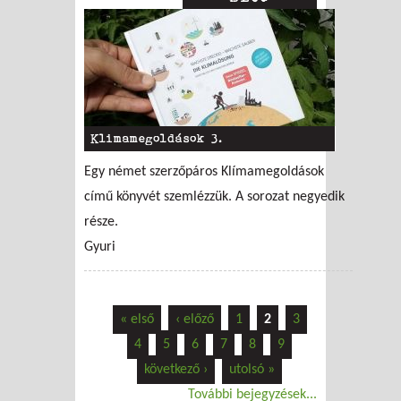
Klimamegoldások 3.
Egy német szerzőpáros Klímamegoldások
című könyvét szemlézzük. A sorozat negyedik
része.
Gyuri
« első
‹ előző
1
2
3
4
5
6
7
8
9
következő ›
utolsó »
További bejegyzések...