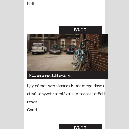
Peti
BLOG
Klimamegoldások 4.
Egy német szerzőpáros Klímamegoldások
című könyvét szemlézzük. A sorozat ötödik
része.
Gyuri
BLOG