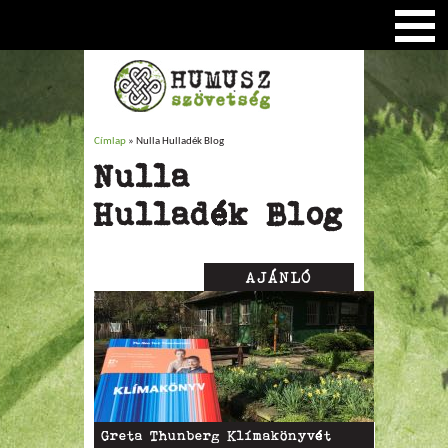
Címlap
» Nulla Hulladék Blog
Jelenlegi hely
Nulla
Hulladék Blog
AJÁNLÓ
Oldalak
Greta Thunberg Klímakönyvét