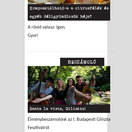
Komposztálható-e a citrusfélék és
egyéb déligyümölcsök héja?
A rövid válasz: Igen.
Gyuri
BESZÁMOLÓ
Hasta la vista, Giliszta!
Élménybeszámolónk az I. Budapesti Giliszta
Fesztiválról