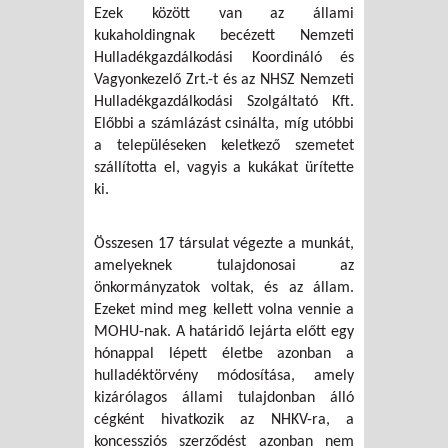
Ezek között van az állami
kukaholdingnak becézett Nemzeti
Hulladékgazdálkodási Koordináló és
Vagyonkezelő Zrt.-t és az NHSZ Nemzeti
Hulladékgazdálkodási Szolgáltató Kft.
Előbbi a számlázást csinálta, míg utóbbi
a településeken keletkező szemetet
szállította el, vagyis a kukákat ürítette
ki.
Összesen 17 társulat végezte a munkát,
amelyeknek tulajdonosai az
önkormányzatok voltak, és az állam.
Ezeket mind meg kellett volna vennie a
MOHU-nak. A határidő lejárta előtt egy
hónappal lépett életbe azonban a
hulladéktörvény módosítása, amely
kizárólagos állami tulajdonban álló
cégként hivatkozik az NHKV-ra, a
koncessziós szerződést azonban nem