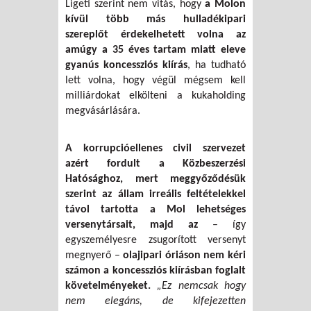
Ligeti szerint nem vitás, hogy
a Molon
kívül több más hulladékipari
szereplőt érdekelhetett volna az
amúgy a 35 éves tartam miatt eleve
gyanús koncessziós kiírás
, ha tudható
lett volna, hogy végül mégsem kell
milliárdokat elkölteni a kukaholding
megvásárlására.
A korrupcióellenes civil szervezet
azért fordult a Közbeszerzési
Hatósághoz, mert meggyőződésük
szerint az állam irreális feltételekkel
távol tartotta a Mol lehetséges
versenytársait, majd az
– így
egyszemélyesre zsugorított versenyt
megnyerő –
olajipari óriáson nem kéri
számon a koncessziós kiírásban foglalt
követelményeket.
„Ez nemcsak hogy
nem elegáns, de kifejezetten