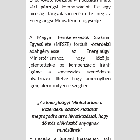
1-jét követő jogszabály-módosítás miatt
kért pénzügyi kompenzációt. Ezt egy
bírósági tárgyaláson erősítette meg az
Energiaügyi Minisztérium ügyvédje.
A Magyar Fémkereskedők Szakmai
Egyesülete (MFSZE) fordult közérdekű
adatigényléssel az Energiaügyi
Minisztériumhoz, hogy közölje,
jelentettek-e be kompenzáció iránti
igényt a koncessziós szerződésre
hivatkozva, illetve hogy amennyiben
igen, akkor milyen összegben.
„Az Energiaügyi Minisztérium a
közérdekű adatok kiadását
megtagadta arra hivatkozással, hogy
döntés-előkészítő anyagnak
minősülnek”
– mondta a Szabad Európának Tóth