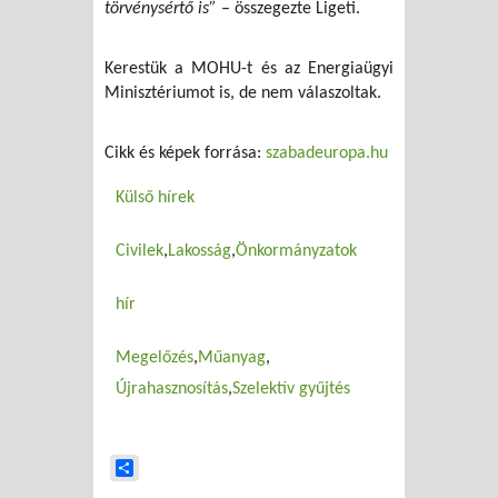
törvénysértő is”
– összegezte Ligeti.
Kerestük a MOHU-t és az Energiaügyi
Minisztériumot is, de nem válaszoltak.
Cikk és képek forrása:
szabadeuropa.hu
Külső hírek
Civilek
Lakosság
Önkormányzatok
hír
Megelőzés
Műanyag
Újrahasznosítás
Szelektív gyűjtés
Share