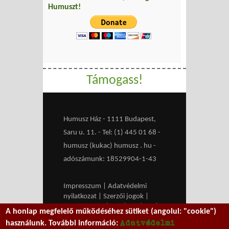
Humuszt!
Támogass!
Humusz Ház - 1111 Budapest,
Saru u. 11. - Tel: (1) 445 01 68 -
humusz (kukac) humusz . hu -
adószámunk: 18529904-1-43
Impresszum
|
Adatvédelmi
nyilatkozat
|
Szerzői jogok
|
Médiaajánlat
|
RSS
|
HU
|
EN
|
A honlap megfelelő működéséhez sütiket (angolul: "cookie")
belépés
Adatvédelmi
használunk. További információ: