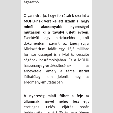
ágazatból.
Olyannyira jó, hogy forrásaink szerint
a
MOHU-nak vért kellett izzadnia, hogy
minél alacsonyabb nyereséget
mutasson ki a tavalyi üzleti évben.
Ezenkívül egy birtokunkba jutott
dokumentum szerint az Energiaügyi
Minisztérium talált egy 12,2 milliárd
forintos összeget is a Mol koncessziós
cégének beszámolójában. Ez a MOHU
haszonanyag-értékesítésének az
árbevétele, amely a tárca szerint
láthatólag nem jelenik meg az
eredménykimutatásban.
A nyereség miatt főhet a feje az
államnak
, mivel nehéz lesz egy
esetleges uniós eljárás során
bebizonyítani, miért 35 és nem ötéves