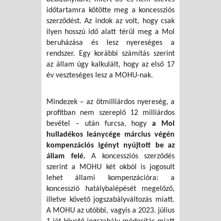
időtartamra kötötte meg a koncessziós
szerződést. Az indok az volt, hogy csak
ilyen hosszú idő alatt térül meg a Mol
beruházása és lesz nyereséges a
rendszer. Egy korábbi számítás szerint
az állam úgy kalkulált, hogy az első 17
év veszteséges lesz a MOHU-nak.
Mindezek – az ötmilliárdos nyereség, a
profitban nem szereplő 12 milliárdos
bevétel – után furcsa, hogy
a Mol
hulladékos leánycége március végén
kompenzációs igényt nyújtott be az
állam felé.
A koncessziós szerződés
szerint a MOHU két okból is jogosult
lehet állami kompenzációra: a
koncesszió hatálybalépését megelőző,
illetve követő jogszabályváltozás miatt.
A MOHU az utóbbi, vagyis a 2023. július