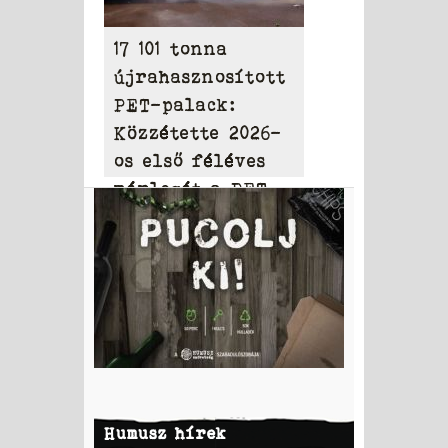
17 101 tonna
újrahasznosított
PET-palack:
Közzétette 2026-
os első féléves
mérlegét a PET
to PET
Humusz hírek