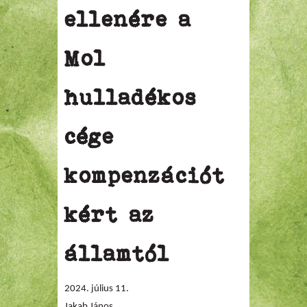
ellenére a
Mol
hulladékos
cége
kompenzációt
kért az
államtól
2024. július 11.
Jakab János