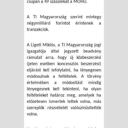
csupán a 49 százalékát a MOHU.
A TI Magyarország szerint mintegy
négymilliárd forintot érintenek a
tranzakciók.
A Ligeti Miklós, a TI Magyarország jogi
igazgatója által jegyzett beadvány
rámutat arra, hogy új közbeszerzési
(jelen esetben koncessziós beszerzési)
eljárást kell lefolytatni, ha lényegesen
módosulnak a feltételek. A törvény
értelmében a módosítást mindig
lényegesnek kell tekinteni, ha olyan
feltételeket határoz meg, amelyek ha
előzetesen ismertek lettek volna, más
szereplők részvételét valószínűsítették
volna.