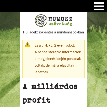
Hulladékcsökkentés a mindennapokban
Figyelmeztető üzenet
Ez a cikk kb. 2 éve íródott.
A benne szereplő információk
a megjelenés idején pontosak
voltak, de mára elavultak
lehetnek.
A milliárdos
profit