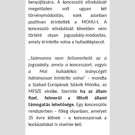
benyújtására. A koncesszió elindulását
megelőzően volt ugyan két
törvénymódosítás, ezek azonban
pozitívan érintették a MOHU-t. A
koncesszió elindulását követően nem
történt olyan jogszabály-módosítás,
amely érintette volna a hulladékpiacot.
„Számomra nem felismerhető az a
jogszabály, amely a koncesszort, vagyis
a Mol hulladékos leánycégét
hátrányosan érintette volna”
– mondta
a Szabad Európának Szlávik Mónika, az
MFSZE elnöke. Szerinte
ha az állam
fizet, felmerül a tiltott állami
támogatás lehetősége
. Egy koncessziós
rendszerben – főleg olyanban, amelyet
35 évre kötnek – a koncesszornak a
kockázatokat is viselnie kell.