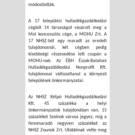
módosították.
A 17 települési hulladékgazdálkodási
cégből 14 társaságot vásárolt meg a
Mol koncessziós cége, a MOHU Zrt. A
17 NHSZ-ből egy maradt az eredeti
tulajdonosnál, két cégben pedig
kisebbségi részesedése lett csupán a
MOHU-nak. Az ÉBH Észak-Balatoni
Hulladékgazdálkodási Nonprofit Kft.
tulajdonosai változatlanul a környező
települések önkormányzatai.
Az NHSZ Kétpó Hulladékgazdálkodási
Kft. 45 százaléka a helyi
önkormányzatok tulajdonában van, 15
százalékot Szolnok városa jegyez, míg a
fennmaradó negyven százalékot az
NHSZ Zounok Zrt. Utóbbinak vette meg