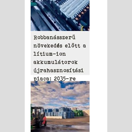
Robbanásszerű
növekedés előtt a
lítium-ion
akkumulátorok
újrahasznosítási
piaca: 2035-re
elérheti a 31,95
milliárd dollárt