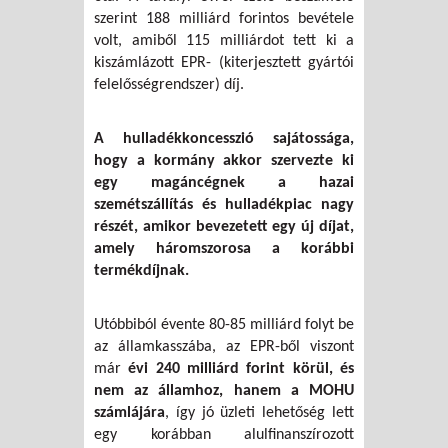
szerint 188 milliárd forintos bevétele
volt, amiből 115 milliárdot tett ki a
kiszámlázott EPR- (kiterjesztett gyártói
felelősségrendszer) díj.
A hulladékkoncesszió sajátossága,
hogy a kormány akkor szervezte ki
egy magáncégnek a hazai
szemétszállítás és hulladékpiac nagy
részét, amikor bevezetett egy új díjat,
amely háromszorosa a korábbi
termékdíjnak.
Utóbbiból évente 80-85 milliárd folyt be
az államkasszába, az EPR-ből viszont
már
évi 240 milliárd forint körül, és
nem az államhoz, hanem a MOHU
számlájára
, így jó üzleti lehetőség lett
egy korábban alulfinanszírozott