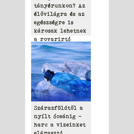
tányérunkon? Az
élővilágra és az
egészségre is
károsak lehetnek
a rovarirtó
szerek
Szárazföldtől a
nyílt óceánig –
harc a vizeinket
elárasztó