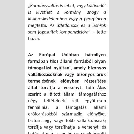
„Kormányváltás is lehet, vagy különadót
is kivethet a kormány, ahogy a
kiskereskedelemben vagy a pénzpiacon
megtette. Az üzletláncok és a bankok
sem jogosultak kompenzációra”
– tette
hozzá.
Az Európai Unióban bármilyen
formában tilos állami forrásból olyan
támogatást nyújtani, amely bizonyos
vállalkozásoknak vagy bizonyos áruk
termelésének előnyben részesítése
által torzítja a versenyt.
Tóth Ákos
szerint a tiltott állami támogatáshoz
négy feltételnek kell együttesen
fennállnia: a támogatás állami
erőforrásokból származik; előnyöket
biztosít egy vagy több vállalkozásnak;
torzítja vagy torzíthatja a versenyt; és
hatással van az uniós országok közötti