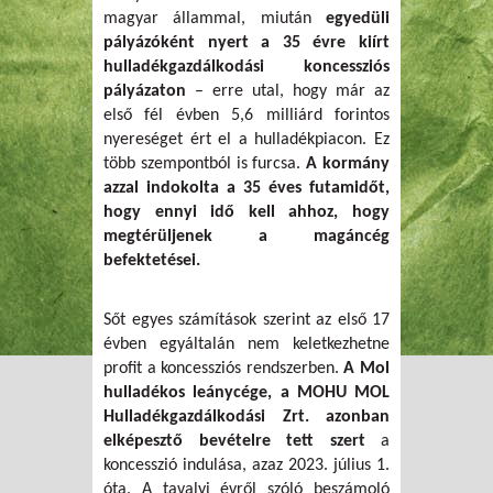
magyar állammal, miután
egyedüli
pályázóként nyert a 35 évre kiírt
hulladékgazdálkodási koncessziós
pályázaton
– erre utal, hogy már az
első fél évben 5,6 milliárd forintos
nyereséget ért el a hulladékpiacon. Ez
több szempontból is furcsa.
A kormány
azzal indokolta a 35 éves futamidőt,
hogy ennyi idő kell ahhoz, hogy
megtérüljenek a magáncég
befektetései.
Sőt egyes számítások szerint az első 17
évben egyáltalán nem keletkezhetne
profit a koncessziós rendszerben.
A Mol
hulladékos leánycége, a MOHU MOL
Hulladékgazdálkodási Zrt. azonban
elképesztő bevételre tett szert
a
koncesszió indulása, azaz 2023. július 1.
óta. A tavalyi évről szóló beszámoló