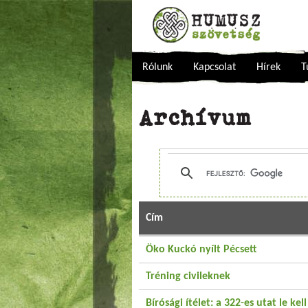
Rólunk
Kapcsolat
Hírek
T
Archívum
Cím
Öko Kuckó nyílt Pécsett
Tréning civileknek
Bírósági ítélet: a 322-es utat le kell