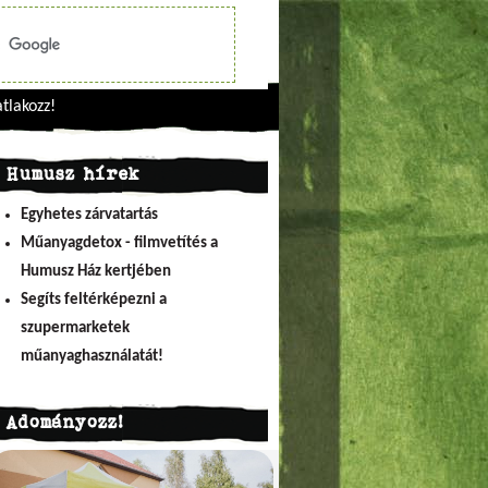
tlakozz!
Humusz hírek
Egyhetes zárvatartás
Műanyagdetox - filmvetítés a
Humusz Ház kertjében
Segíts feltérképezni a
szupermarketek
műanyaghasználatát!
Adományozz!