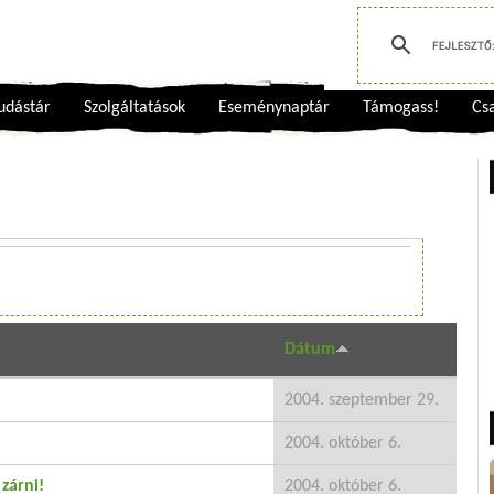
udástár
Szolgáltatások
Eseménynaptár
Támogass!
Csa
Dátum
2004. szeptember 29.
2004. október 6.
 zárni!
2004. október 6.