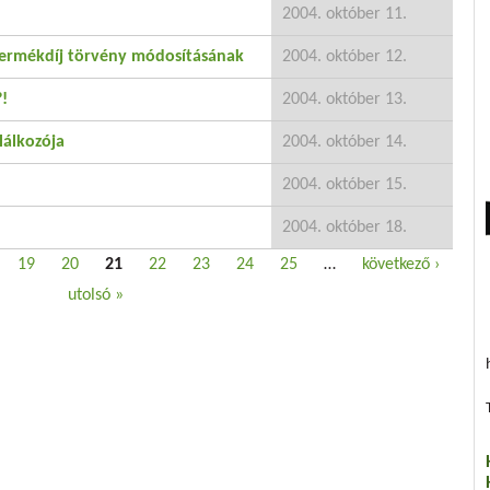
2004. október 11.
termékdíj törvény módosításának
2004. október 12.
?!
2004. október 13.
lálkozója
2004. október 14.
2004. október 15.
2004. október 18.
19
20
21
22
23
24
25
…
következő ›
utolsó »