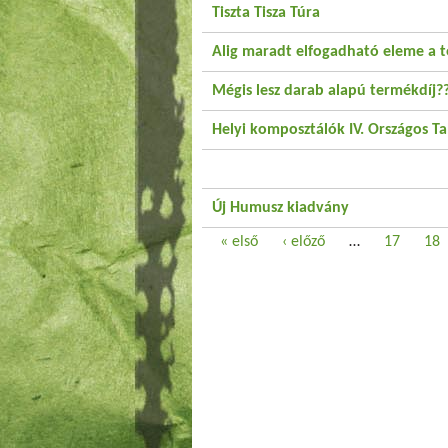
Tiszta Tisza Túra
Alig maradt elfogadható eleme a 
Mégis lesz darab alapú termékdíj?
Helyi komposztálók IV. Országos Ta
Új Humusz kiadvány
Oldalak
« első
‹ előző
…
17
18