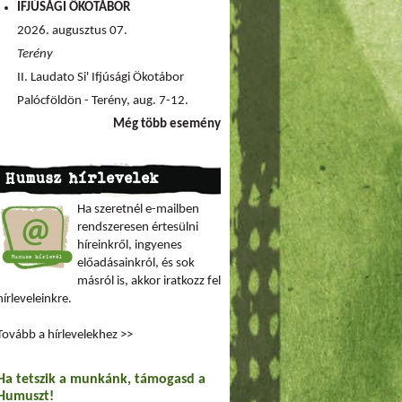
IFJÚSÁGI ÖKOTÁBOR
2026. augusztus 07.
Terény
II. Laudato Si' Ifjúsági Ökotábor
Palócföldön - Terény, aug. 7-12.
Még több esemény
Humusz hírlevelek
Ha szeretnél e-mailben
rendszeresen értesülni
híreinkről, ingyenes
előadásainkról, és sok
másról is, akkor iratkozz fel
hírleveleinkre.
Tovább a hírlevelekhez >>
Ha tetszik a munkánk, támogasd a
Humuszt!