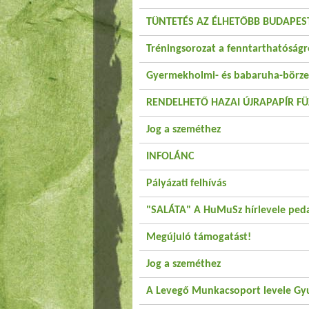
TÜNTETÉS AZ ÉLHETŐBB BUDAPES
Tréningsorozat a fenntarthatóságr
Gyermekholmi- és babaruha-börze
RENDELHETŐ HAZAI ÚJRAPAPÍR FÜ
Jog a szeméthez
INFOLÁNC
Pályázati felhívás
"SALÁTA" A HuMuSz hírlevele pe
Megújuló támogatást!
Jog a szeméthez
A Levegő Munkacsoport levele Gy