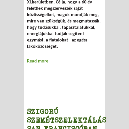
XI.kerületben. Célja, hogy a 60 év
felettiek megszervezzék saját
közösségeiket, maguk mondják meg,
mire van szükségük, és megmutassák,
hogy tudásukkal, tapasztalatukkal,
energiájukkal tudják segíteni
egymást, a fiatalokat– az egész
lakóközösséget.
Read more
about ÚJBUDA 60+ közösségfejlesztő
program
SZIGORÚ
SZEMÉTSZELEKTÁLÁS
SAN FRANCISCÓBAN