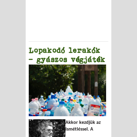
Lopakodó lerakók
– gyászos végjáték
Akkor kezdjük az
ismétléssel. A