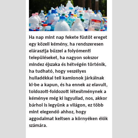
Ha nap mint nap fekete füstöt ereget
egy közeli kémény, ha rendszeresen
elárasztja bűzzel a folyómenti
településeket, ha nagyon sokszor
mindez éjszaka és hétvégén történik,
ha tudható, hogy veszélyes
hulladékkal teli kamionok járkálnak
ki-be a kapun, és ha ennek az elavult,
toldozott-foldozott létesítménynek a
kéménye még ki isgyullad, nos, akkor
bárhol is legyünk a világon, ez több
mint elegendő ahhoz, hogy
aggodalmat keltsen a környéken élők
számára.