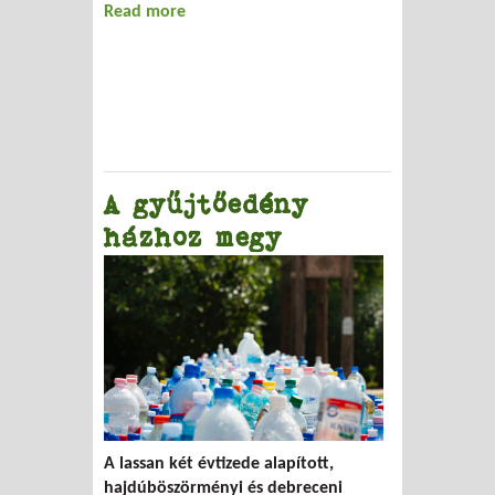
Read more
about Ércelőkészítőből
hulladékhasznosító
A gyűjtőedény
házhoz megy
A lassan két évtizede alapított,
hajdúböszörményi és debreceni