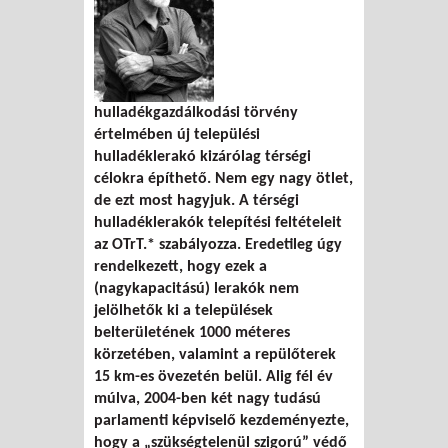
hulladékgazdálkodási törvény
értelmében új települési
hulladéklerakó kizárólag térségi
célokra építhető. Nem egy nagy ötlet,
de ezt most hagyjuk. A térségi
hulladéklerakók telepítési feltételeit
az OTrT.* szabályozza. Eredetileg úgy
rendelkezett, hogy ezek a
(nagykapacitású) lerakók nem
jelölhetők ki a települések
belterületének 1000 méteres
körzetében, valamint a repülőterek
15 km-es övezetén belül. Alig fél év
múlva, 2004-ben két nagy tudású
parlamenti képviselő kezdeményezte,
hogy a „szükségtelenül szigorú” védő