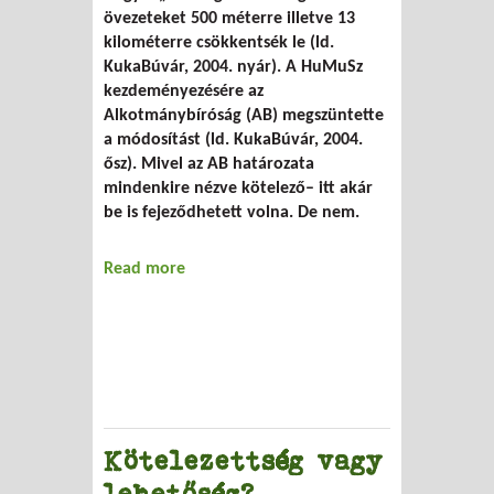
övezeteket 500 méterre illetve 13
kilométerre csökkentsék le (ld.
KukaBúvár, 2004. nyár). A HuMuSz
kezdeményezésére az
Alkotmánybíróság (AB) megszüntette
a módosítást (ld. KukaBúvár, 2004.
ősz). Mivel az AB határozata
mindenkire nézve kötelező– itt akár
be is fejeződhetett volna. De nem.
Read more
about Lopakodó lerakók – gyászos
végjáték
Kötelezettség vagy
lehetőség?