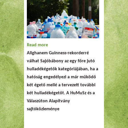
Read more
about Elfogadhatatlan a két új
Alighanem Guinness-rekorderré
hulladékégető Sajóbábonyban
válhat Sajóbábony az egy főre jutó
hulladékégetők kategóriájában, ha a
hatóság engedélyezi a már működő
két égető mellé a tervezett további
két hulladékégetőt. A HuMuSz és a
Válaszúton Alapítvány
sajtóközleménye