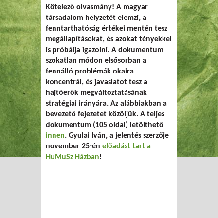
Kötelező olvasmány! A magyar
társadalom helyzetét elemzi, a
fenntarthatóság értékei mentén tesz
megállapításokat, és azokat tényekkel
is próbálja igazolni. A dokumentum
szokatlan módon elsősorban a
fennálló problémák okaira
koncentrál, és javaslatot tesz a
hajtóerők megváltoztatásának
stratégiai irányára. Az alábbiakban a
bevezető fejezetet közöljük. A teljes
dokumentum (105 oldal) letölthető
innen
.
Gyulai Iván
, a jelentés szerzője
november 25-én
előadást tart a
HuMuSz Házban
!