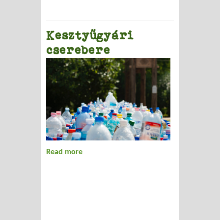
Kesztyűgyári
cserebere
Read more
about Kesztyűgyári cserebere