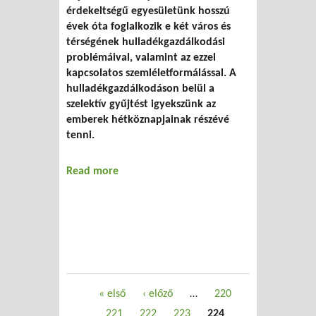
érdekeltségű egyesületünk hosszú
évek óta foglalkozik e két város és
térségének hulladékgazdálkodási
problémáival, valamint az ezzel
kapcsolatos szemléletformálással. A
hulladékgazdálkodáson belül a
szelektív gyűjtést igyekszünk az
emberek hétköznapjainak részévé
tenni.
Read more
about A gyűjtőedény házhoz megy
Oldalak
« első
‹ előző
…
220
221
222
223
224