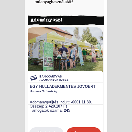
műanyaghasználatát!
Adományozz!