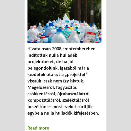
Hivatalosan 2008 szeptemberében
indítottuk nulla hulladék
projektünket, de ha jól
belegondolunk, igazából már a
kezdetek óta ezt a „projektet”
visszük, csak nem így hívtuk.
Megelőzésről, fogyasztás
csökkentésről, újrahasználatról,
komposztálásról, szelektálásról
beszéltünk– most ezeket sűrítjük
egybe a nulla hulladék kifejezésben.
Read more
about Nulla hulladékkal a teljesség felé