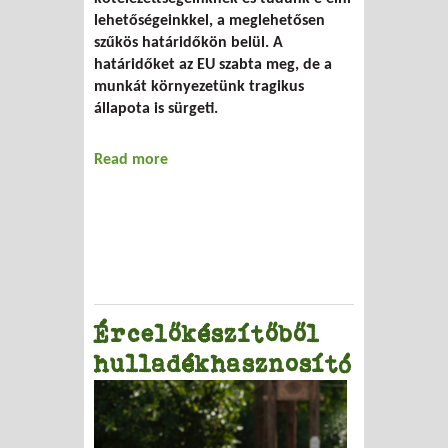
lehetőségeinkkel, a meglehetősen
szűkös határidőkön belül. A
határidőket az EU szabta meg, de a
munkát környezetünk tragikus
állapota is sürgeti.
Read more
about Kötelezettség vagy lehetőség?
Ércelőkészítőből
hulladékhasznosító