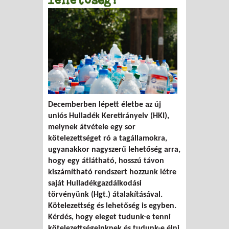
Decemberben lépett életbe az új
uniós Hulladék Keretirányelv (HKI),
melynek átvétele egy sor
kötelezettséget ró a tagállamokra,
ugyanakkor nagyszerű lehetőség arra,
hogy egy átlátható, hosszú távon
kiszámítható rendszert hozzunk létre
saját Hulladékgazdálkodási
törvényünk (Hgt.) átalakításával.
Kötelezettség és lehetőség is egyben.
Kérdés, hogy eleget tudunk-e tenni
kötelezettségeinknek és tudunk-e élni