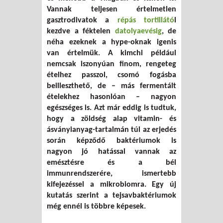
Vannak teljesen értelmetlen
gasztrodivatok a
répás tortillátó
l
kezdve a féktelen
datolyaevésig
, de
néha ezeknek a hype-oknak igenis
van értelmük. A kimchi például
nemcsak iszonyúan finom, rengeteg
ételhez passzol, csomó fogásba
beilleszthető, de – más fermentált
ételekhez hasonlóan – nagyon
egészséges is. Azt már eddig is tudtuk,
hogy a zöldség alap vitamin- és
ásványianyag-tartalmán túl az erjedés
során képződő baktériumok is
nagyon jó hatással vannak az
emésztésre és a bél
immunrendszerére, ismertebb
kifejezéssel a mikrobiomra. Egy új
kutatás szerint a tejsavbaktériumok
még ennél is többre képesek.