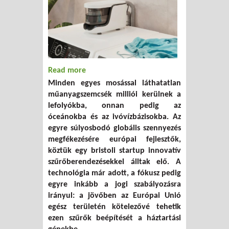
Read more
about Küszöbön az EU-s szigorítás:
Minden egyes mosással láthatatlan
Kötelezővé válhatnak a mosógépek
műanyagszemcsék milliói kerülnek a
mikroműanyag-szűrői
lefolyókba, onnan pedig az
óceánokba és az ivóvízbázisokba. Az
egyre súlyosbodó globális szennyezés
megfékezésére európai fejlesztők,
köztük egy bristoli startup innovatív
szűrőberendezésekkel álltak elő. A
technológia már adott, a fókusz pedig
egyre inkább a jogi szabályozásra
irányul: a jövőben az Európai Unió
egész területén kötelezővé tehetik
ezen szűrők beépítését a háztartási