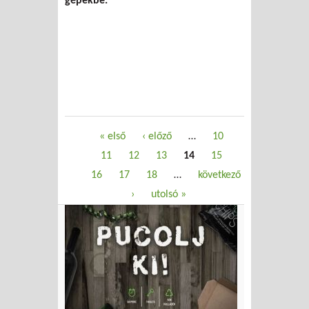
gépekbe.
Oldalak
« első
‹ előző
…
10
11
12
13
14
15
16
17
18
…
következő
›
utolsó »