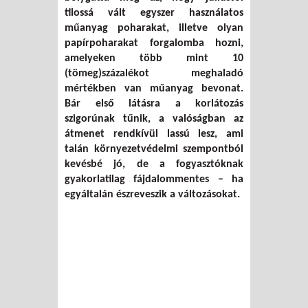
tilossá vált egyszer használatos
műanyag poharakat, illetve olyan
papírpoharakat forgalomba hozni,
amelyeken több mint 10
(tömeg)százalékot meghaladó
mértékben van műanyag bevonat.
Bár első látásra a korlátozás
szigorúnak tűnik, a valóságban az
átmenet rendkívül lassú lesz, ami
talán környezetvédelmi szempontból
kevésbé jó, de a fogyasztóknak
gyakorlatilag fájdalommentes – ha
egyáltalán észreveszik a változásokat.