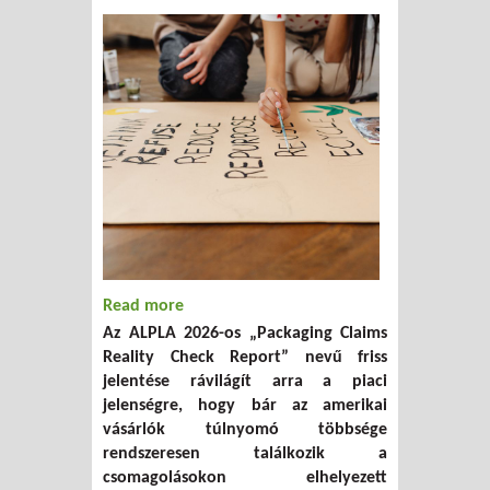
Read more
about Kutatás: A vásárlók többsége
Az ALPLA 2026-os „Packaging Claims
találkozik fenntarthatósági állításokkal,
Reality Check Report” nevű friss
de kevesen értik azokat
jelentése rávilágít arra a piaci
jelenségre, hogy bár az amerikai
vásárlók túlnyomó többsége
rendszeresen találkozik a
csomagolásokon elhelyezett