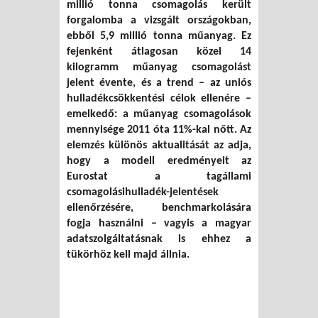
millió tonna csomagolás került
forgalomba a vizsgált országokban,
ebből 5,9 millió tonna műanyag. Ez
fejenként átlagosan közel 14
kilogramm műanyag csomagolást
jelent évente, és a trend – az uniós
hulladékcsökkentési célok ellenére –
emelkedő: a műanyag csomagolások
mennyisége 2011 óta 11%-kal nőtt. Az
elemzés különös aktualitását az adja,
hogy a modell eredményeit az
Eurostat a tagállami
csomagolásihulladék-jelentések
ellenőrzésére, benchmarkolására
fogja használni – vagyis a magyar
adatszolgáltatásnak is ehhez a
tükörhöz kell majd állnia.