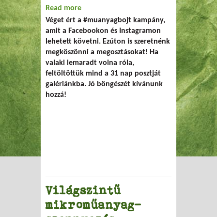
Read more
about Így böjtöltünk mi
Véget ért a #muanyagbojt kampány,
amit a Facebookon és Instagramon
lehetett követni. Ezúton is szeretnénk
megköszönni a megosztásokat! Ha
valaki lemaradt volna róla,
feltöltöttük mind a 31 nap posztját
galériánkba. Jó böngészét kívánunk
hozzá!
Világszintű
mikroműanyag-