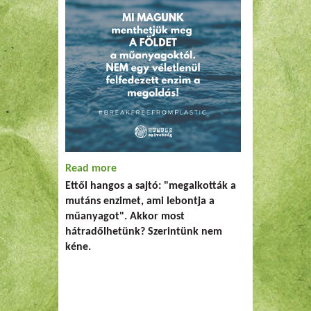
Read more
about Magunknak kell a problémát
Ettől hangos a sajtó: "megalkották a
megoldanunk, nem baktériumoknak
mutáns enzimet, ami lebontja a
műanyagot". Akkor most
hátradőlhetünk? Szerintünk nem
kéne.