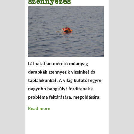
szennyezés
Láthatatlan méretű műanyag
darabkák szennyezik vizeinket és
táplálékunkat. A világ kutatói egyre
nagyobb hangsúlyt fordítanak a
probléma feltárására, megoldására.
Read more
about Világszintű mikroműanyag-
szennyezés