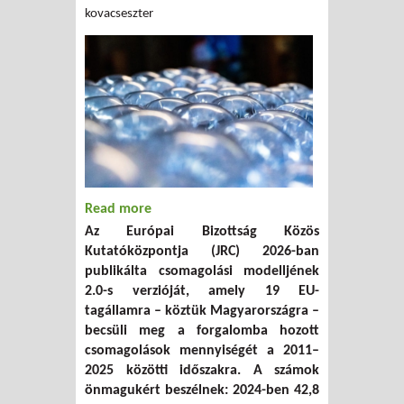
kovacseszter
Read more
about Közel 6 millió tonna műanyag
Az Európai Bizottság Közös
csomagolás kerül évente az európai
Kutatóközpontja (JRC) 2026-ban
piacra – itt a JRC új modellje, amely
publikálta csomagolási modelljének
ellenőrzi a tagállami adatszolgáltatást
2.0-s verzióját, amely 19 EU-
tagállamra – köztük Magyarországra –
becsüli meg a forgalomba hozott
csomagolások mennyiségét a 2011–
2025 közötti időszakra. A számok
önmagukért beszélnek: 2024-ben 42,8