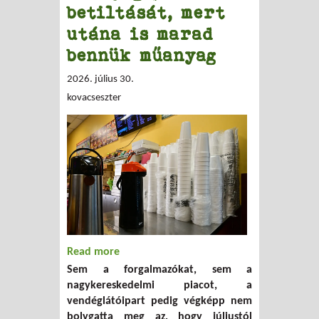
betiltását, mert
utána is marad
bennük műanyag
2026. július 30.
kovacseszter
Read more
about Észre se vesszük a műanyag
Sem a forgalmazókat, sem a
poharak betiltását, mert utána is marad
nagykereskedelmi piacot, a
bennük műanyag
vendéglátóipart pedig végképp nem
bolygatta meg az, hogy júliustól