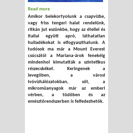
Read more
about Szárazföldtől a nyílt óceánig –
Amikor belekortyolunk a csapvízbe,
harc a vizeinket elárasztó
vagy friss tengeri halat rendelünk,
műanyagszennyezés ellen
ritkán jut eszünkbe, hogy az étellel és
itallal együtt apró, láthatatlan
hulladékokat is elfogyaszthatunk. A
tudósok ma már a Mount Everest
csúcsától a Mariana-árok fenekéig
mindenhol kimutatták a szintetikus
részecskéket. Keringenek a
levegőben, a városi
ivóvízhálózatokban, sőt, a
mikroműanyagok már az emberi
vérben, a tüdőben és az
emésztőrendszerben is felfedezhetők.