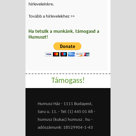
hírleveleinkre.
Tovább a hírlevelekhez >>
Ha tetszik a munkánk, támogasd a
Humuszt!
Támogass!
Humusz Ház - 1111 Budapest,
Saru u. 11. - Tel: (1) 445 01 68 -
humusz (kukac) humusz . hu -
adószámunk: 18529904-1-43