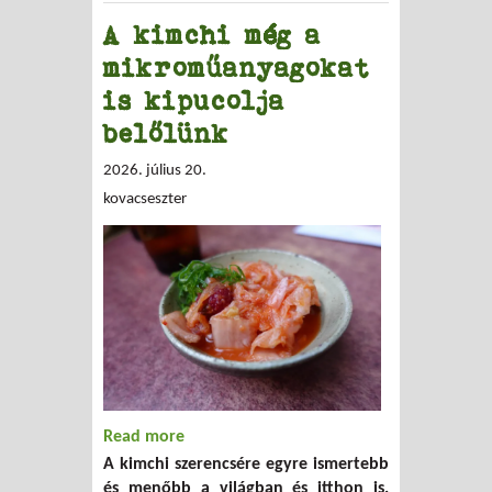
A kimchi még a
mikroműanyagokat
is kipucolja
belőlünk
2026. július 20.
kovacseszter
Read more
about A kimchi még a
A kimchi szerencsére egyre ismertebb
mikroműanyagokat is kipucolja belőlünk
és menőbb a világban és itthon is.