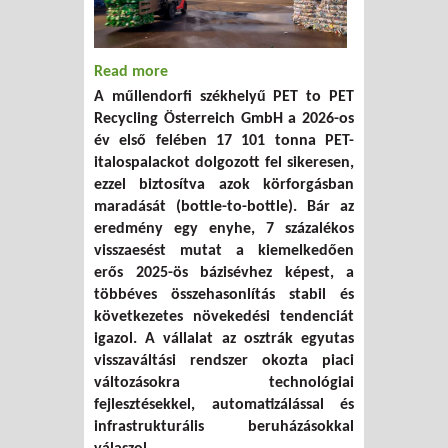
Read more
about 17 101 tonna újrahasznosított
A műllendorfi székhelyű PET to PET
PET-palack: Közzétette 2026-os első
Recycling Österreich GmbH a 2026-os
féléves mérlegét a PET to PET
év első felében 17 101 tonna PET-
italospalackot dolgozott fel sikeresen,
ezzel biztosítva azok körforgásban
maradását (bottle-to-bottle). Bár az
eredmény egy enyhe, 7 százalékos
visszaesést mutat a kiemelkedően
erős 2025-ös bázisévhez képest, a
többéves összehasonlítás stabil és
következetes növekedési tendenciát
igazol. A vállalat az osztrák egyutas
visszaváltási rendszer okozta piaci
változásokra technológiai
fejlesztésekkel, automatizálással és
infrastrukturális beruházásokkal