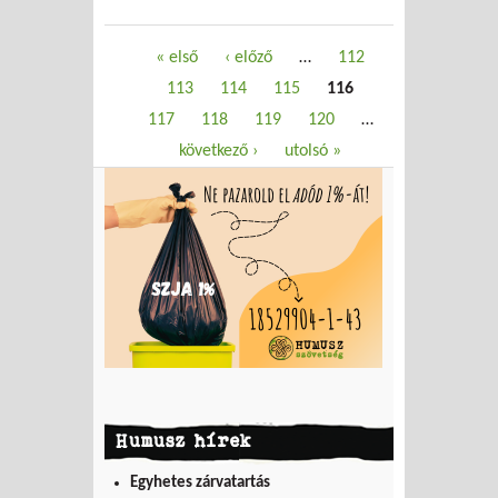
Oldalak
« első
‹ előző
…
112
113
114
115
116
117
118
119
120
…
következő ›
utolsó »
Humusz hírek
Egyhetes zárvatartás