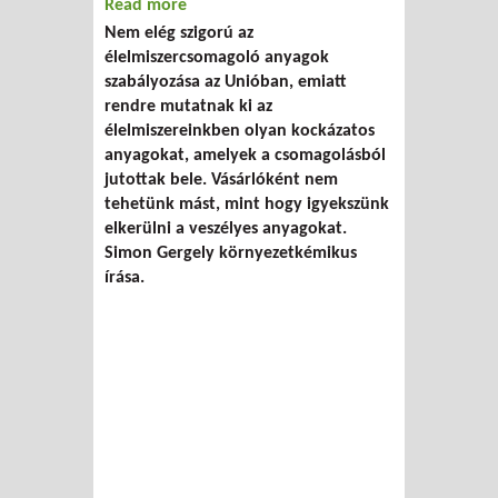
Read more
about Ezeket a műanyagokat kerüld, ha
Nem elég szigorú az
nem akarsz mérget enni
élelmiszercsomagoló anyagok
szabályozása az Unióban, emiatt
rendre mutatnak ki az
élelmiszereinkben olyan kockázatos
anyagokat, amelyek a csomagolásból
jutottak bele. Vásárlóként nem
tehetünk mást, mint hogy igyekszünk
elkerülni a veszélyes anyagokat.
Simon Gergely környezetkémikus
írása.