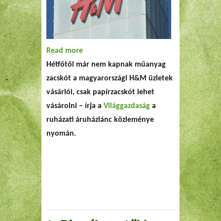
Read more
about Nem adnak többé műanyag
Hétfőtől már nem kapnak műanyag
zacskót a H&M-ben
zacskót a magyarországi H&M üzletek
vásárlói, csak papírzacskót lehet
vásárolni – írja a
Világgazdaság
a
ruházati áruházlánc közleménye
nyomán.