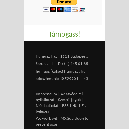
Támogass!
Humusz Ház - 1111 Budapest,
Saru u. 11. - Tel: (1) 445 01 68 -
humusz (kukac) humusz . hu -
adószámunk: 18529904-1-43
Impresszum
|
Adatvédelmi
nyilatkozat
|
Szerzői jogok
|
Médiaajánlat
|
RSS
|
HU
|
EN
|
belépés
We work with
MXGuarddog
to
prevent spam.