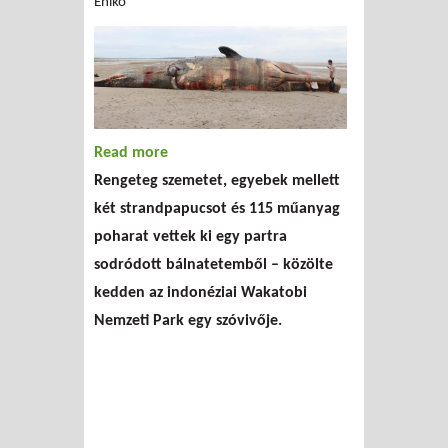
Enikő
Read more
about Konténernyi szemét volt a bálna
Rengeteg szemetet, egyebek mellett
belsejében
két strandpapucsot és 115 műanyag
poharat vettek ki egy partra
sodródott bálnatetemből – közölte
kedden az indonéziai Wakatobi
Nemzeti Park egy szóvivője.