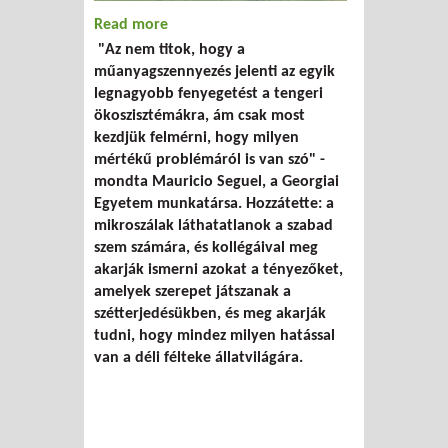
Read more
about Először mutattak ki műanyag
"Az nem titok, hogy a
mikroszálakat vadon élő állatok
műanyagszennyezés jelenti az egyik
ürülékében amerikai kutatók
legnagyobb fenyegetést a tengeri
ökoszisztémákra, ám csak most
kezdjük felmérni, hogy milyen
mértékű problémáról is van szó" -
mondta Mauricio Seguel, a Georgiai
Egyetem munkatársa. Hozzátette: a
mikroszálak láthatatlanok a szabad
szem számára, és kollégáival meg
akarják ismerni azokat a tényezőket,
amelyek szerepet játszanak a
szétterjedésükben, és meg akarják
tudni, hogy mindez milyen hatással
van a déli félteke állatvilágára.