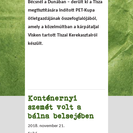
Bécsnél a Dunában – derült ki a Tisza
megtisztítására indított PET-Kupa
ötletgazdájának összefoglalójából,
amely a közelmúltban a kárpátaljai
Visken tartott Tiszai Kerekasztalról
készült.
Konténernyi
szemét volt a
bálna belsejében
2018. november 21.