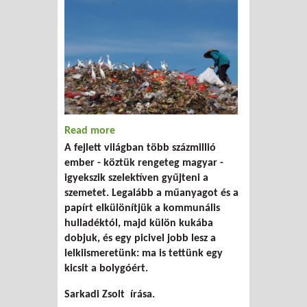
Read more
about Kína nem vesz át több szemetet a
A fejlett világban több százmillió
fejlett világból
ember - köztük rengeteg magyar -
igyekszik szelektíven gyűjteni a
szemetet. Legalább a műanyagot és a
papírt elkülönítjük a kommunális
hulladéktól, majd külön kukába
dobjuk, és egy picivel jobb lesz a
lelkiismeretünk: ma is tettünk egy
kicsit a bolygóért.
Sarkadi Zsolt írása.