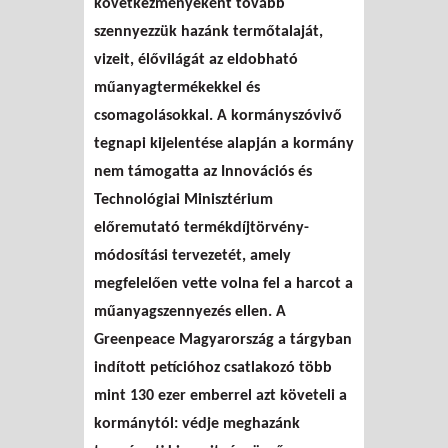
következményeként tovább
szennyezzük hazánk termőtalaját,
vizeit, élővilágát az eldobható
műanyagtermékekkel és
csomagolásokkal. A kormányszóvivő
tegnapi kijelentése alapján a kormány
nem támogatta az Innovációs és
Technológiai Minisztérium
előremutató termékdíjtörvény-
módosítási tervezetét, amely
megfelelően vette volna fel a harcot a
műanyagszennyezés ellen. A
Greenpeace Magyarország a tárgyban
indított petícióhoz csatlakozó több
mint 130 ezer emberrel azt követeli a
kormánytól: védje meghazánk