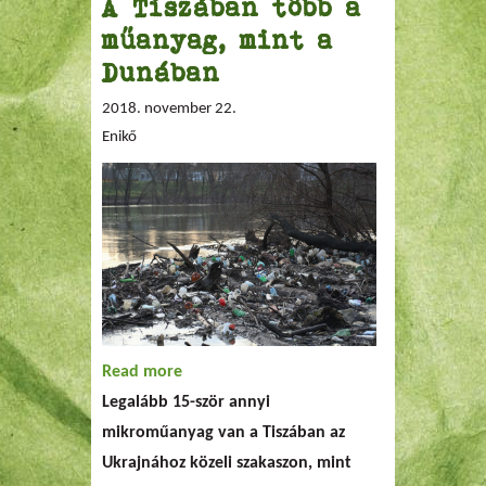
A Tiszában több a
műanyag, mint a
Dunában
2018. november 22.
Enikő
Read more
about A Tiszában több a műanyag, mint
Legalább 15-ször annyi
a Dunában
mikroműanyag van a Tiszában az
Ukrajnához közeli szakaszon, mint