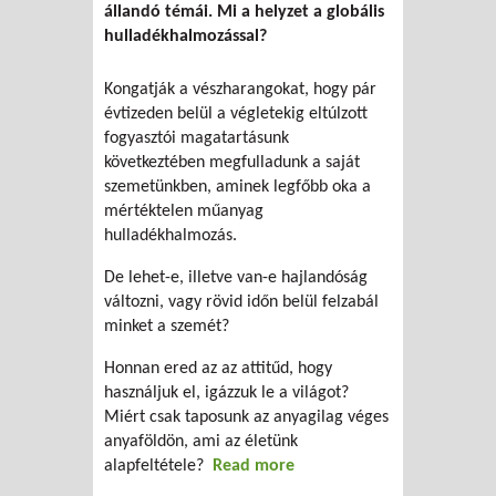
állandó témái. Mi a helyzet a globális
hulladékhalmozással?
Kongatják a vészharangokat, hogy pár
évtizeden belül a végletekig eltúlzott
fogyasztói magatartásunk
következtében megfulladunk a saját
szemetünkben, aminek legfőbb oka a
mértéktelen műanyag
hulladékhalmozás.
De lehet-e, illetve van-e hajlandóság
változni, vagy rövid időn belül felzabál
minket a szemét?
Honnan ered az az attitűd, hogy
használjuk el, igázzuk le a világot?
Miért csak taposunk az anyagilag véges
anyaföldön, ami az életünk
alapfeltétele?
Read more
about Vagy mind
megfulladunk a