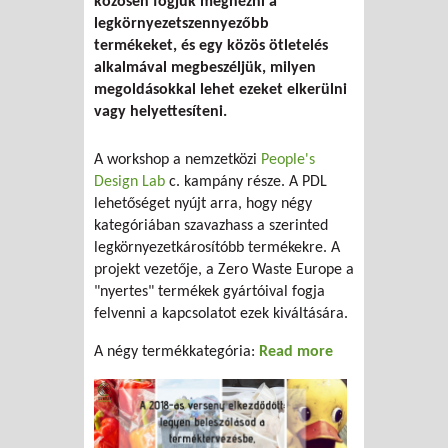
közösen fogjuk megnézni a
legkörnyezetszennyezőbb
termékeket, és egy közös ötletelés
alkalmával megbeszéljük, milyen
megoldásokkal lehet ezeket elkerülni
vagy helyettesíteni.
A workshop a nemzetközi
People's
Design Lab
c. kampány része. A PDL
lehetőséget nyújt arra, hogy négy
kategóriában szavazhass a szerinted
legkörnyezetkárosítóbb termékekre. A
projekt vezetője, a Zero Waste Europe a
"nyertes" termékek gyártóival fogja
felvenni a kapcsolatot ezek kiváltására.
A négy termékkategória:
Read more
about
Környezettudato
terméktervezés
workshop