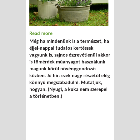
Read more
about És a kertész legyőzi a műanyagot
Még ha mindenünk is a természet, ha
éjjel-nappal tudatos kertészek
vagyunk is, sajnos észrevétlenül akkor
is tömérdek műanyagot használunk
magunk körül növénygondozás
közben. Jó hír: ezek nagy részétől elég
könnyű megszabadulni. Mutatjuk,
hogyan. (Nyugi, a kuka nem szerepel
a történetben.)