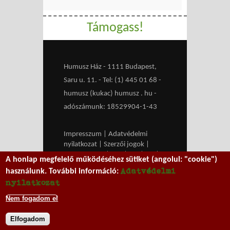
Támogass!
Humusz Ház - 1111 Budapest,
Saru u. 11. - Tel: (1) 445 01 68 -
humusz (kukac) humusz . hu -
adószámunk: 18529904-1-43
Impresszum
|
Adatvédelmi
nyilatkozat
|
Szerzői jogok
|
Médiaajánlat
|
RSS
|
HU
|
EN
|
A honlap megfelelő működéséhez sütiket (angolul: "cookie")
belépés
Adatvédelmi
használunk. További információ:
We work with
MXGuarddog
to
nyilatkozat
prevent spam.
Nem fogadom el
Elfogadom