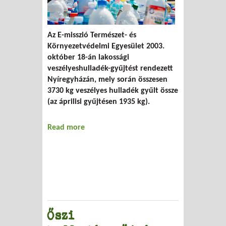
Az E-misszió Természet- és
Környezetvédelmi Egyesület 2003.
október 18-án lakossági
veszélyeshulladék-gyűjtést rendezett
Nyíregyházán, mely során összesen
3730 kg veszélyes hulladék gyűlt össze
(az áprilisi gyűjtésen 1935 kg).
Read more
about Nyíregyházi gyűjtés
Őszi