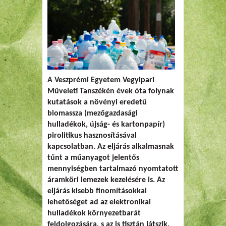
A Veszprémi Egyetem Vegyipari
Műveleti Tanszékén évek óta folynak
kutatások a növényi eredetű
biomassza (mezőgazdasági
hulladékok, újság- és kartonpapír)
pirolitikus hasznosításával
kapcsolatban. Az eljárás alkalmasnak
tűnt a műanyagot jelentős
mennyiségben tartalmazó nyomtatott
áramköri lemezek kezelésére is. Az
eljárás kisebb finomításokkal
lehetőséget ad az elektronikai
hulladékok környezetbarát
feldolgozására, s az is tisztán látszik,