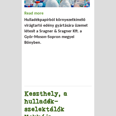
Read more
about Papírból virágcserép
Hulladékpapírból környezetkímélő
virágtartó edény gyártására üzemet
létesít a Sragner & Sragner Kft. a
Győr-Moson-Sopron megyei
Bőnyben.
Keszthely, a
hulladék-
szelektálók