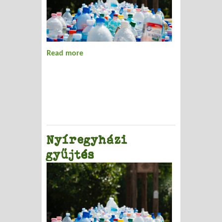
Read more
about Hulladékos konfliktusok kezelése
Nyíregyházi
gyűjtés