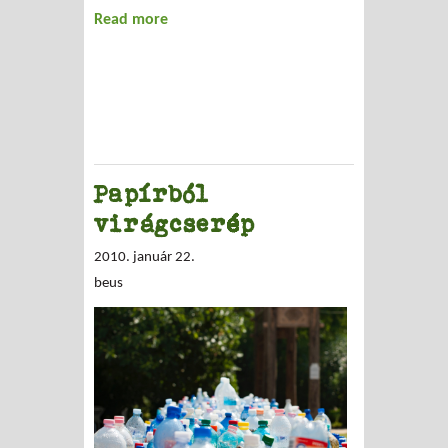
Read more
about Sziget születése
Papírból
virágcserép
2010. január 22.
beus