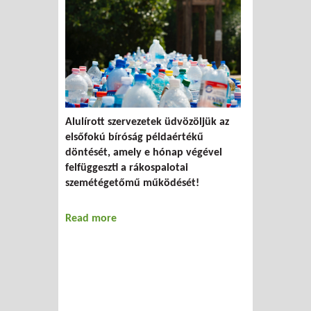
Alulírott szervezetek üdvözöljük az
elsőfokú bíróság példaértékű
döntését, amely e hónap végével
felfüggeszti a rákospalotai
szemétégetőmű működését!
Read more
about Álláspontunk a Rákospalotai
Hulladékhasznosító Műről