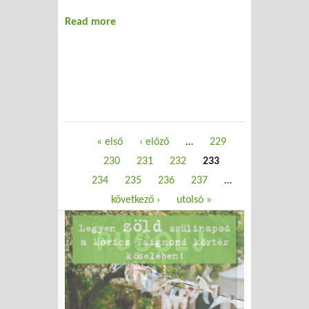
Read more
about Keszthely, a hulladék-szelektálók
Mekkája
Oldalak
« első
‹ előző
…
229
230
231
232
233
234
235
236
237
…
következő ›
utolsó »