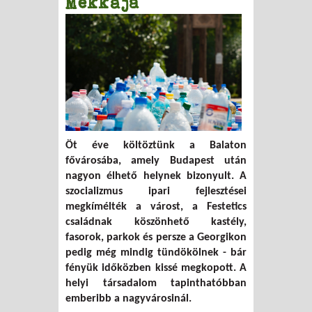
Mekkája
Öt éve költöztünk a Balaton
fővárosába, amely Budapest után
nagyon élhető helynek bizonyult. A
szocializmus ipari fejlesztései
megkímélték a várost, a Festetics
családnak köszönhető kastély,
fasorok, parkok és persze a Georgikon
pedig még mindig tündökölnek - bár
fényük időközben kissé megkopott. A
helyi társadalom tapinthatóbban
emberibb a nagyvárosinál.