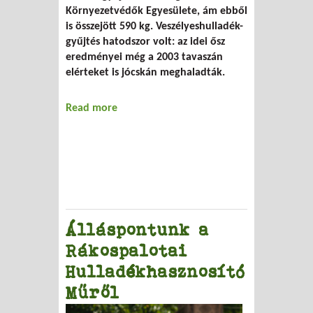
Környezetvédők Egyesülete, ám ebből
is összejött 590 kg. Veszélyeshulladék-
gyűjtés hatodszor volt: az idei ősz
eredményei még a 2003 tavaszán
elérteket is jócskán meghaladták.
Read more
about Őszi hulladékgyűjtés:
rekordtermés
Álláspontunk a
Rákospalotai
Hulladékhasznosító
Műről