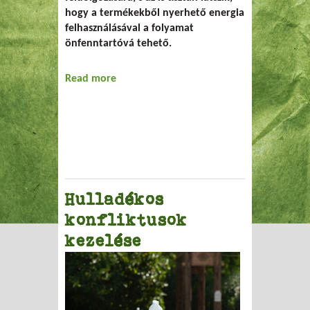
hogy a termékekből nyerhető energia
felhasználásával a folyamat
önfenntartóvá tehető.
Read more
about Nyomtatott áramköri lemezek
hasznosítása
Hulladékos
konfliktusok
kezelése