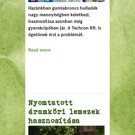
Hazánkban gumiabroncs hulladék
nagy mennyiségben keletkezi,
hasznosítása azonban még
gyerekcipőben jár. A Techcon Kft. is
égetőnek érzi a problémát.
Read more
about Gumihulladék-éget tervek
Nyomtatott
áramköri lemezek
hasznosítása