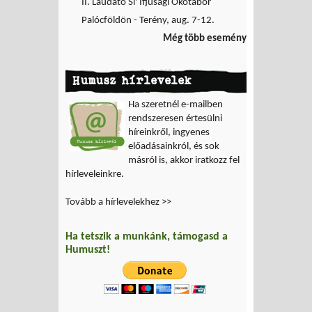
II. Laudato Si' Ifjúsági Ökotábor
Palócföldön - Terény, aug. 7-12.
Még több esemény
Humusz hírlevelek
Ha szeretnél e-mailben
rendszeresen értesülni
híreinkről, ingyenes
előadásainkról, és sok
másról is, akkor iratkozz fel
hírleveleinkre.
Tovább a hírlevelekhez >>
Ha tetszik a munkánk, támogasd a
Humuszt!