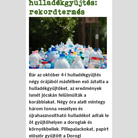
hulladékgyűjtés:
rekordtermés
Bár az október 4-i hulladékgyűjtés
négy órájából másfélben eső áztatta a
hulladékgyűjtőket, az eredmények
ismét jócskán felülmúlták a
korábbiakat. Négy óra alatt mintegy
három tonna veszélyes és
újrahasznosítható hulladékot adtak le
öt gyűjtőhelyen a dorogiak és
környékbeliek. Pillepalackokat, papírt
először gyűjtött a Dorogi