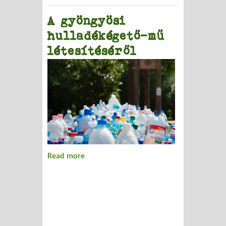
A gyöngyösi
hulladékégető-mű
létesítéséről
Read more
about A gyöngyösi hulladékégető-mű
létesítéséről