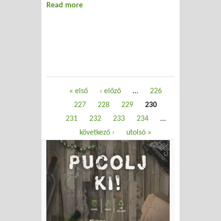
Read more
about Hírek
Oldalak
« első
‹ előző
…
226
227
228
229
230
231
232
233
234
…
következő ›
utolsó »