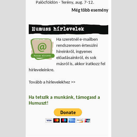
Palócföldön - Terény, aug. 7-12.
Még több esemény
Humusz hírlevelek
Ha szeretnél e-mailben
rendszeresen értesülni
híreinkről, ingyenes
előadásainkról, és sok
másról is, akkor iratkozz fel
hírleveleinkre.
Tovább a hírlevelekhez >>
Ha tetszik a munkánk, támogasd a
Humuszt!