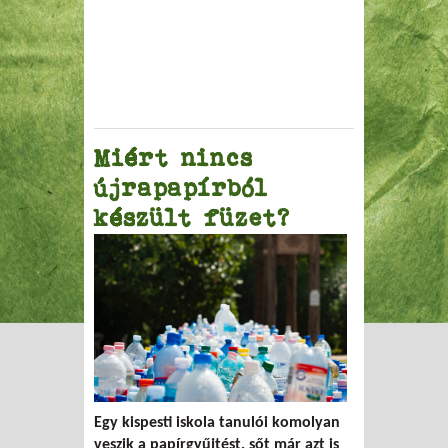
Miért nincs
újrapapírból
készült füzet?
Egy kispesti iskola tanulói komolyan
veszik a papírgyűjtést, sőt már azt is