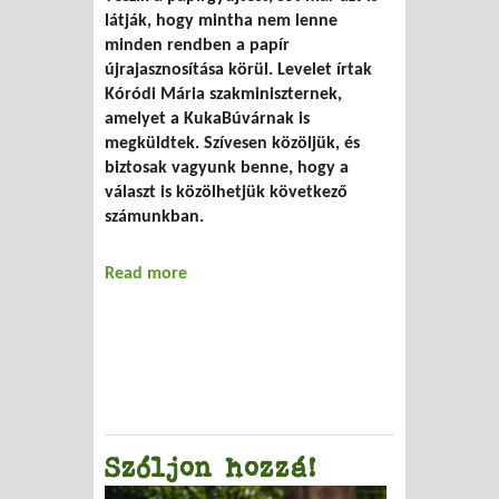
látják, hogy mintha nem lenne
minden rendben a papír
újrajasznosítása körül. Levelet írtak
Kóródi Mária szakminiszternek,
amelyet a KukaBúvárnak is
megküldtek. Szívesen közöljük, és
biztosak vagyunk benne, hogy a
választ is közölhetjük következő
számunkban.
Read more
about Miért nincs újrapapírból készült
füzet?
Szóljon hozzá!