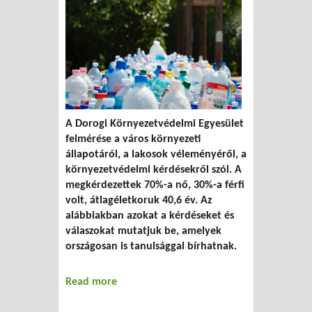
A Dorogi Környezetvédelmi Egyesület
felmérése a város környezeti
állapotáról, a lakosok véleményéről, a
környezetvédelmi kérdésekről szól. A
megkérdezettek 70%-a nő, 30%-a férfi
volt, átlagéletkoruk 40,6 év. Az
alábbiakban azokat a kérdéseket és
válaszokat mutatjuk be, amelyek
országosan is tanulsággal bírhatnak.
Read more
about Szóljon hozzá!