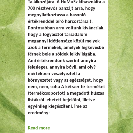
Találkozójára. A HuMuSz kihasználta a
700 résztvevős banzájt arra, hogy
megnyilatkoztassa a hasonló
értékrenddel bíró harcostársait.
Pontosabban arra voltunk kíváncsiak,
hogy a fogyasztói társadalom
megannyi idétlensége közül melyek
azok a termékek, amelyek legkevésbé
férnek bele a zöldek lelkivilágába.
Ami értékrendünk szerint annyira
felesleges, annyira bóvli, ami oly?
mértékben veszélyezteti a
környezetet vagy az egészséget, hogy
nem, nem, soha A kétszer tíz terméket
(termékcsoportot) a megadott húszas
listákról lehetett bejelölni, illetve
egyénileg kiegészíteni. Íme az
eredmény:
Read more
about Sosem-lista