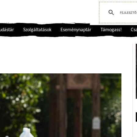
udástár
Szolgáltatások
Eseménynaptár
Támogass!
Csa