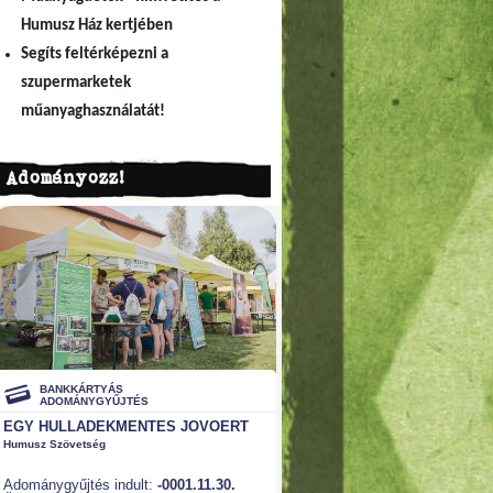
Humusz Ház kertjében
Segíts feltérképezni a
szupermarketek
műanyaghasználatát!
Adományozz!