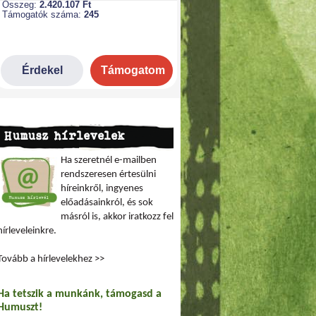
Humusz hírlevelek
Ha szeretnél e-mailben
rendszeresen értesülni
híreinkről, ingyenes
előadásainkról, és sok
másról is, akkor iratkozz fel
hírleveleinkre.
Tovább a hírlevelekhez >>
Ha tetszik a munkánk, támogasd a
Humuszt!