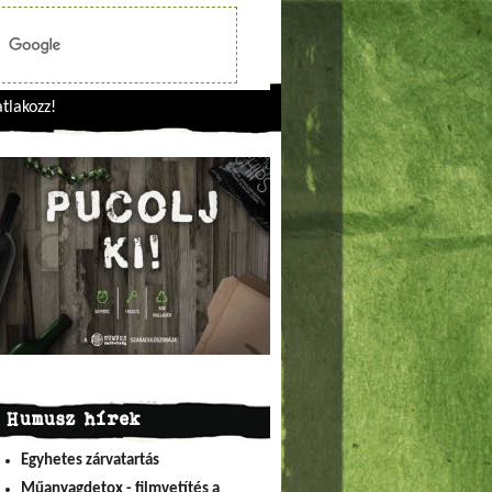
tlakozz!
Humusz hírek
Egyhetes zárvatartás
Műanyagdetox - filmvetítés a