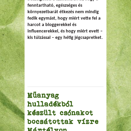
fenntartható, egészséges és
környezetbarát étkezés nem mindig
fedik egymást, hogy miért vette fel a
harcot a bloggerekkel és
influencerekkel, és hogy miért evett –
kis túlzással – egy hétig jégcsapretket.
Műanyag
hulladékból
készült csónakot
bocsátottak vízre
Mártélyon