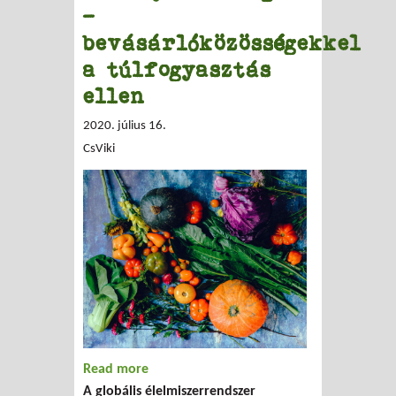
–
bevásárlóközösségekkel
a túlfogyasztás
ellen
2020. július 16.
CsViki
Read more
about Annyit vásárolni, amennyi
A globális élelmiszerrendszer
szükséges – bevásárlóközösségekkel a