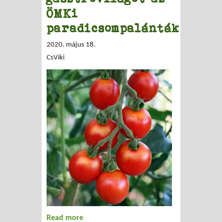
ÖMKi
paradicsompalánták
2020. május 18.
CsViki
Read more
about Meghódítják a gasztrovilágot az