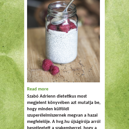
Read more
about Nálunk is terem a szuperélelmiszer
Szabó Adrienn dietetikus most
megjelent könyvében azt mutatja be,
hogy minden külföldi
szuperélelmiszernek megvan a hazai
megfelelője. A hvg.hu újságírója arról
beszélgetett a szakemberrel, hogy a