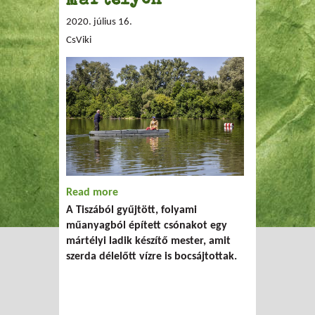
2020. július 16.
CsViki
Read more
about Műanyag hulladékból készült
A Tiszából gyűjtött, folyami
csónakot bocsátottak vízre Mártélyon
műanyagból épített csónakot egy
mártélyi ladik készítő mester, amit
szerda délelőtt vízre is bocsájtottak.