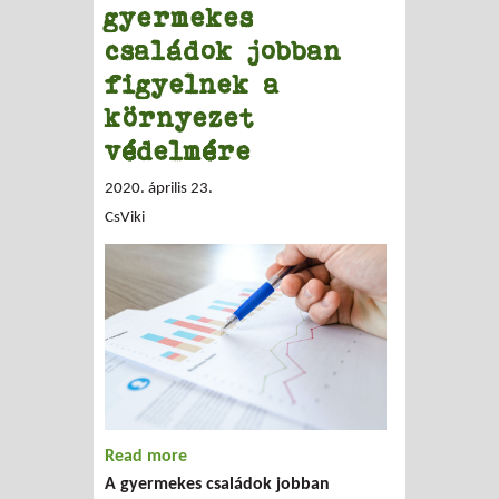
gyermekes
családok jobban
figyelnek a
környezet
védelmére
2020. április 23.
CsViki
Read more
about A Föld napja - A gyermekes
A gyermekes családok jobban
családok jobban figyelnek a környezet