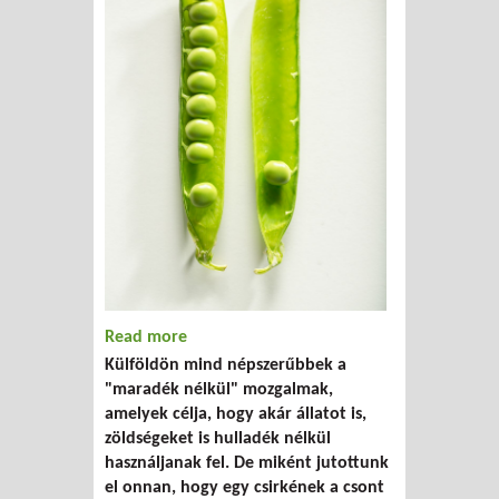
Read more
about "Ha fél órán át pucolod a
Külföldön mind népszerűbbek a
krumplit, jobban odafigyelsz arra, hogy
"maradék nélkül" mozgalmak,
az étel ne menjen a szemétbe"
amelyek célja, hogy akár állatot is,
zöldségeket is hulladék nélkül
használjanak fel. De miként jutottunk
el onnan, hogy egy csirkének a csont