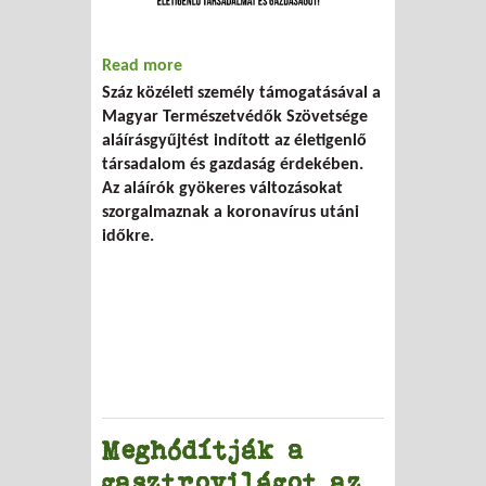
Read more
about Elindult az Életigenlő társadalmat
Száz közéleti személy támogatásával a
és gazdaságot! petíció
Magyar Természetvédők Szövetsége
aláírásgyűjtést indított az életigenlő
társadalom és gazdaság érdekében.
Az aláírók gyökeres változásokat
szorgalmaznak a koronavírus utáni
időkre.
Meghódítják a
gasztrovilágot az