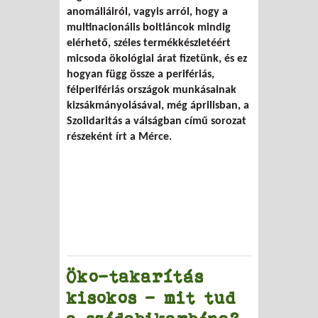
anomáliáiról, vagyis arról, hogy a
túlfogyasztás ellen
multinacionális boltláncok mindig
elérhető, széles termékkészletéért
micsoda ökológiai árat fizetünk, és ez
hogyan függ össze a perifériás,
félperifériás országok munkásainak
kizsákmányolásával, még áprilisban, a
Szolidaritás a válságban című sorozat
részeként írt a Mérce.
Öko-takarítás
kisokos – mit tud