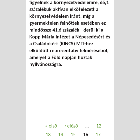
figyelnek a környezetvédelemre, 65,1
védelmére
százalékuk aktívan elkötelezett a
környezetvédelem iránt, míg a
gyermektelen felnőttek esetében ez
mindössze 41,6 százalék - derül ki a
Kopp Mária Intézet a Népesedésért és
a Családokért (KINCS) MTI-hez
elküldött reprezentatív felméréséből,
amelyet a Föld napján hoztak
nyilvánosságra.
Oldalak
« első
‹ előző
…
12
13
14
15
16
17