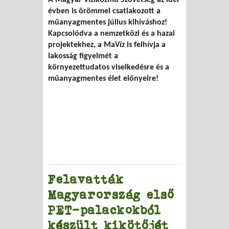
műanyagmentes élethez
évben is örömmel csatlakozott a
műanyagmentes július kihíváshoz!
Kapcsolódva a nemzetközi és a hazai
projektekhez, a MaVíz is felhívja a
lakosság figyelmét a
környezettudatos viselkedésre és a
műanyagmentes élet előnyeire!
Felavatták
Magyarország első
PET-palackokból
készült kikötőjét