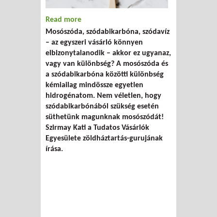
Read more
about Öko-takarítás kisokos – mit tud a
Mosószóda, szódabikarbóna, szódavíz
szódabikarbóna?
– az egyszeri vásárló könnyen
elbizonytalanodik – akkor ez ugyanaz,
vagy van különbség? A mosószóda és
a szódabikarbóna közötti különbség
kémiailag mindössze egyetlen
hidrogénatom. Nem véletlen, hogy
szódabikarbónából szükség esetén
süthetünk magunknak mosószódát!
Szirmay Kati a Tudatos Vásárlók
Egyesülete zöldháztartás-gurujának
írása.