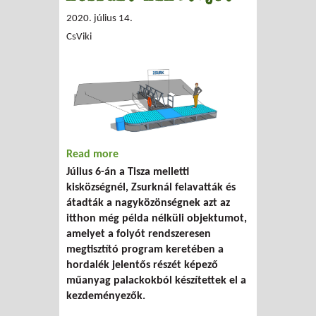
2020. július 14.
CsViki
Read more
about Felavatták Magyarország első PET-
Július 6-án a Tisza melletti
palackokból készült kikötőjét
kisközségnél, Zsurknál felavatták és
átadták a nagyközönségnek azt az
itthon még példa nélküli objektumot,
amelyet a folyót rendszeresen
megtisztító program keretében a
hordalék jelentős részét képező
műanyag palackokból készítettek el a
kezdeményezők.