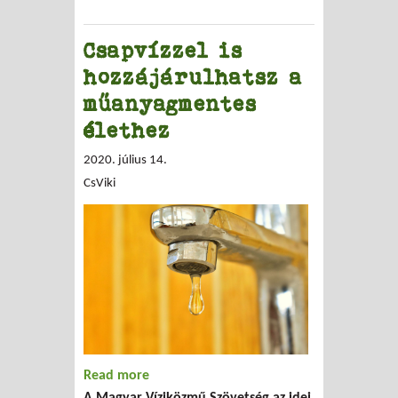
Csapvízzel is
hozzájárulhatsz a
műanyagmentes
élethez
2020. július 14.
CsViki
Read more
about Csapvízzel is hozzájárulhatsz a
A Magyar Víziközmű Szövetség az idei