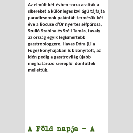
Az elmúlt két évben sorra aratták a
ÖMKi paradicsompalánták
sikereket a különleges ízvilágú tájfajta
paradicsomok palántái: termésük két
éve a Bocuse d’Or nyertes séfpárosa,
Szulló Szabina és Széll Tamás, tavaly
az ország egyik legismertebb
gasztrobloggere, Havas Dóra (Lila
Füge) konyhájában is bizonyított, az
idén pedig a gasztrovilág újabb
meghatározó szereplői döntöttek
mellettük.
A Föld napja - A