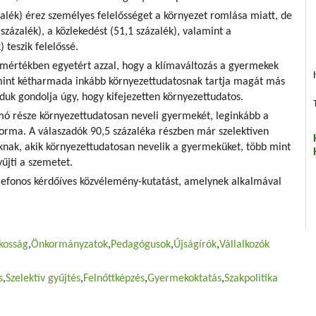
zalék) érez személyes felelősséget a környezet romlása miatt, de
zázalék), a közlekedést (51,1 százalék), valamint a
 teszik felelőssé.
 mértékben egyetért azzal, hogy a klímaváltozás a gyermekek
 mint kétharmada inkább környezettudatosnak tartja magát más
uk gondolja úgy, hogy kifejezetten környezettudatos.
mó része környezettudatosan neveli gyermekét, leginkább a
forma. A válaszadók 90,5 százaléka részben már szelektíven
knak, akik környezettudatosan nevelik a gyermeküket, több mint
űjti a szemetet.
lefonos kérdőíves közvélemény-kutatást, amelynek alkalmával
kosság
Önkormányzatok
Pedagógusok
Újságírók
Vállalkozók
s
Szelektív gyűjtés
Felnőttképzés
Gyermekoktatás
Szakpolitika