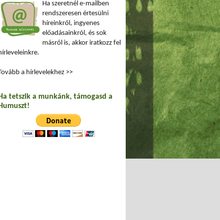
Ha szeretnél e-mailben
rendszeresen értesülni
híreinkről, ingyenes
előadásainkról, és sok
másról is, akkor iratkozz fel
hírleveleinkre.
Tovább a hírlevelekhez >>
Ha tetszik a munkánk, támogasd a
Humuszt!