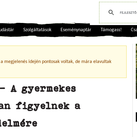
udástár
Szolgáltatások
Eseménynaptár
Támogass!
Csa
 a megjelenés idején pontosak voltak, de mára elavultak
 - A gyermekes
an figyelnek a
delmére