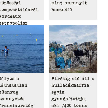
közösségi
mint amennyit
komposztálásról
használ?
Bordeaux
metropolisz
területén
Súlyos a
Bíróság elé áll a
láthatatlan
hulladékmaffia
műanyag
egyik
szennyezés
gyanúsítottja,
Franciaország
aki 7400 tonna