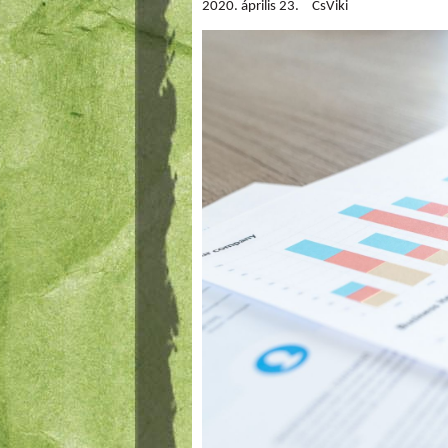
2020. április 23.
CsViki