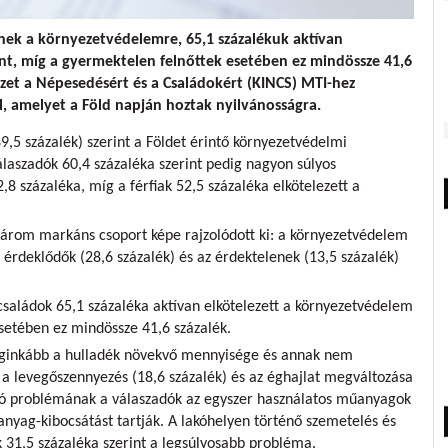
nek a környezetvédelemre, 65,1 százalékuk aktívan
nt, míg a gyermektelen felnőttek esetében ez mindössze 41,6
ézet a Népesedésért és a Családokért (KINCS) MTI-hez
l, amelyet a Föld napján hoztak nyilvánosságra.
9,5 százalék) szerint a Földet érintő környezetvédelmi
laszadók 60,4 százaléka szerint pedig nagyon súlyos
8 százaléka, míg a férfiak 52,5 százaléka elkötelezett a
árom markáns csoport képe rajzolódott ki: a környezetvédelem
az érdeklődők (28,6 százalék) és az érdektelenek (13,5 százalék)
aládok 65,1 százaléka aktívan elkötelezett a környezetvédelem
setében ez mindössze 41,6 százalék.
eginkább a hulladék növekvő mennyisége és annak nem
i a levegőszennyezés (18,6 százalék) és az éghajlat megváltozása
ó problémának a válaszadók az egyszer használatos műanyagok
anyag-kibocsátást tartják. A lakóhelyen történő szemetelés és
 31,5 százaléka szerint a legsúlyosabb probléma.