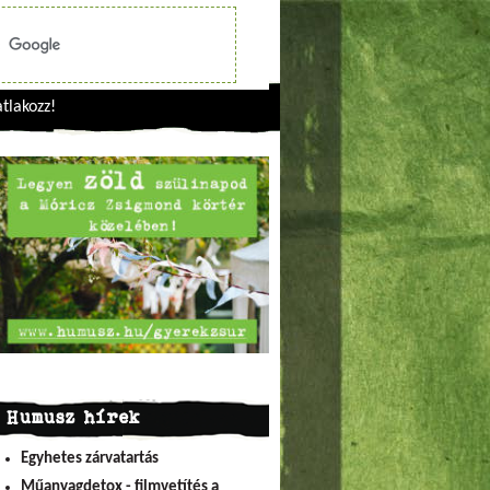
tlakozz!
Humusz hírek
Egyhetes zárvatartás
Műanyagdetox - filmvetítés a