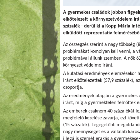
A gyermekes családok jobban figyel
elkötelezett a környezetvédelem irá
százalék - derül ki a Kopp Mária Int
elküldött reprezentatív felmérésébő
Az összegzés szerint a nagy többség (8
problémákat komolyan kell venni, a vá
problémával állunk szemben. A nők 62,
környezet védelme iránt.
A kutatási eredmények elemzésekor h
iránt elkötelezettek (57,9 százalék), 
csoportja.
Az eredmények alapján a gyermekes cs
iránt, míg a gyermektelen felnőttek e
Az emberek csaknem 40 százalékát l
megfelelő kezelése zavarja, ezt követ
(15 százalék). Legégetőbb megoldand
nagy mennyiségét és a vállalati káros
illegális szemétlerakás a gyermekesek