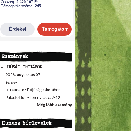
Események
IFJÚSÁGI ÖKOTÁBOR
2026. augusztus 07.
Terény
II. Laudato Si' Ifjúsági Ökotábor
Palócföldön - Terény, aug. 7-12.
Még több esemény
Humusz hírlevelek