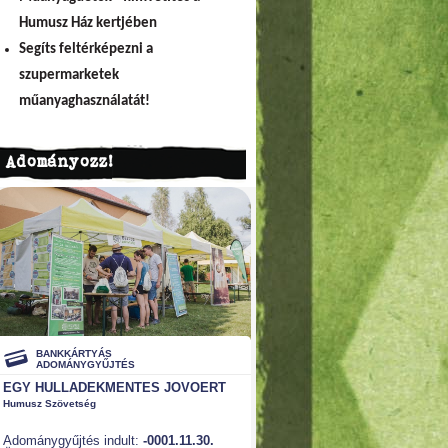
Humusz Ház kertjében
Segíts feltérképezni a
szupermarketek
műanyaghasználatát!
Adományozz!