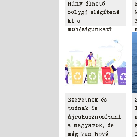
Hány élhető
bolygó elégítené
ki a
mohóságunkat?
Szeretnek és
tudnak is
újrahasznosítani
a magyarok, de
még van hová