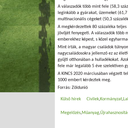
A válaszadók több mint fele (58,3 szá
leginkább a gyárakat, üzemeket (61,7 s
multinacionális cégeket (50,3 százalék)
A megkérdezettek 80 százaléka teljes
jövőjét fenyegeti. A válaszadók több
emberekhez képest, s közel egyharmad
Mint írták, a magyar családok túlnyo
nagycsaládosokra jellemző ez az élet
gyűjti otthonában a hulladékokat. Azo
fele már legalább 5 éve szelektíven gy
A KINCS 2020 márciusában végzett te
1000 embert kérdeztek meg.
Forrás: Zöldunió
Külső hírek
Civilek
Kormányzat
La
Megelőzés
Műanyag
Újrahasznosítá