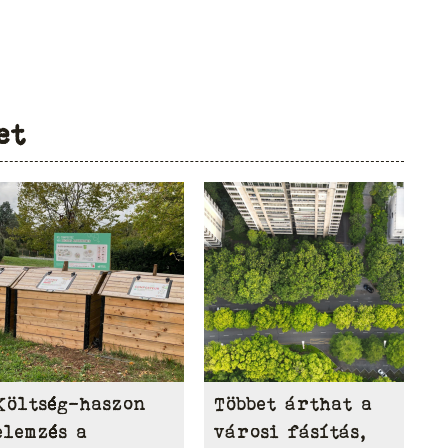
et
Költség-haszon
Többet árthat a
elemzés a
városi fásítás,