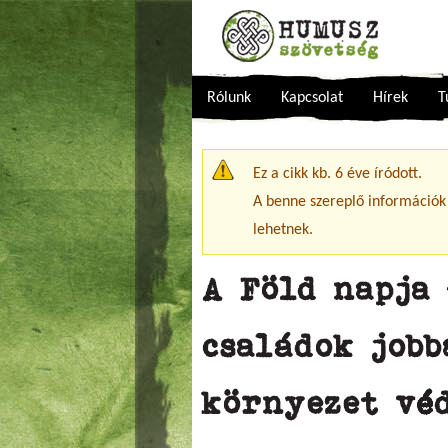
Rólunk
Kapcsolat
Hírek
T
Figyelmeztető üzenet
Ez a cikk kb. 6 éve íródott.
A benne szereplő információk
lehetnek.
A Föld napja
családok jobb
környezet vé