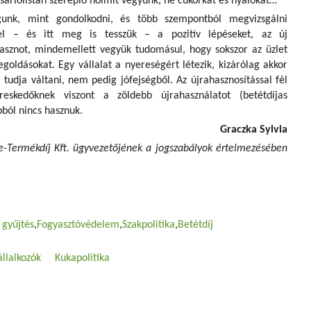
sárlólistán szereplő holmit vegyünk, ne cukorkát és nyalókát…
gunk, mint gondolkodni, és több szempontból megvizsgálni
 el – és itt meg is tesszük – a pozitív lépéseket, az új
hasznot, mindemellett vegyük tudomásul, hogy sokszor az üzlet
goldásokat. Egy vállalat a nyereségért létezik, kizárólag akkor
 tudja váltani, nem pedig jófejségből. Az újrahasznosítással fél
eskedőknek viszont a zöldebb újrahasználatot (betétdíjas
bból nincs hasznuk.
Graczka Sylvia
e-Termékdíj Kft. ügyvezetőjének a jogszabályok értelmezésében
 gyűjtés
Fogyasztóvédelem
Szakpolitika
Betétdíj
állalkozók
Kukapolitika