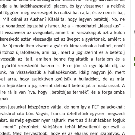
dja a hulladékhasznosítói piacon, és így visszanyeri a nekünk
ól függően még nyereséget is realizálhat rajta, és ez nem is baj,
. Mit csinál az Auchan? Kitalálta, hogy legyen betétdíj. No, ne
t a vonatkozó jogszabály ismer. Az a – mondhatni „klasszikus” –
olt visszaveszi az üvegünket, amiért mi visszakapjuk azt a külön
A kereskedő aztán visszaadja ezt az üveget a gyártónak, amiért a
ét. Az új modellben viszont a gyártók kimaradnak a buliból, ennél
tóhoz újratöltésre, ami baj, mert a jog szerint ez a betétdíj
vesszük az italt, amiben benne foglaltatik a tartalom és a
gyártói-kereskedői haszon is. Erre jön rá egy újabb díj, az
unk, ha visszavisszük a hulladékunkat. Idáig nagyon jó, mert
ket arra, hogy szelektíven gyűjtsük a hulladékot, de az már
 a fejünkben a jog szerint definiált betétdíjat a madarassal. A
mire rá is van írva, hogy „betétdíjas termék”, és a forgalomba
gnak.
en jussunkat készpénzre váltja, de nem így a PET palackoknál:
ásárolható bón. Vagyis, francia üzletfelünk egyszer megszedi
kat, és még egyszer nyer rajtunk, mert az ő áruházában fogjuk
n ment” pénzünket. Valójában tehát közvetlenül gerjeszti a
lődést. Még hervasztóbb, hogy ez az eljárás nem szabályos. A