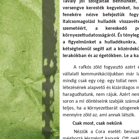
Tavaly jól szolgáltak bennünket
versengve keresték kegyeinket, h
fenekére nézve befejeztük fogy
italcsomagolási hulladék visszavé
szemetéért, a kereskedő ped
környezettudatosságáról. És tényleg
a figyelmünket a hulladékunkra, 
kétségtelenül segíti azt a közérde
lerakókban és az égetőkben. Le a kala
A rafkós zöld fogyasztó azért 
vállalati kommunikációjukban már l
mindig csak egy cég: egy tollat nem 
létezésének alapvető és kizárólagos m
haragudhatunk, nem rájuk. Azért nem
soron a mi döntéseink szabják számukr
teljes, ha a környezetbarát szlogenek
mennyire zöld az, ami annak látszik.
Csak most, csak nekünk
Nézzük a Cora esetét: bevissz
méghozzá készpénzt kapunk. Ott nekie