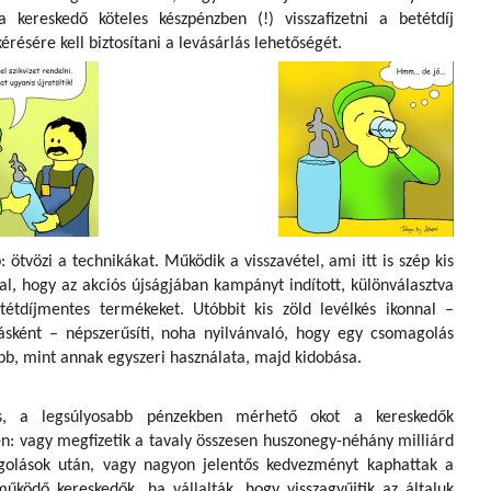
a kereskedő köteles készpénzben (!) visszafizetni a betétdíj
érésére kell biztosítani a levásárlás lehetőségét.
 ötvözi a technikákat. Működik a visszavétel, ami itt is szép kis
zal, hogy az akciós újságjában kampányt indított, különválasztva
étdíjmentes termékeket. Utóbbit kis zöld levélkés ikonnal –
ásként – népszerűsíti, noha nyilvánvaló, hogy egy csomagolás
bb, mint annak egyszeri használata, majd kidobása.
s, a legsúlyosabb pénzekben mérhető okot a kereskedők
en: vagy megfizetik a tavaly összesen huszonegy-néhány milliárd
agolások után, vagy nagyon jelentős kedvezményt kaphattak a
űködő kereskedők, ha vállalták, hogy visszagyűjtik az általuk