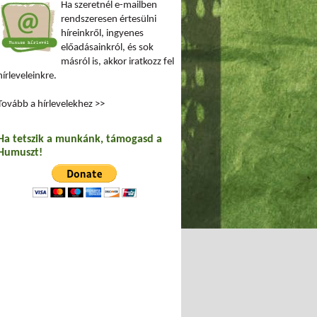
Ha szeretnél e-mailben
rendszeresen értesülni
híreinkről, ingyenes
előadásainkról, és sok
másról is, akkor iratkozz fel
hírleveleinkre.
Tovább a hírlevelekhez >>
Ha tetszik a munkánk, támogasd a
Humuszt!