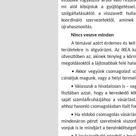
előbbiek fogyasztói árból való része
mi alól kibújniuk a gyűjtögetésse
szolgáltatásuktól: a visszavett hul
koordináló szervezetektől, ami
újrahasznosítás.
Nincs veszve minden
A témával azért érdemes és kell 
területekre is átgyűrűzni. Az IKEA k
útvesztőben az, akinek tényleg a körn
megoldásoktól a lájtosabbak felé hal
• Akkor vegyünk csomagolást so
csináljuk magunk, vagy a helyi termel
• Válasszuk a hivatalosan is – va
tisztában azzal, hogy a kereskedő kö
saját számláÁruházjához a vásárlást
ahhoz hasonló csomagolásban italt fo
• Ha eldobó csomagolás vásárlásá
mindenáron pénzt szeretnénk viszont
vonjuk is le mindjárt a benzinköltséget