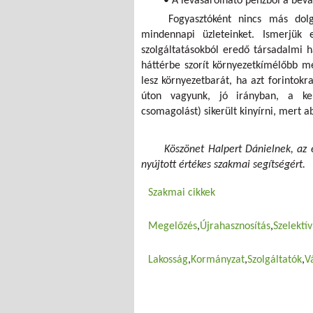
• A levásárolható pénzből a bevá
Fogyasztóként nincs más dol
mindennapi üzleteinket. Ismerjük
szolgáltatásokból eredő társadalmi 
háttérbe szorít környezetkímélőbb me
lesz környezetbarát, ha azt forintokra
úton vagyunk, jó irányban, a ker
csomagolást) sikerült kinyírni, mert a
Köszönet Halpert Dánielnek, az 
nyújtott értékes szakmai segítségért.
Szakmai cikkek
Megelőzés
Újrahasznosítás
Szelektív
Lakosság
Kormányzat
Szolgáltatók
V