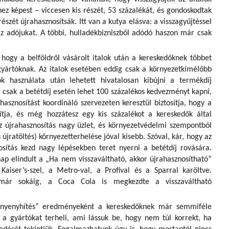
ez képest – viccesen kis részét, 53 százalékát, és gondoskodtak
szét újrahasznosítsák. Itt van a kutya elásva: a visszagyűjtéssel
az adójukat. A többi, hulladékbizniszből adódó haszon már csak
, hogy a belföldről vásárolt italok után a kereskedőknek többet
 gyártóknak. Az italok esetében eddig csak a környezetkímélőbb
ok használata után lehetett hivatalosan kibújni a termékdíj
 csak a betétdíj esetén lehet 100 százalékos kedvezményt kapni,
asznosítást koordináló szervezeten keresztül biztosítja, hogy a
ítja, és még hozzátesz egy kis százalékot a kereskedők által
Az újrahasznosítás nagy üzlet, és környezetvédelmi szempontból
 újratöltés) környezetterhelése jóval kisebb. Szóval, kár, hogy az
osítás kezd nagy lépésekben teret nyerni a betétdíj rovására.
ap elindult a „Ha nem visszaváltható, akkor újrahasznosítható”
iser’s-szel, a Metro-val, a Profival és a Sparral karöltve.
 már sokáig, a Coca Cola is megkezdte a visszaváltható
vényenyhítés” eredményeként a kereskedőknek már semmiféle
 a gyártókat terheli, ami lássuk be, hogy nem túl korrekt, ha