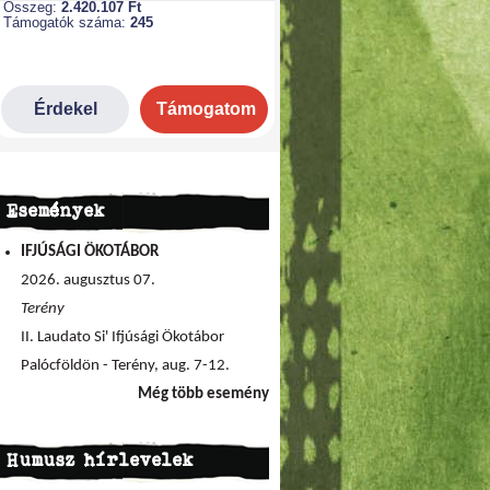
Események
IFJÚSÁGI ÖKOTÁBOR
2026. augusztus 07.
Terény
II. Laudato Si' Ifjúsági Ökotábor
Palócföldön - Terény, aug. 7-12.
Még több esemény
Humusz hírlevelek