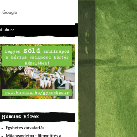
tlakozz!
Humusz hírek
Egyhetes zárvatartás
Műanyagdetox - filmvetítés a