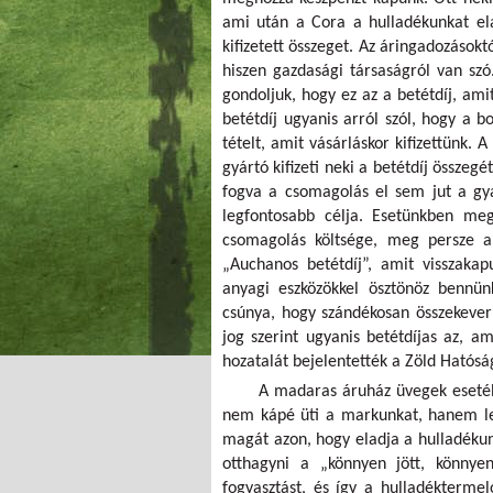
ami után a Cora a hulladékunkat ela
kifizetett összeget. Az áringadozásokt
hiszen gazdasági társaságról van szó
gondoljuk, hogy ez az a betétdíj, ami
betétdíj ugyanis arról szól, hogy a b
tételt, amit vásárláskor kifizettünk. 
gyártó kifizeti neki a betétdíj összeg
fogva a csomagolás el sem jut a gyár
legfontosabb célja. Esetünkben meg
csomagolás költsége, meg persze a 
„Auchanos betétdíj”, amit visszakap
anyagi eszközökkel ösztönöz bennün
csúnya, hogy szándékosan összekeveri
jog szerint ugyanis betétdíjas az, a
hozatalát bejelentették a Zöld Hatósá
A madaras áruház üvegek esetéb
nem kápé üti a markunkat, hanem lev
magát azon, hogy eladja a hulladékun
otthagyni a „könnyen jött, könnye
fogyasztást, és így a hulladékterme