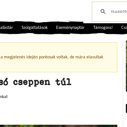
udástár
Szolgáltatások
Eseménynaptár
Támogass!
Csa
 a megjelenés idején pontosak voltak, de mára elavultak
só cseppen túl
nkat