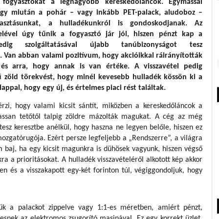
, fogyasztókat a legnagyobb kereskedőláncok. Egymással
ogy miután a pohár – vagy inkább PET-palack, aludoboz –
asztásunkat, a hulladékunkról is gondoskodjanak. Az
telével úgy tűnik a fogyasztó jár jól, hiszen pénzt kap a
ig szolgáltatásával újabb tanúbizonyságot tesz
. Van abban valami pozitívum, hogy akcióikkal ráirányították
és arra, hogy annak is van értéke. A visszavétel pedig
kű zöld törekvést, hogy minél kevesebb hulladék kössön ki a
ppal, hogy egy új, és értelmes piaci rést találtak.
érzi, hogy valami kicsit sántít, miközben a kereskedőláncok a
assan tetőtől talpig zöldre mázolták magukat. A cég az még
tesz keresztbe anélkül, hogy haszna ne legyen belőle, hiszen ez
ozgatórugója. Ezért persze legfeljebb a „Rendszerre”, a világra
 baj, ha egy kicsit magunkra is dühösek vagyunk, hiszen végső
a a prioritásokat. A hulladék visszavételéről alkotott kép akkor
en és a visszakapott egy-két forinton túl, végiggondoljuk, hogy
ük a palackot zippelve vagy 1:1-es méretben, amiért pénzt,
snek az elektromos zsugorító masinával. Ez egy korrekt üzlet,