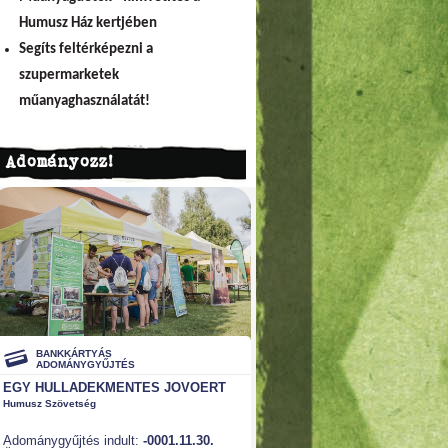
Humusz Ház kertjében
Segíts feltérképezni a
szupermarketek
műanyaghasználatát!
Adományozz!