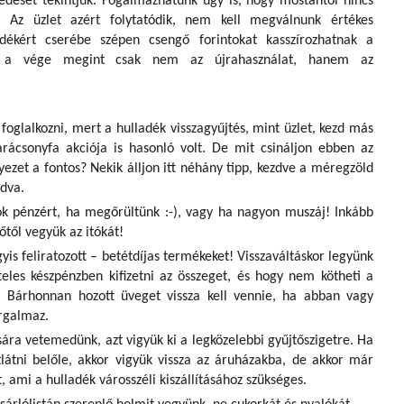
sedését tekintjük. Fogalmazhatunk úgy is, hogy mostantól nincs
l. Az üzlet azért folytatódik, nem kell megválnunk értékes
ladékért cserébe szépen csengő forintokat kasszírozhatnak a
nek a vége megint csak nem az újrahasználat, hanem az
foglalkozni, mert a hulladék visszagyűjtés, mint üzlet, kezd más
arácsonyfa akciója is hasonló volt. De mit csináljon ebben az
yezet a fontos? Nekik álljon itt néhány tipp, kezdve a méregzöld
adva.
k pénzért, ha megőrültünk :-), vagy ha nagyon muszáj! Inkább
őtől vegyük az itókát!
gyis feliratozott – betétdíjas termékeket! Visszaváltáskor legyünk
teles készpénzben kifizetni az összeget, és hogy nem kötheti a
. Bárhonnan hozott üveget vissza kell vennie, ha abban vagy
rgalmaz.
ra vetemedünk, azt vigyük ki a legközelebbi gyűjtőszigetre. Ha
látni belőle, akkor vigyük vissza az áruházakba, de akkor már
, ami a hulladék városszéli kiszállításához szükséges.