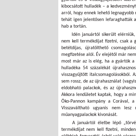
kibocsátott hulladék – a kedvezményh
arról, hogy ennek lehető legnagyobb ré
tehát igen jelentősen lefaraghatták 
hab a tortán.
Idén januártól sikerült elérniük
nem kell termékdíjat fizetni, csak a
betétdíjas, újratölthető csomagolás
megfizetése alól. Év elejétől már nem
most már az is elég, ha a gyártók a h
hulladéka 54 százalékát újrahasznos
visszagyűjtött italcsomagolásokból. 
sem rossz, de az újrahasználat (vagyis
eldobható palackok, és az újrahaszn
Akkora lendületet kaptak, hogy a min
Öko-Pannon kampány a Corával, a Ka
Visszaváltható ugyanis nem lesz
műanyagpalackok kivonását.
A januártól életbe lépő „tör
termékdíjat nem kell fizetni, minden