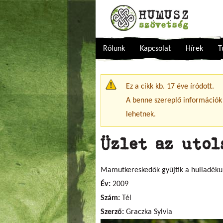
Rólunk
Kapcsolat
Hírek
T
Figyelmeztető üzenet
Ez a cikk kb. 17 éve íródott.
A benne szereplő információk
lehetnek.
Üzlet az utol
Mamutkereskedők gyűjtik a hulladéku
Év:
2009
Szám:
Tél
Szerző:
Graczka Sylvia