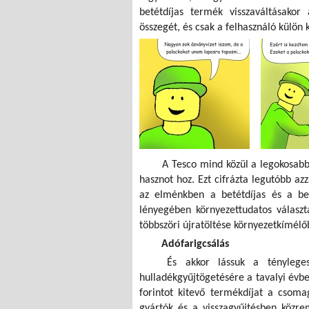
betétdíjas termék visszaváltásakor 
összegét, és csak a felhasználó külön k
A Tesco mind közül a legokosabb:
hasznot hoz. Ezt cifrázta legutóbb az
az elménkben a betétdíjas és a bet
lényegében környezettudatos választ
többszöri újratöltése környezetkímélő
Adófarigcsálás
És akkor lássuk a ténylege
hulladékgyűjtögetésére a tavalyi évb
forintot kitevő termékdíjat a csom
gyártók és a visszagyűjtésben közrem