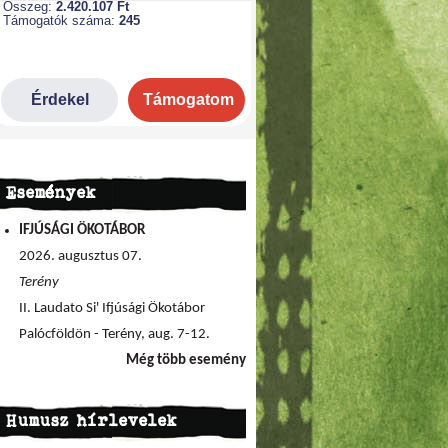
Események
IFJÚSÁGI ÖKOTÁBOR
2026. augusztus 07.
Terény
II. Laudato Si' Ifjúsági Ökotábor
Palócföldön - Terény, aug. 7-12.
Még több esemény
Humusz hírlevelek