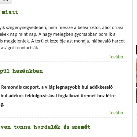
 miatt
gyik szegénynegyedében, nem messze a belvárostól, ahol óriási
rekek nap mint nap. A nagy melegben gyorsabban bomlik a
 is megjelentek. A terület kezelõje azt mondja, hiábavaló harcot
ztaságot fenntartsák.
Tovább...
épül hazánkban
a Remondis csoport, a világ legnagyobb hulladékkezelõ
i hulladékok feldolgozásával foglalkozó üzemet hoz létre
g.
Tovább...
tven tonna hordalék és szemét