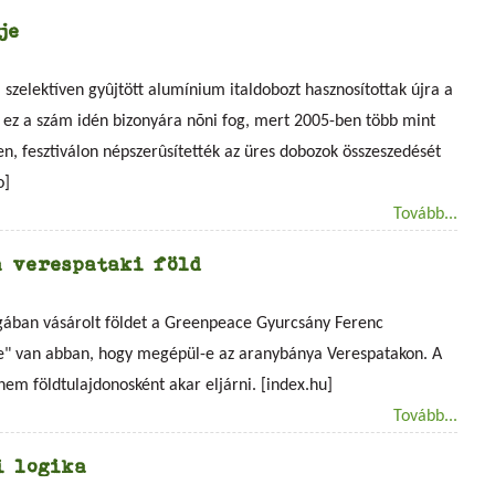
je
szelektíven gyûjtött alumínium italdobozt hasznosítottak újra a
ez a szám idén bizonyára nõni fog, mert 2005-ben több mint
n, fesztiválon népszerûsítették az üres dobozok összeszedését
o]
Tovább...
a verespataki föld
gában vásárolt földet a Greenpeace Gyurcsány Ferenc
pe" van abban, hogy megépül-e az aranybánya Verespatakon. A
nem földtulajdonosként akar eljárni. [index.hu]
Tovább...
i logika