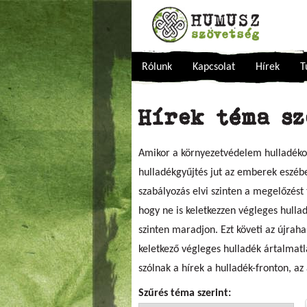
Rólunk
Kapcsolat
Hírek
T
Hírek téma s
Amikor a környezetvédelem hulladékos 
hulladékgyűjtés jut az emberek eszébe
szabályozás elvi szinten a megelőzést
hogy ne is keletkezzen végleges hulla
szinten maradjon. Ezt követi az újraha
keletkező végleges hulladék ártalmatl
szólnak a hírek a hulladék-fronton, a
Szűrés téma szerint: