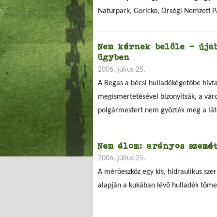
Naturpark, Goricko, Õrségi Nemzeti Pa
Nem kérnek belőle - úja
ügyben
2006. július 25.
A Begas a bécsi hulladékégetõbe hívta
megismertetésével bizonyítsák, a váro
polgármestert nem gyõzték meg a lát
Nem álom: arányos szemé
2006. július 25.
A mérõeszköz egy kis, hidraulikus sze
alapján a kukában lévõ hulladék töme