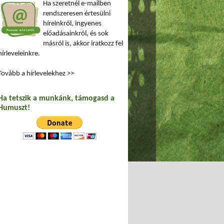
Ha szeretnél e-mailben
rendszeresen értesülni
híreinkről, ingyenes
előadásainkról, és sok
másról is, akkor iratkozz fel
hírleveleinkre.
Tovább a hírlevelekhez >>
Ha tetszik a munkánk, támogasd a
Humuszt!