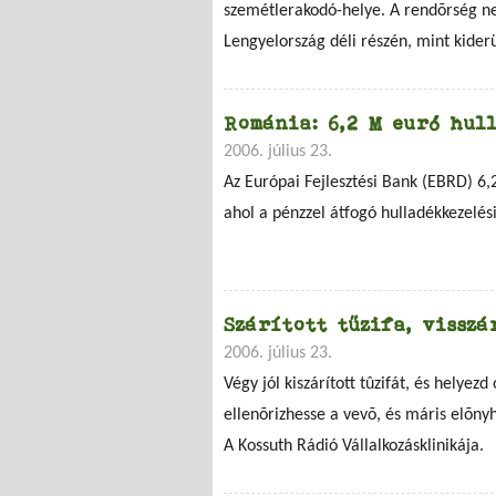
szemétlerakodó-helye. A rendõrség ne
Lengyelország déli részén, mint kide
Románia: 6,2 M euró hul
2006. július 23.
Az Európai Fejlesztési Bank (EBRD) 6,
ahol a pénzzel átfogó hulladékkezelés
Szárított tűzifa, vissz
2006. július 23.
Végy jól kiszárított tûzifát, és hely
ellenõrizhesse a vevõ, és máris elõnyhö
A Kossuth Rádió Vállalkozásklinikája.