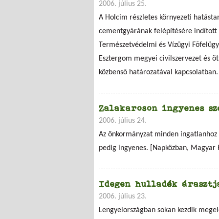
2006. július 25.
A Holcim részletes környezeti hatásta
cementgyárának felépítésére indított
Természetvédelmi és Vízügyi Fõfelügy
Esztergom megyei civilszervezet és öt
közbensõ határozatával kapcsolatban.
Zalakaroson ingyenes sz
2006. július 24.
Az önkormányzat minden ingatlanhoz eg
pedig ingyenes. [Napközban, Magyar 
Idegen hulladék árasztj
2006. július 23.
Lengyelországban sokan kezdik megelé