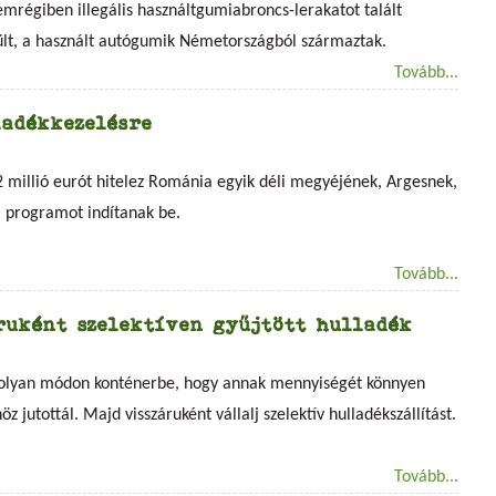
mrégiben illegális használtgumiabroncs-lerakatot talált
rült, a használt autógumik Németországból származtak.
Tovább...
ladékkezelésre
2 millió eurót hitelez Románia egyik déli megyéjének, Argesnek,
i programot indítanak be.
Tovább...
áruként szelektíven gyűjtött hulladék
ezd olyan módon konténerbe, hogy annak mennyiségét könnyen
z jutottál. Majd visszáruként vállalj szelektív hulladékszállítást.
Tovább...