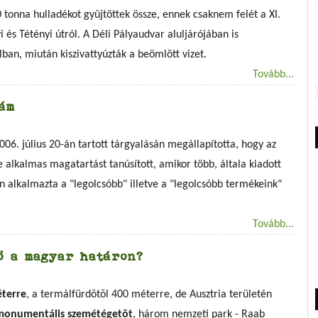
0 tonna hulladékot gyûjtöttek össze, ennek csaknem felét a XI.
yi és Tétényi útról. A Déli Pályaudvar aluljárójában is
ban, miután kiszivattyúzták a beömlött vizet.
Tovább...
ám
06. július 20-án tartott tárgyalásán megállapította, hogy az
alkalmas magatartást tanúsított, amikor több, általa kiadott
alkalmazta a "legolcsóbb" illetve a "legolcsóbb termékeink"
Tovább...
ő a magyar határon?
éterre
, a termálfürdõtõl 400 méterre, de Ausztria területén
y monumentális szemétégetõt
, három nemzeti park - Raab