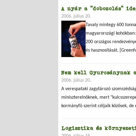
A nyár a "dobozolás" ide
2006. július 20.
Tavaly mintegy 600 tonna 
magyarországi kohókban: 
200 országos rendezvénye
és hasznosítását. [Greenf
Nem kell Gyurcsánynak 
2006. július 20.
A verespataki zagytározó szomszédsá
miniszterelnöknek, mert "kulcsszere
kormányfõ szerint céljaik közösek, de 
Logisztika és környezet