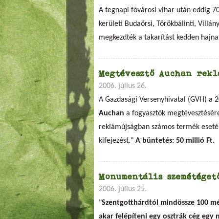
A tegnapi fõvárosi vihar után eddig 7
kerületi Budaörsi, Törökbálinti, Villán
megkezdték a takarítást kedden hajnal
Megtévesztő Auchan rekl
2006. július 26.
A Gazdasági Versenyhivatal (GVH) a 20
Auchan
a fogyasztók megtévesztésére 
reklámújságban számos termék esetén 
kifejezést."
A büntetés: 50 millió Ft.
Monumentális szemétéget
2006. július 25.
"
Szentgotthárdtól mindössze 100 m
akar felépíteni egy osztrák cég eg