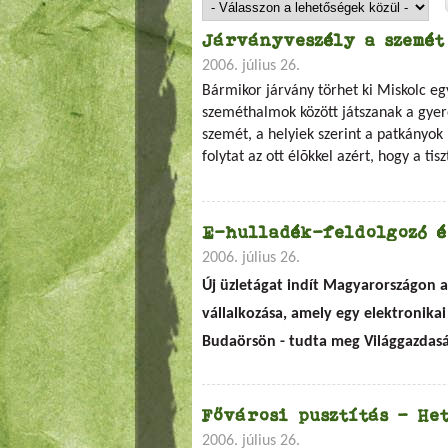
Járványveszély a szemét
2006. július 26.
Bármikor járvány törhet ki Miskolc e
szeméthalmok között játszanak a gye
szemét, a helyiek szerint a patkányok
folytat az ott élõkkel azért, hogy a tis
E-hulladék-feldolgozó 
2006. július 26.
Új üzletágat indít Magyarországon 
vállalkozása, amely egy elektronika
Budaörsön - tudta meg Világgazdasá
Fővárosi pusztítás - He
2006. július 26.