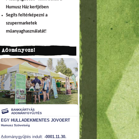
Humusz Ház kertjében
Segíts feltérképezni a
szupermarketek
műanyaghasználatát!
Adományozz!