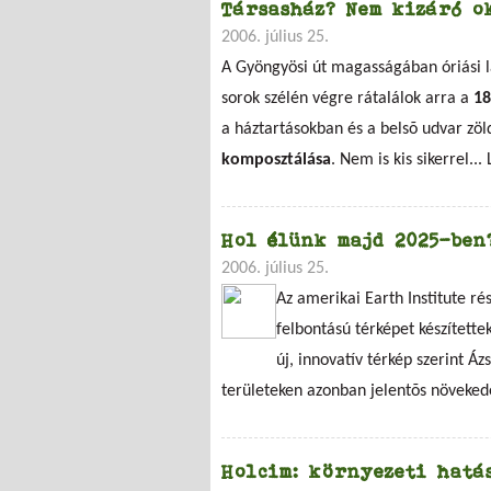
Társasház? Nem kizáró ok
2006. július 25.
A Gyöngyösi út magasságában óriási la
sorok szélén végre rátalálok arra a
18
a háztartásokban és a belsõ udvar zöld
komposztálása
. Nem is kis sikerrel...
Hol élünk majd 2025-ben
2006. július 25.
Az amerikai Earth Institute r
felbontású térképet készített
új, innovatív térkép szerint Á
területeken azonban jelentõs növekedé
Holcim: környezeti hatá