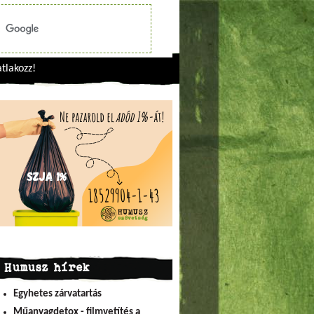
tlakozz!
Humusz hírek
Egyhetes zárvatartás
Műanyagdetox - filmvetítés a