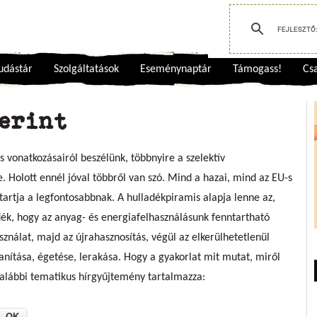
udástár
Szolgáltatások
Eseménynaptár
Támogass!
Csa
zerint
vonatkozásairól beszélünk, többnyire a szelektív
. Holott ennél jóval többről van szó. Mind a hazai, mind az EU-s
 tartja a legfontosabbnak. A hulladékpiramis alapja lenne az,
dék, hogy az anyag- és energiafelhasználásunk fenntartható
sználat, majd az újrahasznosítás, végül az elkerülhetetlenül
anítása, égetése, lerakása. Hogy a gyakorlat mit mutat, miről
z alábbi tematikus hírgyűjtemény tartalmazza: