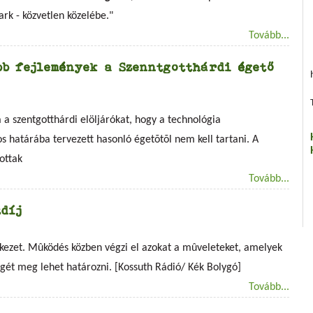
rk - közvetlen közelébe."
Tovább...
bb fejlemények a Szenntgotthárdi égető
 a szentgotthárdi elöljárókat, hogy a technológia
s határába tervezett hasonló égetõtõl nem kell tartani. A
ottak
Tovább...
tdíj
rkezet. Mûködés közben végzi el azokat a mûveleteket, amelyek
gét meg lehet határozni. [Kossuth Rádió/ Kék Bolygó]
Tovább...