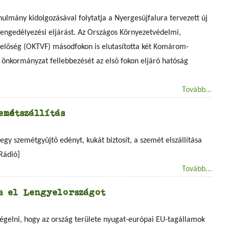
nulmány kidolgozásával folytatja a Nyergesújfalura tervezett új
 engedélyezési eljárást. Az Országos Környezetvédelmi,
elõség (OKTVF) másodfokon is elutasította két Komárom-
 önkormányzat fellebbezését az elsõ fokon eljáró hatóság
Tovább...
emétszállítás
y szemétgyûjtõ edényt, kukát biztosít, a szemét elszállítása
Rádió]
Tovább...
a el Lengyelországot
gelni, hogy az ország területe nyugat-európai EU-tagállamok