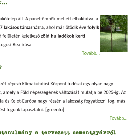
...
kótelep áll. A paneltömbök mellett elbaktatva, a
7 lakásos társasházra
, ahol már ötödik éve
folyik
 felületén keletkezõ
zöld hulladékok kerti
 Lugosi Bea írása.
Tovább...
?
észét képezõ Klímakutatási Központ tudósai egy olyan nagy
ek, amely a Föld népességének változását mutatja be 2025-ig. Az
zsia és Kelet-Európa nagy részén a lakosság fogyatkozni fog, más
st fogunk tapasztalni. [greenfo]
Tovább...
stanulmány a tervezett cementgyárról