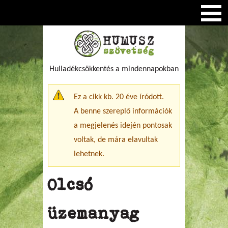
Hulladékcsökkentés a mindennapokban
Figyelmeztető üzenet
Ez a cikk kb. 20 éve íródott.
A benne szereplő információk
a megjelenés idején pontosak
voltak, de mára elavultak
lehetnek.
Olcsó
üzemanyag