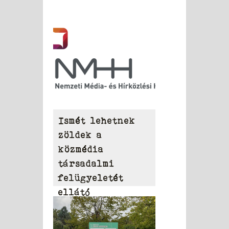
Ismét lehetnek
zöldek a
közmédia
társadalmi
felügyeletét
ellátó
Közszolgálati
Tanácsban