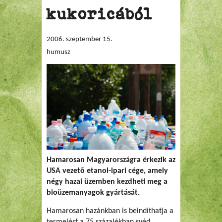
kukoricából
2006. szeptember 15.
humusz
Hamarosan Magyarországra érkezik az
USA vezetõ etanol-ipari cége, amely
négy hazai üzemben kezdheti meg a
bioüzemanyagok gyártását.
Hamarosan hazánkban is beindíthatja a
termelést a 75 százalékban svéd