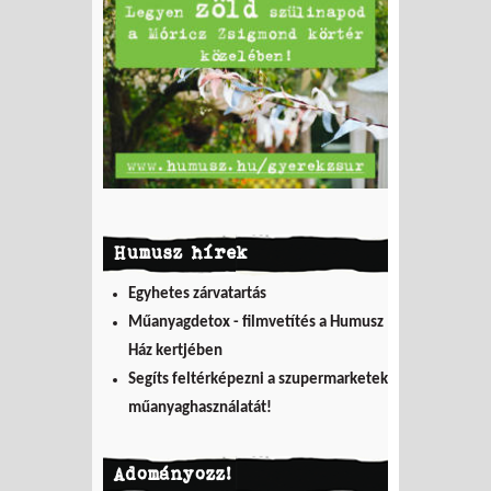
Humusz hírek
Egyhetes zárvatartás
Műanyagdetox - filmvetítés a Humusz
Ház kertjében
Segíts feltérképezni a szupermarketek
műanyaghasználatát!
Adományozz!