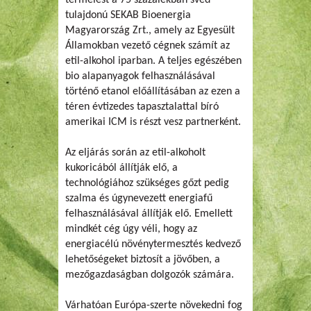
tulajdonú SEKAB Bioenergia
Magyarország Zrt., amely az Egyesült
Államokban vezető cégnek számít az
etil-alkohol iparban. A teljes egészében
bio alapanyagok felhasználásával
történő etanol előállításában az ezen a
téren évtizedes tapasztalattal bíró
amerikai ICM is részt vesz partnerként.
Az eljárás során az etil-alkoholt
kukoricából állítják elő, a
technológiához szükséges gőzt pedig
szalma és úgynevezett energiafű
felhasználásával állítják elő. Emellett
mindkét cég úgy véli, hogy az
energiacélú növénytermesztés kedvező
lehetőségeket biztosít a jövőben, a
mezőgazdaságban dolgozók számára.
Várhatóan Európa-szerte növekedni fog