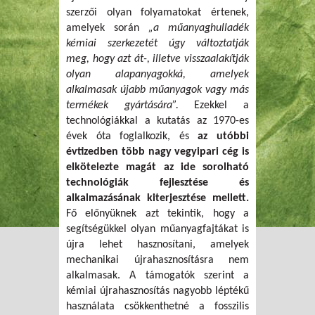
szerzői olyan folyamatokat értenek,
amelyek során
„a műanyaghulladék
kémiai szerkezetét úgy változtatják
meg, hogy azt át-, illetve visszaalakítják
olyan alapanyagokká, amelyek
alkalmasak újabb műanyagok vagy más
termékek gyártására”.
Ezekkel a
technológiákkal a kutatás az 1970-es
évek óta foglalkozik, és
az utóbbi
évtizedben több nagy vegyipari cég is
elkötelezte magát az ide sorolható
technológiák fejlesztése és
alkalmazásának kiterjesztése mellett.
Fő előnyüknek azt tekintik, hogy a
segítségükkel olyan műanyagfajtákat is
újra lehet hasznosítani, amelyek
mechanikai újrahasznosításra nem
alkalmasak. A támogatók szerint a
kémiai újrahasznosítás nagyobb léptékű
használata csökkenthetné a fosszilis