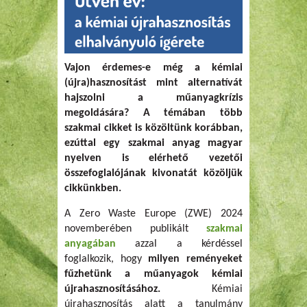
Vajon érdemes-e még a kémiai
(újra)hasznosítást mint alternatívát
hajszolni a műanyagkrízis
megoldására? A témában több
szakmai cikket is közöltünk korábban,
ezúttal egy szakmai anyag magyar
nyelven is elérhető vezetői
összefoglalójának kivonatát közöljük
cikkünkben.
A Zero Waste Europe (ZWE) 2024
novemberében publikált
szakmai
anyagában
azzal a kérdéssel
foglalkozik, hogy
milyen reményeket
fűzhetünk a műanyagok kémiai
újrahasznosításához.
Kémiai
újrahasznosítás alatt a tanulmány