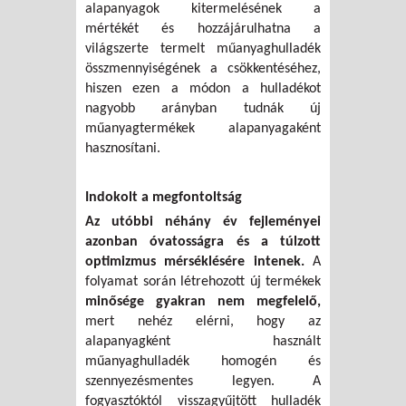
alapanyagok kitermelésének a
mértékét és hozzájárulhatna a
világszerte termelt műanyaghulladék
összmennyiségének a csökkentéséhez,
hiszen ezen a módon a hulladékot
nagyobb arányban tudnák új
műanyagtermékek alapanyagaként
hasznosítani.
Indokolt a megfontoltság
Az utóbbi néhány év fejleményei
azonban óvatosságra és a túlzott
optimizmus mérséklésére intenek.
A
folyamat során létrehozott új termékek
minősége gyakran nem megfelelő,
mert nehéz elérni, hogy az
alapanyagként használt
műanyaghulladék homogén és
szennyezésmentes legyen. A
fogyasztóktól visszagyűjtött hulladék