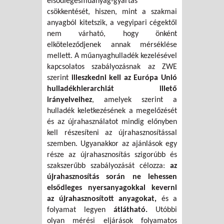
elsődlegesműanyag-gyártás
csökkentését, hiszen, mint a szakmai
anyagból kitetszik, a vegyipari cégektől
nem várható, hogy önként
elköteleződjenek annak mérséklése
mellett. A műanyaghulladék kezelésével
kapcsolatos szabályozásnak az ZWE
szerint
illeszkedni kell az Európa Unió
hulladékhierarchiát illető
irányelveihez
, amelyek szerint a
hulladék keletkezésének a megelőzését
és az újrahasználatot mindig előnyben
kell részesíteni az újrahasznosítással
szemben. Ugyanakkor az ajánlások egy
része az újrahasznosítás szigorúbb és
szakszerűbb szabályozását célozza:
az
újrahasznosítás során ne lehessen
elsődleges nyersanyagokkal keverni
az újrahasznosított anyagokat,
és a
folyamat legyen
átlátható.
Utóbbi
olyan mérési eljárások folyamatos