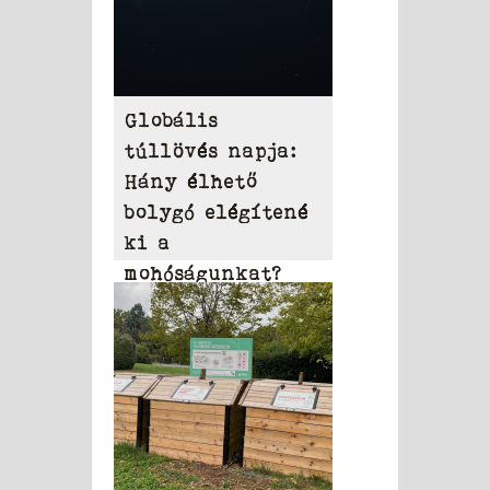
Globális
túllövés napja:
Hány élhető
bolygó elégítené
ki a
mohóságunkat?