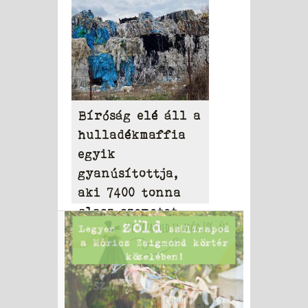
Bíróság elé áll a
hulladékmaffia
egyik
gyanúsítottja,
aki 7400 tonna
olasz szemetet
hordott Tamásiba