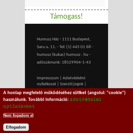
Támogass!
Humusz Ház - 1111 Budapest,
Saru u. 11. - Tel: (1) 445 01 68 -
humusz (kukac) humusz . hu -
adószámunk: 18529904-1-43
Impresszum
|
Adatvédelmi
nyilatkozat
|
Szerzői jogok
|
Médiaajánlat
|
RSS
|
HU
|
EN
|
A honlap megfelelő működéséhez sütiket (angolul: "cookie")
belépés
Adatvédelmi
használunk. További információ:
We work with
MXGuarddog
to
nyilatkozat
prevent spam.
Nem fogadom el
Elfogadom