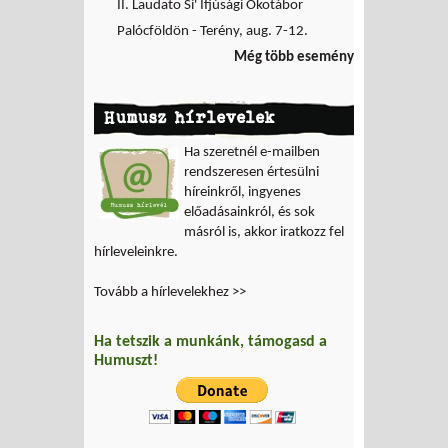
II. Laudato Si' Ifjúsági Ökotábor
Palócföldön - Terény, aug. 7-12.
Még több esemény
Humusz hírlevelek
Ha szeretnél e-mailben
rendszeresen értesülni
híreinkről, ingyenes
előadásainkról, és sok
másról is, akkor iratkozz fel
hírleveleinkre.
Tovább a hírlevelekhez >>
Ha tetszik a munkánk, támogasd a
Humuszt!