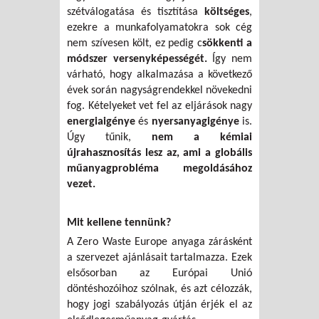
szétválogatása és tisztítása
költséges
,
ezekre a munkafolyamatokra sok cég
nem szívesen költ, ez pedig c
sökkenti a
módszer versenyképességét.
Így nem
várható, hogy alkalmazása a következő
évek során nagyságrendekkel növekedni
fog. Kételyeket vet fel az eljárások nagy
energiaigénye
és
nyersanyagigénye
is.
Úgy tűnik,
nem a kémiai
újrahasznosítás lesz az, ami a globális
műanyagprobléma megoldásához
vezet.
Mit kellene tennünk?
A Zero Waste Europe anyaga zárásként
a szervezet ajánlásait tartalmazza. Ezek
elsősorban az Európai Unió
döntéshozóihoz szólnak, és azt célozzák,
hogy jogi szabályozás útján érjék el az