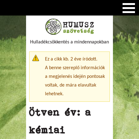
Hulladékcsökkentés a mindennapokban
Figyelmeztető üzenet
Ez a cikk kb. 2 éve íródott.
A benne szereplő információk
a megjelenés idején pontosak
voltak, de mára elavultak
lehetnek.
Ötven év: a
kémiai