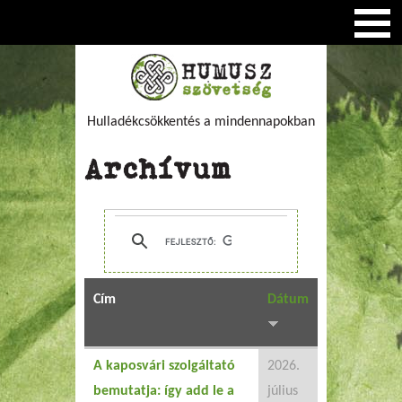
Hulladékcsökkentés a mindennapokban
Archívum
Cím
Dátum
A kaposvári szolgáltató
2026.
bemutatja: így add le a
július