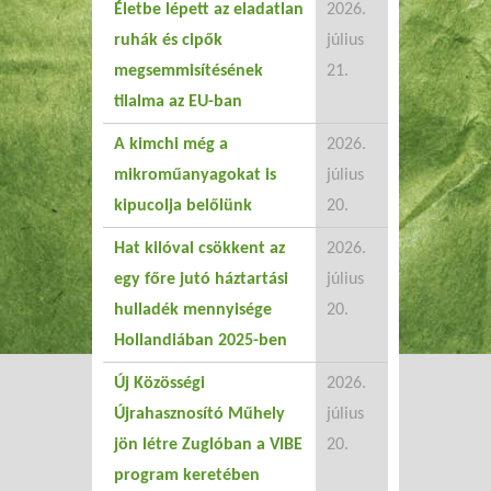
Életbe lépett az eladatlan
2026.
ruhák és cipők
július
megsemmisítésének
21.
tilalma az EU-ban
A kimchi még a
2026.
mikroműanyagokat is
július
kipucolja belőlünk
20.
Hat kilóval csökkent az
2026.
egy főre jutó háztartási
július
hulladék mennyisége
20.
Hollandiában 2025-ben
Új Közösségi
2026.
Újrahasznosító Műhely
július
jön létre Zuglóban a VIBE
20.
program keretében