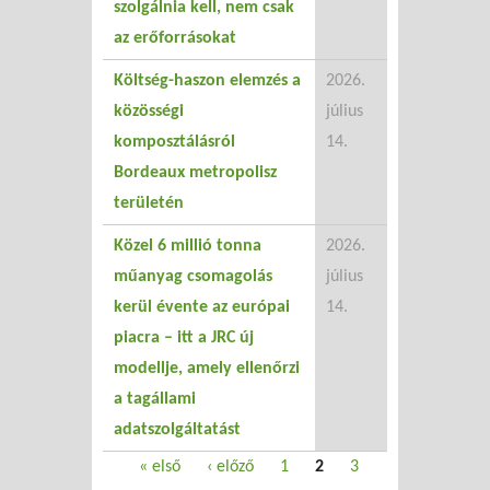
szolgálnia kell, nem csak
az erőforrásokat
Költség-haszon elemzés a
2026.
közösségi
július
komposztálásról
14.
Bordeaux metropolisz
területén
Közel 6 millió tonna
2026.
műanyag csomagolás
július
kerül évente az európai
14.
piacra – itt a JRC új
modellje, amely ellenőrzi
a tagállami
adatszolgáltatást
Oldalak
« első
‹ előző
1
2
3