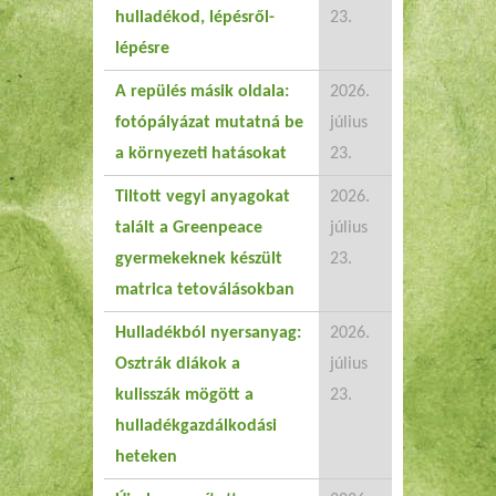
hulladékod, lépésről-
23.
lépésre
A repülés másik oldala:
2026.
fotópályázat mutatná be
július
a környezeti hatásokat
23.
Tiltott vegyi anyagokat
2026.
talált a Greenpeace
július
gyermekeknek készült
23.
matrica tetoválásokban
Hulladékból nyersanyag:
2026.
Osztrák diákok a
július
kulisszák mögött a
23.
hulladékgazdálkodási
heteken