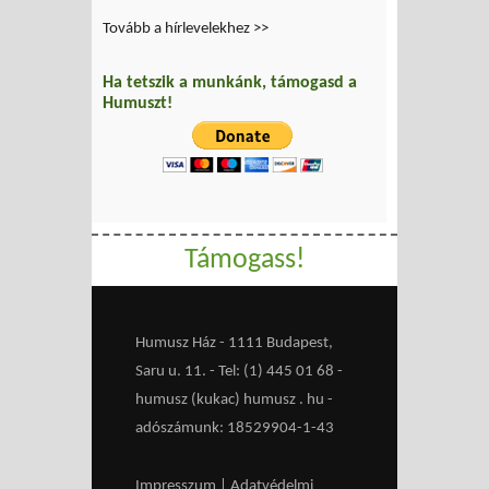
Tovább a hírlevelekhez >>
Ha tetszik a munkánk, támogasd a
Humuszt!
Támogass!
Humusz Ház - 1111 Budapest,
Saru u. 11. - Tel: (1) 445 01 68 -
humusz (kukac) humusz . hu -
adószámunk: 18529904-1-43
Impresszum
|
Adatvédelmi