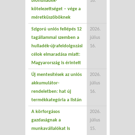
biohulladék-
16.
kötelezettséget – vége a
méretküszöböknek
Szigorú uniós fellépés 12
2026.
tagállammal szemben a
július
hulladék-újrafeldolgozási
16.
célok elmaradása miatt:
Magyarország is érintett
Új mentesítések az uniós
2026.
akkumulátor-
július
rendeletben: hat új
16.
termékkategória a listán
A körforgásos
2026.
gazdaságnak a
július
munkavállalókat is
15.