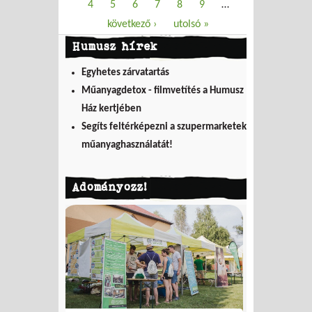
4
5
6
7
8
9
…
következő ›
utolsó »
Humusz hírek
Egyhetes zárvatartás
Műanyagdetox - filmvetítés a Humusz
Ház kertjében
Segíts feltérképezni a szupermarketek
műanyaghasználatát!
Adományozz!