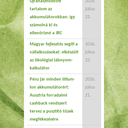
Újrahasznosított
2026.
tartalom az
július
akkumulátorokban: így
23.
számolná ki és
ellenőrizné a JRC
Magyar fejlesztés segíti a
2026.
vállalkozásokat: elkészült
július
az ökológiai lábnyom-
22.
kalkulátor
Pénz jár minden lítium-
2026.
ion akkumulátorért:
július
Ausztria forradalmi
21.
cashback rendszert
tervez a pusztító tüzek
megfékezésére