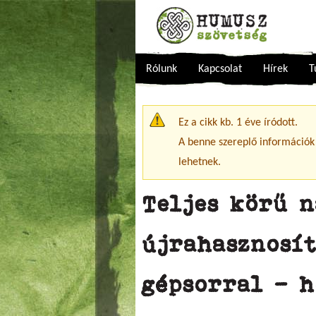
Rólunk
Kapcsolat
Hírek
T
Figyelmeztető üzenet
Ez a cikk kb. 1 éve íródott.
A benne szereplő információk
lehetnek.
Teljes körű 
újrahasznosí
gépsorral – 