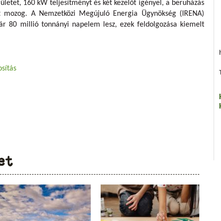
letet, 160 kW teljesítményt és két kezelőt igényel, a beruházás
tt mozog. A Nemzetközi Megújuló Energia Ügynökség (IRENA)
kár 80 millió tonnányi napelem lesz, ezek feldolgozása kiemelt
sítás
et