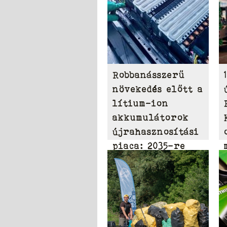
Robbanásszerű
növekedés előtt a
lítium-ion
akkumulátorok
újrahasznosítási
piaca: 2035-re
elérheti a 31,95
milliárd dollárt