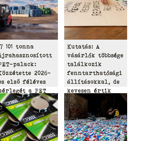
17 101 tonna
Kutatás: A
újrahasznosított
vásárlók többsége
PET-palack:
találkozik
Közzétette 2026-
fenntarthatósági
os első féléves
állításokkal, de
mérlegét a PET
kevesen értik
to PET
azokat