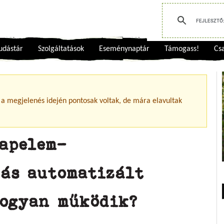
udástár
Szolgáltatások
Eseménynaptár
Támogass!
Csa
 a megjelenés idején pontosak voltak, de mára elavultak
napelem-
tás automatizált
hogyan működik?