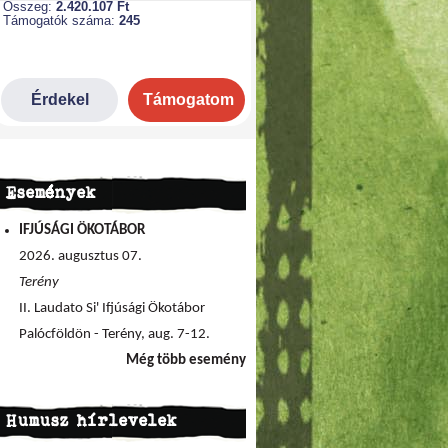
Események
IFJÚSÁGI ÖKOTÁBOR
2026. augusztus 07.
Terény
II. Laudato Si' Ifjúsági Ökotábor
Palócföldön - Terény, aug. 7-12.
Még több esemény
Humusz hírlevelek