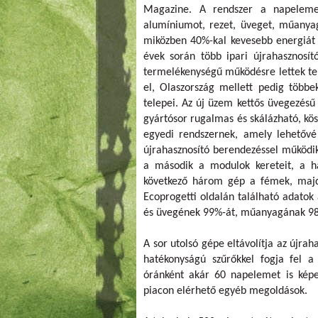
Magazine. A rendszer a napelemek
alumíniumot, rezet, üveget, műanyago
miközben 40%-kal kevesebb energiát 
évek során több ipari újrahasznosít
termelékenységű működésre lettek ter
el, Olaszország mellett pedig többe
telepei. Az új üzem kettős üvegezésű
gyártósor rugalmas és skálázható, k
egyedi rendszernek, amely lehetővé
újrahasznosító berendezéssel működik,
a második a modulok kereteit, a h
következő három gép a fémek, majd 
Ecoprogetti oldalán található adato
és üvegének 99%-át, műanyagának 98,5
A sor utolsó gépe eltávolítja az újrah
hatékonyságú szűrőkkel fogja fel a
óránként akár 60 napelemet is képes
piacon elérhető egyéb megoldások.