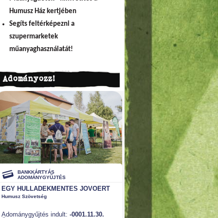
Humusz Ház kertjében
Segíts feltérképezni a
szupermarketek
műanyaghasználatát!
Adományozz!