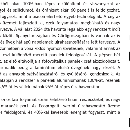
ből akár 100%-ban képes elkülöníteni és visszanyerni az
t és szilíciumot, és óránként akár 60 panelt is feldolgozhat,
fogyaszt, mint a piacon elérhető egyéb technológiák. A cég az
ó üzemet fejlesztett ki, ezek folyamatos, megbízható és nagy
vezve. A vállalat 2024 óta havonta legalább egy rendszert indít
k között Spanyolországban és Görögországban is vannak aktív
 és üveg hátlapú napelemek újrahasznosítására lett tervezve. A
öszönhetően a vonalkódos nyomon követésnek, valamint annak az
 teszi különböző méretű panelek feldolgozását. A gépsor hét
 az első eltávolítja a fotovoltaikus panelek csatlakozódobozait,
armadik pedig a laminátum elülső üvegének nagy részét. A
az anyagok szétválasztásáról és gyűjtéséről gondoskodik. Az
k alapján a rendszer a panelek alumíniumának 100%-át, rezének
%-át és szilíciumának 95%-át képes újrahasznosítani.
asznosítási folyamat során keletkező finom részecskéket, és nagy
 maradék port. Az Ecoprogetti szerint újrahasznosító üzeme
 feldolgozni, és 40%-kal kevesebb energiát fogyaszt, mint a