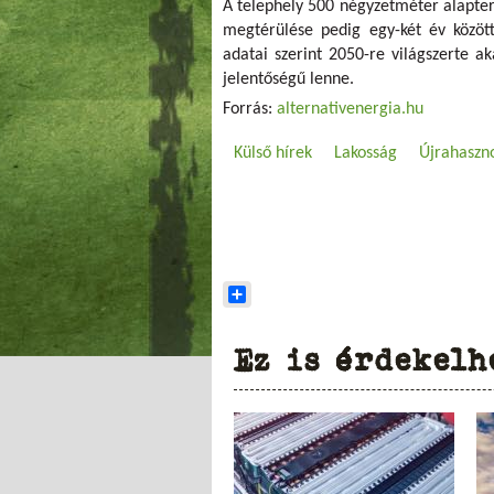
A telephely 500 négyzetméter alapterü
megtérülése pedig egy-két év közö
adatai szerint 2050-re világszerte a
jelentőségű lenne.
Forrás:
alternativenergia.hu
Külső hírek
Lakosság
Újrahaszno
Share
Ez is érdekelh