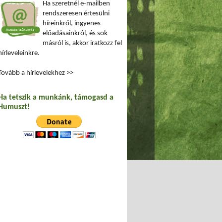
Ha szeretnél e-mailben
rendszeresen értesülni
híreinkről, ingyenes
előadásainkról, és sok
másról is, akkor iratkozz fel
hírleveleinkre.
Tovább a hírlevelekhez >>
Ha tetszik a munkánk, támogasd a
Humuszt!