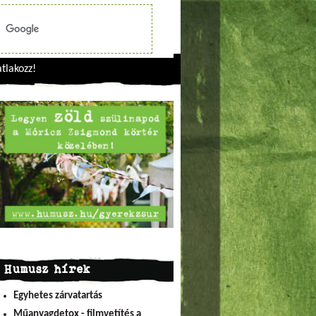
tlakozz!
Humusz hírek
Egyhetes zárvatartás
Műanyagdetox - filmvetítés a