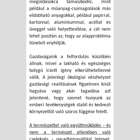
megoldásokra támaszkodni, mint
például a műanyag-csomagolások más
eldobható anyagokkal, például papírral,
kartonnal, alumíniummal, acéllal és
üveggel való helyettesítése, a cél nem
lehet pusztán az, hogy az alapprobléma
tüneteit enyhítjük.
Gazdaságaink a felfordulás küszöbén
állnak, mivel a lakható és egészséges
bolygó iránti igény elkerülhetetlenné
válik. A jelenlegi ökológiai vészhelyzet
gazdasági realitásának figyelmen kívül
hagyása vagy akár tagadása azt
jelentené, hogy szemet hunyunk az
emberi tevékenységek stabil és kedvező
környezettől való szoros függése felett.
A természettel való együttműködés – és
nem a természet ellenében való
cselekvés – paradigmaváltást igényel,