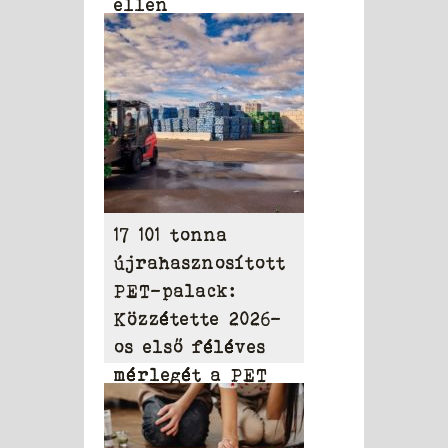
ellen
17 101 tonna
újrahasznosított
PET-palack:
Közzétette 2026-
os első féléves
mérlegét a PET
to PET