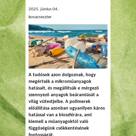
2025. június 04.
kovacseszter
A tudósok azon dolgoznak, hogy
megértsék a mikroműanyagok
hatásait, és megállítsák e mérgező
szennyező anyagok beáramlását a
világ víztestjeibe. A polimerek
előállítása azonban ugyanilyen káros
hatással van a bioszférára, ami
kiemeli a műanyagoktól való
függőségünk csökkentésének
fontosságát.