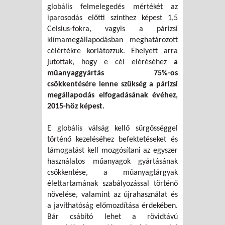
globális felmelegedés mértékét az
iparosodás előtti szinthez képest 1,5
Celsius-fokra, vagyis a párizsi
klímamegállapodásban meghatározott
célértékre korlátozzuk. Ehelyett arra
jutottak, hogy e cél eléréséhez
a
műanyaggyártás 75%-os
csökkentésére lenne szükség a párizsi
megállapodás elfogadásának évéhez,
2015-höz képest.
E globális válság kellő sürgősséggel
történő kezeléséhez befektetéseket és
támogatást kell mozgósítani az egyszer
használatos műanyagok gyártásának
csökkentése, a műanyagtárgyak
élettartamának szabályozással történő
növelése, valamint az újrahasználat és
a javíthatóság előmozdítása érdekében.
Bár csábító lehet a rövidtávú