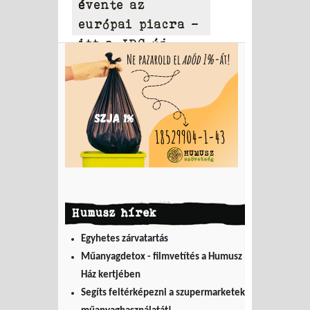
évente az
európai piacra –
itt a JRC új
modellje, amely
ellenőrzi a
tagállami
adatszolgáltatást
Humusz hírek
Egyhetes zárvatartás
Műanyagdetox - filmvetítés a Humusz
Ház kertjében
Segíts feltérképezni a szupermarketek