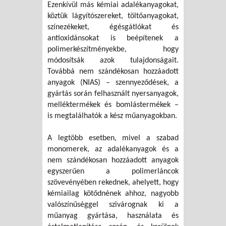
Ezenkívül más kémiai adalékanyagokat,
köztük lágyítószereket, töltőanyagokat,
színezékeket, égésgátlókat és
antioxidánsokat is beépítenek a
polimerkészítményekbe, hogy
módosítsák azok tulajdonságait.
Továbbá nem szándékosan hozzáadott
anyagok (NIAS) – szennyeződések, a
gyártás során felhasznált nyersanyagok,
melléktermékek és bomlástermékek –
is megtalálhatók a kész műanyagokban.
A legtöbb esetben, mivel a szabad
monomerek, az adalékanyagok és a
nem szándékosan hozzáadott anyagok
egyszerűen a polimerláncok
szövevényében rekednek, ahelyett, hogy
kémiailag kötődnének ahhoz, nagyobb
valószínűséggel szivárognak ki a
műanyag gyártása, használata és