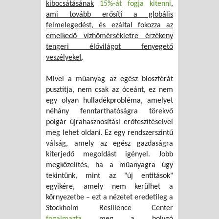
kibocsátásának
15%-át fogja kitenni
,
ami tovább erősíti a globális
felmelegedést, és ezáltal fokozza az
emelkedő vízhőmérsékletre érzékeny
tengeri élővilágot fenyegető
veszélyeket
.
Mivel a műanyag az egész bioszférát
pusztítja, nem csak az óceánt, ez nem
egy olyan hulladékprobléma, amelyet
néhány fenntarthatóságra törekvő
polgár újrahasznosítási erőfeszítéseivel
meg lehet oldani. Ez egy rendszerszintű
válság, amely az egész gazdaságra
kiterjedő megoldást igényel. Jobb
megközelítés, ha a műanyagra úgy
tekintünk, mint az "új entitások"
egyikére, amely nem kerülhet a
környezetbe – ezt a nézetet eredetileg a
Stockholm Resilience Center