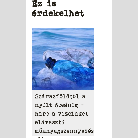
Ez is
érdekelhet
Szárazföldtől a
nyílt óceánig –
harc a vizeinket
elárasztó
műanyagszennyezés