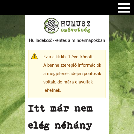
Hulladékcsökkentés a mindennapokban
Figyelmeztető üzenet
Ez a cikk kb. 1 éve íródott.
A benne szereplő információk
a megjelenés idején pontosak
voltak, de mára elavultak
lehetnek.
Itt már nem
elég néhány