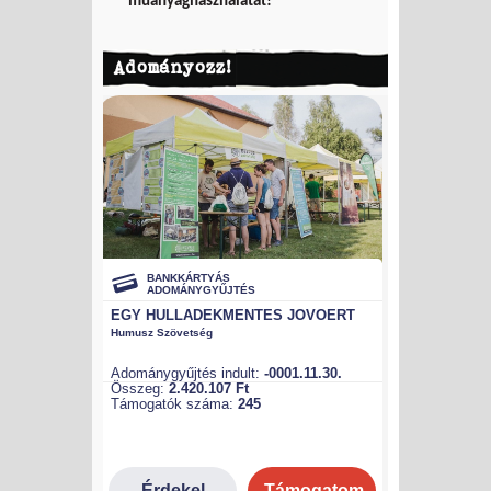
műanyaghasználatát!
Adományozz!