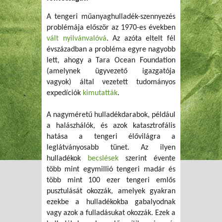
A tengeri műanyaghulladék-szennyezés
problémája először az 1970-es években
vált nyilvánvalóvá
. Az azóta eltelt fél
évszázadban a probléma egyre nagyobb
lett, ahogy a Tara Ocean Foundation
(amelynek ügyvezető igazgatója
vagyok) által vezetett tudományos
expedíciók
kimutatták
.
A nagyméretű hulladékdarabok, például
a halászhálók, és azok katasztrofális
hatása a tengeri élővilágra a
leglátványosabb tünet. Az ilyen
hulladékok
becslések
szerint évente
több mint egymillió tengeri madár és
több mint 100 ezer tengeri emlős
pusztulását okozzák, amelyek gyakran
ezekbe a hulladékokba gabalyodnak
vagy azok a fulladásukat okozzák. Ezek a