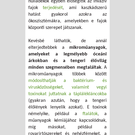
hulladékok egyben elősegítik az invazív
fajok
terjedését
, ami kaszkádszerű
hatást gyakorol azokra az
ökoszisztémákra, amelyekben e fajok
központi szerepet játszanak.
Kevésbé láthatók, de annál
elterjedtebbek a
mikroműanyagok,
amelyeket a legmélyebb óceáni
árkokban és a tengeri élővilág
minden szegmensében megtaláltak
. A
mikroműanyagok többek között
módosíthatják a baktérium- és
vírusközösségeket, valamint vegyi
toxinokat juttatnak a táplálékláncokba
(gyakran azután, hogy a tengeri
élőlények lenyelik azokat). E toxinok
némelyike, például a
ftalátok
, a
műanyagok kémiájához kapcsolódnak,
míg másokat, például a
rovarirtószereket és nehézfémeket, a