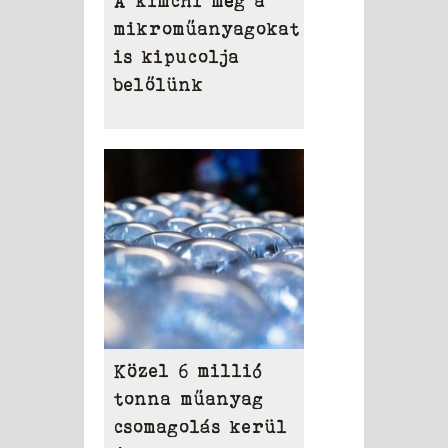
A kimchi még a
mikroműanyagokat
is kipucolja
belőlünk
Közel 6 millió
tonna műanyag
csomagolás kerül