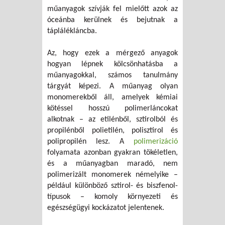
műanyagok szívják fel mielőtt azok az
óceánba kerülnek és bejutnak a
táplálékláncba.
Az, hogy ezek a mérgező anyagok
hogyan lépnek kölcsönhatásba a
műanyagokkal, számos tanulmány
tárgyát képezi. A műanyag olyan
monomerekből áll, amelyek kémiai
kötéssel hosszú polimerláncokat
alkotnak – az etilénből, sztirolból és
propilénből polietilén, polisztirol és
polipropilén lesz. A
polimerizáció
folyamata azonban gyakran tökéletlen,
és a műanyagban maradó, nem
polimerizált monomerek némelyike –
például különböző sztirol- és biszfenol-
típusok – komoly környezeti és
egészségügyi kockázatot jelentenek.