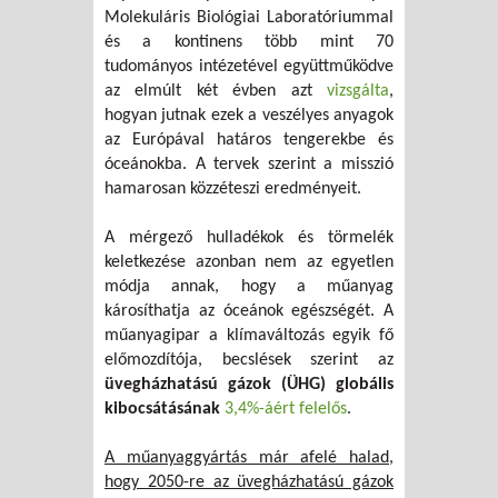
Molekuláris Biológiai Laboratóriummal
és a kontinens több mint 70
tudományos intézetével együttműködve
az elmúlt két évben azt
vizsgálta
,
hogyan jutnak ezek a veszélyes anyagok
az Európával határos tengerekbe és
óceánokba. A tervek szerint a misszió
hamarosan közzéteszi eredményeit.
A mérgező hulladékok és törmelék
keletkezése azonban nem az egyetlen
módja annak, hogy a műanyag
károsíthatja az óceánok egészségét. A
műanyagipar a klímaváltozás egyik fő
előmozdítója, becslések szerint az
üvegházhatású gázok (ÜHG) globális
kibocsátásának
3,4%-áért felelős
.
A műanyaggyártás már afelé halad,
hogy 2050-re az üvegházhatású gázok