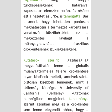
fogalmazta
meg a bolygó
tűrőképességének határaival
kapcsolatos elemzése során, és később
ezt a nézetet az ENSZ is
támogatta
. Bár
elismeri, hogy lehetetlen pontosan
meghatározni a természet károsítására
vonatkozó küszöbértéket, ez a
megközelítés rávilágít a
műanyaghasználat drasztikus
csökkentésének szükségességére.
Kutatások szerint
gazdaságilag
megvalósítható lenne a globális
műanyagtermelés felére csökkentése
olyan kiadások mellett, amelyek szinte
biztosan kisebbek lennének, mint a
tétlenség költsége. A University of
California (Berkeley) kutatóinak
nemrégiben megjelent
tanulmánya
szerint azonban még ez a csökkentés
sem lenne elegendő ahhoz, hogy a