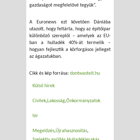
gazdaságot megfelelővé tegyük”.
A Euronews ezt követően Dániába
utazott, hogy feltárta, hogy az építőipar
különböző szereplői – amelyek az EU-
ban a hulladék 40%-át termelik –
hogyan fejlesztik a körforgásos jelleget
az ágazatukban.
Cikk és kép forrása:
dontwasteit.hu
Külső hírek
Civilek
Lakosság
Önkormányzatok
hír
Megelőzés
Újrahasznosítás
Szelektív gyűjtés
Hulladéklerakás