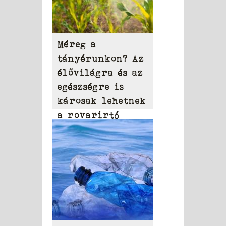
Méreg a
tányérunkon? Az
élővilágra és az
egészségre is
károsak lehetnek
a rovarirtó
szerek