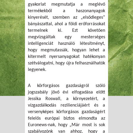
gyakorlat megmutatja a meglévő
termékekből a haszonanyagok
kinyerését, szemben az „elsődleges”
bányászattal, ahol a földi erőforrásokat
termelnek ki. Ezt követően
megvizsgáltak egy mesterséges
intelligenciát használó létesítményt,
hogy megmutassák, hogyan lehet a
kitermelt nyersanyagokat hatékonyan
szétválogatni, hogy újra felhasználhatók
legyenek.
A körforgásos gazdaságról szóló
jogszabály jövő évi elfogadása előtt
Jessika Roswall, a környezetért, a
vízgazdálkodás rezilienciájáért és a
versenyképes körforgásos gazdaságért
felelős európai biztos elmondta az
Euronews-nak, hogy „Már most is sok
szabályozónk van ahhoz, hogy a