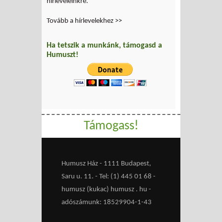
hírleveleinkre.
Tovább a hírlevelekhez >>
Ha tetszik a munkánk, támogasd a
Humuszt!
Támogass!
Humusz Ház - 1111 Budapest,
Saru u. 11. - Tel: (1) 445 01 68 -
humusz (kukac) humusz . hu -
adószámunk: 18529904-1-43