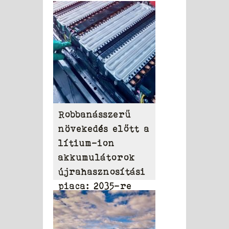
Robbanásszerű
növekedés előtt a
lítium-ion
akkumulátorok
újrahasznosítási
piaca: 2035-re
elérheti a 31,95
milliárd dollárt