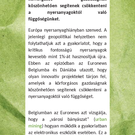
köszönhetően segítenek csökkenteni
a nyersanyagoktól való
függőségünket.
Európa nyersanyaghiányban szenved. A
jelenlegi geopolitikai helyzetben nem
folytathatjuk azt a gyakorlatot, hogy a
kritikus fontosságú nyersanyagok
kevesebb mint 1%-át hasznosítjuk újra.
Ebben az epizódban az Euronews
Belgiumba és Dániába utazott, hogy
olyan innovatív projekteket tárjon fel,
amelyek a körforgásos gazdaságnak
köszönhetően segítenek csökkenteni a
nyersanyagoktól való függőséget.
Belgiumban az Euronews azt vizsgálja,
hogy a „városi bányászat” (
urban
mining
) hogyan működik a gyakorlatban
az elektronikus eszközök esetében. Ez a