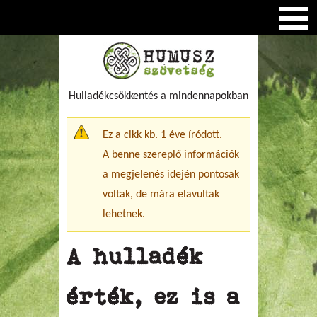
Hulladékcsökkentés a mindennapokban
Figyelmeztető üzenet
Ez a cikk kb. 1 éve íródott.
A benne szereplő információk
a megjelenés idején pontosak
voltak, de mára elavultak
lehetnek.
A hulladék
érték, ez is a