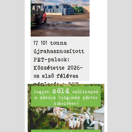
17 101 tonna
újrahasznosított
PET-palack:
Közzétette 2026-
os első féléves
mérlegét a PET
to PET