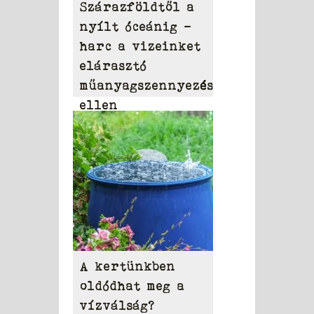
Szárazföldtől a
nyílt óceánig –
harc a vizeinket
elárasztó
műanyagszennyezés
ellen
A kertünkben
oldódhat meg a
vízválság?