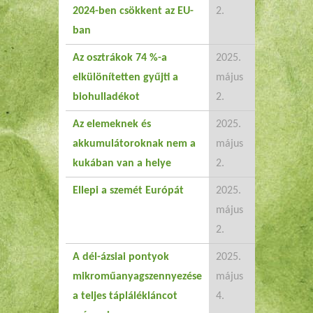
2024-ben csökkent az EU-
2.
ban
Az osztrákok 74 %-a
2025.
elkülönítetten gyűjti a
május
biohulladékot
2.
Az elemeknek és
2025.
akkumulátoroknak nem a
május
kukában van a helye
2.
Ellepi a szemét Európát
2025.
május
2.
A dél-ázsiai pontyok
2025.
mikroműanyagszennyezése
május
a teljes táplálékláncot
4.