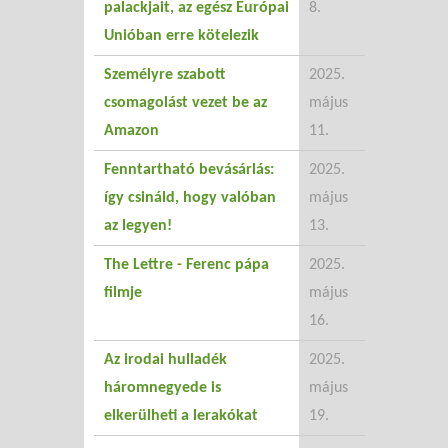
palackjait, az egész Európai
8.
Unióban erre kötelezik
Személyre szabott
2025.
csomagolást vezet be az
május
Amazon
11.
Fenntartható bevásárlás:
2025.
így csináld, hogy valóban
május
az legyen!
13.
The Lettre - Ferenc pápa
2025.
filmje
május
16.
Az irodai hulladék
2025.
háromnegyede is
május
elkerülheti a lerakókat
19.