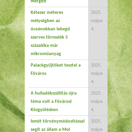
mérgezi
Kétezer méteres
2025.
mélységben az
május
óceánokban lebegő
4.
szerves törmelék 5
százaléka már
mikroműanyag
Palackgyűjtőket tesztel a
2025.
Főváros
május
4.
A hulladékszállítás újra
2025.
téma volt a Fővárosi
május
Közgyűlésben
4.
Ismét törvénymódosítással
2025.
segít az állam a Mol
május