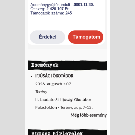
Események
IFJÚSÁGI ÖKOTÁBOR
2026. augusztus 07.
Terény
II. Laudato Si' Ifjúsági Ökotábor
Palócföldön - Terény, aug. 7-12.
Még több esemény
Humusz hírlevelek