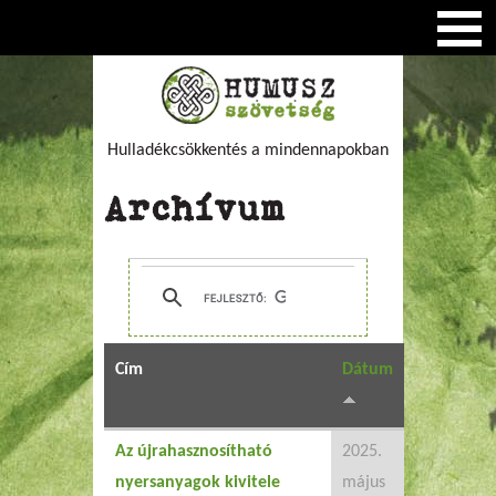
Hulladékcsökkentés a mindennapokban
Archívum
Cím
Dátum
Az újrahasznosítható
2025.
nyersanyagok kivitele
május