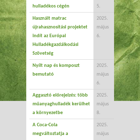
hulladékos cégén
5.
Használt matrac
2025.
újrahasznosítási projektet
május
indít az Európai
6.
Hulladékgazdálkodási
Szövetség
Nyílt nap és komposzt
2025.
bemutató
május
6.
Aggasztó előrejelzés: több
2025.
műanyaghulladék kerülhet
május
a környezetbe
8.
A Coca-Cola
2025.
megváltoztatja a
május