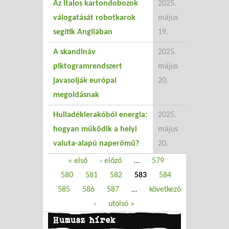
Az italos kartondobozok
2025.
válogatását robotkarok
május
segítik Angliában
19.
A skandináv
2025.
piktogramrendszert
május
javasolják európai
20.
megoldásnak
Hulladéklerakóból energia:
2025.
hogyan működik a helyi
május
valuta-alapú naperőmű?
20.
Oldalak
« első
‹ előző
…
579
580
581
582
583
584
585
586
587
…
következő
›
utolsó »
Humusz hírek