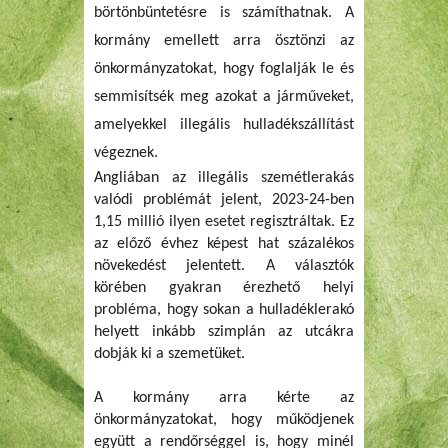
börtönbüntetésre is számíthatnak. A
kormány emellett arra ösztönzi az
önkormányzatokat, hogy foglalják le és
semmisítsék meg azokat a járműveket,
amelyekkel illegális hulladékszállítást
végeznek.
Angliában az illegális szemétlerakás
valódi problémát jelent, 2023-24-ben
1,15 millió ilyen esetet regisztráltak. Ez
az előző évhez képest hat százalékos
növekedést jelentett. A választók
körében gyakran érezhető helyi
probléma, hogy sokan a hulladéklerakó
helyett inkább szimplán az utcákra
dobják ki a szemetüket.
A kormány arra kérte az
önkormányzatokat, hogy működjenek
együtt a rendőrséggel is, hogy minél