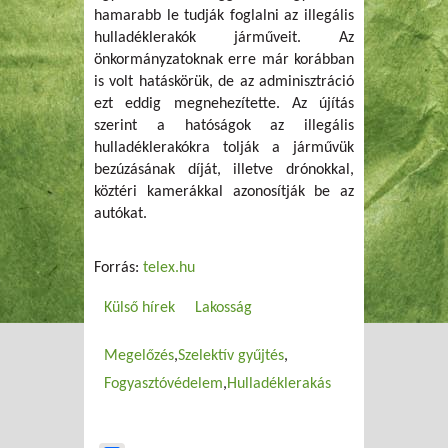
hamarabb le tudják foglalni az illegális
hulladéklerakók járműveit. Az
önkormányzatoknak erre már korábban
is volt hatáskörük, de az adminisztráció
ezt eddig megnehezítette. Az újítás
szerint a hatóságok az illegális
hulladéklerakókra tolják a járművük
bezúzásának díját, illetve drónokkal,
köztéri kamerákkal azonosítják be az
autókat.
Forrás:
telex.hu
Külső hírek
Lakosság
Megelőzés
Szelektív gyűjtés
Fogyasztóvédelem
Hulladéklerakás