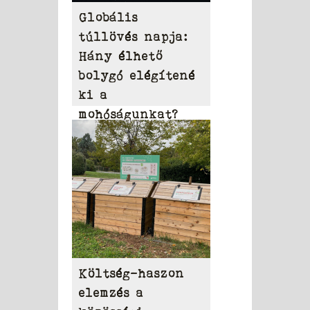
Globális
túllövés napja:
Hány élhető
bolygó elégítené
ki a
mohóságunkat?
Költség-haszon
elemzés a