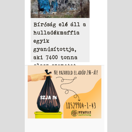
Bíróság elé áll a
hulladékmaffia
egyik
gyanúsítottja,
aki 7400 tonna
olasz szemetet
hordott Tamásiba