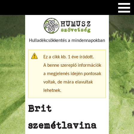
Hulladékcsökkentés a mindennapokban
Figyelmeztető üzenet
Ez a cikk kb. 1 éve íródott.
A benne szereplő információk
a megjelenés idején pontosak
voltak, de mára elavultak
lehetnek.
Brit
szemétlavina