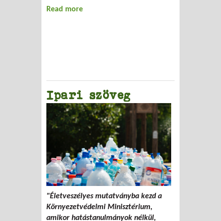
Read more
about Könyvajánló -- Naomi Klein: NO
LOGO
Ipari szöveg
"Életveszélyes mutatványba kezd a
Környezetvédelmi Minisztérium,
amikor hatástanulmányok nélkül,