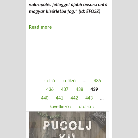
vakrepülés jelleggel újabb önsorsrontó
magyar kísérletbe fog." (id: ÉFOSZ)
Read more
about Ipari szöveg
Oldalak
« első
‹ előző
…
435
436
437
438
439
440
441
442
443
…
következő ›
utolsó »