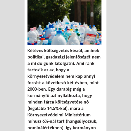
Kétéves költségvetés készül, aminek
politikai, gazdasági jelentõségét nem
a mi dolgunk latolgatni. Ami ránk
tartozik az az, hogy a
környezetvédelem nem kap annyi
forrást a következõ két évben, mint
2000-ben. Egy darabig még a
kormányfõ azt nyilatkozta, hogy
minden tárca költségvetése nõ
(legalább 14.5%-kal), mára a
Környezetvédelmi Minisztérium
mínusz 6%-nál tart (hangsúlyozzuk,
nominálértékben), így kormányon