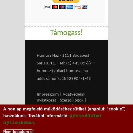
Támogass!
Humusz Ház - 1111 Budapest,
Saru u. 11. - Tel: (1) 445 01 68 -
humusz (kukac) humusz . hu -
adószámunk: 18529904-1-43
Impresszum
|
Adatvédelmi
nyilatkozat
|
Szerzői jogok
|
Médiaajánlat
|
RSS
|
HU
|
EN
|
A honlap megfelelő működéséhez sütiket (angolul: "cookie")
belépés
Adatvédelmi
használunk. További információ:
We work with
MXGuarddog
to
nyilatkozat
prevent spam.
Nem fogadom el