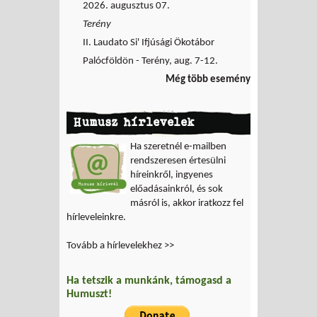
2026. augusztus 07.
Terény
II. Laudato Si' Ifjúsági Ökotábor
Palócföldön - Terény, aug. 7-12.
Még több esemény
Humusz hírlevelek
Ha szeretnél e-mailben
rendszeresen értesülni
híreinkről, ingyenes
előadásainkról, és sok
másról is, akkor iratkozz fel
hírleveleinkre.
Tovább a hírlevelekhez >>
Ha tetszik a munkánk, támogasd a
Humuszt!