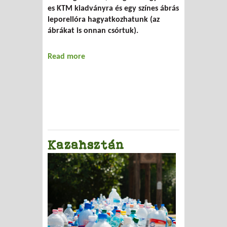
es KTM kiadványra és egy színes ábrás
leporellóra hagyatkozhatunk (az
ábrákat is onnan csórtuk).
Read more
about Veszélyes hulladékok - A
KukaBúvár melléklete
Kazahsztán