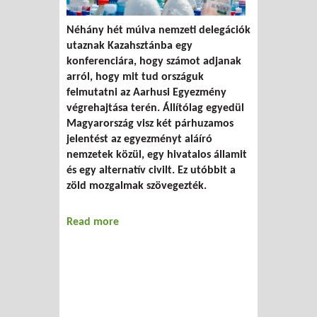
Néhány hét múlva nemzeti delegációk
utaznak Kazahsztánba egy
konferenciára, hogy számot adjanak
arról, hogy mit tud országuk
felmutatni az Aarhusi Egyezmény
végrehajtása terén. Állítólag egyedül
Magyarország visz két párhuzamos
jelentést az egyezményt aláíró
nemzetek közül, egy hivatalos államit
és egy alternatív civilt. Ez utóbbit a
zöld mozgalmak szövegezték.
Read more
about Kazahsztán