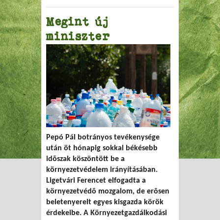
Megint új
miniszter
Pepó Pál botrányos tevékenysége
után öt hónapig sokkal békésebb
idõszak köszöntött be a
környezetvédelem irányításában.
Ligetvári Ferencet elfogadta a
környezetvédõ mozgalom, de erõsen
beletenyerelt egyes kisgazda körök
érdekeibe. A Környezetgazdálkodási