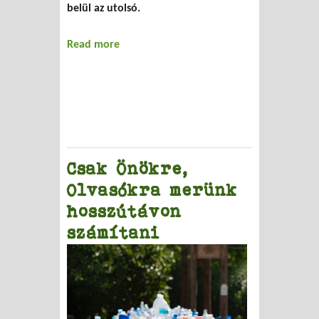
belül az utolsó.
Read more
about A nyeretlen kétéves
Csak Önökre,
Olvasókra merünk
hosszútávon
számítani