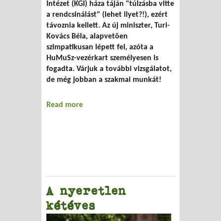
Intézet (KGI) háza táján "túlzásba vitte
a rendcsinálást" (lehet ilyet?!), ezért
távoznia kellett. Az új miniszter, Turi-
Kovács Béla, alapvetõen
szimpatikusan lépett fel, azóta a
HuMuSz-vezérkart személyesen is
fogadta. Várjuk a további vizsgálatot,
de még jobban a szakmai munkát!
Read more
about Megint új miniszter
A nyeretlen
kétéves