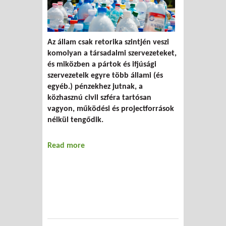
Az állam csak retorika szintjén veszi
komolyan a társadalmi szervezeteket,
és miközben a pártok és ifjúsági
szervezeteik egyre több állami (és
egyéb.) pénzekhez jutnak, a
közhasznú civil szféra tartósan
vagyon, működési és projectforrások
nélkül tengődik.
Read more
about Csak Önökre, Olvasókra merünk
hosszútávon számítani