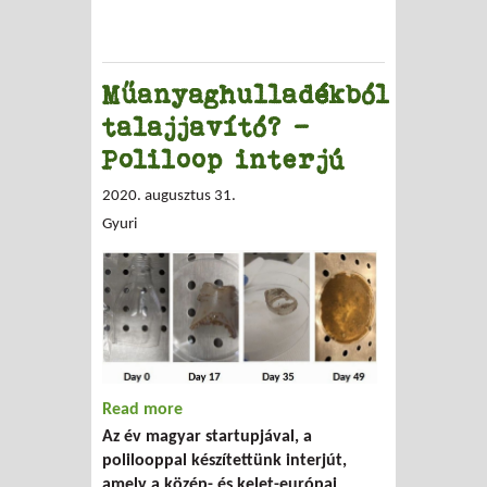
Műanyaghulladékból
talajjavító? –
Poliloop interjú
2020. augusztus 31.
Gyuri
Read more
about Műanyaghulladékból talajjavító?
Az év magyar startupjával, a
– Poliloop interjú
polilooppal készítettünk interjút,
amely a közép- és kelet-európai