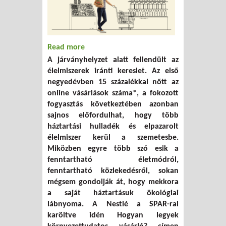
Read more
about Hogyan legyek környezettudatos
A járványhelyzet alatt fellendült az
vásárló?
élelmiszerek iránti kereslet. Az első
negyedévben 15 százalékkal nőtt az
online vásárlások száma*, a fokozott
fogyasztás következtében azonban
sajnos előfordulhat, hogy több
háztartási hulladék és elpazarolt
élelmiszer kerül a szemetesbe.
Miközben egyre több szó esik a
fenntartható életmódról,
fenntartható közlekedésről, sokan
mégsem gondolják át, hogy mekkora
a saját háztartásuk ökológiai
lábnyoma. A Nestlé a SPAR-ral
karöltve idén Hogyan legyek