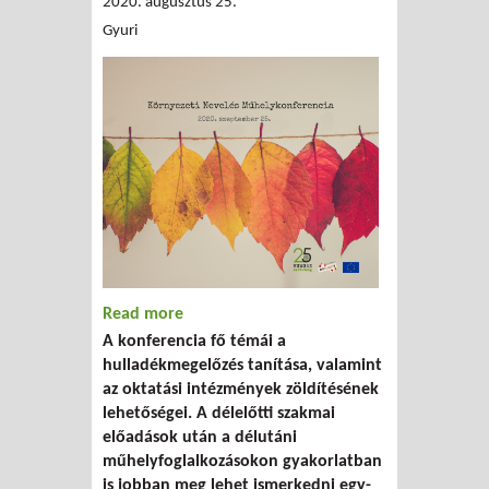
2020. augusztus 25.
Gyuri
Read more
about Környezeti Nevelés
A konferencia fő témái a
Műhelykonferencia - szeptember 25.
hulladékmegelőzés tanítása, valamint
az oktatási intézmények zöldítésének
lehetőségei. A délelőtti szakmai
előadások után a délutáni
műhelyfoglalkozásokon gyakorlatban
is jobban meg lehet ismerkedni egy-