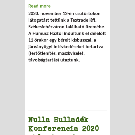
Read more
about Beszámoló a Textrade Kft.
2020. november 12-én csütörtökön
üzemlátogatásról
látogatást tettünk a Textrade Kft.
Székesfehérváron található üzemébe.
A Humusz Háztól indultunk el délelőtt
11 órakor egy bérelt kisbusszal, a
járványügyi intézkedéseket betartva
(fertőtlenítés, maszkviselet,
távolságtartás) utaztunk.
Nulla Hulladék
Konferencia 2020