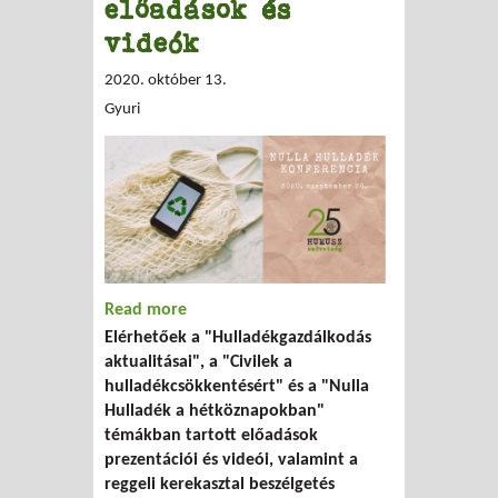
előadások és
videók
2020. október 13.
Gyuri
Read more
about Nulla Hulladék Konferencia 2020
Elérhetőek a "Hulladékgazdálkodás
előadások és videók
aktualitásai", a "Civilek a
hulladékcsökkentésért" és a "Nulla
Hulladék a hétköznapokban"
témákban tartott előadások
prezentációi és videói, valamint a
reggeli kerekasztal beszélgetés