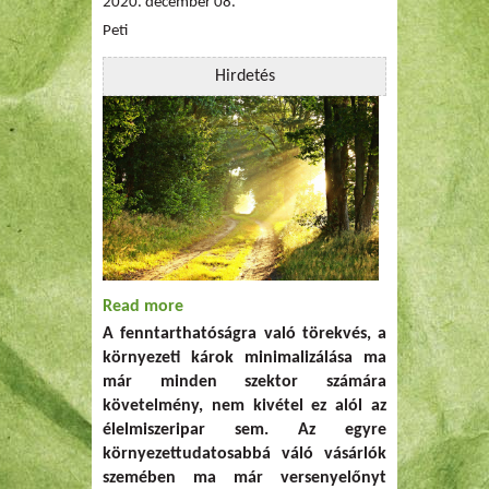
2020. december 08.
Peti
Hirdetés
Read more
about Fenntartható és zöld irány a Lidl-
A fenntarthatóságra való törekvés, a
nél!
környezeti károk minimalizálása ma
már minden szektor számára
követelmény, nem kivétel ez alól az
élelmiszeripar sem. Az egyre
környezettudatosabbá váló vásárlók
szemében ma már versenyelőnyt