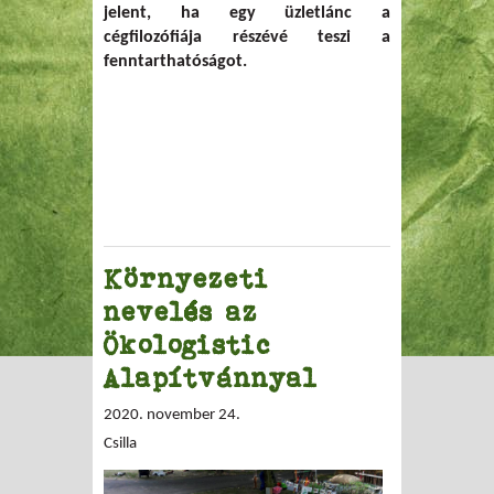
jelent, ha egy üzletlánc a
cégfilozófiája részévé teszi a
fenntarthatóságot.
Környezeti
nevelés az
Ökologistic
Alapítvánnyal
2020. november 24.
Csilla