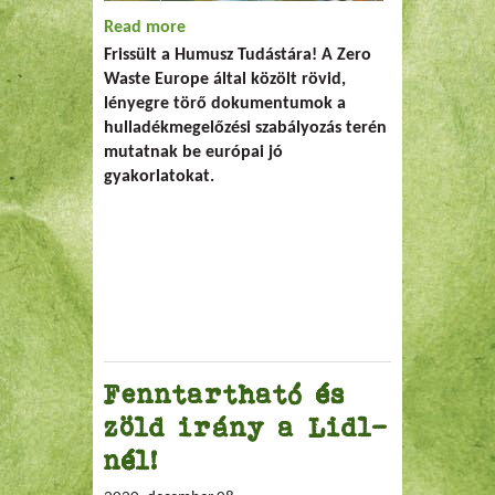
Read more
about Hulladékmegelőzési jó
Frissült a Humusz Tudástára! A Zero
gyakorlatok Európában
Waste Europe által közölt rövid,
lényegre törő dokumentumok a
hulladékmegelőzési szabályozás terén
mutatnak be európai jó
gyakorlatokat.
Fenntartható és
zöld irány a Lidl-
nél!