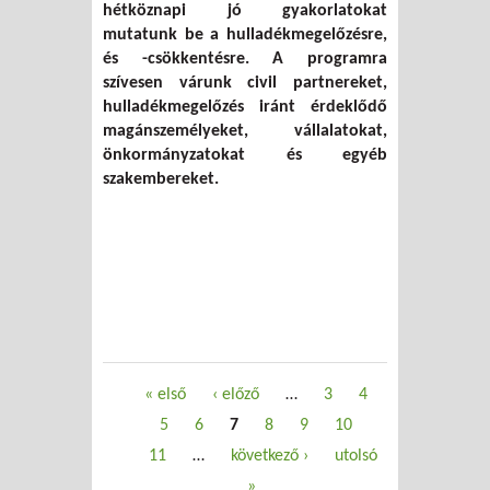
hétköznapi jó gyakorlatokat
mutatunk be a hulladékmegelőzésre,
és -csökkentésre. A programra
szívesen várunk civil partnereket,
hulladékmegelőzés iránt érdeklődő
magánszemélyeket, vállalatokat,
önkormányzatokat és egyéb
szakembereket.
Oldalak
« első
‹ előző
…
3
4
5
6
7
8
9
10
11
…
következő ›
utolsó
»