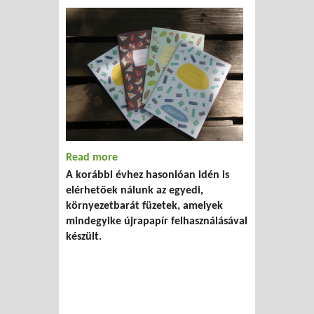
Read more
about Környezetbarát iskolakezdés a
A korábbi évhez hasonlóan idén is
Humusz újrapapír füzetekkel
elérhetőek nálunk az egyedi,
környezetbarát füzetek, amelyek
mindegyike újrapapír felhasználásával
készült.