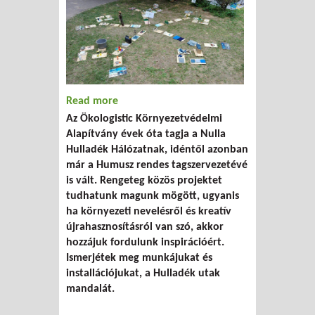
Read more
about Környezeti nevelés az Ökologistic
Az Ökologistic Környezetvédelmi
Alapítvánnyal
Alapítvány évek óta tagja a Nulla
Hulladék Hálózatnak, idéntől azonban
már a Humusz rendes tagszervezetévé
is vált. Rengeteg közös projektet
tudhatunk magunk mögött, ugyanis
ha környezeti nevelésről és kreatív
újrahasznosításról van szó, akkor
hozzájuk fordulunk inspirációért.
Ismerjétek meg munkájukat és
installációjukat, a Hulladék utak
mandalát.