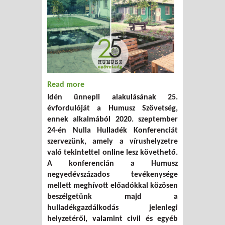
Read more
about Nulla Hulladék Konferencia 2020.
Idén ünnepli alakulásának 25.
szeptember 24.
évfordulóját a Humusz Szövetség,
ennek alkalmából 2020. szeptember
24-én Nulla Hulladék Konferenciát
szervezünk, amely a vírushelyzetre
való tekintettel online lesz követhető.
A konferencián a Humusz
negyedévszázados tevékenysége
mellett meghívott előadókkal közösen
beszélgetünk majd a
hulladékgazdálkodás jelenlegi
helyzetéről, valamint civil és egyéb