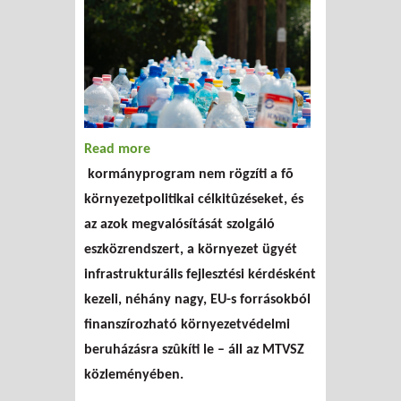
Read more
about Zöld kritika a kormányprogramról
kormányprogram nem rögzíti a fõ
környezetpolitikai célkitûzéseket, és
az azok megvalósítását szolgáló
eszközrendszert, a környezet ügyét
infrastrukturális fejlesztési kérdésként
kezeli, néhány nagy, EU-s forrásokból
finanszírozható környezetvédelmi
beruházásra szûkíti le – áll az MTVSZ
közleményében.