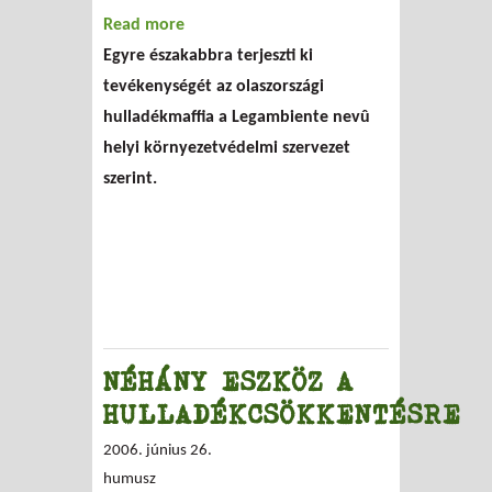
Read more
about Terjeszkedik az olasz
Egyre északabbra terjeszti ki
hulladékmaffia
tevékenységét az olaszországi
hulladékmaffia a Legambiente nevû
helyi környezetvédelmi szervezet
szerint.
NÉHÁNY ESZKÖZ A
HULLADÉKCSÖKKENTÉSRE
2006. június 26.
humusz