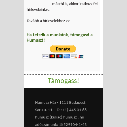
másról is, akkor iratkozz fel
hírleveleinkre.
Tovább a hírlevelekhez >>
Ha tetszik a munkánk, támogasd a
Humuszt!
Támogass!
Humusz Ház - 1111 Budapest,
Saru u. 11. - Tel: (1) 445 01 68 -
humusz (kukac) humusz . hu -
adószámunk: 18529904-1-43