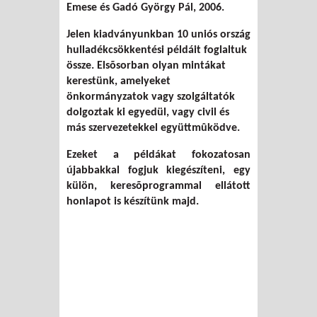
Emese és Gadó György Pál, 2006.
Jelen kiadványunkban 10 uniós ország
hulladékcsökkentési példáit foglaltuk
össze. Elsõsorban olyan mintákat
kerestünk, amelyeket
önkormányzatok vagy szolgáltatók
dolgoztak ki egyedül, vagy civil és
más szervezetekkel együttmûködve.
Ezeket a példákat fokozatosan
újabbakkal fogjuk kiegészíteni, egy
külön, keresõprogrammal ellátott
honlapot is készítünk majd.