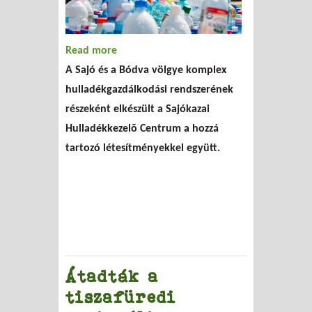
Read more
about Újabb hulladékkezelő központ áll
A Sajó és a Bódva völgye komplex
munkába
hulladékgazdálkodási rendszerének
részeként elkészült a Sajókazai
Hulladékkezelõ Centrum a hozzá
tartozó létesítményekkel együtt.
Átadták a
tiszafüredi