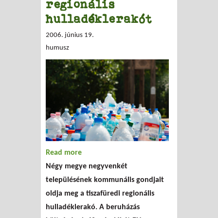
regionális
hulladéklerakót
2006. június 19.
humusz
Read more
about Átadták a tiszafüredi regionális
Négy megye negyvenkét
hulladéklerakót
településének kommunális gondjait
oldja meg a tiszafüredi regionális
hulladéklerakó. A beruházás