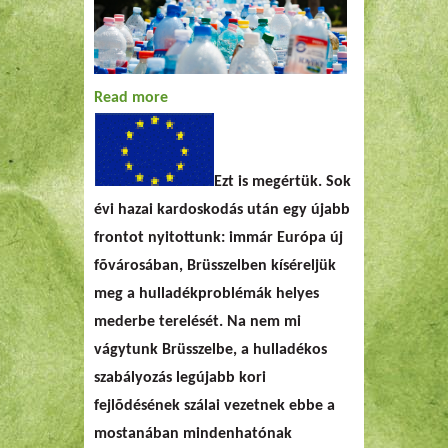
Read more
about Brüsszeli útvesztők
Ezt is megértük. Sok
évi hazai kardoskodás után egy újabb
frontot nyitottunk: immár Európa új
fõvárosában, Brüsszelben kíséreljük
meg a hulladékproblémák helyes
mederbe terelését. Na nem mi
vágytunk Brüsszelbe, a hulladékos
szabályozás legújabb kori
fejlõdésének szálai vezetnek ebbe a
mostanában mindenhatónak