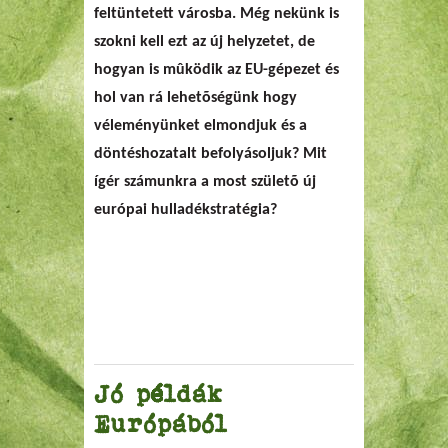
feltüntetett városba. Még nekünk is
szokni kell ezt az új helyzetet, de
hogyan is mûködik az EU-gépezet és
hol van rá lehetõségünk hogy
véleményünket elmondjuk és a
döntéshozatalt befolyásoljuk? Mit
ígér számunkra a most születõ új
európai hulladékstratégia?
Jó példák
Európából