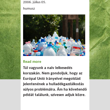
2006. július 05.
humusz
Read more
about Jó példák Európából
Túl vagyunk a naiv lelkesedés
korszakán. Nem gondoljuk, hogy az
Európai Unió irányelvei megoldást
jelentenének a hulladékgazdálkodás
súlyos problémáira. Ám ha követendõ
példát találunk, szívesen adjuk közre.