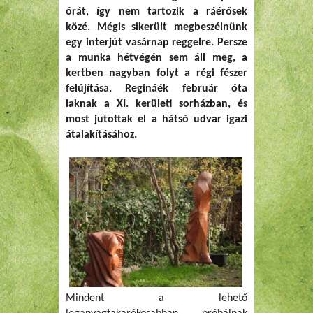
órát, így nem tartozik a ráérősek
közé. Mégis sikerült megbeszélnünk
egy interjút vasárnap reggelre. Persze
a munka hétvégén sem áll meg, a
kertben nagyban folyt a régi fészer
felújítása. Regináék február óta
laknak a XI. kerületi sorházban, és
most jutottak el a hátsó udvar igazi
átalakításához.
Mindent a lehető