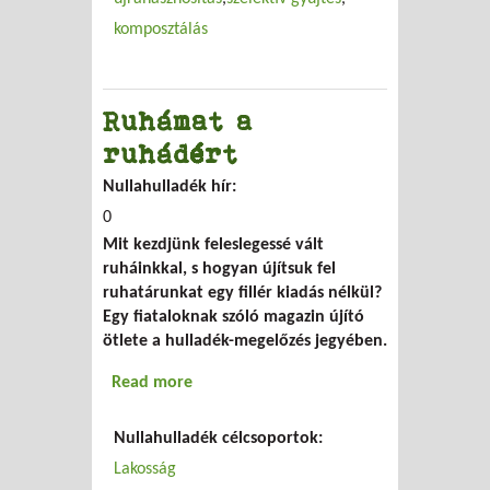
komposztálás
Ruhámat a
ruhádért
Nullahulladék hír:
0
Mit kezdjünk feleslegessé vált
ruháinkkal, s hogyan újítsuk fel
ruhatárunkat egy fillér kiadás nélkül?
Egy fiataloknak szóló magazin újító
ötlete a hulladék-megelőzés jegyében.
Read more
about Ruhámat a ruhádért
Nullahulladék célcsoportok:
Lakosság