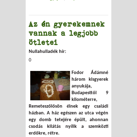
Az én gyerekemnek
vannak a legjobb
ötletei
Nullahulladék hír:
0
Fodor Ádámné
három kisgyerek
anyukája,
Budapesttől 9
kilométerre,
Remeteszőlősön élnek egy családi
házban. A ház egészen az utca végén
egy domb tetejére épült, ahonnan
csodás kilátás nyílik a szemközti
erdőkre, rétre.