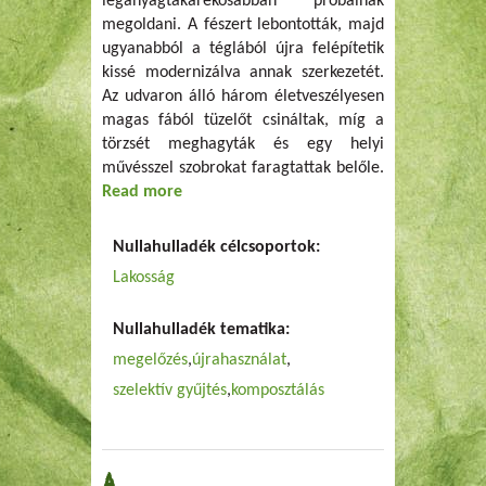
leganyagtakarékosabban próbálnak
megoldani. A fészert lebontották, majd
ugyanabból a téglából újra felépítetik
kissé modernizálva annak szerkezetét.
Az udvaron álló három életveszélyesen
magas fából tüzelőt csináltak, míg a
törzsét meghagyták és egy helyi
művésszel szobrokat faragtattak belőle.
Read more
about Többet ésszel, mint idővel!
Nullahulladék célcsoportok:
Lakosság
Nullahulladék tematika:
megelőzés
újrahasználat
szelektív gyűjtés
komposztálás
A