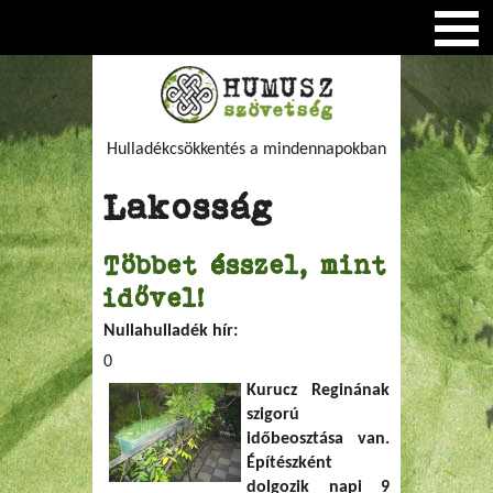
Hulladékcsökkentés a mindennapokban
Lakosság
Többet ésszel, mint
idővel!
Nullahulladék hír:
0
Kurucz Reginának
szigorú
időbeosztása van.
Építészként
dolgozik napi 9