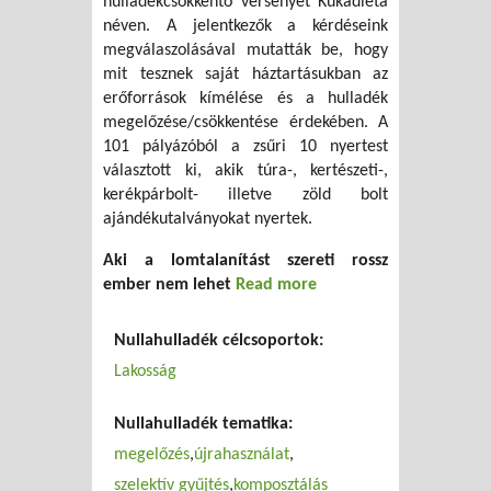
hulladékcsökkentő versenyét Kukadiéta
néven. A jelentkezők a kérdéseink
megválaszolásával mutatták be, hogy
mit tesznek saját háztartásukban az
erőforrások kímélése és a hulladék
megelőzése/csökkentése érdekében. A
101 pályázóból a zsűri 10 nyertest
választott ki, akik túra-, kertészeti-,
kerékpárbolt- illetve zöld bolt
ajándékutalványokat nyertek.
Aki a lomtalanítást szereti rossz
ember nem lehet
Read more
about A
környezetvédelem,
mint a tehetősek
Nullahulladék célcsoportok:
hobbija?
Lakosság
Nullahulladék tematika:
megelőzés
újrahasználat
szelektív gyűjtés
komposztálás