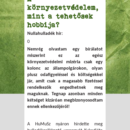
környezetvédelem,
mint a tehetősek
hobbija?
Nullahulladék hír:
0
Nemrég olvastam egy bírálatot
miszerint ez az egész
környezetvédelmi mizéria csak egy
kolonc az állampolgárokon, olyan
plusz odafigyeléssel és költségekkel
jár, amit csak a magasabb fizetéssel
rendelkezők engedhetnek meg
maguknak. Tegnap azonban minden
kétséget kizáróan megbizonyosodtam
ennek ellenkezőjéről!
A HuMuSz nyáron hirdette meg