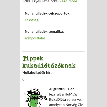
SZIKE Egyesület elnöke.
Read more
about
Komposztálás az
ötödik emeleten?
Nullahulladék célcsoportok:
Lakosság
Nullahulladék tematika:
komposztálás
Tippek
kukadiétázóknak
Nullahulladék hír:
0
Augusztus 31-én
lezárult a HuMuSz
KukaDiéta
versenye,
amelyet a Norvég Civil