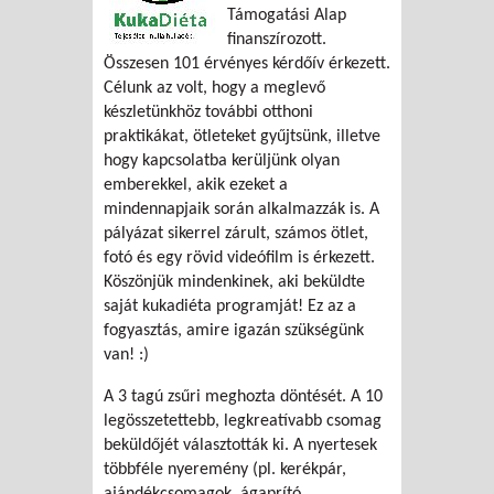
Támogatási Alap
finanszírozott.
Összesen 101 érvényes kérdőív érkezett.
Célunk az volt, hogy a meglevő
készletünkhöz további otthoni
praktikákat, ötleteket gyűjtsünk, illetve
hogy kapcsolatba kerüljünk olyan
emberekkel, akik ezeket a
mindennapjaik során alkalmazzák is. A
pályázat sikerrel zárult, számos ötlet,
fotó és egy rövid videófilm is érkezett.
Köszönjük mindenkinek, aki beküldte
saját kukadiéta programját! Ez az a
fogyasztás, amire igazán szükségünk
van! :)
A 3 tagú zsűri meghozta döntését. A 10
legösszetettebb, legkreatívabb csomag
beküldőjét választották ki. A nyertesek
többféle nyeremény (pl. kerékpár,