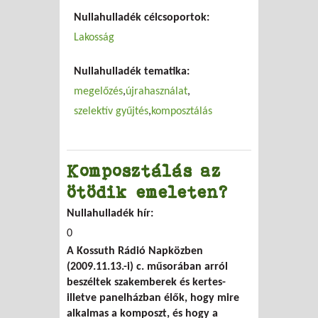
vagyok
Nullahulladék célcsoportok:
Lakosság
Nullahulladék tematika:
megelőzés
újrahasználat
szelektív gyűjtés
komposztálás
Komposztálás az
ötödik emeleten?
Nullahulladék hír:
0
A Kossuth Rádió Napközben
(2009.11.13.-i) c. műsorában arról
beszéltek szakemberek és kertes-
illetve panelházban élők, hogy mire
alkalmas a komposzt, és hogy a