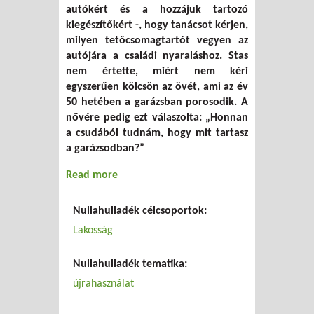
autókért és a hozzájuk tartozó
kiegészítőkért -, hogy tanácsot kérjen,
milyen tetőcsomagtartót vegyen az
autójára a családi nyaraláshoz. Stas
nem értette, miért nem kéri
egyszerűen kölcsön az övét, ami az év
50 hetében a garázsban porosodik. A
nővére pedig ezt válaszolta: „Honnan
a csudából tudnám, hogy mit tartasz
a garázsodban?”
Read more
about LetsAllShare.com – Használjuk
együtt!
Nullahulladék célcsoportok:
Lakosság
Nullahulladék tematika:
újrahasználat