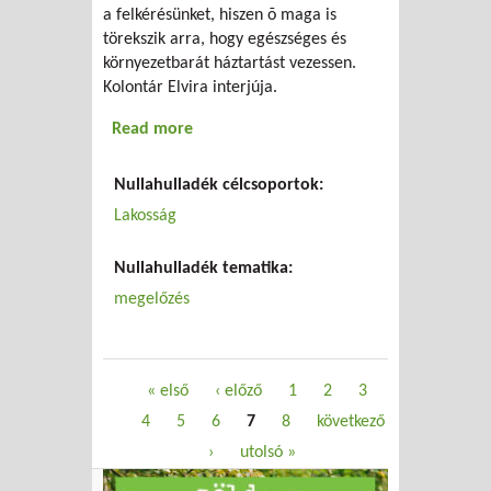
a felkérésünket, hiszen õ maga is
törekszik arra, hogy egészséges és
környezetbarát háztartást vezessen.
Kolontár Elvira interjúja.
Read more
about Tudd, hogy mit miért teszel!
Nullahulladék célcsoportok:
Lakosság
Nullahulladék tematika:
megelőzés
Oldalak
« első
‹ előző
1
2
3
4
5
6
7
8
következő
›
utolsó »