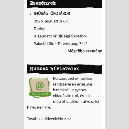
Események
IFJÚSÁGI ÖKOTÁBOR
2026. augusztus 07.
Terény
II. Laudato Si' Ifjúsági Ökotábor
Palócföldön - Terény, aug. 7-12.
Még több esemény
Humusz hírlevelek
Ha szeretnél e-mailben
rendszeresen értesülni
híreinkről, ingyenes
előadásainkról, és sok
másról is, akkor iratkozz fel
hírleveleinkre.
Tovább a hírlevelekhez >>