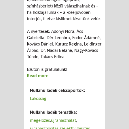
ajándékcsomagok, ágaprító,
színházbérlet) közül választhatnak és –
ha hozzájárulnak – a közeljövőben
interjút, illetve kisfilmet készítünk velük.
A nyertesek: Adonyi Nóra, Ács
Gabriella, Dér Leonóra, Fodor Ádámné,
Kovács Dániel, Kurucz Regina, Leidinger
Árpád, Dr. Nádai Béláné, Nagy-Kovács
Tünde, Takács Edina
Ezúton is gratulálunk!
Read more
about Tippek kukadiétázóknak
Nullahulladék célcsoportok:
Lakosság
Nullahulladék tematika:
megelőzés
újrahasználat
újrahasznosítás
szelektív gyűjtés