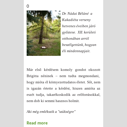
0
Dr. Nádai Béláné a
Kukadiéta verseny
hetvenes éveiben járó
győztese. XII. kerületi
otthonában arról
beszélgettünk, hogyan
éli mindennapjait.
Már első kérdésem komoly gondot okozott
Brigitta néninek – nem tudta megmondani,
hogy mióta él környezettudatos életet. Sőt, nem
is igazán értette a kérdést, hiszen amióta az
eszét tudja, takarékoskodik az erőforrásokkal,
nem dob ki semmi hasznos holmit.
Aki még emlékszik a "szükségre"
Read more
about A „csakazértsevásárló” típusa