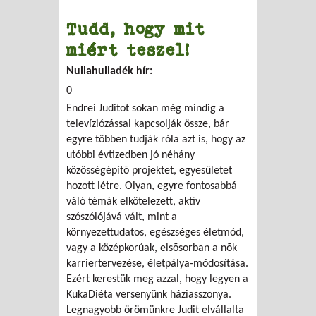
Tudd, hogy mit
miért teszel!
Nullahulladék hír:
0
Endrei Juditot sokan még mindig a
televíziózással kapcsolják össze, bár
egyre többen tudják róla azt is, hogy az
utóbbi évtizedben jó néhány
közösségépítõ projektet, egyesületet
hozott létre. Olyan, egyre fontosabbá
váló témák elkötelezett, aktív
szószólójává vált, mint a
környezettudatos, egészséges életmód,
vagy a középkorúak, elsõsorban a nõk
karriertervezése, életpálya-módosítása.
Ezért kerestük meg azzal, hogy legyen a
KukaDiéta versenyünk háziasszonya.
Legnagyobb örömünkre Judit elvállalta