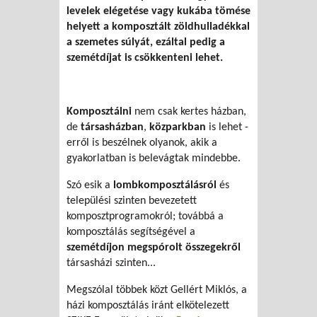
levelek elégetése vagy kukába tömése
helyett a komposztált zöldhulladékkal
a szemetes súlyát, ezáltal pedig a
szemétdíjat is csökkenteni lehet.
Komposztálni
nem csak kertes házban,
de
társasházban
,
közparkban
is lehet -
erről is beszélnek olyanok, akik a
gyakorlatban is belevágtak mindebbe.
Szó esik a
lombkomposztálásról
és
települési szinten bevezetett
komposztprogramokról; továbbá a
komposztálás segítségével a
szemétdíjon megspórolt összegekről
társasházi szinten...
Megszólal többek közt Gellért Miklós, a
házi komposztálás iránt elkötelezett