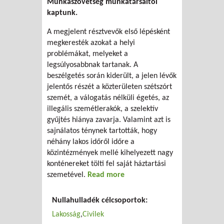
Munkaszövetség munkatársaitól
kaptunk.
A megjelent résztvevők első lépésként
megkeresték azokat a helyi
problémákat, melyeket a
legsúlyosabbnak tartanak. A
beszélgetés során kiderült, a jelen lévők
jelentős részét a közterületen szétszórt
szemét, a válogatás nélküli égetés, az
illegális szemétlerakók, a szelektív
gyűjtés hiánya zavarja. Valamint azt is
sajnálatos ténynek tartották, hogy
néhány lakos időről időre a
közintézmények mellé kihelyezett nagy
konténereket tölti fel saját háztartási
szemetével.
Read more
about Állampolgári Tanács
Csóron
Nullahulladék célcsoportok:
Lakosság
Civilek