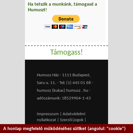
Ha tetszik a munkánk, támogasd a
Humuszt!
Támogass!
Humusz Ház - 1111 Budapest,
Saru u. 11. - Tel: (1) 445 01 68 -
humusz (kukac) humusz . hu -
adószámunk: 18529904-1-43
Impresszum
|
Adatvédelmi
nyilatkozat
|
Szerzői jogok
|
Médiaajánlat
|
RSS
|
HU
|
EN
|
A honlap megfelelő működéséhez sütiket (angolul: "cookie")
belépés