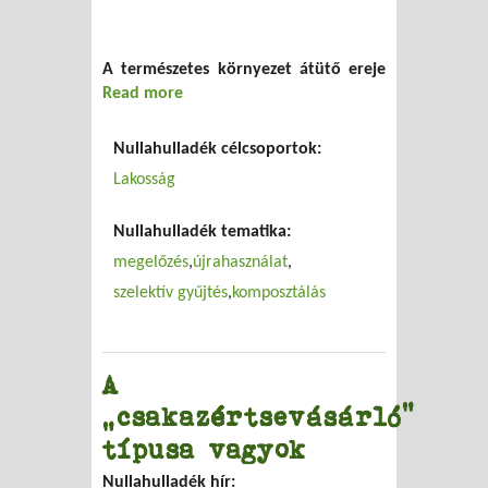
A természetes környezet átütő ereje
Read more
about Az én gyerekemnek vannak a
legjobb ötletei
Nullahulladék célcsoportok:
Lakosság
Nullahulladék tematika:
megelőzés
újrahasználat
szelektív gyűjtés
komposztálás
A
„csakazértsevásárló”
típusa vagyok
Nullahulladék hír: