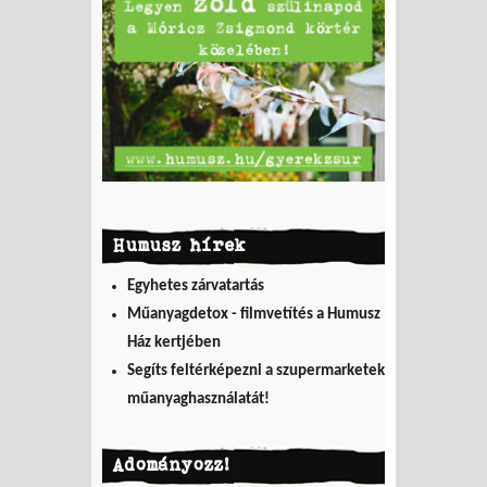
Humusz hírek
Egyhetes zárvatartás
Műanyagdetox - filmvetítés a Humusz
Ház kertjében
Segíts feltérképezni a szupermarketek
műanyaghasználatát!
Adományozz!