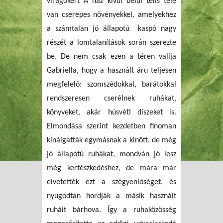
virágokért A ház kívül belül telis tele
van cserepes növényekkel, amelyekhez
a számtalan jó állapotú kaspó nagy
részét a lomtalanítások során szerezte
be. De nem csak ezen a téren vallja
Gabriella, hogy a használt áru teljesen
megfelelő: szomszédokkal, barátokkal
rendszeresen cserélnek ruhákat,
könyveket, akár húsvéti díszeket is.
Elmondása szerint kezdetben finoman
kínálgatták egymásnak a kinőtt, de még
jó állapotú ruhákat, mondván jó lesz
még kertészkedéshez, de mára már
elvetették ezt a szégyenlőséget, és
nyugodtan hordják a másik használt
ruháit bárhova. Így a ruhaközösség