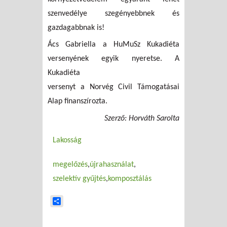
szenvedélye szegényebbnek és
gazdagabbnak is!
Ács Gabriella a HuMuSz Kukadiéta
versenyének egyik nyeretse. A
Kukadiéta
versenyt a Norvég Civil Támogatásai
Alap finanszírozta.
Szerző: Horváth Sarolta
Lakosság
megelőzés
újrahasználat
szelektív gyűjtés
komposztálás
Share