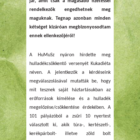
jár, amit csak a magasabb fizetéssel
rendelkezők engedhetnek meg
maguknak. Tegnap azonban minden
kétséget kizáróan megbizonyosodtam
ennek ellenkezőjéről!
A HuMuSz nyáron hirdette meg
hulladékcsökkentő versenyét Kukadiéta
néven. A jelentkezők a kérdéseink
megválaszolásával mutatták be, hogy
mit tesznek saját háztartásukban az
erőforrások kímélése és a hulladék
megelőzése/csökkentése érdekében. A
101 pályázóból a zsűri 10 nyertest
választott ki, akik túra-, kertészeti-,
kerékpárbolt- illetve zöld bolt