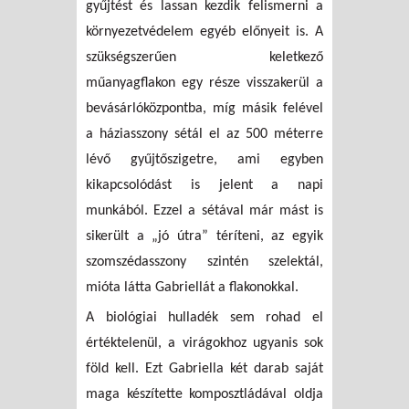
gyűjtést és lassan kezdik felismerni a
környezetvédelem egyéb előnyeit is. A
szükségszerűen keletkező
műanyagflakon egy része visszakerül a
bevásárlóközpontba, míg másik felével
a háziasszony sétál el az 500 méterre
lévő gyűjtőszigetre, ami egyben
kikapcsolódást is jelent a napi
munkából. Ezzel a sétával már mást is
sikerült a „jó útra” téríteni, az egyik
szomszédasszony szintén szelektál,
mióta látta Gabriellát a flakonokkal.
A biológiai hulladék sem rohad el
értéktelenül, a virágokhoz ugyanis sok
föld kell. Ezt Gabriella két darab saját
maga készítette komposztládával oldja