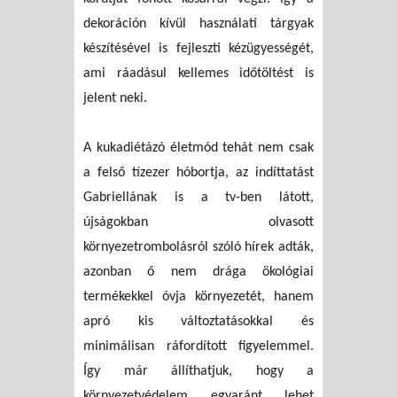
dekoráción kívül használati tárgyak
készítésével is fejleszti kézügyességét,
ami ráadásul kellemes időtöltést is
jelent neki.
A kukadiétázó életmód tehát nem csak
a felső tízezer hóbortja, az indíttatást
Gabriellának is a tv-ben látott,
újságokban olvasott
környezetrombolásról szóló hírek adták,
azonban ő nem drága ökológiai
termékekkel óvja környezetét, hanem
apró kis változtatásokkal és
minimálisan ráfordított figyelemmel.
Így már állíthatjuk, hogy a
környezetvédelem egyaránt lehet