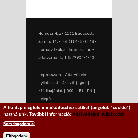
Humusz Ház - 1111 Budapest,
Saru u. 11. - Tel: (1) 445 01 68 -
humusz (kukac) humusz . hu -
adószámunk: 18529904-1-43
Impresszum
|
Adatvédelmi
nyilatkozat
|
Szerzői jogok
|
Médiaajánlat
|
RSS
|
HU
|
EN
|
belépés
A honlap megfelelő működéséhez sütiket (angolul: "cookie")
We work with
MXGuarddog
to
használunk. További információ:
Adatvédelmi nyilatkozat
prevent spam.
Nem fogadom el
Elfogadom