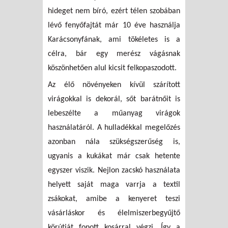
hideget nem bíró, ezért télen szobában
lévő fenyőfajtát már 10 éve használja
Karácsonyfának, ami tökéletes is a
célra, bár egy merész vágásnak
köszönhetően alul kicsit felkopaszodott.
Az élő növényeken kívül szárított
virágokkal is dekorál, sőt barátnőit is
lebeszélte a műanyag virágok
használatáról. A hulladékkal megelőzés
azonban nála szükségszerűség is,
ugyanis a kukákat már csak hetente
egyszer viszik. Nejlon zacskó használata
helyett saját maga varrja a textil
zsákokat, amibe a kenyeret teszi
vásárláskor és élelmiszerbegyűjtő
körútját fonott kosárral végzi. Így a