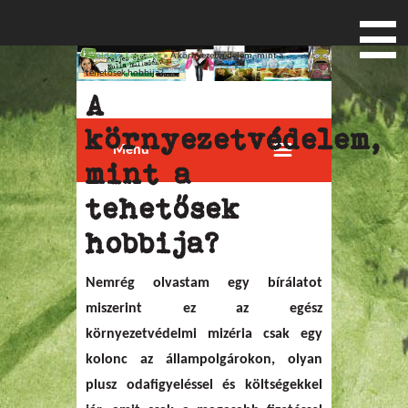
Főoldal
»
Lakosság
» A környezetvédelem, mint a
Jelenlegi hely
tehetősek hobbija?
A
környezetvédelem,
Menu
mint a
tehetősek
hobbija?
Nemrég olvastam egy bírálatot
miszerint ez az egész
környezetvédelmi mizéria csak egy
kolonc az állampolgárokon, olyan
plusz odafigyeléssel és költségekkel