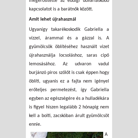
megerősítette az eddigi udvariaskodó
kapcsolatot is a barátnők között.
Amit lehet újrahasznál
Ugyanígy takarékoskodik Gabriella a
vízzel, árammal és a gázzal is. A
gyümölcsök öblítéséhez használt vizet
újrahasználja locsoláshoz, saras cipő
lemosásához. Az udvaron vadul
burjánzó piros szőlőt is csak éppen hogy
öblíti, ugyanis ez a fajta nem igényel
erőteljes permetezést, így Gabriella
egyben az egészségére és a hulladékára
is figyel hiszen legalább 2 hónapig nem
kell a bolti, zacskóban árult gyümölcsöt
ennie.
A