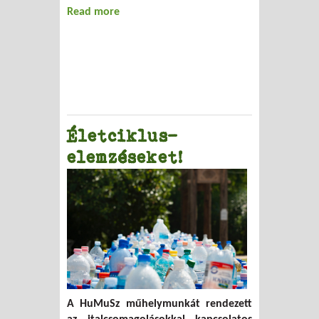
Read more
about Nulla Hulladék mintatelepülések
Életciklus-
elemzéseket!
A HuMuSz műhelymunkát rendezett