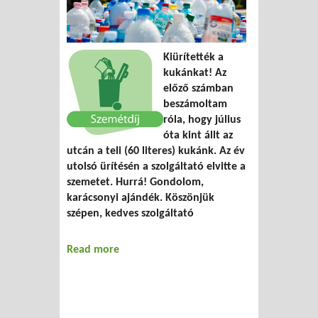
Kiürítették a
kukánkat! Az
előző számban
beszámoltam
róla, hogy július
óta kint állt az
utcán a teli (60 literes) kukánk. Az év
utolsó ürítésén a szolgáltató elvitte a
szemetet. Hurrá! Gondolom,
karácsonyi ajándék. Köszönjük
szépen, kedves szolgáltató
Read more
about Kuka blues 2.