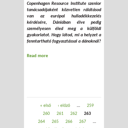
Copenhagen Resource Institute szenior
tanácsadójaként közvetlen rálátásod
van az európai hulladékkezelés
kérdésére, Dániában élve pedig
személyesen éled meg a külföldi
gyakorlatot. Hogy látod, mi a helyzet a
fenntartható fogyasztással a dánoknál?
Read more
about Újrahasználható tapasztalatok a
hulladékmegelőzésben
Oldalak
« első
‹ előző
…
259
260
261
262
263
264
265
266
267
…