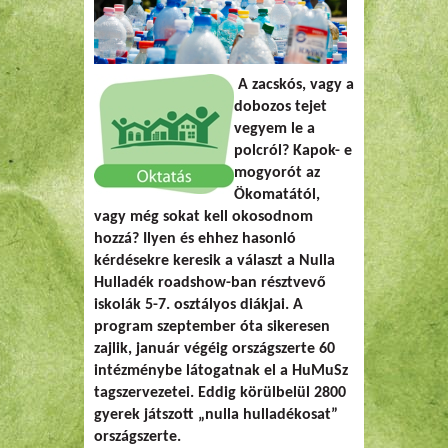
A zacskós, vagy a
dobozos tejet
vegyem le a
polcról? Kapok- e
mogyorót az
Ökomatától,
vagy még sokat kell okosodnom
hozzá? Ilyen és ehhez hasonló
kérdésekre keresik a választ a Nulla
Hulladék roadshow-ban résztvevő
iskolák 5-7. osztályos diákjai. A
program szeptember óta sikeresen
zajlik, január végéig országszerte 60
intézménybe látogatnak el a HuMuSz
tagszervezetei. Eddig körülbelül 2800
gyerek játszott „nulla hulladékosat”
országszerte.