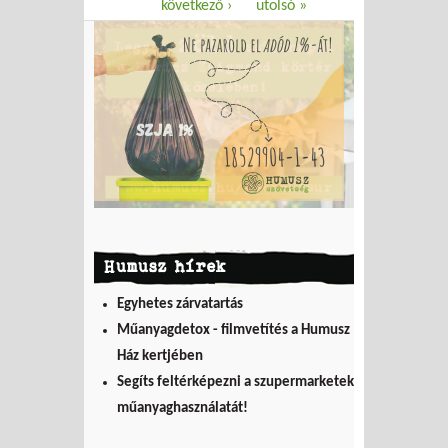
következő ›
utolsó »
Humusz hírek
Egyhetes zárvatartás
Műanyagdetox - filmvetítés a Humusz
Ház kertjében
Segíts feltérképezni a szupermarketek
műanyaghasználatát!