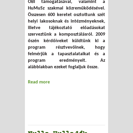
OBI támogatásával, valamint a
HuMuSz szakmai közreműködésével.
Összesen 600 keretet osztottunk szét
helyi lakosoknak és intézményeknek,
illetve tájékoztató előadásokat
szerveztünk a komposztálásról. 2009
őszén kérdőíveket küldtünk ki a
program résztvevőinek, hogy
felmérjük a tapasztalataikat és a
program eredményeit. Az
alábbiakban ezeket foglaljuk össze.
Read more
about Eredményes volt az újbudai
komposztprogram