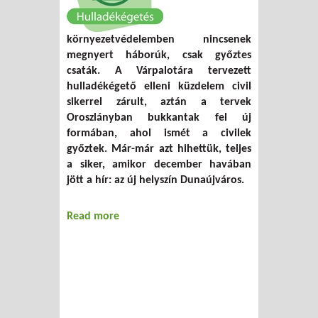
környezetvédelemben nincsenek
megnyert háborúk, csak győztes
csaták. A Várpalotára tervezett
hulladékégető elleni küzdelem civil
sikerrel zárult, aztán a tervek
Oroszlányban bukkantak fel új
formában, ahol ismét a civilek
győztek. Már-már azt hihettük, teljes
a siker, amikor december havában
jött a hír: az új helyszín Dunaújváros.
Read more
about Dunaújvárosi égetés