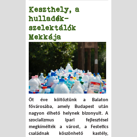
Keszthely, a
hulladék-
szelektálók
Mekkája
Öt éve költöztünk a Balaton
fővárosába, amely Budapest után
nagyon élhető helynek bizonyult. A
szocializmus ipari fejlesztései
megkímélték a várost, a Festetics
családnak köszönhető kastély,