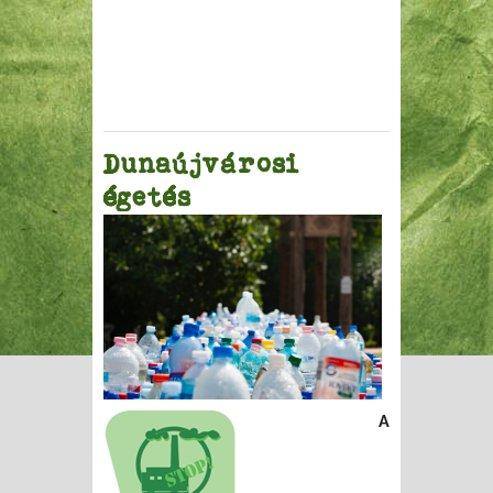
Dunaújvárosi
égetés
A