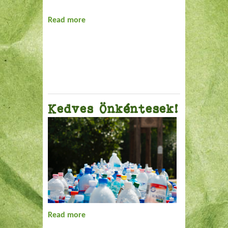
Read more
about Tanulj játszva szelektálni!
Kedves Önkéntesek!
Read more
about Kedves Önkéntesek!