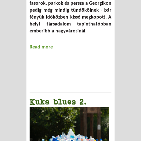
fasorok, parkok és persze a Georgikon
pedig még mindig tündökölnek - bár
fényük időközben kissé megkopott. A
helyi társadalom tapinthatóbban
emberibb a nagyvárosinál.
Read more
about Keszthely, a hulladék-szelektálók
Mekkája
Kuka blues 2.