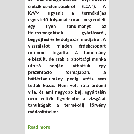
az italcsomagolásokkal kapcsolatos
életciklus-elemzésekről (LCA*). A
KvVM ugyanis a termékdíjas
egyeztető folyamat során megrendelt
egy ilyen tanulmányt az
italcsomagolások gyártásáról,
begyűjtési és feldolgozási módjairól. A
vizsgálatot minden érdekcsoport
örömmel fogadta. A tanulmány
elkészült, de csak a bizottsági munka
utolsó napján láthattuk egy
prezentáció formájában, a
háttértanulmány pedig azóta sem
tették közzé. Nem volt róla érdemi
vita, és ami nagyobb baj, egyáltalán
nem vették figyelembe a vizsgálat
tanulságait a termékdíj törvény
módosításakor.
Read more
about Életciklus-elemzéseket!