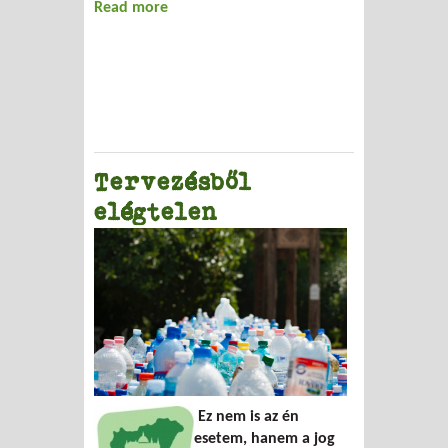
Read more
about Lomtalanítás másképp
Tervezésből
elégtelen
Ez nem is az én
esetem, hanem a jog