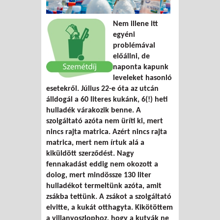
Nem illene itt
egyéni
problémával
előállni, de
naponta kapunk
leveleket hasonló
esetekről. Július 22-e óta az utcán
álldogál a 60 literes kukánk, 6(!) heti
hulladék várakozik benne. A
szolgáltató azóta nem üríti ki, mert
nincs rajta matrica. Azért nincs rajta
matrica, mert nem írtuk alá a
kiküldött szerződést. Nagy
fennakadást eddig nem okozott a
dolog, mert mindössze 130 liter
hulladékot termeltünk azóta, amit
zsákba tettünk. A zsákot a szolgáltató
elvitte, a kukát otthagyta. Kikötöttem
a villanyoszlophoz, hogy a kutyák ne