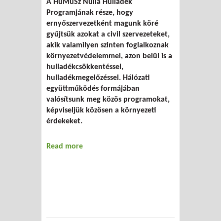
A HuMuSz Nulla Hulladék
Programjának része, hogy
ernyőszervezetként magunk köré
gyűjtsük azokat a civil szervezeteket,
akik valamilyen szinten foglalkoznak
környezetvédelemmel, azon belül is a
hulladékcsökkentéssel,
hulladékmegelőzéssel. Hálózati
együttműködés formájában
valósítsunk meg közös programokat,
képviseljük közösen a környezeti
érdekeket.
Read more
about Nulla Hulladék Hálózat – civil
képzés