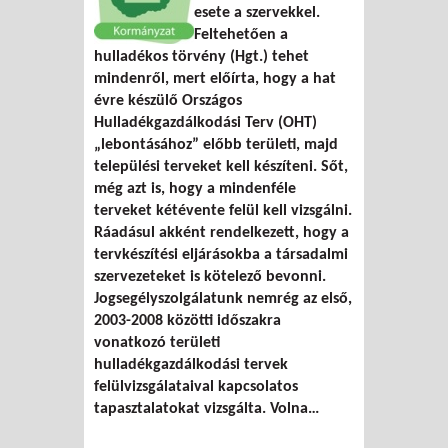
esete a szervekkel.
Feltehetően a
hulladékos törvény (Hgt.) tehet
mindenről, mert előírta, hogy a hat
évre készülő Országos
Hulladékgazdálkodási Terv (OHT)
„lebontásához” előbb területi, majd
települési terveket kell készíteni. Sőt,
még azt is, hogy a mindenféle
terveket kétévente felül kell vizsgálni.
Ráadásul akként rendelkezett, hogy a
tervkészítési eljárásokba a társadalmi
szervezeteket is kötelező bevonni.
Jogsegélyszolgálatunk nemrég az első,
2003-2008 közötti időszakra
vonatkozó területi
hulladékgazdálkodási tervek
felülvizsgálataival kapcsolatos
tapasztalatokat vizsgálta. Volna…