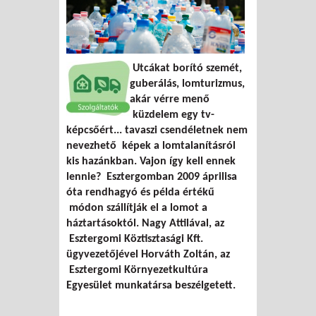
Utcákat borító szemét,
guberálás, lomturizmus,
akár vérre menő
küzdelem egy tv-
képcsőért... tavaszi csendéletnek nem
nevezhető képek a lomtalanításról
kis hazánkban. Vajon így kell ennek
lennie? Esztergomban 2009 áprilisa
óta rendhagyó és példa értékű
módon szállítják el a lomot a
háztartásoktól. Nagy Attilával, az
Esztergomi Köztisztasági Kft.
ügyvezetőjével Horváth Zoltán, az
Esztergomi Környezetkultúra
Egyesület munkatársa beszélgetett.