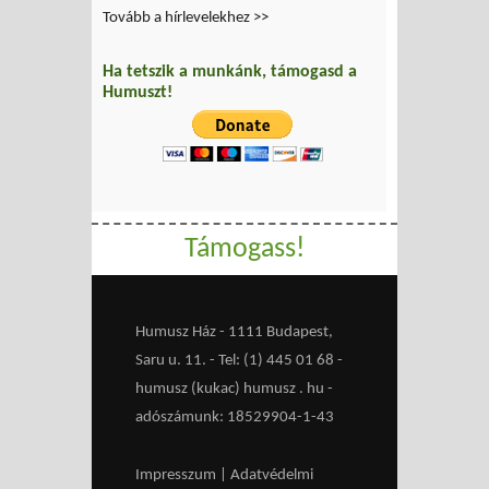
Tovább a hírlevelekhez >>
Ha tetszik a munkánk, támogasd a
Humuszt!
Támogass!
Humusz Ház - 1111 Budapest,
Saru u. 11. - Tel: (1) 445 01 68 -
humusz (kukac) humusz . hu -
adószámunk: 18529904-1-43
Impresszum
|
Adatvédelmi