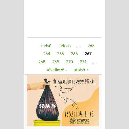
Oldalak
« első
‹ előző
…
263
264
265
266
267
268
269
270
271
…
következő ›
utolsó »