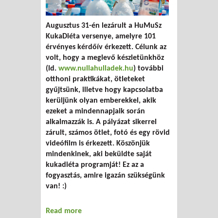
Augusztus 31-én lezárult a HuMuSz
KukaDiéta versenye, amelyre 101
érvényes kérdőív érkezett. Célunk az
volt, hogy a meglevő készletünkhöz
(ld.
www.nullahulladek.hu
) további
otthoni praktikákat, ötleteket
gyűjtsünk, illetve hogy kapcsolatba
kerüljünk olyan emberekkel, akik
ezeket a mindennapjaik során
alkalmazzák is. A pályázat sikerrel
zárult, számos ötlet, fotó és egy rövid
videófilm is érkezett. Köszönjük
mindenkinek, aki beküldte saját
kukadiéta programját! Ez az a
fogyasztás, amire igazán szükségünk
van! :)
Read more
about Tippek kukadiétázóknak