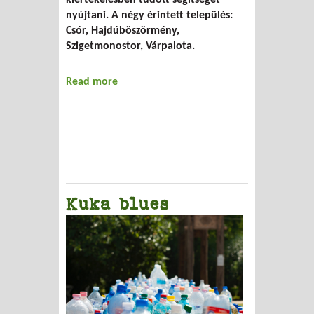
kiértékelésben tudott segítséget
nyújtani. A négy érintett település:
Csór, Hajdúböszörmény,
Szigetmonostor, Várpalota.
Read more
about Ki mit tud?
Kuka blues