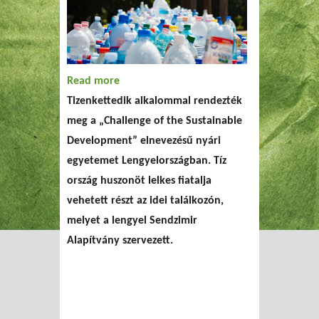
Read more
about Nyári egyetem a fenntarthatóság
Tizenkettedik alkalommal rendezték
jegyében
meg a „Challenge of the Sustainable
Development” elnevezésű nyári
egyetemet Lengyelországban. Tíz
ország huszonöt lelkes fiatalja
vehetett részt az idei találkozón,
melyet a lengyel Sendzimir
Alapítvány szervezett.