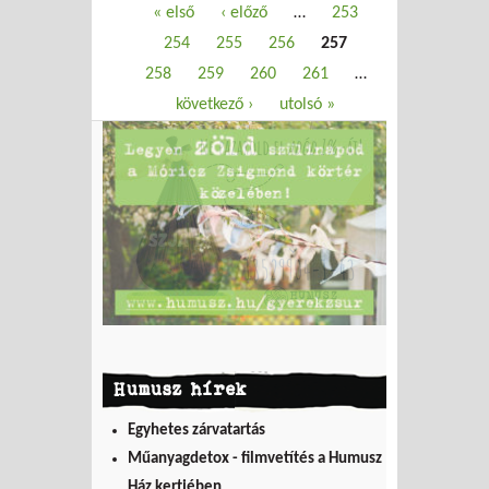
Oldalak
« első
‹ előző
…
253
254
255
256
257
258
259
260
261
…
következő ›
utolsó »
Humusz hírek
Egyhetes zárvatartás
Műanyagdetox - filmvetítés a Humusz
Ház kertjében