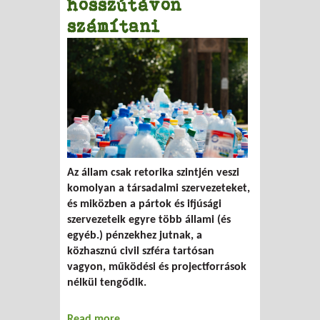
hosszútávon
számítani
Az állam csak retorika szintjén veszi
komolyan a társadalmi szervezeteket,
és miközben a pártok és ifjúsági
szervezeteik egyre több állami (és
egyéb.) pénzekhez jutnak, a
közhasznú civil szféra tartósan
vagyon, működési és projectforrások
nélkül tengődik.
Read more
about Csak Önökre, Olvasókra merünk