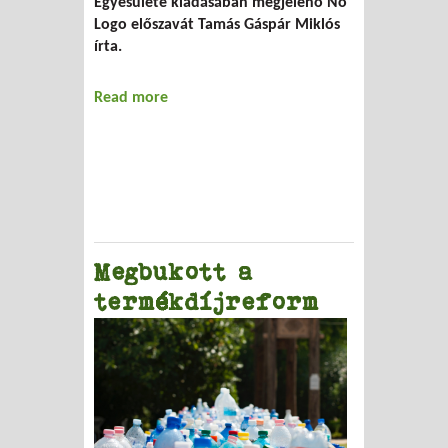
Egyesülete kiadásában megjelenő No
Logo előszavát Tamás Gáspár Miklós
írta.
Read more
about Könyvajánló -- Naomi Klein: NO
LOGO
Megbukott a
termékdíjreform