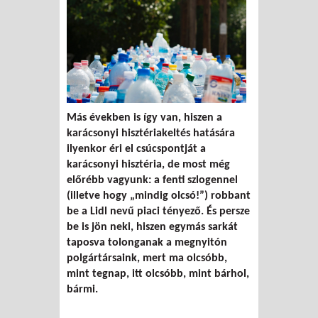
Más években is így van, hiszen a
karácsonyi hisztériakeltés hatására
ilyenkor éri el csúcspontját a
karácsonyi hisztéria, de most még
előrébb vagyunk: a fenti szlogennel
(illetve hogy „mindig olcsó!”) robbant
be a Lidl nevű piaci tényező. És persze
be is jön neki, hiszen egymás sarkát
taposva tolonganak a megnyitón
polgártársaink, mert ma olcsóbb,
mint tegnap, itt olcsóbb, mint bárhol,
bármi.