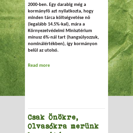
2000-ben. Egy darabig még a
kormányfõ azt nyilatkozta, hogy
minden tárca költségvetése nõ
(legalább 14.5%-kal), mára a
Környezetvédelmi Minisztérium
mínusz 6%-nál tart (hangsúlyozzuk,
nominálértékben), így kormányon
belül az utolsó.
Read more
about A nyeretlen kétéves
Csak Önökre,
Olvasókra merünk