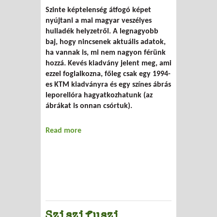
Szinte képtelenség átfogó képet
nyújtani a mai magyar veszélyes
hulladék helyzetről. A legnagyobb
baj, hogy nincsenek aktuális adatok,
ha vannak is, mi nem nagyon férünk
hozzá. Kevés kiadvány jelent meg, ami
ezzel foglalkozna, főleg csak egy 1994-
es KTM kiadványra és egy színes ábrás
leporellóra hagyatkozhatunk (az
ábrákat is onnan csórtuk).
Read more
about Veszélyes hulladékok - A
KukaBúvár melléklete
Sziszifuszi