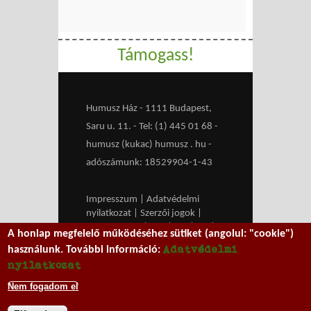
Támogass!
Humusz Ház - 1111 Budapest,
Saru u. 11. - Tel: (1) 445 01 68 -
humusz (kukac) humusz . hu -
adószámunk: 18529904-1-43
Impresszum
|
Adatvédelmi
nyilatkozat
|
Szerzői jogok
|
Médiaajánlat
|
RSS
|
HU
|
EN
|
A honlap megfelelő működéséhez sütiket (angolul: "cookie")
belépés
Adatvédelmi
használunk. További információ:
We work with
MXGuarddog
to
nyilatkozat
prevent spam.
Nem fogadom el