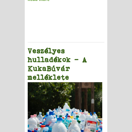
hosszútávon számítani
Veszélyes
hulladékok - A
KukaBúvár
melléklete