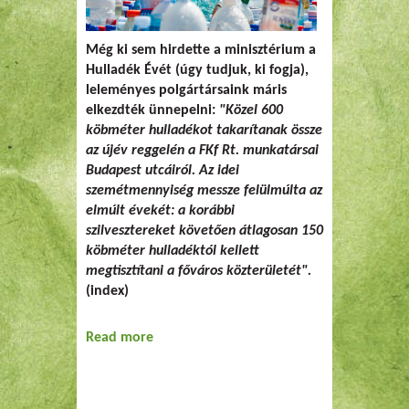
Még ki sem hirdette a minisztérium a
Hulladék Évét (úgy tudjuk, ki fogja),
leleményes polgártársaink máris
elkezdték ünnepelni:
"Közel 600
köbméter hulladékot takarítanak össze
az újév reggelén a FKf Rt. munkatársai
Budapest utcáiról. Az idei
szemétmennyiség messze felülmúlta az
elmúlt évekét: a korábbi
szilvesztereket követően átlagosan 150
köbméter hulladéktól kellett
megtisztítani a főváros közterületét".
(index)
Read more
about Hulladék Éve?