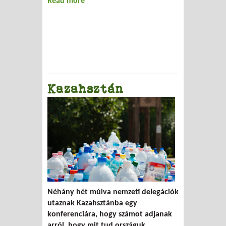
Read more
about Sziszifuszi
Kazahsztán
Néhány hét múlva nemzeti delegációk
utaznak Kazahsztánba egy
konferenciára, hogy számot adjanak
arról, hogy mit tud országuk