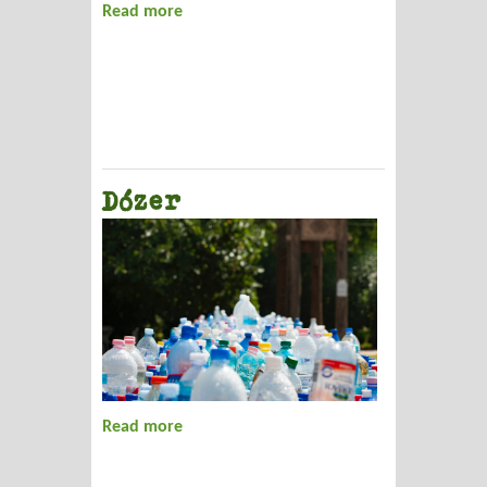
Read more
about Az év vásárlási eseménye zajlik
Dózer
Read more
about Dózer