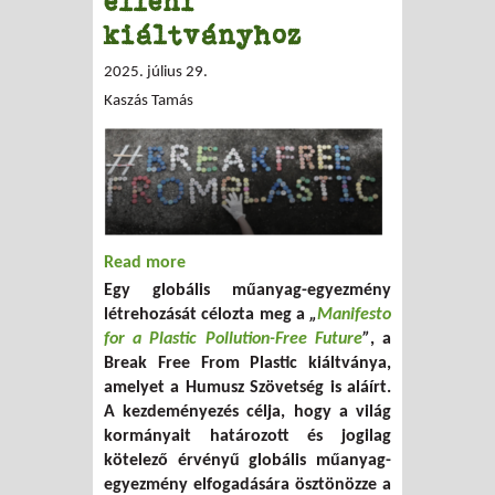
elleni
kiáltványhoz
2025. július 29.
Kaszás Tamás
Read more
about A Humusz Szövetség is
Egy globális műanyag-egyezmény
csatlakozott a globális
létrehozását célozta meg a
„
Manifesto
műanyagszennyezés elleni kiáltványhoz
for a Plastic Pollution-Free Future
”
, a
Break Free From Plastic kiáltványa,
amelyet a Humusz Szövetség is aláírt.
A kezdeményezés célja, hogy a világ
kormányait határozott és jogilag
kötelező érvényű globális műanyag-
egyezmény elfogadására ösztönözze a