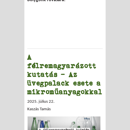
bolygónk rovására.
A
félremagyarázott
kutatás – Az
üvegpalack esete a
mikroműanyagokkal
2025. július 22.
Kaszás Tamás