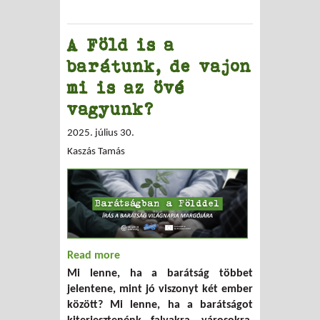
A Föld is a
barátunk, de vajon
mi is az övé
vagyunk?
2025. július 30.
Kaszás Tamás
Read more
about A Föld is a barátunk, de vajon mi
Mi lenne, ha a barátság többet
is az övé vagyunk?
jelentene, mint jó viszonyt két ember
között? Mi lenne, ha a barátságot