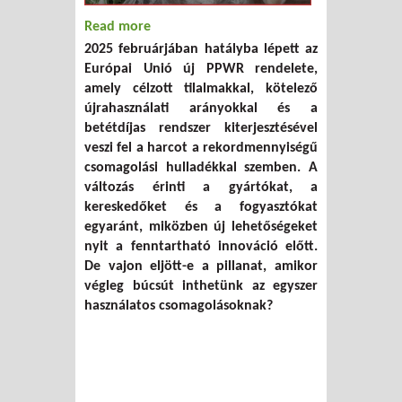
Read more
about A 20 perces csomagolás végnapjai
2025 februárjában hatályba lépett az
– A rendelet, ami alapjaiban formálja át
Európai Unió új PPWR rendelete,
a fogyasztást
amely célzott tilalmakkal, kötelező
újrahasználati arányokkal és a
betétdíjas rendszer kiterjesztésével
veszi fel a harcot a rekordmennyiségű
csomagolási hulladékkal szemben. A
változás érinti a gyártókat, a
kereskedőket és a fogyasztókat
egyaránt, miközben új lehetőségeket
nyit a fenntartható innováció előtt.
De vajon eljött-e a pillanat, amikor
végleg búcsút inthetünk az egyszer
használatos csomagolásoknak?