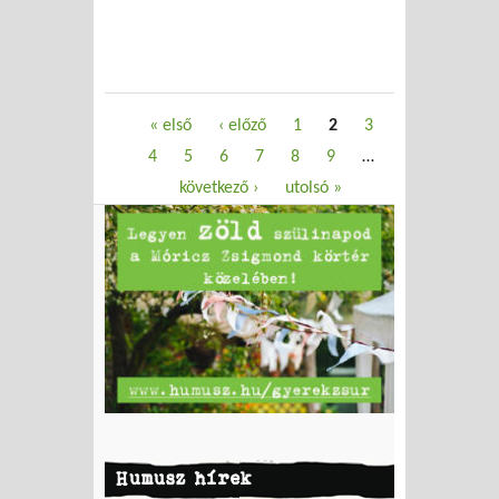
Oldalak
« első
‹ előző
1
2
3
4
5
6
7
8
9
…
következő ›
utolsó »
Humusz hírek