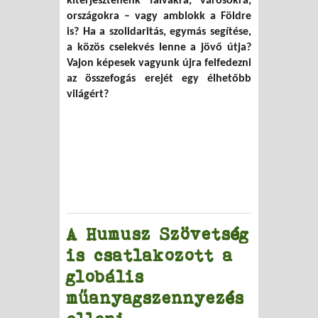
kiterjesztenénk falvakra, városokra,
országokra – vagy amblokk a Földre
is? Ha a szolidaritás, egymás segítése,
a közös cselekvés lenne a jövő útja?
Vajon képesek vagyunk újra felfedezni
az összefogás erejét egy élhetőbb
világért?
A Humusz Szövetség
is csatlakozott a
globális
műanyagszennyezés