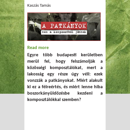
Kaszás Tamás
Read more
about A patkányok nem a komposztból
Egyre több budapesti kerületben
jönnek – tévhitek, amelyek veszélybe
merül fel, hogy felszámolják a
sodorják a közösségi kezdeményezéseket
közösségi komposztálókat, mert a
lakosság egy része úgy véli: ezek
vonzzák a patkányokat. Miért alakult
ki ez a félreértés, és miért lenne hiba
boszorkányüldözésbe kezdeni a
komposztálókkal szemben?