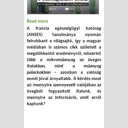
Read more
about A félremagyarázott kutatás – Az
A francia egészségügyi hatóság
üvegpalack esete a mikroműanyagokkal
(ANSES) tanulmánya nyomán
felrobbant a világsajtó, így a magyar
médiában is számos cikk született a
megdöbbentő eredményről, miszerint
több a mikroműanyag az üveges
italokban, mint a műanyag
palackokban
– azonban a valóság
ennél jóval árnyaltabb. A kérdés most
az: mennyire szennyezett valójában az
üvegből fogyasztott italunk, és
mennyire az információ, amit erről
kaptunk?