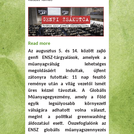
Read more
about Genfi zsákutca: Továbbra sincs
Az augusztus 5. és 14. között zajló
globális műanyagegyezmény
genfi ENSZ-tárgyalások, amelyek a
műanyagválság lehetséges
megoldásáért indultak, újfent
zátonyra futottak: 11 nap feszítő
reménye után a világ vezetői ismét
üres kézzel távoztak. A Globális
Műanyagegyezmény, amely a Föld
egyik legsúlyosabb környezeti
válságára adhatott volna választ,
megint a politikai greenwashing
áldozatául esett. Összefoglalónk az
ENSZ globális műanyagszennyezés