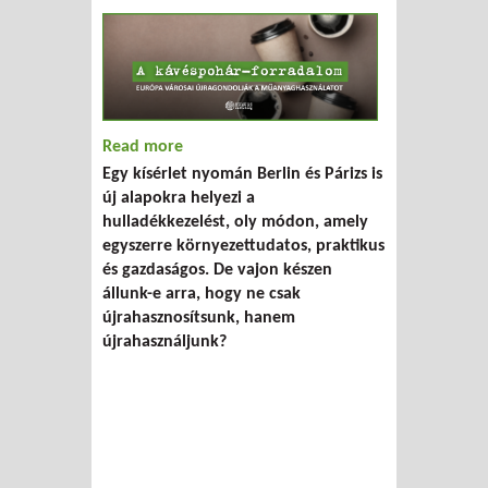
Read more
about A kávéspohár-forradalom: Európa
Egy kísérlet nyomán Berlin és Párizs is
városai újragondolják a
új alapokra helyezi a
műanyaghasználatot
hulladékkezelést, oly módon, amely
egyszerre környezettudatos, praktikus
és gazdaságos. De vajon készen
állunk-e arra, hogy ne csak
újrahasznosítsunk, hanem
újrahasználjunk?