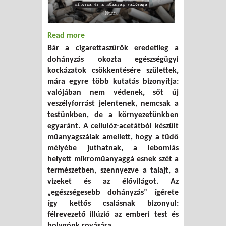
Read more
about A cigarettaszűrő mítosza és a
Bár a cigarettaszűrők eredetileg a
műanyag valósága
dohányzás okozta egészségügyi
kockázatok csökkentésére születtek,
mára egyre több kutatás bizonyítja:
valójában nem védenek, sőt új
veszélyforrást jelentenek, nemcsak a
testünkben, de a környezetünkben
egyaránt. A cellulóz-acetátból készült
műanyagszálak amellett, hogy a tüdő
mélyébe juthatnak, a lebomlás
helyett mikroműanyaggá esnek szét a
természetben, szennyezve a talajt, a
vizeket és az élővilágot. Az
„egészségesebb dohányzás” ígérete
így kettős csalásnak bizonyul:
félrevezető illúzió az emberi test és