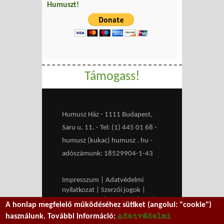
Humuszt!
Támogass!
Humusz Ház - 1111 Budapest,
Saru u. 11. - Tel: (1) 445 01 68 -
humusz (kukac) humusz . hu -
adószámunk: 18529904-1-43
Impresszum
|
Adatvédelmi
nyilatkozat
|
Szerzői jogok
|
Médiaajánlat
|
RSS
|
HU
|
EN
|
A honlap megfelelő működéséhez sütiket (angolul: "cookie")
belépés
Adatvédelmi
használunk. További információ:
We work with
MXGuarddog
to