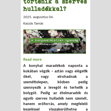
történik a szerves
hulladékkal?
2025. augusztus 04.
Kaszás Tamás
Read more
about A komposztálatlan igazság: mi
A konyhai maradékok naponta a
történik a szerves hulladékkal?
kukában végzik – aztán vagy elégetik
őket, vagy elrohadnak a
szeméttelepen, közben pedig
szennyezik a levegőt és terhelik a
bolygót. Pedig az ételmaradék és
egyéb szerves hulladék nem szemét,
hanem erőforrás, amely megfelelő
kezeléssel visszakerülhetne a