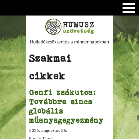
Hulladékcsökkentés a mindennapokban
Szakmai
cikkek
Genfi zsákutca:
Továbbra sincs
globális
műanyagegyezmény
2025. augusztus 26.
Kaszás Tamás