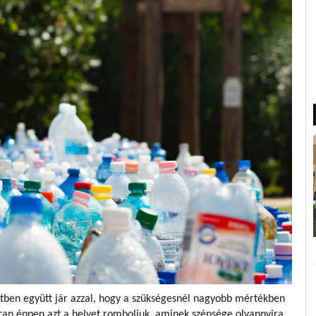
etben együtt jár azzal, hogy a szükségesnél nagyobb mértékben
kran éppen azt a helyet romboljuk, aminek szépsége olyannyira