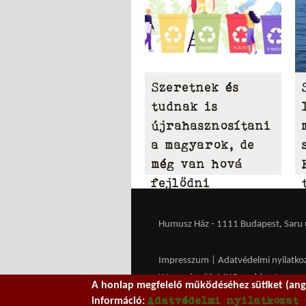
Szeretnek és
tudnak is
újrahasznosítani
a magyarok, de
még van hová
fejlődni
Humusz Ház - 1111 Budapest, Saru u.
Impresszum
|
Adatvédelmi nyilatko
We work with
MXGuarddog
to prev
A honlap megfelelő működéséhez sütiket (ango
Adatvédelmi nyilatkozat
információ: