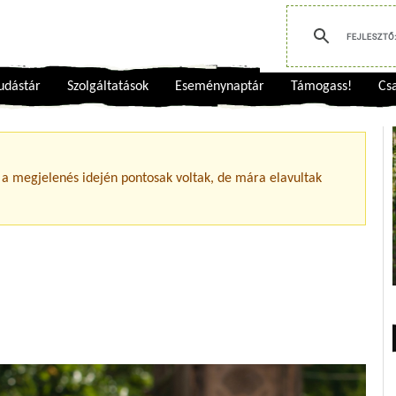
udástár
Szolgáltatások
Eseménynaptár
Támogass!
Csa
 a megjelenés idején pontosak voltak, de mára elavultak