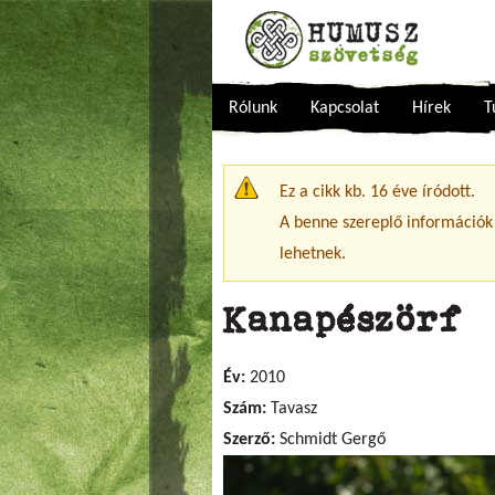
Rólunk
Kapcsolat
Hírek
T
Figyelmeztető üzenet
Ez a cikk kb. 16 éve íródott.
A benne szereplő információk
lehetnek.
Kanapészörf
Év:
2010
Szám:
Tavasz
Szerző:
Schmidt Gergő