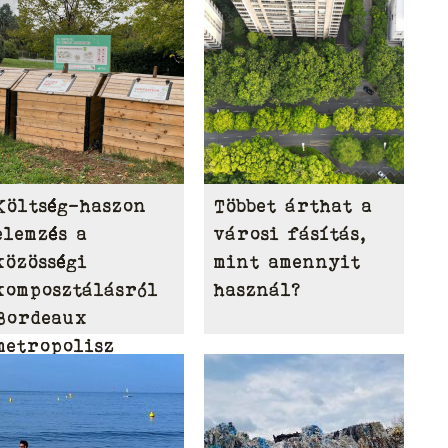
Költség-haszon
Többet árthat a
elemzés a
városi fásítás,
közösségi
mint amennyit
komposztálásról
használ?
Bordeaux
metropolisz
területén