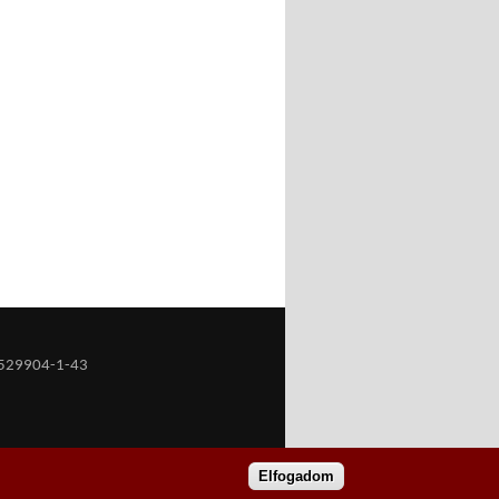
529904-1-43
Elfogadom