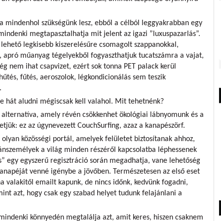
ra mindenhol szükségünk lesz, ebből a célból leggyakrabban egy
mindenki megtapasztalhatja mit jelent az igazi ”luxuspazarlás”.
 lehető legkisebb kiszerelésűre csomagolt szappanokkal,
 apró műanyag tégelyekből fogyaszthatjuk tucatszámra a vajat,
g nem ihat csapvizet, ezért sok tonna PET palack kerül
űtés, fűtés, aeroszolok, légkondicionálás sem teszik
.
hát aludni mégiscsak kell valahol. Mit tehetnénk?
alternatíva, amely révén csökkenhet ökológiai lábnyomunk és a
tjük: ez az úgynevezett CouchSurfing, azaz a kanapészörf.
olyan közösségi portál, amelyek felületet biztosítanak ahhoz,
agánszemélyek a világ minden részéről kapcsolatba léphessenek
ös” egy egyszerű regisztráció során megadhatja, vane lehetőség
anapéját venné igénybe a jövőben. Természetesen az első eset
a valakitől emailt kapunk, de nincs időnk, kedvünk fogadni,
int azt, hogy csak egy szabad helyet tudunk felajánlani a
ndenki könnyedén megtalálja azt, amit keres, hiszen csaknem