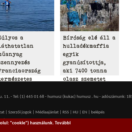
Súlyos a
Bíróság elé áll a
láthatatlan
hulladékmaffia
műanyag
egyik
szennyezés
gyanúsítottja,
Franciaország
aki 7400 tonna
természetes
olasz szemetet
vizeiben
hordott Tamásiba
 11. - Tel: (1) 445 01 68 - humusz (kukac) humusz . hu -
adószámunk: 18
zat
|
Szerzői jogok
|
Médiaajánlat
|
RSS
|
HU
|
EN
|
belépés
ent spam.
lul: "cookie") használunk. További