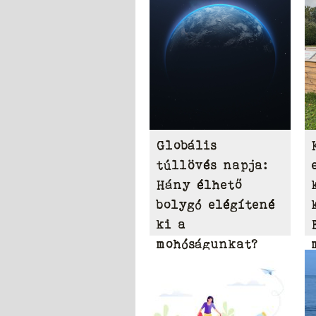
Globális
túllövés napja:
Hány élhető
bolygó elégítené
ki a
mohóságunkat?