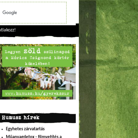
tlakozz!
Humusz hírek
Egyhetes zárvatartás
Műanyagdetox - filmvetítés a