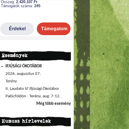
Események
IFJÚSÁGI ÖKOTÁBOR
2026. augusztus 07.
Terény
II. Laudato Si' Ifjúsági Ökotábor
Palócföldön - Terény, aug. 7-12.
Még több esemény
Humusz hírlevelek