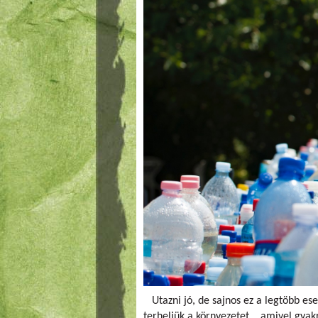
Utazni jó, de sajnos ez a legtöbb es
terheljük a környezetet... amivel gya