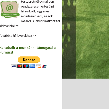
Ha szeretnél e-mailben
rendszeresen értesülni
híreinkről, ingyenes
előadásainkról, és sok
másról is, akkor iratkozz fel
hírleveleinkre.
Tovább a hírlevelekhez >>
Ha tetszik a munkánk, támogasd a
Humuszt!