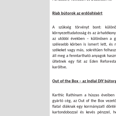
Riab bútorok az erdősítésért
A szükség törvényt bont: kül
környezettudatosság és az árhatékony
az utóbbi években – különösen a g
szélesebb körben is ismert lett, és
székeket vagy más, sokrétűen felhasz
áll meg a fenntartható anyagok haszn
ültetnek egy fát az Eden Reforestat
karöltve.
Out of the Box – az indiai DIY bútor
Karthic Rathinam a húszas éveiben j
gyártó cég, az Out of the Box vezető
fiatal diáknak egy kormányzati döntés
kartondobozzal és kevés pénzzel, ho