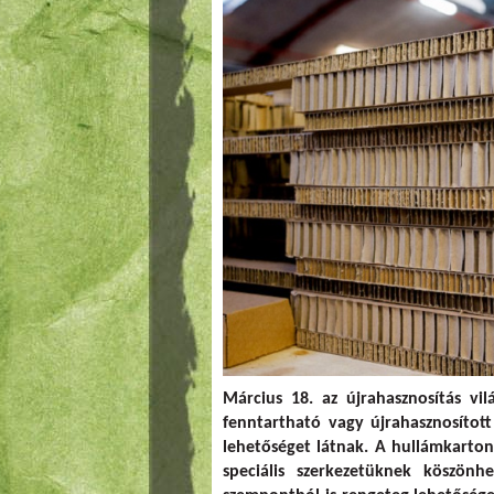
Március 18. az újrahasznosítás vi
fenntartható vagy újrahasznosíto
lehetőséget látnak. A hullámkartonb
speciális szerkezetüknek köszön