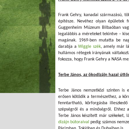
Frank Gehry, kanadai származású, több
építésze. Nevéhez olyan épületek 
Guggenheim Múzeum Bilbaóban vagy 
legalábbis a méreteket tekintve – kis
magának. 1969-ben mutatta be nagy
darabja a
Wiggle szék
, amely már lá
hullámos rétegek irányának váltakozt
fokozza, hogy Frank Gehry a NASA megbí
Terbe János, az ökodizájn hazai úttö
Terbe János nemzetközi szinten is e
erősen kötődik a természethez, a kör
fenntartható, körforgásba illeszke
szépségről és a minőségről. Ehhez a
Terbe János készített már székeket, l
dizájn bútoraival
pedig számos nemzetk
Párizsban, Tokióban és Dubaiban is.