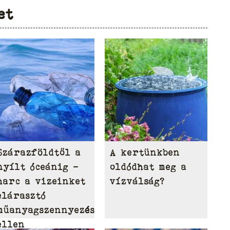
et
Szárazföldtől a
A kertünkben
nyílt óceánig –
oldódhat meg a
harc a vizeinket
vízválság?
elárasztó
műanyagszennyezés
ellen