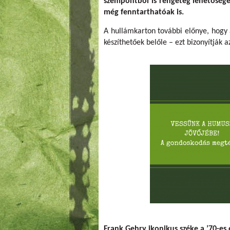
szempontból is rengeteg lehetőség
még fenntarthatóak is.
A hullámkarton további előnye, hogy 
készíthetőek belőle – ezt bizonyítják a
Frank Gehry ikonikus széke a ’70-es