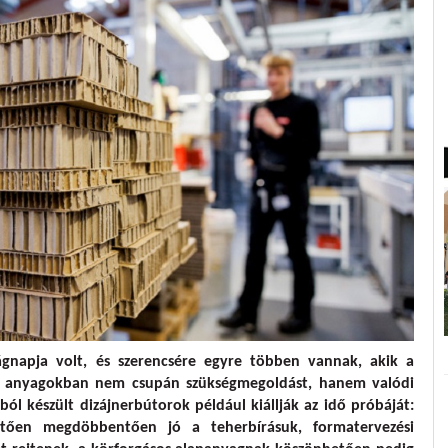
lágnapja volt, és szerencsére egyre többen vannak, akik a
tt anyagokban nem csupán szükségmegoldást, hanem valódi
ól készült dizájnerbútorok például kiállják az idő próbáját:
hetően megdöbbentően jó a teherbírásuk, formatervezési