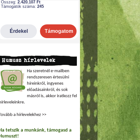
Humusz hírlevelek
Ha szeretnél e-mailben
rendszeresen értesülni
híreinkről, ingyenes
előadásainkról, és sok
másról is, akkor iratkozz fel
hírleveleinkre.
Tovább a hírlevelekhez >>
Ha tetszik a munkánk, támogasd a
Humuszt!