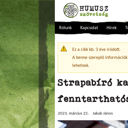
Rólunk
Kapcsolat
Hírek
T
Figyelmeztető üzenet
Ez a cikk kb. 3 éve íródott.
A benne szereplő információk
lehetnek.
Strapabíró k
fenntarthatós
2023. március 22.
Jakab János