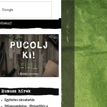
tlakozz!
Humusz hírek
Egyhetes zárvatartás
Műanyagdetox - filmvetítés a