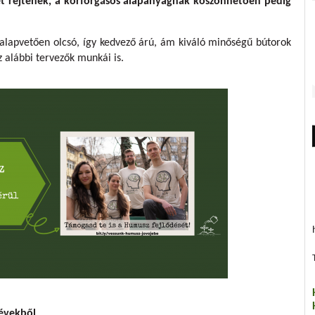
et rejtenek, a körforgásos alapanyagnak köszönhetően pedig
alapvetően olcsó, így kedvező árú, ám kiváló minőségű bútorok
z alábbi tervezők munkái is.
 évekből