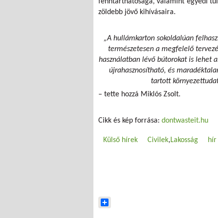
fenntarthatósága, valamint egyedi tu
zöldebb jövő kihívásaira.
„A hullámkarton sokoldalúan felhaszn
természetesen a megfelelő tervezés
használatban lévő bútorokat is lehet a
újrahasznosítható, és maradéktalan
tartott környezettud
– tette hozzá Miklós Zsolt.
Cikk és kép forrása:
dontwasteit.hu
Külső hírek
Civilek
Lakosság
hír
Share