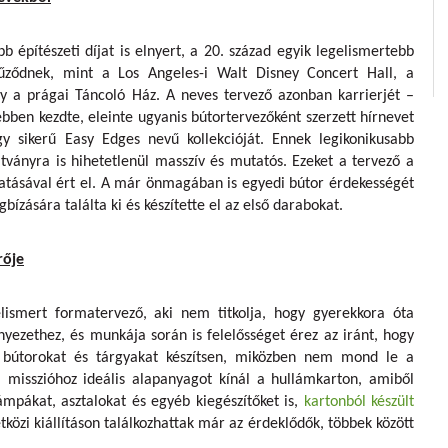
 építészeti díjat is elnyert, a 20. század egyik legelismertebb
fűződnek, mint a Los Angeles-i Walt Disney Concert Hall, a
a prágai Táncoló Ház. A neves tervező azonban karrierjét –
ebben kezdte, eleinte ugyanis bútortervezőként szerzett hírnevet
 sikerű Easy Edges nevű kollekcióját. Ennek legikonikusabb
tványra is hihetetlenül masszív és mutatós. Ezeket a tervező a
atásával ért el. A már önmagában is egyedi bútor érdekességét
zására találta ki és készítette el az első darabokat.
rője
lismert formatervező, aki nem titkolja, hogy gyerekkora óta
nyezethez, és munkája során is felelősséget érez az iránt, hogy
dő bútorokat és tárgyakat készítsen, miközben nem mond le a
 misszióhoz ideális alapanyagot kínál a hullámkarton, amiből
ámpákat, asztalokat és egyéb kiegészítőket is,
kartonból készült
özi kiállításon találkozhattak már az érdeklődők, többek között