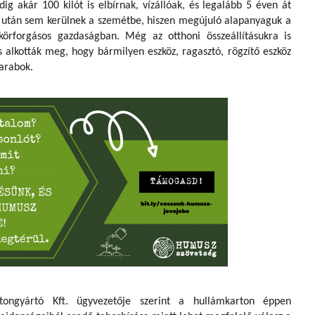
dig akár 100 kilót is elbírnak, vízállóak, és legalább 5 éven át
 után sem kerülnek a szemétbe, hiszen megújuló alapanyaguk a
örforgásos gazdaságban. Még az otthoni összeállításukra is
 alkották meg, hogy bármilyen eszköz, ragasztó, rögzítő eszköz
darabok.
ongyártó Kft. ügyvezetője szerint a hullámkarton éppen