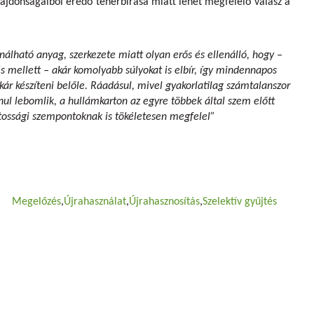
lajdonságaiból eredő teherbírása miatt lehet megfelelő válasz a
álható anyag, szerkezete miatt olyan erős és ellenálló, hogy –
 mellett – akár komolyabb súlyokat is elbír, így mindennapos
kár készíteni belőle. Ráadásul, mivel gyakorlatilag számtalanszor
ul lebomlik, a hullámkarton az egyre többek által szem előtt
atossági szempontoknak is tökéletesen megfelel”
Megelőzés
Újrahasználat
Újrahasznosítás
Szelektív gyűjtés