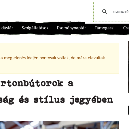
udástár
Szolgáltatások
Eseménynaptár
Támogass!
Csa
 a megjelenés idején pontosak voltak, de mára elavultak
artonbútorok a
ág és stílus jegyében