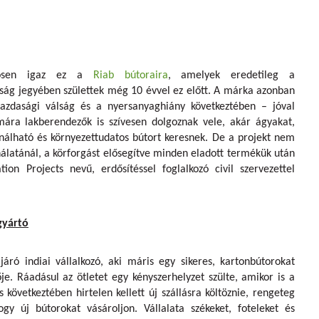
önösen igaz ez a
Riab bútoraira
, amelyek eredetileg a
ság jegyében születtek még 10 évvel ez előtt. A márka azonban
azdasági válság és a nyersanyaghiány következtében – jóval
 mára lakberendezők is szívesen dolgoznak vele, akár ágyakat,
nálható és környezettudatos bútort keresnek. De a projekt nem
álatánál, a körforgást elősegítve minden eladott termékük után
ion Projects nevű, erdősítéssel foglalkozó civil szervezettel
gyártó
áró indiai vállalkozó, aki máris egy sikeres, kartonbútorokat
je. Ráadásul az ötletet egy kényszerhelyzet szülte, amikor is a
 következtében hirtelen kellett új szállásra költöznie, rengeteg
gy új bútorokat vásároljon. Vállalata székeket, foteleket és