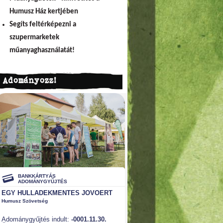
Humusz Ház kertjében
Segíts feltérképezni a
szupermarketek
műanyaghasználatát!
Adományozz!