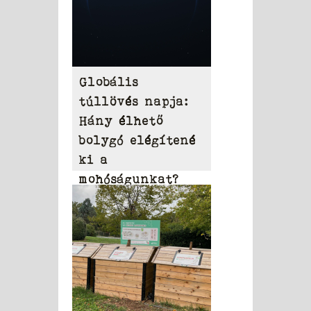
Globális
túllövés napja:
Hány élhető
bolygó elégítené
ki a
mohóságunkat?