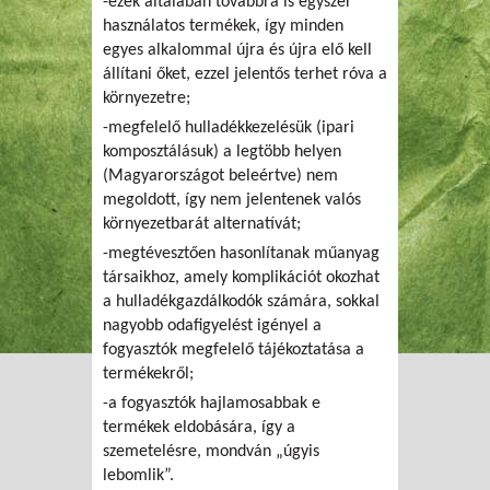
-ezek általában továbbra is egyszer
használatos termékek, így minden
egyes alkalommal újra és újra elő kell
állítani őket, ezzel jelentős terhet róva a
környezetre;
-megfelelő hulladékkezelésük (ipari
komposztálásuk) a legtöbb helyen
(Magyarországot beleértve) nem
megoldott, így nem jelentenek valós
környezetbarát alternatívát;
-megtévesztően hasonlítanak műanyag
társaikhoz, amely komplikációt okozhat
a hulladékgazdálkodók számára, sokkal
nagyobb odafigyelést igényel a
fogyasztók megfelelő tájékoztatása a
termékekről;
-a fogyasztók hajlamosabbak e
termékek eldobására, így a
szemetelésre, mondván „úgyis
lebomlik”.