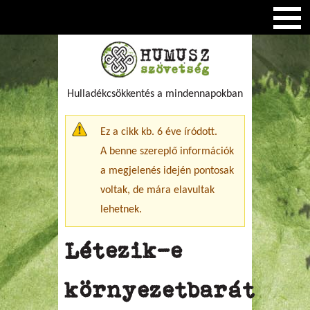
Hulladékcsökkentés a mindennapokban
Figyelmeztető üzenet
Ez a cikk kb. 6 éve íródott.
A benne szereplő információk
a megjelenés idején pontosak
voltak, de mára elavultak
lehetnek.
Létezik-e
környezetbarát