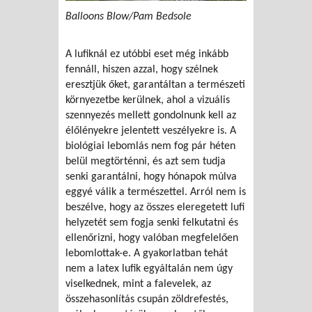
Balloons Blow/Pam Bedsole
A lufiknál ez utóbbi eset még inkább
fennáll, hiszen azzal, hogy szélnek
eresztjük őket, garantáltan a természeti
környezetbe kerülnek, ahol a vizuális
szennyezés mellett gondolnunk kell az
élőlényekre jelentett veszélyekre is. A
biológiai lebomlás nem fog pár héten
belül megtörténni, és azt sem tudja
senki garantálni, hogy hónapok múlva
eggyé válik a természettel. Arról nem is
beszélve, hogy az összes eleregetett lufi
helyzetét sem fogja senki felkutatni és
ellenőrizni, hogy valóban megfelelően
lebomlottak-e. A gyakorlatban tehát
nem a latex lufik egyáltalán nem úgy
viselkednek, mint a falevelek, az
összehasonlítás csupán zöldrefestés,