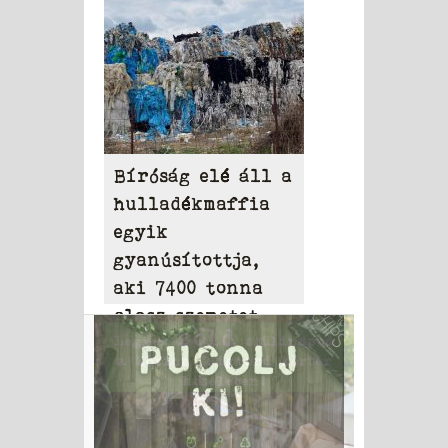
Bíróság elé áll a
hulladékmaffia
egyik
gyanúsítottja,
aki 7400 tonna
olasz szemetet
hordott Tamásiba