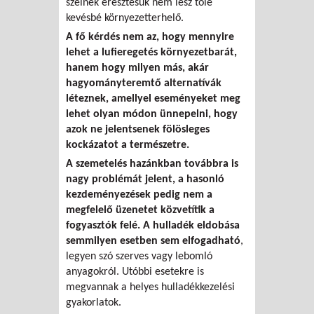
szélnek eresztésük nem lesz tőle
kevésbé környezetterhelő.
A fő kérdés nem az, hogy mennyire
lehet a lufieregetés környezetbarát,
hanem hogy milyen más, akár
hagyományteremtő alternatívák
léteznek, amellyel eseményeket meg
lehet olyan módon ünnepelni, hogy
azok ne jelentsenek fölösleges
kockázatot a természetre.
A szemetelés hazánkban továbbra is
nagy problémát jelent, a hasonló
kezdeményezések pedig nem a
megfelelő üzenetet közvetítik a
fogyasztók felé. A hulladék eldobása
semmilyen esetben sem elfogadható
,
legyen szó szerves vagy lebomló
anyagokról. Utóbbi esetekre is
megvannak a helyes hulladékkezelési
gyakorlatok.