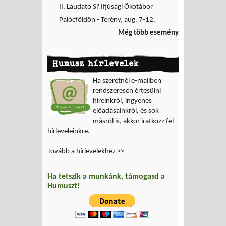
II. Laudato Si' Ifjúsági Ökotábor
Palócföldön - Terény, aug. 7-12.
Még több esemény
Humusz hírlevelek
Ha szeretnél e-mailben
rendszeresen értesülni
híreinkről, ingyenes
előadásainkról, és sok
másról is, akkor iratkozz fel
hírleveleinkre.
Tovább a hírlevelekhez >>
Ha tetszik a munkánk, támogasd a
Humuszt!