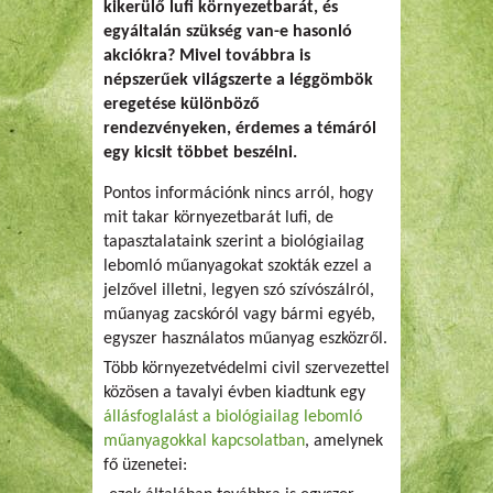
kikerülő lufi környezetbarát, és
egyáltalán szükség van-e hasonló
akciókra? Mivel továbbra is
népszerűek világszerte a léggömbök
eregetése különböző
rendezvényeken, érdemes a témáról
egy kicsit többet beszélni.
Pontos információnk nincs arról, hogy
mit takar környezetbarát lufi, de
tapasztalataink szerint a biológiailag
lebomló műanyagokat szokták ezzel a
jelzővel illetni, legyen szó szívószálról,
műanyag zacskóról vagy bármi egyéb,
egyszer használatos műanyag eszközről.
Több környezetvédelmi civil szervezettel
közösen a tavalyi évben kiadtunk egy
állásfoglalást a biológiailag lebomló
műanyagokkal kapcsolatban
, amelynek
fő üzenetei: