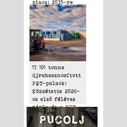
piaca: 2035-re
elérheti a 31,95
milliárd dollárt
17 101 tonna
újrahasznosított
PET-palack:
Közzétette 2026-
os első féléves
mérlegét a PET
to PET