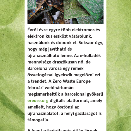
Évről évre egyre több elektromos és
elektronikus eszközt vásárolunk,
használunk és dobunk el. Sokszor úgy,
hogy még javítható és
újrahasználható lenne. Az e-hulladék
mennyisége drasztikusan nő, de
Barcelona városa egy remek
összefogással igyekszik megelőzni ezt
a trendet. A Zero Waste Europe
februári webináriumán
megismerhettük a barcelonai gyökerű
ereuse.org
digitális platformot, amely
amellett, hogy ösztönzi az
újrahasználatot, a helyi gazdaságot is
támogatja.