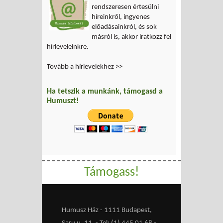
rendszeresen értesülni
híreinkről, ingyenes
előadásainkról, és sok
másról is, akkor iratkozz fel
hírleveleinkre.
Tovább a hírlevelekhez >>
Ha tetszik a munkánk, támogasd a
Humuszt!
Támogass!
Humusz Ház - 1111 Budapest,