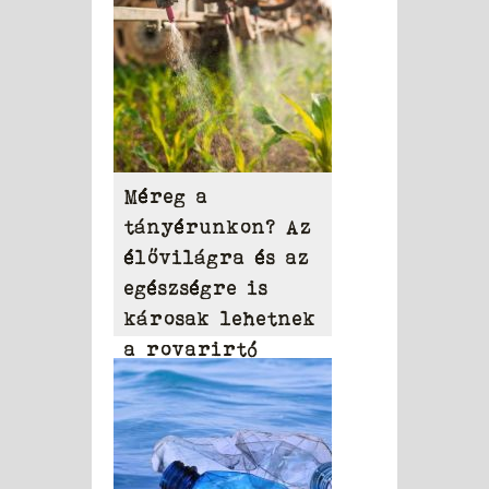
Méreg a
tányérunkon? Az
élővilágra és az
egészségre is
károsak lehetnek
a rovarirtó
szerek