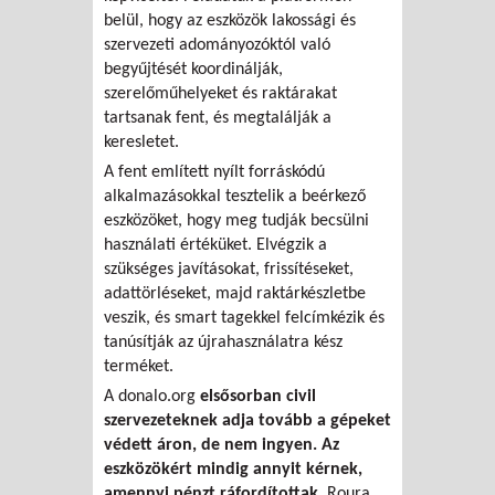
belül, hogy az eszközök lakossági és
szervezeti adományozóktól való
begyűjtését koordinálják,
szerelőműhelyeket és raktárakat
tartsanak fent, és megtalálják a
keresletet.
A fent említett nyílt forráskódú
alkalmazásokkal tesztelik a beérkező
eszközöket, hogy meg tudják becsülni
használati értéküket. Elvégzik a
szükséges javításokat, frissítéseket,
adattörléseket, majd raktárkészletbe
veszik, és smart tagekkel felcímkézik és
tanúsítják az újrahasználatra kész
terméket.
A donalo.org
elsősorban civil
szervezeteknek adja tovább a gépeket
védett áron, de nem ingyen. Az
eszközökért mindig annyit kérnek,
amennyi pénzt ráfordítottak.
Roura