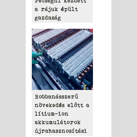
recsegni kezdett
a rájuk épült
gazdaság
Robbanásszerű
növekedés előtt a
lítium-ion
akkumulátorok
újrahasznosítási