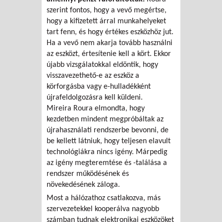
szerint fontos, hogy a vevő megértse,
hogy a kifizetett árral munkahelyeket
tart fenn, és hogy értékes eszközhöz jut.
Ha a vevő nem akarja tovább használni
az eszközt, értesítenie kell a kört. Ekkor
újabb vizsgálatokkal eldöntik, hogy
visszavezethető-e az eszköz a
körforgásba vagy e-hulladékként
újrafeldolgozásra kell küldeni.
Mireira Roura elmondta, hogy
kezdetben mindent megpróbáltak az
újrahasználati rendszerbe bevonni, de
be kellett látniuk, hogy teljesen elavult
technológiákra nincs igény. Márpedig
az igény megteremtése és -találása a
rendszer működésének és
növekedésének záloga.
Most a hálózathoz csatlakozva, más
szervezetekkel kooperálva nagyobb
számban tudnak elektronikai eszközöket