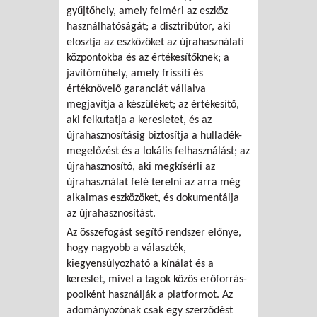
gyűjtőhely, amely felméri az eszköz
használhatóságát; a disztribútor, aki
elosztja az eszközöket az újrahasználati
központokba és az értékesítőknek; a
javítóműhely, amely frissíti és
értéknövelő garanciát vállalva
megjavítja a készüléket; az értékesítő,
aki felkutatja a keresletet, és az
újrahasznosításig biztosítja a hulladék-
megelőzést és a lokális felhasználást; az
újrahasznosító, aki megkísérli az
újrahasználat felé terelni az arra még
alkalmas eszközöket, és dokumentálja
az újrahasznosítást.
Az összefogást segítő rendszer előnye,
hogy nagyobb a választék,
kiegyensúlyozható a kínálat és a
kereslet, mivel a tagok közös erőforrás-
poolként használják a platformot. Az
adományozónak csak egy szerződést