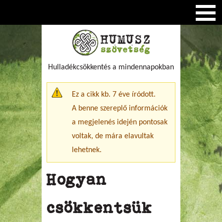
Hulladékcsökkentés a mindennapokban
Figyelmeztető üzenet
Ez a cikk kb. 7 éve íródott.
A benne szereplő információk
a megjelenés idején pontosak
voltak, de mára elavultak
lehetnek.
Hogyan
csökkentsük