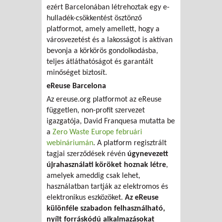
ezért Barcelonában létrehoztak egy e-
hulladék-csökkentést ösztönző
platformot, amely amellett, hogy a
városvezetést és a lakosságot is aktívan
bevonja a körkörös gondolkodásba,
teljes átláthatóságot és garantált
minőséget biztosít.
eReuse Barcelona
Az ereuse.org platformot az eReuse
független, non-profit szervezet
igazgatója, David Franquesa mutatta be
a
Zero Waste Europe februári
webináriumán
. A platform regisztrált
tagjai szerződések révén
úgynevezett
újrahasználati köröket hoznak létre
,
amelyek ameddig csak lehet,
használatban tartják az elektromos és
elektronikus eszközöket.
Az eReuse
különféle szabadon felhasználható,
nyílt forráskódú alkalmazásokat