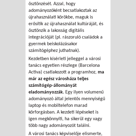
ösztönzését. Azzal, hogy
adományozóként becsatlakoztak az
újrahasználati körökbe, maguk is
erősítik az újrahasználat kultúráját, és
ösztönzik a lakosság digitális
integrációját (pl. rászoruló családok a
gyermek beiskolázásakor
számítógéphez juthatnak).
Kezdetben kísérleti jelleggel a városi
tanács egyetlen részlege (Barcelona
Activa) csatlakozott a programhoz,
ma
már az egész városháza teljes
számítógép-állományát
eladományozzák.
Egy ilyen volumenű
adományozó által jelentős mennyiségű
laptop és mobiltelefon marad
körforgásban. A kezdeti lépéseket is
igen megkönnyíti, ha sikerül egy vagy
több nagy adományozót találni.
A városi tanács képviselője elismerte,