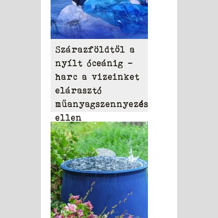
Szárazföldtől a
nyílt óceánig –
harc a vizeinket
elárasztó
műanyagszennyezés
ellen