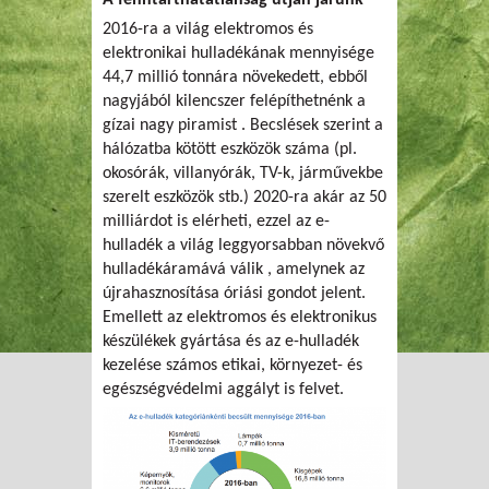
A fenntarthatatlanság útján járunk
2016-ra a világ elektromos és
elektronikai hulladékának mennyisége
44,7 millió tonnára növekedett, ebből
nagyjából kilencszer felépíthetnénk a
gízai nagy piramist . Becslések szerint a
hálózatba kötött eszközök száma (pl.
okosórák, villanyórák, TV-k, járművekbe
szerelt eszközök stb.) 2020-ra akár az 50
milliárdot is elérheti, ezzel az e-
hulladék a világ leggyorsabban növekvő
hulladékáramává válik , amelynek az
újrahasznosítása óriási gondot jelent.
Emellett az elektromos és elektronikus
készülékek gyártása és az e-hulladék
kezelése számos etikai, környezet- és
egészségvédelmi aggályt is felvet.