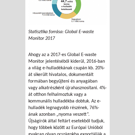
Statisztika forrása: Global E-waste
Monitor 2017
Ahogy az a 2017-es Global E-waste
Monitor jelentéséből kiderül, 2016-ban
a világ e-hulladékának csupán kb. 20%-
át sikerült hivatalos, dokumentált
formában begyűjteni és anyagában
vagy alkatrészként újrahasznosítani. 4%-
át otthon felhalmoztuk vagy a
kommunális hulladékba dobtuk. Az e-
hulladék legnagyobb részének, 76%-
ának azonban „nyoma veszett”.
Újságírók által feltárt esetekből tudjuk,
hogy többek között az Európai Unióból
gyakran olyan országokba exportálják a