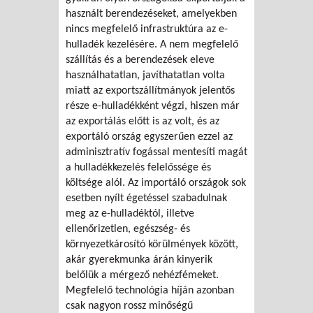
használt berendezéseket, amelyekben
nincs megfelelő infrastruktúra az e-
hulladék kezelésére. A nem megfelelő
szállítás és a berendezések eleve
használhatatlan, javíthatatlan volta
miatt az exportszállítmányok jelentős
része e-hulladékként végzi, hiszen már
az exportálás előtt is az volt, és az
exportáló ország egyszerűen ezzel az
adminisztratív fogással mentesíti magát
a hulladékkezelés felelőssége és
költsége alól. Az importáló országok sok
esetben nyílt égetéssel szabadulnak
meg az e-hulladéktól, illetve
ellenőrizetlen, egészség- és
környezetkárosító körülmények között,
akár gyerekmunka árán kinyerik
belőlük a mérgező nehézfémeket.
Megfelelő technológia híján azonban
csak nagyon rossz minőségű