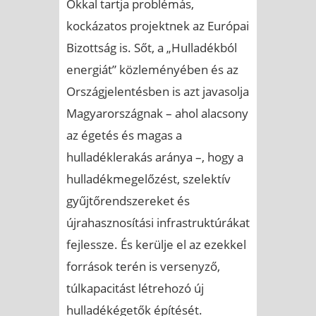
Okkal tartja problémás,
kockázatos projektnek az Európai
Bizottság is. Sőt, a „Hulladékból
energiát” közleményében és az
Országjelentésben is azt javasolja
Magyarországnak – ahol alacsony
az égetés és magas a
hulladéklerakás aránya –, hogy a
hulladékmegelőzést, szelektív
gyűjtőrendszereket és
újrahasznosítási infrastruktúrákat
fejlessze. És kerülje el az ezekkel
források terén is versenyző,
túlkapacitást létrehozó új
hulladékégetők építését.