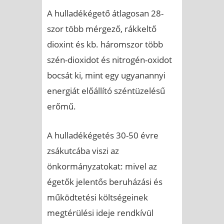
A hulladékégető átlagosan 28-
szor több mérgező, rákkeltő
dioxint és kb. háromszor több
szén-dioxidot és nitrogén-oxidot
bocsát ki, mint egy ugyanannyi
energiát előállító széntüzelésű
erőmű.
A hulladékégetés 30-50 évre
zsákutcába viszi az
önkormányzatokat: mivel az
égetők jelentős beruházási és
működtetési költségeinek
megtérülési ideje rendkívül