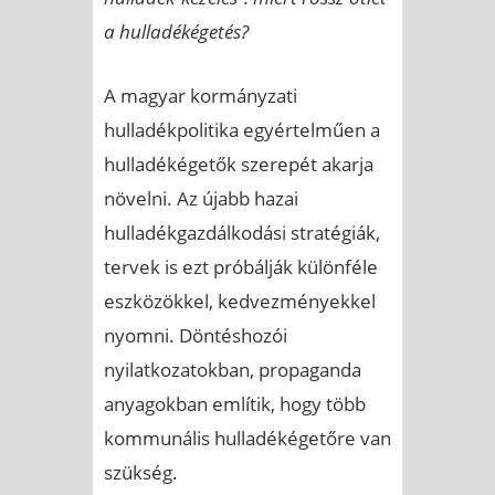
a hulladékégetés?
A magyar kormányzati
hulladékpolitika egyértelműen a
hulladékégetők szerepét akarja
növelni. Az újabb hazai
hulladékgazdálkodási stratégiák,
tervek is ezt próbálják különféle
eszközökkel, kedvezményekkel
nyomni. Döntéshozói
nyilatkozatokban, propaganda
anyagokban említik, hogy több
kommunális hulladékégetőre van
szükség.