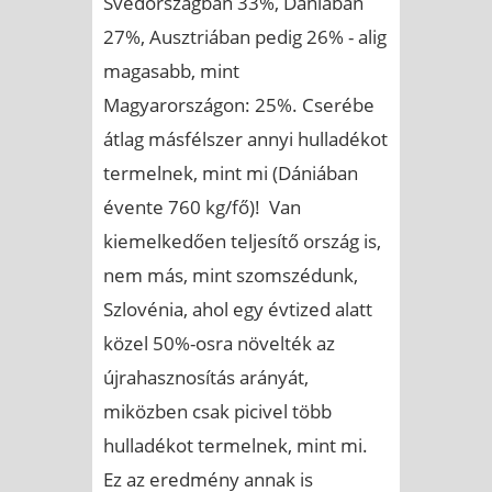
Svédországban 33%, Dániában
27%, Ausztriában pedig 26% - alig
magasabb, mint
Magyarországon: 25%. Cserébe
átlag másfélszer annyi hulladékot
termelnek, mint mi (Dániában
évente 760 kg/fő)! Van
kiemelkedően teljesítő ország is,
nem más, mint szomszédunk,
Szlovénia, ahol egy évtized alatt
közel 50%-osra növelték az
újrahasznosítás arányát,
miközben csak picivel több
hulladékot termelnek, mint mi.
Ez az eredmény annak is