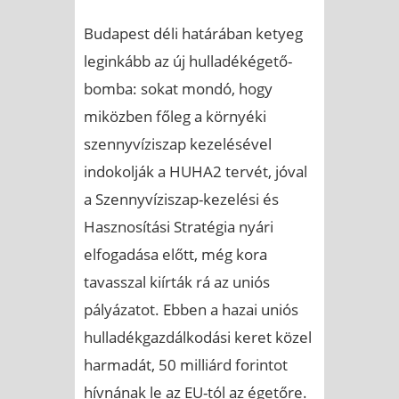
Budapest déli határában ketyeg
leginkább az új hulladékégető-
bomba: sokat mondó, hogy
miközben főleg a környéki
szennyvíziszap kezelésével
indokolják a HUHA2 tervét, jóval
a Szennyvíziszap-kezelési és
Hasznosítási Stratégia nyári
elfogadása előtt, még kora
tavasszal kiírták rá az uniós
pályázatot. Ebben a hazai uniós
hulladékgazdálkodási keret közel
harmadát, 50 milliárd forintot
hívnának le az EU-tól az égetőre.