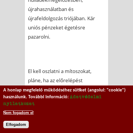
újrahasználatban és
újrafeldolgozás triójában. Kár
uniós pénzeket égetésre
pazarolni.
El kell oszlatni a mítoszokat,
pláne, ha az előrelépést
akadályozzák: nem állunk olyan
A honlap megfelelő működéséhez sütiket (angolul: "cookie")
Adatvédelmi
használunk. További információ:
rosszul, nem kell Nyugatra
nyilatkozat
mutogatni, és igenis rajtunk is
Nem fogadom el
múlik: a jó hulladékgazdálkodási
Elfogadom
szerkezeten és a lakosságon.