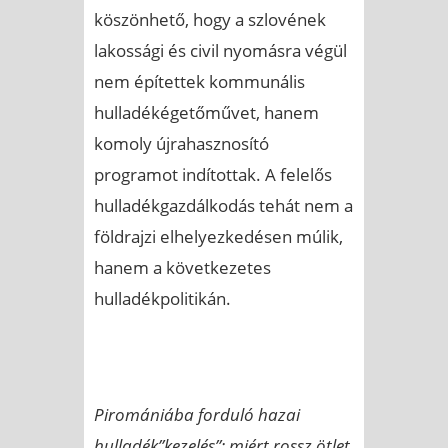
köszönhető, hogy a szlovének
lakossági és civil nyomásra végül
nem építettek kommunális
hulladékégetőművet, hanem
komoly újrahasznosító
programot indítottak. A felelős
hulladékgazdálkodás tehát nem a
földrajzi elhelyezkedésen múlik,
hanem a következetes
hulladékpolitikán.
Piromániába forduló hazai
hulladék”kezelés”: miért rossz ötlet