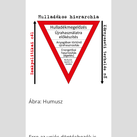
Ábra: Humusz
Erre az uniós döntéshozók is