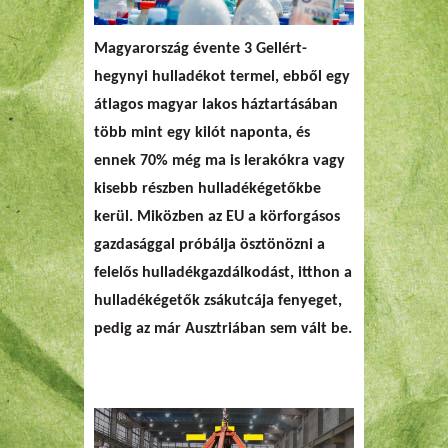
Magyarország évente 3 Gellért-
hegynyi hulladékot termel, ebből egy
átlagos magyar lakos háztartásában
több mint egy kilót naponta, és
ennek 70% még ma is lerakókra vagy
kisebb részben hulladékégetőkbe
kerül. Miközben az EU a körforgásos
gazdasággal próbálja ösztönözni a
felelős hulladékgazdálkodást, itthon a
hulladékégetők zsákutcája fenyeget,
pedig az már Ausztriában sem vált be.