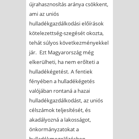
újrahasznosítás aránya csökkent,
ami az uniós
hulladékgazdálkodási előírások
kötelezettség-szegését okozta,
tehát súlyos következményekkel
jár. Ezt Magyarország még
elkerülheti, ha nem erőlteti a
hulladékégetést. A fentiek
fényében a hulladékégetés
valójában rontaná a hazai
hulladékgazdálkodást, az uniós
célszámok teljesítését, és
akadályozná a lakosságot,
önkormányzatokat a
hulladékmegelőzésben,