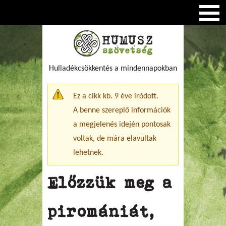
Hulladékcsökkentés a mindennapokban
Figyelmeztető üzenet
Ez a cikk kb. 9 éve íródott.
A benne szereplő információk
a megjelenés idején pontosak
voltak, de mára elavultak
lehetnek.
Előzzük meg a
piromániát,