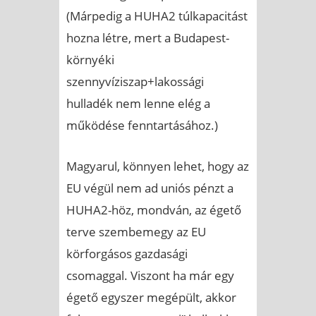
(Márpedig a HUHA2 túlkapacitást
hozna létre, mert a Budapest-
környéki
szennyvíziszap+lakossági
hulladék nem lenne elég a
működése fenntartásához.)
Magyarul, könnyen lehet, hogy az
EU végül nem ad uniós pénzt a
HUHA2-höz, mondván, az égető
terve szembemegy az EU
körforgásos gazdasági
csomaggal. Viszont ha már egy
égető egyszer megépült, akkor