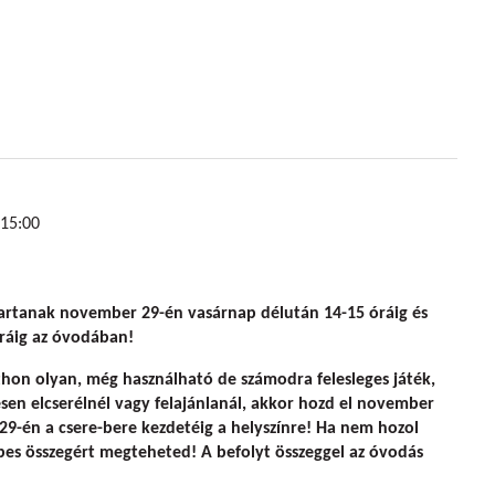
15:00
tartanak
november 29-én vasárnap délután 14-15
óráig
és
ráig
az óvodában!
thon olyan, még használható de számodra felesleges játék,
en elcserélnél vagy felajánlanál, akkor
hozd el november
29-én a csere-bere kezdetéig a helyszínre
! Ha nem hozol
épes összegért megteheted! A befolyt összeggel az óvodás