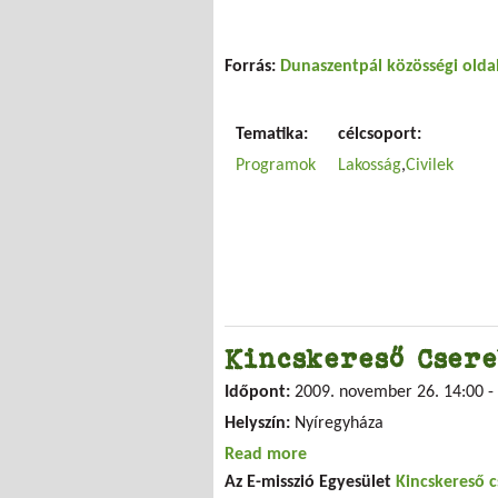
Forrás:
Dunaszentpál közösségi olda
Tematika:
célcsoport:
Programok
Lakosság
Civilek
Kincskereső Cser
Időpont:
2009. november 26.
14:00
-
Helyszín:
Nyíregyháza
Read more
about Kincskereső Csere
Az E-misszió Egyesület
Kincskereső c