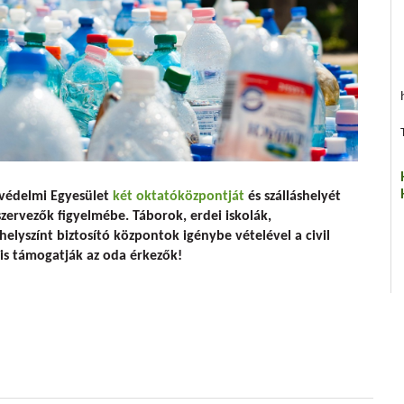
oktatás, erdei iskola
védelmi Egyesület
két oktatóközpontját
és szálláshelyét
zervezők figyelmébe. Táborok, erdei iskolák,
helyszínt biztosító központok igénybe vételével a civil
is támogatják az oda érkezők!