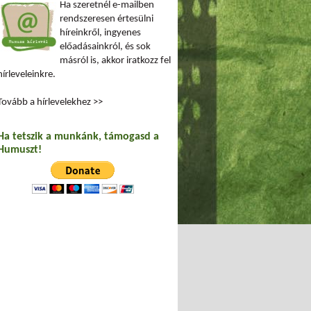
Ha szeretnél e-mailben
rendszeresen értesülni
híreinkről, ingyenes
előadásainkról, és sok
másról is, akkor iratkozz fel
hírleveleinkre.
Tovább a hírlevelekhez >>
Ha tetszik a munkánk, támogasd a
Humuszt!