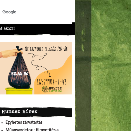
tlakozz!
Humusz hírek
Egyhetes zárvatartás
Műanyagdetox - filmvetítés a