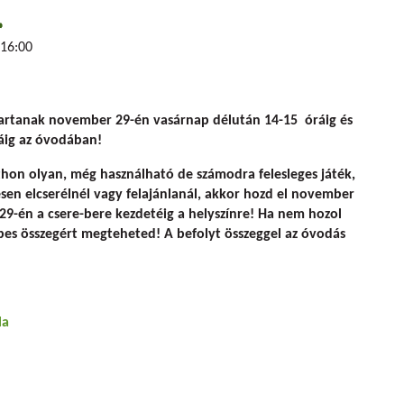
.
16:00
tartanak november 29-én vasárnap délután 14-15 óráig és
áig
az óvodában!
thon olyan, még használható de számodra felesleges játék,
en elcserélnél vagy felajánlanál, akkor
hozd el november
29-én a csere-bere kezdetéig a helyszínre
! Ha nem hozol
épes összegért megteheted! A befolyt összeggel az óvodás
la