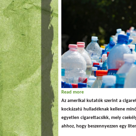
Read more
about A cigarettacsikke
Az amerikai kutatók szerint a cigare
kockázatú hulladéknak kellene minősí
egyetlen cigarettacsikk, mely csek
ahhoz, hogy beszennyezzen egy liter 