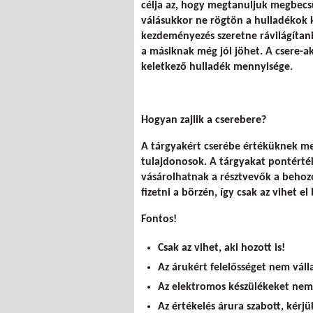
célja az, hogy megtanuljuk megbecsü
válásukkor ne rögtön a hulladékok
kezdeményezés szeretne rávilágítani
a másiknak még jól jöhet. A csere-
keletkező hulladék mennyisége.
Hogyan zajlik a cserebere?
A tárgyakért cserébe értéküknek me
tulajdonosok. A tárgyakat pontérték
vásárolhatnak a résztvevők a behoz
fizetni a börzén, így csak az vihet el
Fontos!
Csak az vihet, aki hozott is!
Az árukért felelősséget nem váll
Az elektromos készülékeket nem 
Az értékelés árura szabott, kérjü