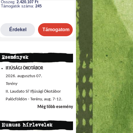
Események
IFJÚSÁGI ÖKOTÁBOR
2026. augusztus 07.
Terény
II. Laudato Si' Ifjúsági Ökotábor
Palócföldön - Terény, aug. 7-12.
Még több esemény
Humusz hírlevelek