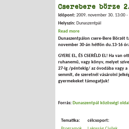
Cserebere börze 2
Időpont:
2009. november 30.
13:00
-
Helyszín:
Dunaszentpál
Read more
about Cserebere börze 2.
Dunaszentpálon csere-Bere Börzét 
november 30-án hétfőn du.13-16 ór
GYERE EL, ÉS CSERÉLD EL! Ha van ot
ruhanemű, vagy könyv, melyet szíves
27-ig /péntekig/ az óvodába vagy a 
semmit, de szeretnél vásárolni jelk
gyermekeket támogatjuk!
Forrás:
Dunaszentpál közösségi olda
Tematika:
célcsoport:
Programok
Lakosság
Civilek