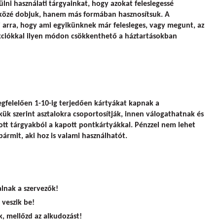
lni használati tárgyainkat, hogy azokat feleslegessé
 közé dobjuk, hanem más formában hasznosítsuk. A
 arra, hogy ami egyikünknek már felesleges, vagy megunt, az
akciókkal ilyen módon csökkenthető a háztartásokban
gfelelően 1-10-ig terjedően kártyákat kapnak a
ük szerint asztalokra csoportosítják, innen válogathatnak és
ott tárgyakból a kapott pontkártyákkal. Pénzzel nem lehet
 bármit, aki hoz is valami használhatót.
alnak a szervezők!
veszik be!
k, mellőzd az alkudozást!