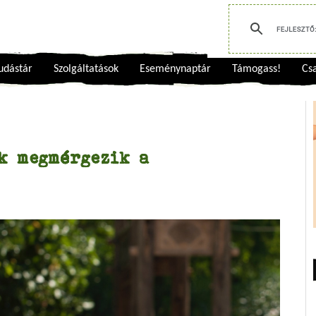
udástár
Szolgáltatások
Eseménynaptár
Támogass!
Csa
k megmérgezik a