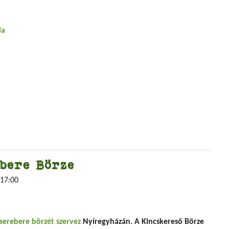
la
ebere Börze
17:00
bere Börze
serebere börzét szervez
Nyíregyházán. A Kincskereső Börze