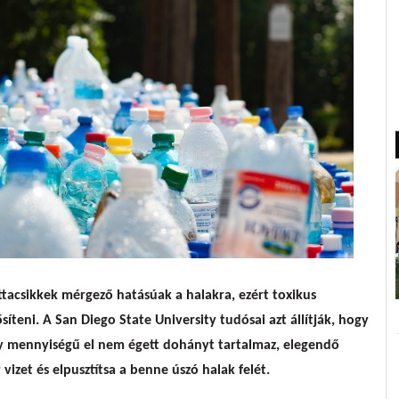
k megmérgezik a környezetünket
ttacsikkek mérgező hatásúak a halakra, ezért toxikus
teni. A San Diego State University tudósai azt állítják, hogy
ély mennyiségű el nem égett dohányt tartalmaz, elegendő
vizet és elpusztítsa a benne úszó halak felét.