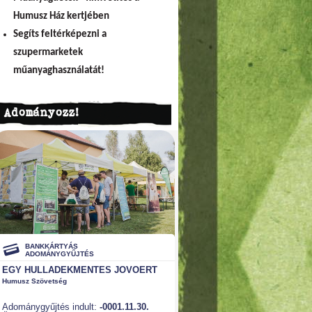
Humusz Ház kertjében
Segíts feltérképezni a
szupermarketek
műanyaghasználatát!
Adományozz!