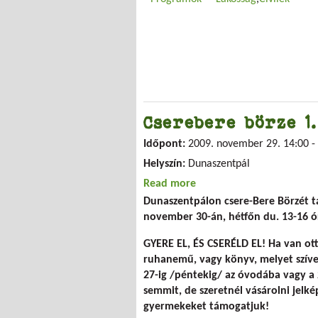
Cserebere börze 1.
Időpont:
2009. november 29.
14:00
-
Helyszín:
Dunaszentpál
Read more
about Cserebere börze 1.
Dunaszentpálon csere-Bere Börzét 
november 30-án, hétfőn du. 13-16 ó
GYERE EL, ÉS CSERÉLD EL! Ha van ot
ruhanemű, vagy könyv, melyet szíves
27-ig /péntekig/ az óvodába vagy a 
semmit, de szeretnél vásárolni jelk
gyermekeket támogatjuk!