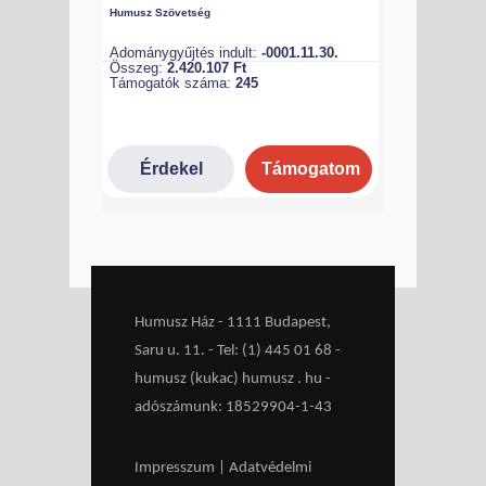
Humusz Ház - 1111 Budapest,
Saru u. 11. - Tel: (1) 445 01 68 -
humusz (kukac) humusz . hu -
adószámunk: 18529904-1-43
Impresszum
|
Adatvédelmi