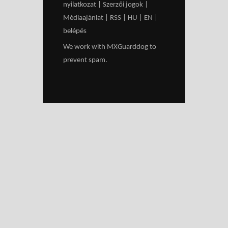
nyilatkozat
|
Szerzői jogok
|
Médiaajánlat
|
RSS
|
HU
|
EN
|
belépés
We work with
MXGuarddog
to
prevent spam.