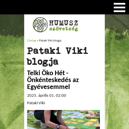
Címlap
» Pataki Viki blogja
Jelenlegi hely
Pataki Viki
blogja
Telki Öko Hét -
Önkénteskedés az
Egyévesemmel
2025. április 01. 02:00
Pataki Viki