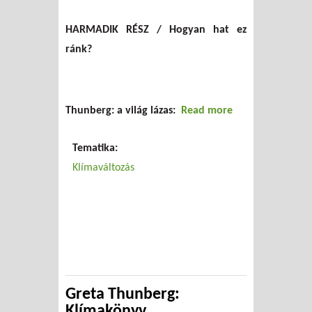
HARMADIK RÉSZ / Hogyan hat ez
ránk?
Thunberg: a világ lázas:
Read more
about Greta
Thunberg:
Tematika:
Klímakönyv
Klímaváltozás
összefoglalása
(3. rész)
Greta Thunberg:
Klímakönyv