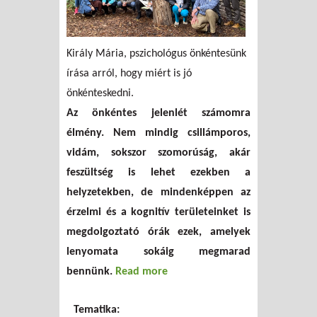
Király Mária, pszichológus önkéntesünk
írása arról, hogy miért is jó
önkénteskedni.
Az önkéntes jelenlét számomra
élmény. Nem mindig csillámporos,
vidám, sokszor szomorúság, akár
feszültség is lehet ezekben a
helyzetekben, de mindenképpen az
érzelmi és a kognitív területeinket is
megdolgoztató órák ezek, amelyek
lenyomata sokáig megmarad
bennünk.
Read more
about Önkéntesség - másokért
és magamért
Tematika: