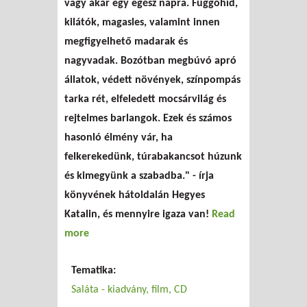
vagy akár egy egész napra. Függőhíd,
kilátók, magasles, valamint innen
megfigyelhető madarak és
nagyvadak. Bozótban megbúvó apró
állatok, védett növények, színpompás
tarka rét, elfeledett mocsárvilág és
rejtelmes barlangok. Ezek és számos
hasonló élmény vár, ha
felkerekedünk, túrabakancsot húzunk
és kimegyünk a szabadba." - írja
könyvének hátoldalán Hegyes
Katalin, és mennyire igaza van!
Read
more
about Könyvajánló: Ki a szabadba! - 130
izgalmas tanösvény Budapesten és környékén
Tematika:
(Hegyes Katalin)
Saláta - kiadvány, film, CD