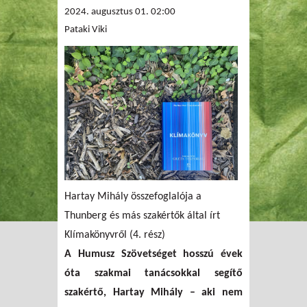
2024. augusztus 01. 02:00
Pataki Viki
Hartay Mihály összefoglalója a
Thunberg és más szakértők által írt
Klímakönyvről (4. rész)
A Humusz Szövetséget hosszú évek
óta szakmai tanácsokkal segítő
szakértő, Hartay Mihály – aki nem