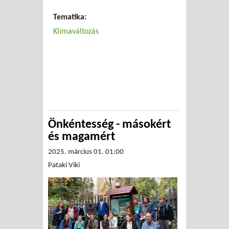
összefoglalása (1. rész)
Tematika:
Klímaváltozás
Önkéntesség - másokért
és magamért
2025. március 01. 01:00
Pataki Viki