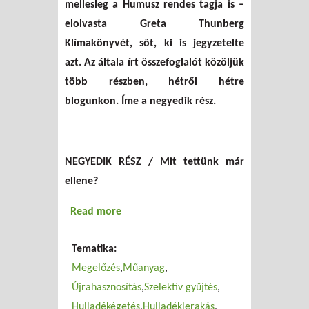
mellesleg a Humusz rendes tagja is –
elolvasta Greta Thunberg
Klímakönyvét, sőt, ki is jegyzetelte
azt. Az általa írt összefoglalót közöljük
több részben, hétről hétre
blogunkon. Íme a negyedik rész.
NEGYEDIK RÉSZ / Mit tettünk már
ellene?
Read more
about Greta Thunberg: Klímakönyv
összefoglalása (4. rész)
Tematika:
Megelőzés
Műanyag
Újrahasznosítás
Szelektív gyűjtés
Hulladékégetés
Hulladéklerakás