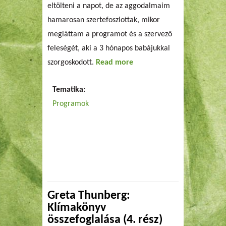
eltölteni a napot, de az aggodalmaim
hamarosan szertefoszlottak, mikor
megláttam a programot és a szervező
feleségét, aki a 3 hónapos babájukkal
szorgoskodott.
Read more
about Telki Öko Hét -
Önkénteskedés az
Tematika:
Egyévesemmel
Programok
Greta Thunberg:
Klímakönyv
összefoglalása (4. rész)