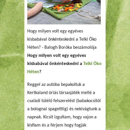
Hogy milyen volt egy egyéves
kisbabával önkénteskedni a Telki Öko
Héten? - Balogh Boróka beszámolója
Hogy milyen volt egy egyéves
kisbabával önkénteskedni a
Telki Öko
Héten
?
Reggel az autóba bepakoltuk a
Kertkaland óriás társasjáték mellé a
családi túlélő felszerelést (babakocsitól
a bolognai spagettiig) és nekivágtunk a
napnak. Kicsit izgultam, hogy vajon a
kisfiam és a férjem hogy fogják