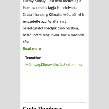
Hartay Mihály – aki nem mellesleg a
Humusz rendes tagja is – elolvasta
Greta Thunberg Klímakönyvét, sőt, ki is
jegyzetelte azt. Az általa írt
összefoglalót közöljük több részben,
hétről hétre blogunkon. Íme a második
rész.
Read more
about Greta Thunberg: Klímakönyv
összefoglalása (2. rész)
Tematika:
Műanyag
Klímaváltozás
Szakpolitika