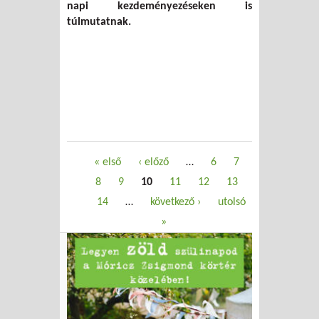
napi kezdeményezéseken is
túlmutatnak.
Oldalak
« első
‹ előző
…
6
7
8
9
10
11
12
13
14
…
következő ›
utolsó
»