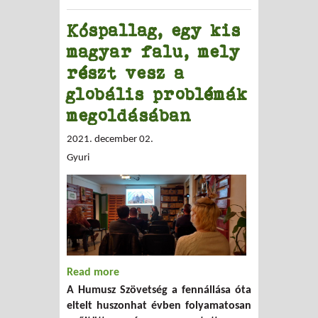
Kóspallag, egy kis
magyar falu, mely
részt vesz a
globális problémák
megoldásában
2021. december 02.
Gyuri
Read more
about Kóspallag, egy kis magyar falu,
A Humusz Szövetség a fennállása óta
mely részt vesz a globális problémák
eltelt huszonhat évben folyamatosan
megoldásában