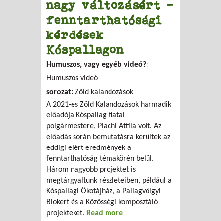
nagy változásért –
fenntarthatósági
kérdések
Kóspallagon
Humuszos, vagy egyéb videó?:
Humuszos videó
sorozat:
Zöld kalandozások
A 2021-es Zöld Kalandozások harmadik
előadója Kóspallag fiatal
polgármestere, Plachi Attila volt. Az
előadás során bemutatásra kerültek az
eddigi elért eredmények a
fenntarthatóság témakörén belül.
Három nagyobb projektet is
megtárgyaltunk részleteiben, például a
Kóspallagi Ökotájház, a Pallagvölgyi
Biokert és a Közösségi komposztáló
projekteket.
Read more
about Apró cselekedetek egy