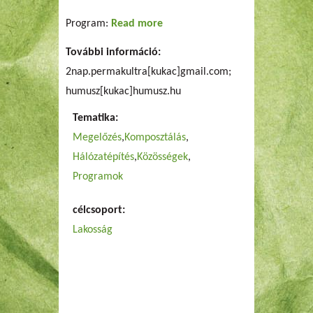
Program:
Read more
about Itt a tavasz! Menjünk ki
a kertbe! - Permakultúrás
További információ:
Workshop és magcserebere
2nap.permakultra[kukac]gmail.com;
humusz[kukac]humusz.hu
Tematika:
Megelőzés
Komposztálás
Hálózatépítés
Közösségek
Programok
célcsoport:
Lakosság