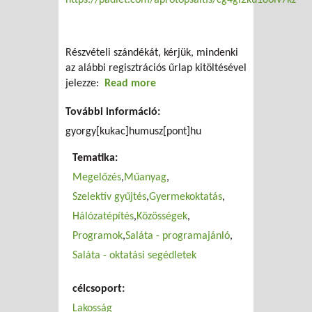
https://padlet.com/aprotopsaltis/cg4gl2ku18olv7kz
Részvételi szándékát, kérjük, mindenki
az alábbi regisztrációs űrlap kitöltésével
jelezze:
Read more
about Plastic Free Heroes
projektzáró esemény
További információ:
gyorgy[kukac]humusz[pont]hu
Tematika:
Megelőzés
Műanyag
Szelektív gyűjtés
Gyermekoktatás
Hálózatépítés
Közösségek
Programok
Saláta - programajánló
Saláta - oktatási segédletek
célcsoport:
Lakosság