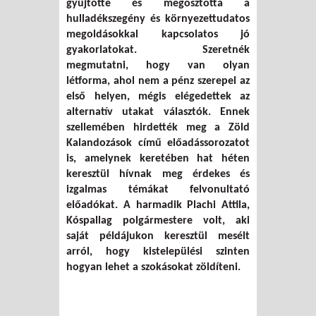
gyűjtötte és megosztotta a
hulladékszegény és környezettudatos
megoldásokkal kapcsolatos jó
gyakorlatokat. Szeretnék
megmutatni, hogy van olyan
létforma, ahol nem a pénz szerepel az
első helyen, mégis elégedettek az
alternatív utakat választók. Ennek
szellemében hirdették meg a Zöld
Kalandozások című előadássorozatot
is, amelynek keretében hat héten
keresztül hívnak meg érdekes és
izgalmas témákat felvonultató
előadókat. A harmadik Plachi Attila,
Kóspallag polgármestere volt, aki
saját példájukon keresztül mesélt
arról, hogy kistelepülési szinten
hogyan lehet a szokásokat zöldíteni.