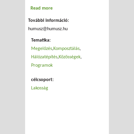
Read more
about Tavaszi komposztképzés és
regisztrációs lehetőség
További információ:
humusz@humusz.hu
Tematika:
Megelőzés
Komposztálás
Hálózatépítés
Közösségek
Programok
célcsoport:
Lakosság