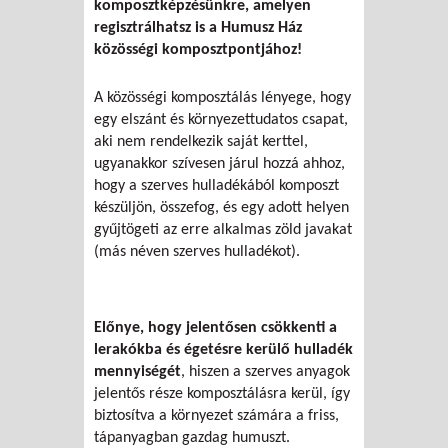
komposztképzésünkre, amelyen
regisztrálhatsz is a Humusz Ház
közösségi komposztpontjához!
A közösségi komposztálás lényege, hogy
egy elszánt és környezettudatos csapat,
aki nem rendelkezik saját kerttel,
ugyanakkor szívesen járul hozzá ahhoz,
hogy a szerves hulladékából komposzt
készüljön, összefog, és egy adott helyen
gyűjtögeti az erre alkalmas zöld javakat
(más néven szerves hulladékot).
Előnye, hogy jelentősen csökkenti a
lerakókba és égetésre kerülő hulladék
mennyiségét
, hiszen a szerves anyagok
jelentős része komposztálásra kerül, így
biztosítva a környezet számára a friss,
tápanyagban gazdag humuszt.