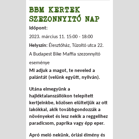
BBM KERTEK
SZEZONNYITÓ NAP
Időpont:
2023. március 11.
15:00
-
18:00
Helyszín:
Élesztőház, Tűzoltó utca 22.
A Budapest Bike Maffia szezonnyitó
eseménye
Mi adjuk a magot, te neveled a
palántát (velünk együtt, nyilván).
Utána elmegyünk a
hajléktalanszállókon telepített
kertjeinkbe, közösen elültetjük az ott
lakókkal, akik továbbgondozzák a
növényeket és lesz nekik a reggelihez
paradicsom, paprika vagy épp eper.
Apró meló nekünk, óriási élmény és