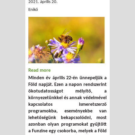
2021. április 20.
Enikő
Read more
about 13 zöld program, amivel minden
Minden év április 22-én ünnepeljük a
nap ünnepelhetjük a Föld napját
Föld napját. Ezen a napon rendszerint
ökotudatosságot mélyítő, a
környezetünkkel és annak védelmével
kapcsolatos ismeretszerző
programokba, eseményekbe van
lehetőségünk bekapcsolódni, most
azonban olyan programokat gyűjtött
a Funzine egy csokorba, melyek a Föld