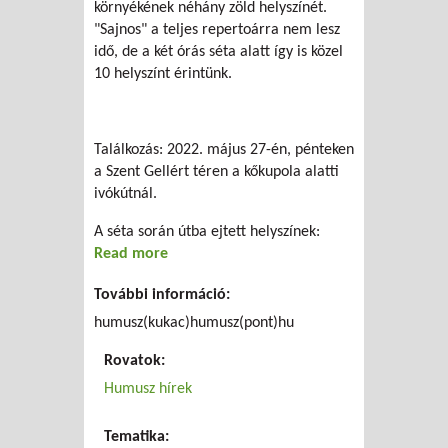
környékének néhány zöld helyszínét.
"Sajnos" a teljes repertoárra nem lesz
idő, de a két órás séta alatt így is közel
10 helyszínt érintünk.
Találkozás: 2022. május 27-én, pénteken
a Szent Gellért téren a kőkupola alatti
ivókútnál.
A séta során útba ejtett helyszínek:
Read more
about Városi Zöld Kalandozás
További információ:
humusz(kukac)humusz(pont)hu
Rovatok:
Humusz hírek
Tematika: