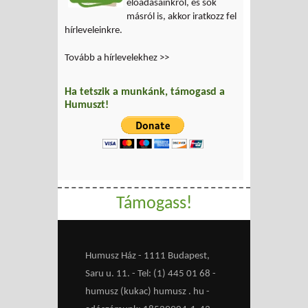
előadásainkról, és sok
másról is, akkor iratkozz fel
hírleveleinkre.
Tovább a hírlevelekhez >>
Ha tetszik a munkánk, támogasd a
Humuszt!
Támogass!
Humusz Ház - 1111 Budapest,
Saru u. 11. - Tel: (1) 445 01 68 -
humusz (kukac) humusz . hu -