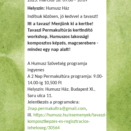
2023. március 18.
09:00
-
10:09
Helyszín:
Humusz Ház
Indítsuk közösen, jó kedvvel a tavaszt!
Itt a tavasz! Menjünk ki a kertbe!
Tavaszi Permakultúrás kertindító
workshop, Humuszos lakossági
komposztos képzés, magcserebere -
mindez egy nap alatt!
A Humusz Szövetség programja
ingyenes
A 2 Nap Permakultúra programja: 9.00-
14.00-ig 10,500 Ft
Helyszín: Humusz Ház, Budapest XI.,
Saru utca 11.
Jelentkezés a programokra:
2nap.permakultra@gmail.com
,
ill.
https://humusz.hu/esemenyek/tavaszi-
komposztkepzes-es-regisztracios-
lehetoseg/30564