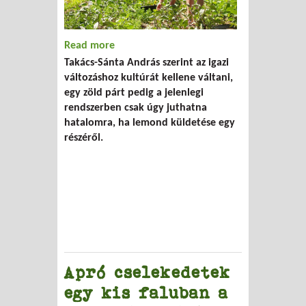
Read more
about A gazdasági-politikai elitnek nem
Takács-Sánta András szerint az igazi
érdeke az ökológiai fordulat
változáshoz kultúrát kellene váltani,
egy zöld párt pedig a jelenlegi
rendszerben csak úgy juthatna
hatalomra, ha lemond küldetése egy
részéről.
Apró cselekedetek
egy kis faluban a