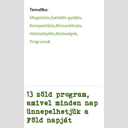
kis faluban a nagy
változásért –
Tematika:
fenntarthatósági kérdések
Megelőzés
Szelektív gyűjtés
Kóspallagon
Komposztálás
Klímaváltozás
Hálózatépítés
Közösségek
Programok
13 zöld program,
amivel minden nap
ünnepelhetjük a
Föld napját