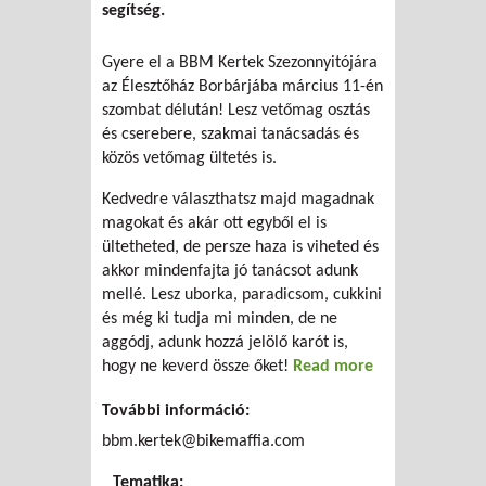
segítség.
Gyere el a BBM Kertek Szezonnyitójára
az Élesztőház Borbárjába március 11-én
szombat délután! Lesz vetőmag osztás
és cserebere, szakmai tanácsadás és
közös vetőmag ültetés is.
Kedvedre választhatsz majd magadnak
magokat és akár ott egyből el is
ültetheted, de persze haza is viheted és
akkor mindenfajta jó tanácsot adunk
mellé. Lesz uborka, paradicsom, cukkini
és még ki tudja mi minden, de ne
aggódj, adunk hozzá jelölő karót is,
hogy ne keverd össze őket!
Read more
about BBM
KERTEK
További információ:
SZEZONNYITÓ
NAP
bbm.kertek@bikemaffia.com
Tematika: