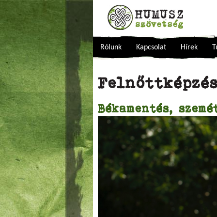
Rólunk
Kapcsolat
Hírek
T
Felnőttképzé
Békamentés, szemé