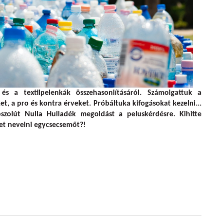
s a textilpelenkák összehasonlításáról. Számolgattuk a
t, a pro és kontra érveket. Próbáltuka kifogásokat kezelni...
zolút Nulla Hulladék megoldást a peluskérdésre. Kihitte
het nevelni egycsecsemőt?!