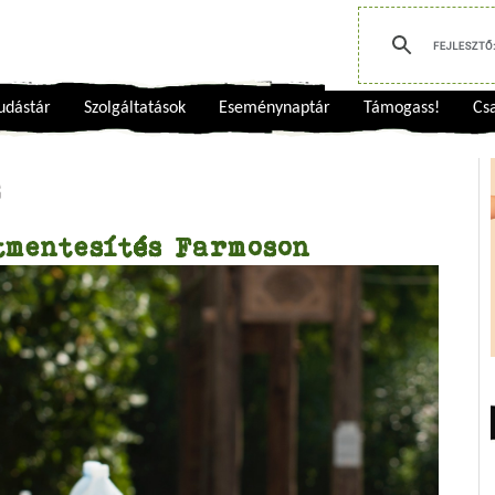
udástár
Szolgáltatások
Eseménynaptár
Támogass!
Csa
s
tmentesítés Farmoson