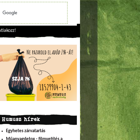
tlakozz!
Humusz hírek
Egyhetes zárvatartás
Műanyagdetox - filmvetítés a