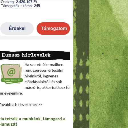
Humusz hírlevelek
Ha szeretnél e-mailben
rendszeresen értesülni
híreinkről, ingyenes
előadásainkról, és sok
másról is, akkor iratkozz fel
hírleveleinkre.
Tovább a hírlevelekhez >>
Ha tetszik a munkánk, támogasd a
Humuszt!