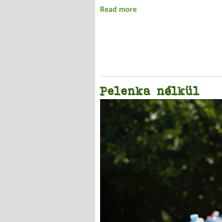
Read more
about Apokalipszis most
Pelenka nélkül