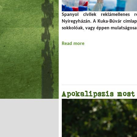
Spanyol civilek reklámellenes re
Nyíregyházán. A Kuka-Búvár címlap
sokkolóak, vagy éppen mulatságosa
Read more
about Fogyasztás mindha
Apokalipszis most