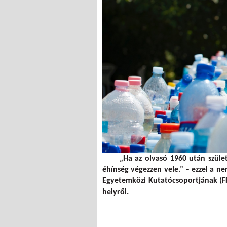
„
Ha az olvasó 1960 után szüle
éhínség végezzen vele.” – ezzel a n
Egyetemközi Kutatócsoportjának (F
helyről.