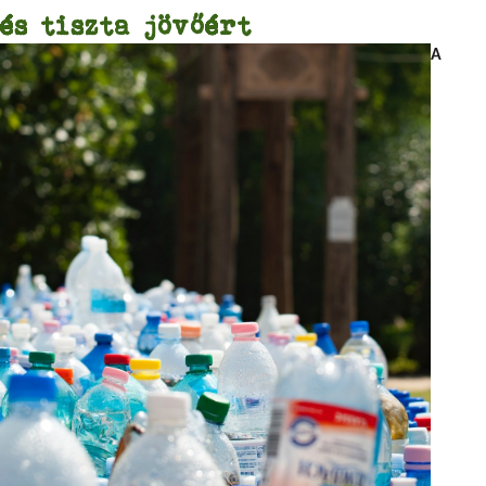
és tiszta jövőért
A