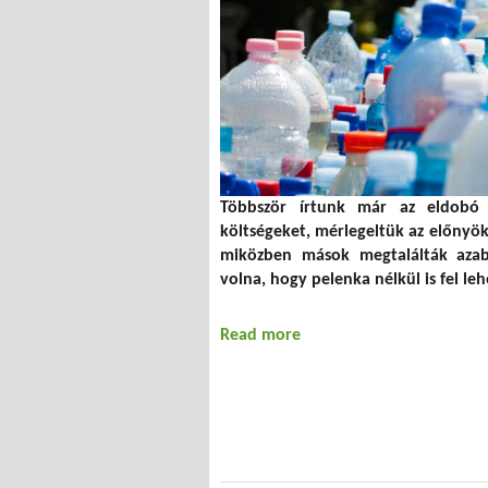
Többször írtunk már az eldobó é
költségeket, mérlegeltük az előnyöke
miközben mások megtalálták azabs
volna, hogy pelenka nélkül is fel le
Read more
about Pelenka nélkül