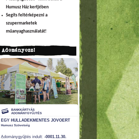
Humusz Ház kertjében
Segíts feltérképezni a
szupermarketek
műanyaghasználatát!
Adományozz!