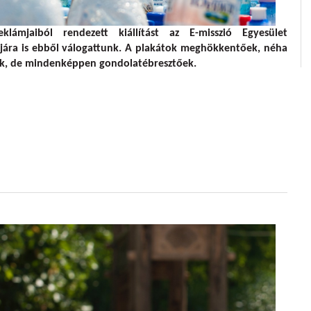
klámjaiból rendezett kiállítást az E-misszió Egyesület
jára is ebből válogattunk. A plakátok meghökkentőek, néha
k, de mindenképpen gondolatébresztőek.
lálig