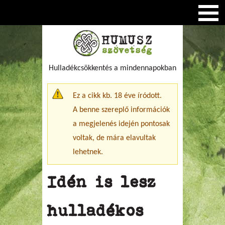
Hulladékcsökkentés a mindennapokban
Figyelmeztető üzenet
Ez a cikk kb. 18 éve íródott.
A benne szereplő információk
a megjelenés idején pontosak
voltak, de mára elavultak
lehetnek.
Idén is lesz
hulladékos