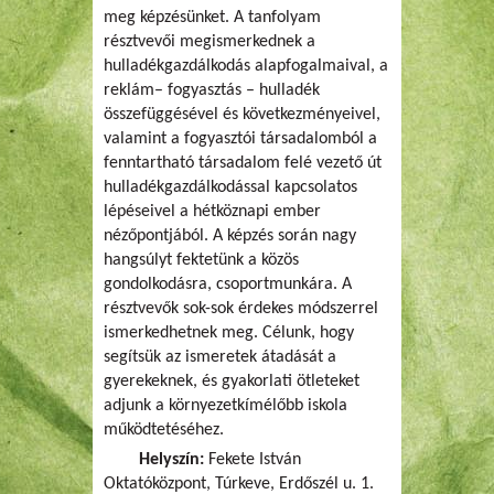
meg képzésünket. A tanfolyam
résztvevői megismerkednek a
hulladékgazdálkodás alapfogalmaival, a
reklám– fogyasztás – hulladék
összefüggésével és következményeivel,
valamint a fogyasztói társadalomból a
fenntartható társadalom felé vezető út
hulladékgazdálkodással kapcsolatos
lépéseivel a hétköznapi ember
nézőpontjából. A képzés során nagy
hangsúlyt fektetünk a közös
gondolkodásra, csoportmunkára. A
résztvevők sok-sok érdekes módszerrel
ismerkedhetnek meg. Célunk, hogy
segítsük az ismeretek átadását a
gyerekeknek, és gyakorlati ötleteket
adjunk a környezetkímélőbb iskola
működtetéséhez.
Helyszín:
Fekete István
Oktatóközpont, Túrkeve, Erdőszél u. 1.