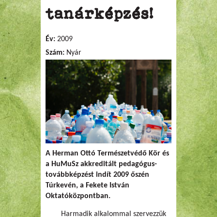
tanárképzés!
Év:
2009
Szám:
Nyár
A Herman Ottó Természetvédő Kör és
a HuMuSz akkreditált pedagógus-
továbbképzést indít 2009 őszén
Túrkevén, a Fekete István
Oktatóközpontban.
Harmadik alkalommal szervezzük