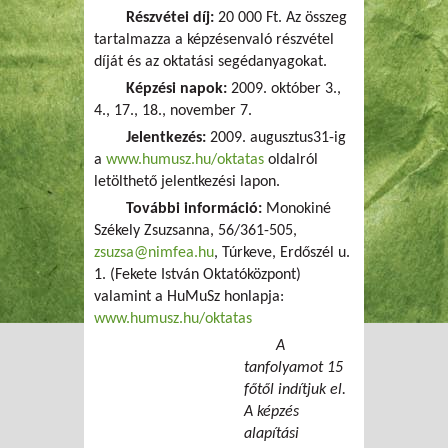
Részvétei díj:
20 000 Ft. Az összeg
tartalmazza a képzésenvaló részvétel
díját és az oktatási segédanyagokat.
Képzési napok:
2009. október 3.,
4., 17., 18., november 7.
Jelentkezés:
2009. augusztus31-ig
a
www.humusz.hu/oktatas
oldalról
letölthető jelentkezési lapon.
További információ:
Monokiné
Székely Zsuzsanna, 56/361-505,
zsuzsa@nimfea.hu
, Túrkeve, Erdőszél u.
1. (Fekete István Oktatóközpont)
valamint a HuMuSz honlapja:
www.humusz.hu/oktatas
A
tanfolyamot 15
főtől indítjuk el.
A képzés
alapítási