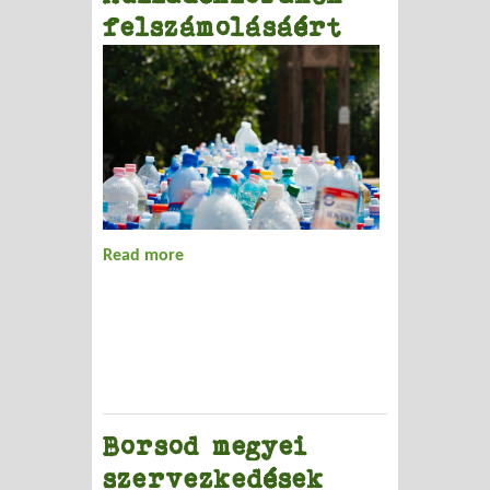
felszámolásáért
Read more
about Tájsebészet az illegális
hulladéklerakók felszámolásáért
Borsod megyei
szervezkedések