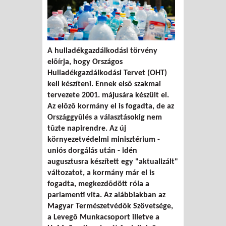
A hulladékgazdálkodási törvény
elõírja, hogy Országos
Hulladékgazdálkodási Tervet (OHT)
kell készíteni. Ennek elsõ szakmai
tervezete 2001. májusára készült el.
Az elõzõ kormány el is fogadta, de az
Országgyûlés a választásokig nem
tûzte napirendre. Az új
környezetvédelmi minisztérium -
uniós dorgálás után - idén
augusztusra készített egy "aktualizált"
változatot, a kormány már el is
fogadta, megkezdõdött róla a
parlamenti vita. Az alábbiakban az
Magyar Természetvédõk Szövetsége,
a Levegõ Munkacsoport illetve a