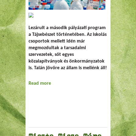
Lezárult a második pályázati program
a Tájsebészet történetében. Az iskolás
csoportok mellett idén már
megmozdultak a tarsadalmi
szervezetek, sőt egyes
közalapítványok és önkormányzatok
is. Talán jövőre az állam is mellénk áll!
Read more
about Országos eredményhirdetés és
díjátadó ünnepség