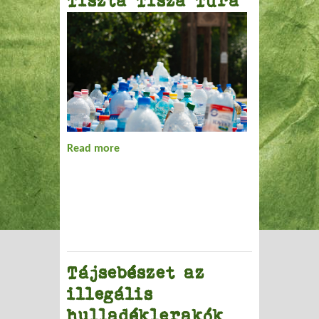
Tiszta Tisza Túra
Read more
about Tiszta Tisza Túra
Tájsebészet az
illegális
hulladéklerakók