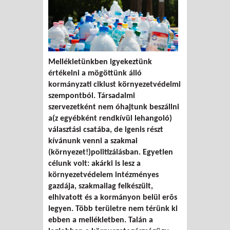
Mellékletünkben igyekeztünk
értékelni a mögöttünk álló
kormányzati ciklust környezetvédelmi
szempontból. Társadalmi
szervezetként nem óhajtunk beszállni
a(z egyébként rendkívül lehangoló)
választási csatába, de igenis részt
kívánunk venni a szakmai
(környezet!)politizálásban. Egyetlen
célunk volt: akárki is lesz a
környezetvédelem intézményes
gazdája, szakmailag felkészült,
elhivatott és a kormányon belül erõs
legyen. Több területre nem térünk ki
ebben a mellékletben. Talán a