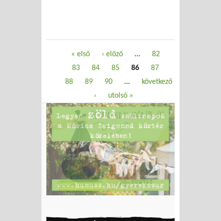
Oldalak
« első
‹ előző
…
82
83
84
85
86
87
88
89
90
…
következő
›
utolsó »