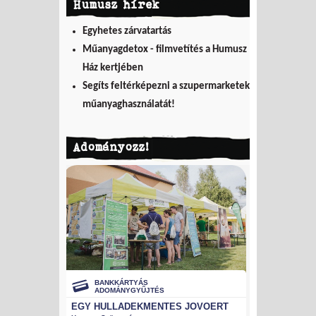
Humusz hírek
Egyhetes zárvatartás
Műanyagdetox - filmvetítés a Humusz
Ház kertjében
Segíts feltérképezni a szupermarketek
műanyaghasználatát!
Adományozz!