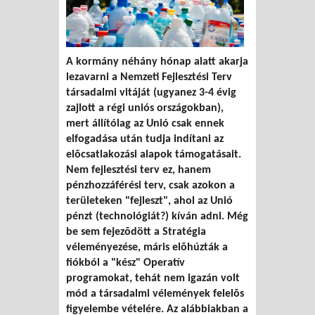
A kormány néhány hónap alatt akarja
lezavarni a Nemzeti Fejlesztési Terv
társadalmi vitáját (ugyanez 3-4 évig
zajlott a régi uniós országokban),
mert állítólag az Unió csak ennek
elfogadása után tudja indítani az
elõcsatlakozási alapok támogatásait.
Nem fejlesztési terv ez, hanem
pénzhozzáférési terv, csak azokon a
területeken "fejleszt", ahol az Unió
pénzt (technológiát?) kíván adni. Még
be sem fejezõdött a Stratégia
véleményezése, máris elõhúzták a
fiókból a "kész" Operatív
programokat, tehát nem igazán volt
mód a társadalmi vélemények felelõs
figyelembe vételére. Az alábbiakban a