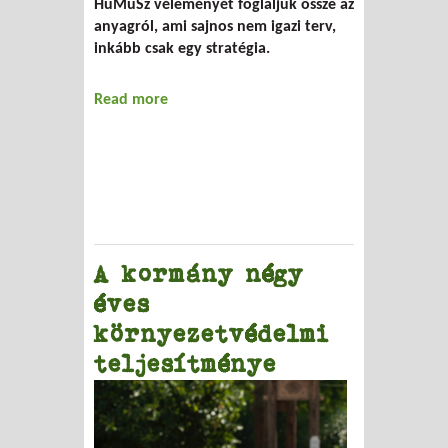
HuMuSz véleményét foglaljuk össze az
anyagról, ami sajnos nem igazi terv,
inkább csak egy stratégia.
Read more
about Országos Hulladékgazdálkodási
Terv
A kormány négy
éves
környezetvédelmi
teljesítménye