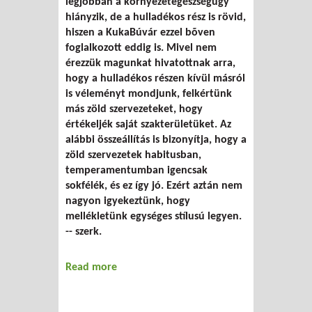
legjobban a környezetegészségügy
hiányzik, de a hulladékos rész is rövid,
hiszen a KukaBúvár ezzel bõven
foglalkozott eddig is. Mivel nem
érezzük magunkat hivatottnak arra,
hogy a hulladékos részen kívül másról
is véleményt mondjunk, felkértünk
más zöld szervezeteket, hogy
értékeljék saját szakterületüket. Az
alábbi összeállítás is bizonyítja, hogy a
zöld szervezetek habitusban,
temperamentumban igencsak
sokfélék, és ez így jó. Ezért aztán nem
nagyon igyekeztünk, hogy
mellékletünk egységes stílusú legyen.
-- szerk.
Read more
about A kormány négy éves
környezetvédelmi teljesítménye