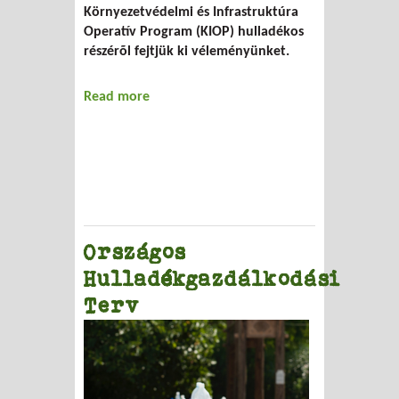
Környezetvédelmi és Infrastruktúra
Operatív Program (KIOP) hulladékos
részérõl fejtjük ki véleményünket.
Read more
about Nemzeti Fejlesztési Terv
Országos
Hulladékgazdálkodási
Terv