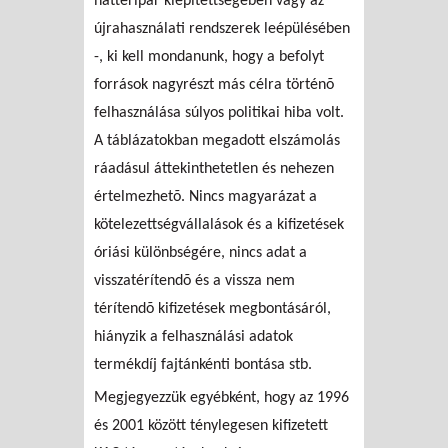
háttéripar kiépítettségében vagy az
újrahasználati rendszerek leépülésében
-, ki kell mondanunk, hogy a befolyt
források nagyrészt más célra történõ
felhasználása súlyos politikai hiba volt.
A táblázatokban megadott elszámolás
ráadásul áttekinthetetlen és nehezen
értelmezhetõ. Nincs magyarázat a
kötelezettségvállalások és a kifizetések
óriási különbségére, nincs adat a
visszatérítendõ és a vissza nem
térítendõ kifizetések megbontásáról,
hiányzik a felhasználási adatok
termékdíj fajtánkénti bontása stb.
Megjegyezzük egyébként, hogy az 1996
és 2001 között ténylegesen kifizetett