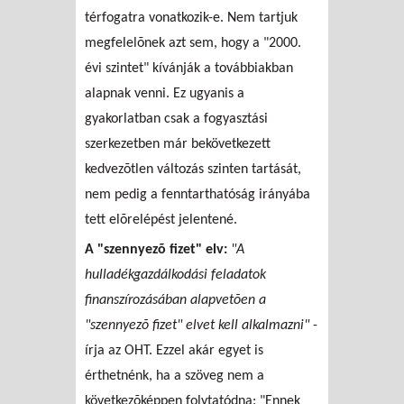
térfogatra vonatkozik-e. Nem tartjuk
megfelelõnek azt sem, hogy a "2000.
évi szintet" kívánják a továbbiakban
alapnak venni. Ez ugyanis a
gyakorlatban csak a fogyasztási
szerkezetben már bekövetkezett
kedvezõtlen változás szinten tartását,
nem pedig a fenntarthatóság irányába
tett elõrelépést jelentené.
A "szennyezõ fizet" elv:
"A
hulladékgazdálkodási feladatok
finanszírozásában alapvetõen a
"szennyezõ fizet" elvet kell alkalmazni"
-
írja az OHT. Ezzel akár egyet is
érthetnénk, ha a szöveg nem a
következõképpen folytatódna: "Ennek