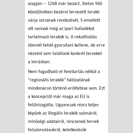
alapján -- 1268 már bezárt, illetve 960
közeljövõben bezárni tervezett lerakó
várja sorsának rendezését. S emellett
ott vannak még az ipari hulladékot
tartalmazó lerakók is. A rekultiválás
ütemét tehát gyorsítani kellene, de erre
nézvést sem találtunk konkrét terveket
a leírásban.
Nem fogadható el fenntartás nélkül a
"regionális lerakók" hálózatának
mindenáron történõ erõltetése sem. Ezt
a koncepciót már maga az EU is
felülvizsgálta. Ugyancsak nincs teljes
képünk az illegális lerakók számáról,
minõségi adatairól, nincsenek tervek
felszámolásukról, keletkezésük