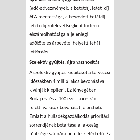
(adókedvezmények, a betétdíj, letéti díj
ÁFA-mentessége, a beszedett betétdíj,
letéti díj kötelezettségként történõ
elszámolhatósága a jelenlegi
adõköteles árbevétel helyett) tehát
létkérdés.
Szelektív gyûjtés, újrahasznosítás
A szelektív gyûjtés kiépítését a tervezési
idõszakban 4 millió lakos bevonásával
kívánják kiépíteni. Ez lényegében
Budapest és a 100 ezer lakosszám
feletti városok bevonását jelentheti.
Emiatt a hulladékgazdálkodás prioritási
sorrendjének betartása a lakosság
többsége számára nem lesz elérhetõ. Ez