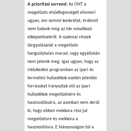
A prioritási sorrend:
Az OHT a
megelõzés elsõdlegességét elismeri
ugyan, ám semmi konkrétat, érdemit
nem tudunk meg az ide vonatkozó
elképzelésekrõl. A szakmai részek
tárgyalásánál a megelõzés
hangsúlytalan marad, vagy egyáltalán
nem jelenik meg. Igaz ugyan, hogy az
intézkedési programban az ipari és
termelési hulladékok esetén jelentõs
forrásokat irányoztak elõ az ipari
hulladékok megelõzésére és
hasznosítására, az azonban nem derül
ki, hogy ebben mekkora rész jut
megelõzésre és mekkora a
hasznosításra. E hiányosságon túl a