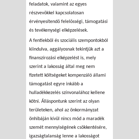
feladatok, valamint az egyes
részvevõkkel kapcsolatosan
érvényesítendõ felelõsségi, támogatási
és tevékenységi elképzelések.
A fentiekbõl és szociális szempontokból
kiindulva, aggályosnak tekintjük azt a
finanszírozási elképzelést is, mely
szerint a lakosság által meg nem
fizetett költségeket kompenzáló állami
támogatást egyre inkább a
hulladékkezelés színvonalához kellene
kötni. Álláspontunk szerint az olyan
területeken, ahol az önkormányzat
önhibáján kívül nincs mód a maradék
szemét mennyiségének csökkentésére,
igazságtalanság lenne a lakosságot