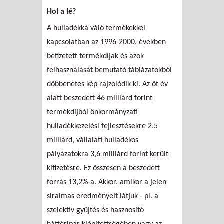
Hol a lé?
A hulladékká váló termékekkel
kapcsolatban az 1996-2000. években
befizetett termékdíjak és azok
felhasználását bemutató táblázatokból
döbbenetes kép rajzolódik ki. Az öt év
alatt beszedett 46 milliárd forint
termékdíjból önkormányzati
hulladékkezelési fejlesztésekre 2,5
milliárd, vállalati hulladékos
pályázatokra 3,6 milliárd forint került
kifizetésre. Ez összesen a beszedett
forrás 13,2%-a. Akkor, amikor a jelen
siralmas eredményeit látjuk - pl. a
szelektív gyûjtés és hasznosító