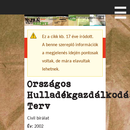
Főoldal
»
Szakmai cikkek
» Országos Hulladékgazdálkodási
Jelenlegi hely
Terv
Ez a cikk kb. 17 éve íródott.
Figyelmeztető üzenet
A benne szereplő információk
Menu
a megjelenés idején pontosak
voltak, de mára elavultak
lehetnek.
Országos
Hulladékgazdálkodá
Terv
Civil bírálat
Év:
2002