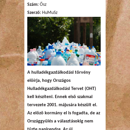
Szám:
Ősz
Szerző:
HuMuSz
A hulladékgazdálkodási törvény
elõírja, hogy Országos
Hulladékgazdálkodási Tervet (OHT)
kell készíteni. Ennek elsõ szakmai
tervezete 2001. májusára készült el.
Az elõzõ kormány el is fogadta, de az
Országgyûlés a választásokig nem
tûzte napirendre. Az új