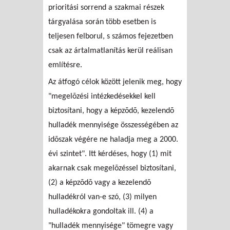
prioritási sorrend a szakmai részek
tárgyalása során több esetben is
teljesen felborul, s számos fejezetben
csak az ártalmatlanítás kerül reálisan
említésre.
Az átfogó célok között jelenik meg, hogy
"megelõzési intézkedésekkel kell
biztosítani, hogy a képzõdõ, kezelendõ
hulladék mennyisége összességében az
idõszak végére ne haladja meg a 2000.
évi szintet". Itt kérdéses, hogy (1) mit
akarnak csak megelõzéssel biztosítani,
(2) a képzõdõ vagy a kezelendõ
hulladékról van-e szó, (3) milyen
hulladékokra gondoltak ill. (4) a
"hulladék mennyisége" tömegre vagy