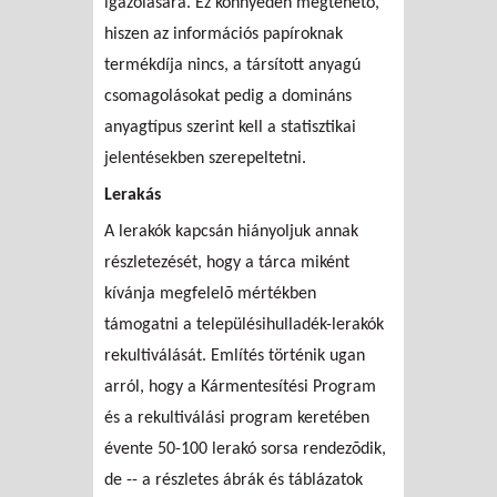
igazolására. Ez könnyedén megtehetõ,
hiszen az információs papíroknak
termékdíja nincs, a társított anyagú
csomagolásokat pedig a domináns
anyagtípus szerint kell a statisztikai
jelentésekben szerepeltetni.
Lerakás
A lerakók kapcsán hiányoljuk annak
részletezését, hogy a tárca miként
kívánja megfelelõ mértékben
támogatni a településihulladék-lerakók
rekultiválását. Említés történik ugan
arról, hogy a Kármentesítési Program
és a rekultiválási program keretében
évente 50-100 lerakó sorsa rendezõdik,
de -- a részletes ábrák és táblázatok