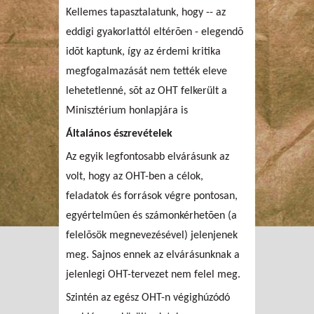
Kellemes tapasztalatunk, hogy -- az
eddigi gyakorlattól eltérõen - elegendõ
idõt kaptunk, így az érdemi kritika
megfogalmazását nem tették eleve
lehetetlenné, sõt az OHT felkerült a
Minisztérium honlapjára is
Általános észrevételek
Az egyik legfontosabb elvárásunk az
volt, hogy az OHT-ben a célok,
feladatok és források végre pontosan,
egyértelmûen és számonkérhetõen (a
felelõsök megnevezésével) jelenjenek
meg. Sajnos ennek az elvárásunknak a
jelenlegi OHT-tervezet nem felel meg.
Szintén az egész OHT-n végighúzódó