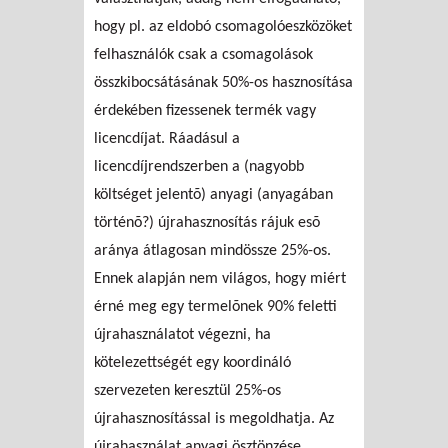
hogy pl. az eldobó csomagolóeszközöket
felhasználók csak a csomagolások
összkibocsátásának 50%-os hasznosítása
érdekében fizessenek termék vagy
licencdíjat. Ráadásul a
licencdíjrendszerben a (nagyobb
költséget jelentõ) anyagi (anyagában
történõ?) újrahasznosítás rájuk esõ
aránya átlagosan mindössze 25%-os.
Ennek alapján nem világos, hogy miért
érné meg egy termelõnek 90% feletti
újrahasználatot végezni, ha
kötelezettségét egy koordináló
szervezeten keresztül 25%-os
újrahasznosítással is megoldhatja. Az
újrahasználat anyagi ösztönzése