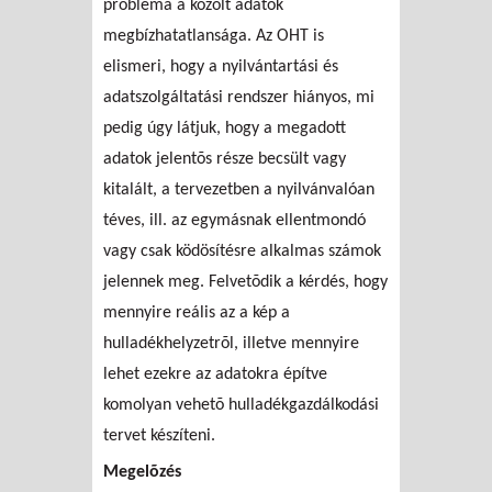
probléma a közölt adatok
megbízhatatlansága. Az OHT is
elismeri, hogy a nyilvántartási és
adatszolgáltatási rendszer hiányos, mi
pedig úgy látjuk, hogy a megadott
adatok jelentõs része becsült vagy
kitalált, a tervezetben a nyilvánvalóan
téves, ill. az egymásnak ellentmondó
vagy csak ködösítésre alkalmas számok
jelennek meg. Felvetõdik a kérdés, hogy
mennyire reális az a kép a
hulladékhelyzetrõl, illetve mennyire
lehet ezekre az adatokra építve
komolyan vehetõ hulladékgazdálkodási
tervet készíteni.
Megelõzés