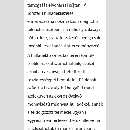
támogatás elvonással sújtani. A
korszerû hulladékkezelés
elmaradásának oka valószínûleg több
település esetben is a nehéz gazdasági
háttér lesz, ez az intézkedés pedig csak
további leszakadásukat eredményezné.
A hulladékhasznosítás terén komoly
problémákkal számolhatunk, ezeket
azonban az anyag elfelejti kellõ
részletességgel bemutatni. Példának
okáért a lakosság hiába gyûjti majd
szelektíven az egyre növekvõ
mennyiségû mûanyag hulladékot, annak
a feldolgozott termékei ugyanis
egyrészt nem értékesíthetõk, illetve ha
értékesíthetõk (a mai kis arányban),