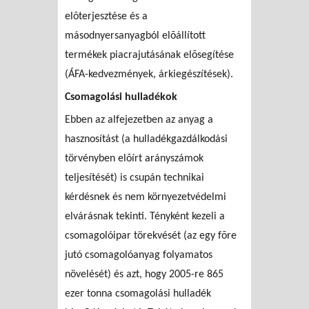
elõterjesztése és a
másodnyersanyagból elõállított
termékek piacrajutásának elõsegítése
(ÁFA-kedvezmények, árkiegészítések).
Csomagolási hulladékok
Ebben az alfejezetben az anyag a
hasznosítást (a hulladékgazdálkodási
törvényben elõírt arányszámok
teljesítését) is csupán technikai
kérdésnek és nem környezetvédelmi
elvárásnak tekinti. Tényként kezeli a
csomagolóipar törekvését (az egy fõre
jutó csomagolóanyag folyamatos
növelését) és azt, hogy 2005-re 865
ezer tonna csomagolási hulladék