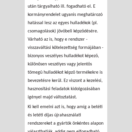
után tárgyalható ill. fogadható el. E
kormányrendelet ugyanis meghatározó
hatással lesz az egyes hulladékok (pl.
csomagolások) jövõbeli képzõdésére.
Várható az is, hogy e rendszer -
visszaváltási kötelezettség formájában -
bizonyos veszélyes hulladékot képezõ,
különösen veszélyes vagy jelentõs
tömegû hulladékot képzõ termékekre is
bevezetésre kerül. Ez viszont a kezelési,
hasznosítási feladatok kidolgozásában
igényel majd változtatást.
Ki kell emelni azt is, hogy amíg a betéti
és letéti díjas újrahasználati
rendszereket a gyártók önkéntes alapon
választhatják, addig nem elfogadható,