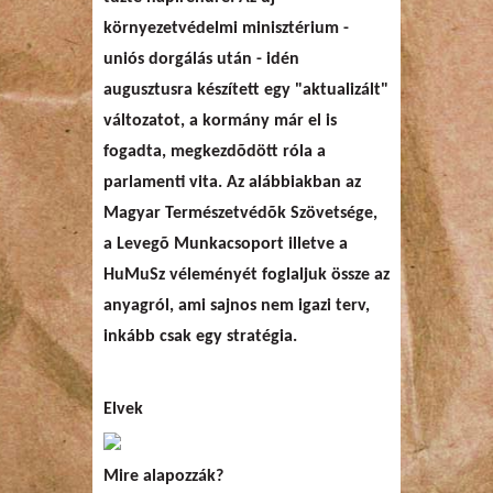
környezetvédelmi minisztérium -
uniós dorgálás után - idén
augusztusra készített egy "aktualizált"
változatot, a kormány már el is
fogadta, megkezdõdött róla a
parlamenti vita. Az alábbiakban az
Magyar Természetvédõk Szövetsége,
a Levegõ Munkacsoport illetve a
HuMuSz véleményét foglaljuk össze az
anyagról, ami sajnos nem igazi terv,
inkább csak egy stratégia.
Elvek
Mire alapozzák?