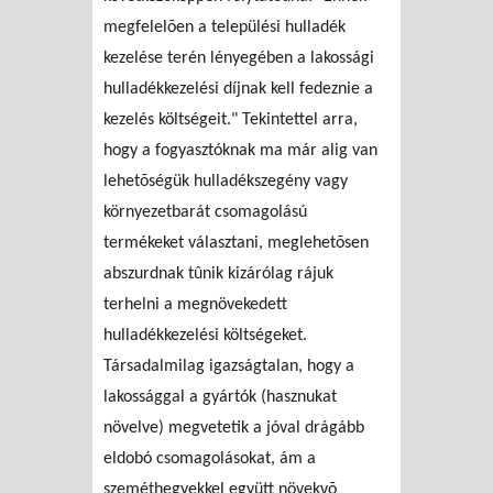
megfelelõen a települési hulladék
kezelése terén lényegében a lakossági
hulladékkezelési díjnak kell fedeznie a
kezelés költségeit." Tekintettel arra,
hogy a fogyasztóknak ma már alig van
lehetõségük hulladékszegény vagy
környezetbarát csomagolású
termékeket választani, meglehetõsen
abszurdnak tûnik kizárólag rájuk
terhelni a megnövekedett
hulladékkezelési költségeket.
Társadalmilag igazságtalan, hogy a
lakossággal a gyártók (hasznukat
növelve) megvetetik a jóval drágább
eldobó csomagolásokat, ám a
szeméthegyekkel együtt növekvõ