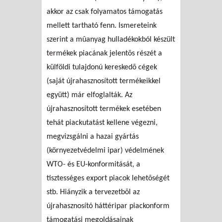
akkor az csak folyamatos támogatás
mellett tartható fenn. Ismereteink
szerint a mûanyag hulladékokból készült
termékek piacának jelentõs részét a
külföldi tulajdonú kereskedõ cégek
(saját újrahasznosított termékeikkel
együtt) már elfoglalták. Az
újrahasznosított termékek esetében
tehát piackutatást kellene végezni,
megvizsgálni a hazai gyártás
(környezetvédelmi ipar) védelmének
WTO- és EU-konformitását, a
tisztességes export piacok lehetõségét
stb. Hiányzik a tervezetbõl az
újrahasznosító háttéripar piackonform
támogatási megoldásainak