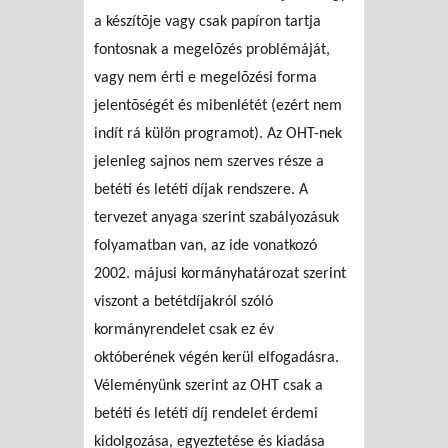
a készítõje vagy csak papíron tartja
fontosnak a megelõzés problémáját,
vagy nem érti e megelõzési forma
jelentõségét és mibenlétét (ezért nem
indít rá külön programot). Az OHT-nek
jelenleg sajnos nem szerves része a
betéti és letéti díjak rendszere. A
tervezet anyaga szerint szabályozásuk
folyamatban van, az ide vonatkozó
2002. májusi kormányhatározat szerint
viszont a betétdíjakról szóló
kormányrendelet csak ez év
októberének végén kerül elfogadásra.
Véleményünk szerint az OHT csak a
betéti és letéti díj rendelet érdemi
kidolgozása, egyeztetése és kiadása