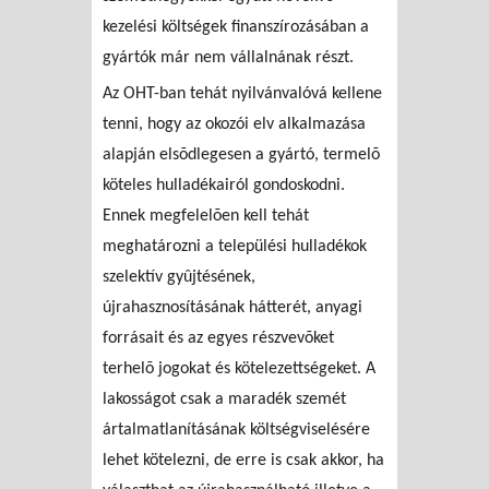
kezelési költségek finanszírozásában a
gyártók már nem vállalnának részt.
Az OHT-ban tehát nyilvánvalóvá kellene
tenni, hogy az okozói elv alkalmazása
alapján elsõdlegesen a gyártó, termelõ
köteles hulladékairól gondoskodni.
Ennek megfelelõen kell tehát
meghatározni a települési hulladékok
szelektív gyûjtésének,
újrahasznosításának hátterét, anyagi
forrásait és az egyes részvevõket
terhelõ jogokat és kötelezettségeket. A
lakosságot csak a maradék szemét
ártalmatlanításának költségviselésére
lehet kötelezni, de erre is csak akkor, ha