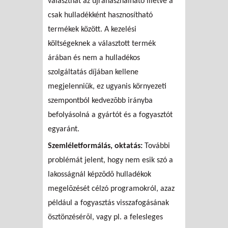
választhat az újrahasználható illetve a
csak hulladékként hasznosítható
termékek között. A kezelési
költségeknek a választott termék
árában és nem a hulladékos
szolgáltatás díjában kellene
megjelenniük, ez ugyanis környezeti
szempontból kedvezõbb irányba
befolyásolná a gyártót és a fogyasztót
egyaránt.
Szemléletformálás, oktatás:
További
problémát jelent, hogy nem esik szó a
lakosságnál képzõdõ hulladékok
megelõzését célzó programokról, azaz
például a fogyasztás visszafogásának
ösztönzésérõl, vagy pl. a felesleges