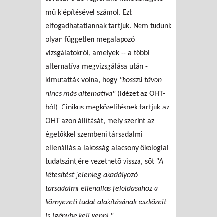
mû kiépítésével számol. Ezt
elfogadhatatlannak tartjuk. Nem tudunk
olyan független megalapozó
vizsgálatokról, amelyek -- a többi
alternatíva megvizsgálása után -
kimutatták volna, hogy
"hosszú távon
nincs más alternatíva"
(idézet az OHT-
ból). Cinikus megközelítésnek tartjuk az
OHT azon állítását, mely szerint az
égetõkkel szembeni társadalmi
ellenállás a lakosság alacsony ökológiai
tudatszintjére vezethetõ vissza, sõt
"A
létesítést jelenleg akadályozó
társadalmi ellenállás feloldásához a
környezeti tudat alakításának eszközeit
is igénybe kell venni."
.