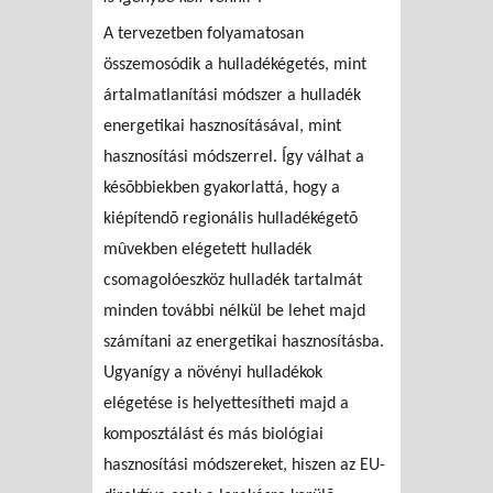
A tervezetben folyamatosan
összemosódik a hulladékégetés, mint
ártalmatlanítási módszer a hulladék
energetikai hasznosításával, mint
hasznosítási módszerrel. Így válhat a
késõbbiekben gyakorlattá, hogy a
kiépítendõ regionális hulladékégetõ
mûvekben elégetett hulladék
csomagolóeszköz hulladék tartalmát
minden további nélkül be lehet majd
számítani az energetikai hasznosításba.
Ugyanígy a növényi hulladékok
elégetése is helyettesítheti majd a
komposztálást és más biológiai
hasznosítási módszereket, hiszen az EU-