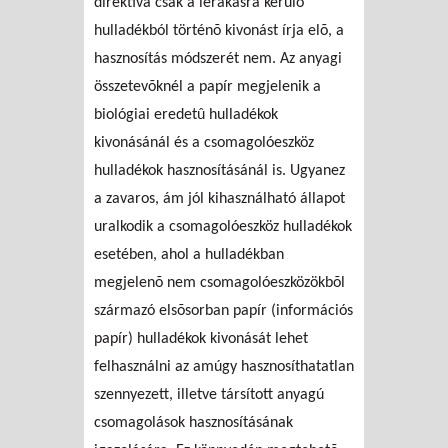
direktíva csak a lerakásra kerülõ
hulladékból történõ kivonást írja elõ, a
hasznosítás módszerét nem. Az anyagi
összetevõknél a papír megjelenik a
biológiai eredetû hulladékok
kivonásánál és a csomagolóeszköz
hulladékok hasznosításánál is. Ugyanez
a zavaros, ám jól kihasználható állapot
uralkodik a csomagolóeszköz hulladékok
esetében, ahol a hulladékban
megjelenõ nem csomagolóeszközökbõl
származó elsõsorban papír (információs
papír) hulladékok kivonását lehet
felhasználni az amúgy hasznosíthatatlan
szennyezett, illetve társított anyagú
csomagolások hasznosításának