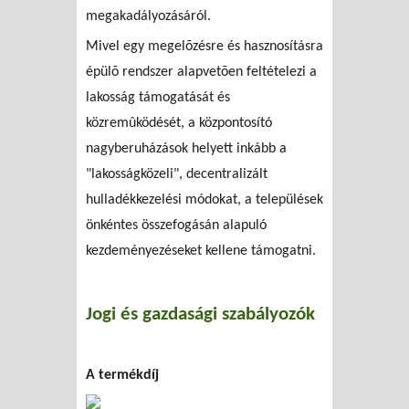
megakadályozásáról.
Mivel egy megelõzésre és hasznosításra
épülõ rendszer alapvetõen feltételezi a
lakosság támogatását és
közremûködését, a központosító
nagyberuházások helyett inkább a
"lakosságközeli", decentralizált
hulladékkezelési módokat, a települések
önkéntes összefogásán alapuló
kezdeményezéseket kellene támogatni.
Jogi és gazdasági szabályozók
A termékdíj