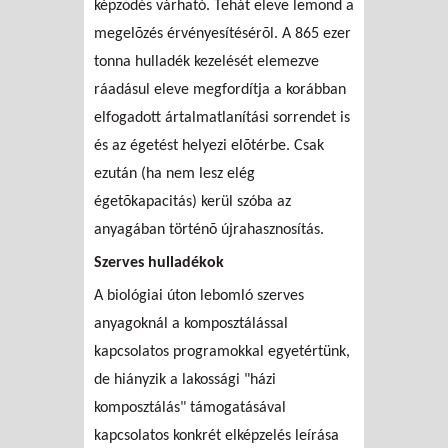
képzõdés várható. Tehát eleve lemond a
megelõzés érvényesítésérõl. A 865 ezer
tonna hulladék kezelését elemezve
ráadásul eleve megfordítja a korábban
elfogadott ártalmatlanítási sorrendet is
és az égetést helyezi elõtérbe. Csak
ezután (ha nem lesz elég
égetõkapacitás) kerül szóba az
anyagában történõ újrahasznosítás.
Szerves hulladékok
A biológiai úton lebomló szerves
anyagoknál a komposztálással
kapcsolatos programokkal egyetértünk,
de hiányzik a lakossági "házi
komposztálás" támogatásával
kapcsolatos konkrét elképzelés leírása