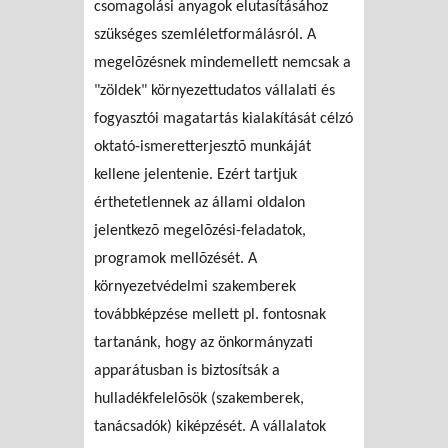
csomagolási anyagok elutasításához
szükséges szemléletformálásról. A
megelõzésnek mindemellett nemcsak a
"zöldek" környezettudatos vállalati és
fogyasztói magatartás kialakítását célzó
oktató-ismeretterjesztõ munkáját
kellene jelentenie. Ezért tartjuk
érthetetlennek az állami oldalon
jelentkezõ megelõzési-feladatok,
programok mellõzését. A
környezetvédelmi szakemberek
továbbképzése mellett pl. fontosnak
tartanánk, hogy az önkormányzati
apparátusban is biztosítsák a
hulladékfelelõsök (szakemberek,
tanácsadók) kiképzését. A vállalatok