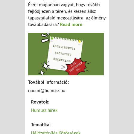
Érzel magadban vágyat, hogy tovább
fejlődj ezen a téren, és készen állsz
tapasztalataid megosztására, az élmény
továbbadására?
Read more
about Önkéntes Képzés
További információ:
noemi@humusz.hu
Rovatok:
Humusz hírek
Tematika:
Hálózatépítés
Közösségek