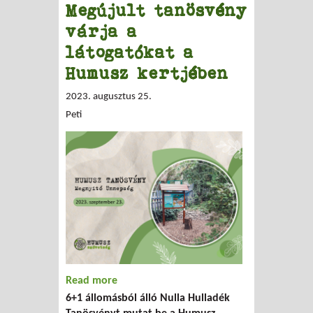
Megújult tanösvény
várja a
látogatókat a
Humusz kertjében
2023. augusztus 25.
Peti
Read more
about Megújult tanösvény várja a
6+1 állomásból álló Nulla Hulladék
látogatókat a Humusz kertjében