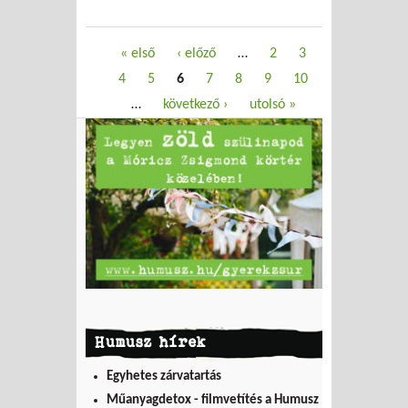
Oldalak
« első
‹ előző
…
2
3
4
5
6
7
8
9
10
…
következő ›
utolsó »
Humusz hírek
Egyhetes zárvatartás
Műanyagdetox - filmvetítés a Humusz