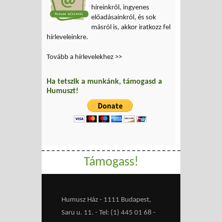
híreinkről, ingyenes
előadásainkról, és sok
másról is, akkor iratkozz fel
hírleveleinkre.
Tovább a hírlevelekhez >>
Ha tetszik a munkánk, támogasd a
Humuszt!
Támogass!
Humusz Ház - 1111 Budapest,
Saru u. 11. - Tel: (1) 445 01 68 -