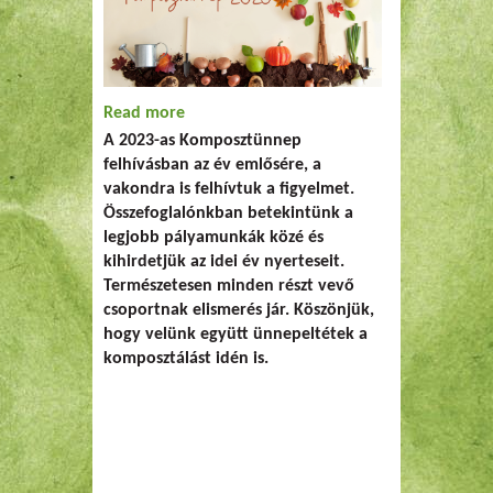
Read more
about Komposztünnep 2023 -
A 2023-as Komposztünnep
eredmények és beszámoló
felhívásban az év emlősére, a
vakondra is felhívtuk a figyelmet.
Összefoglalónkban betekintünk a
legjobb pályamunkák közé és
kihirdetjük az idei év nyerteseit.
Természetesen minden részt vevő
csoportnak elismerés jár. Köszönjük,
hogy velünk együtt ünnepeltétek a
komposztálást idén is.