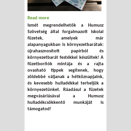
Read more
about Ismét rendelhetők a Humusz
Ismét megrendelhetők a Humusz
újrapapír füzetei!
Szövetség által forgalmazott iskolai
füzetek, amelyek már
alapanyagukban is környezetbarátak:
újrahasznosított papírból és
környezetbarát festékkel készültek! A
füzetborítók mintája és a rajta
ovasható tippek segítenek, hogy
zöldebbé váljanak a hétköznapjaink,
és kevesebb hulladékkal terheljük a
környezetünket. Ráadásul a füzetek
megvásárlásával a Humusz
hulladékcsökkentő munkáját is
támogatod!