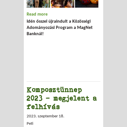
Read more
about BBM X Age of Hope X Humusz
Idén ősszel újraindult a Közösségi
Szövetség
Adományozási Program a MagNet
Banknál!
Komposztünnep
2023 - megjelent a
felhívás
2023. szeptember 18.
Peti