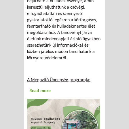
bejárható a hulladék ösvénye, amin
keresztül eljuthatunk a csővégi,
elfogadhatatlan és szennyező
gyakorlatoktól egészen a körforgásos,
fenntartható és hulladékmentes élet
megoldásaihoz. A tanösvényt járva
életünk mindennapjait érintő ügyekben
szerezhetünk új információkat és
közben játékos módon tanulhatunk a
környezetvédelemről.
A Megnyitó Ünnepség programja:
Read more
about Humusz Tanösvény Megnyitó
Ünnepség