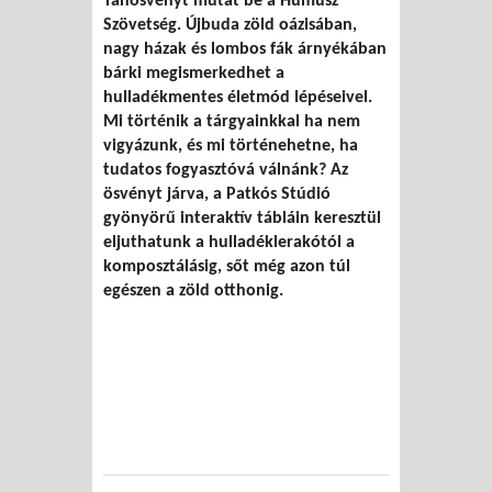
Tanösvényt mutat be a Humusz
Szövetség. Újbuda zöld oázisában,
nagy házak és lombos fák árnyékában
bárki megismerkedhet a
hulladékmentes életmód lépéseivel.
Mi történik a tárgyainkkal ha nem
vigyázunk, és mi történehetne, ha
tudatos fogyasztóvá válnánk? Az
ösvényt járva, a Patkós Stúdió
gyönyörű interaktív tábláin keresztül
eljuthatunk a hulladéklerakótól a
komposztálásig, sőt még azon túl
egészen a zöld otthonig.