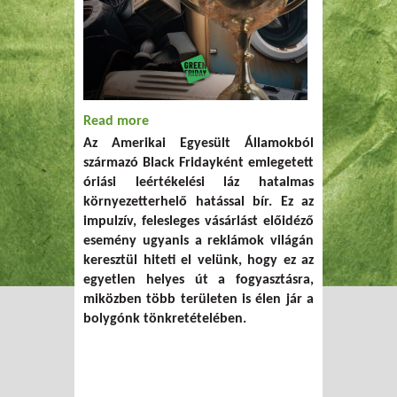
Read more
about A Black Friday versenyfutás a
Az Amerikai Egyesült Államokból
szakadék felé – Dönts okosan! Válaszd a
származó Black Fridayként emlegetett
Green Fridayt!
óriási leértékelési láz hatalmas
környezetterhelő hatással bír. Ez az
impulzív, felesleges vásárlást előidéző
esemény ugyanis a reklámok világán
keresztül hiteti el velünk, hogy ez az
egyetlen helyes út a fogyasztásra,
miközben több területen is élen jár a
bolygónk tönkretételében.