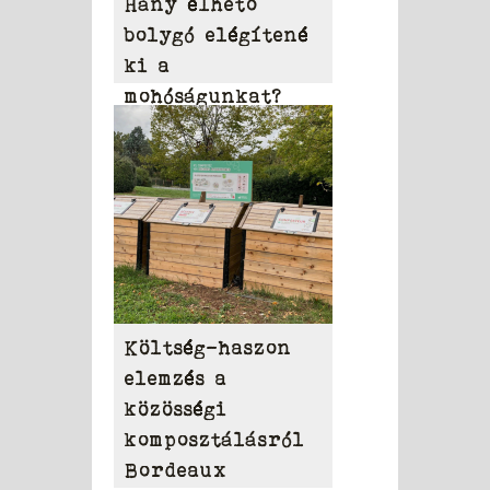
Hány élhető
bolygó elégítené
ki a
mohóságunkat?
Költség-haszon
elemzés a
közösségi
komposztálásról
Bordeaux