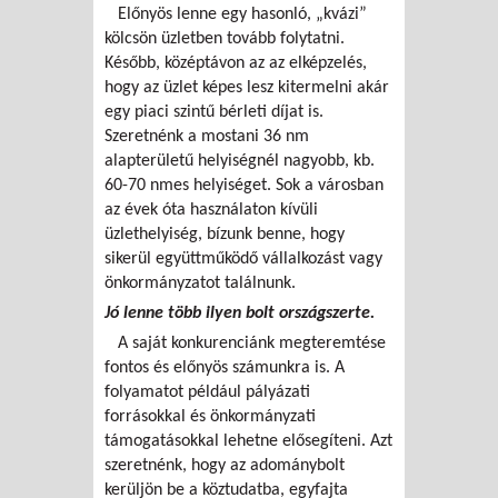
Előnyös lenne egy hasonló, „kvázi”
kölcsön üzletben tovább folytatni.
Később, középtávon az az elképzelés,
hogy az üzlet képes lesz kitermelni akár
egy piaci szintű bérleti díjat is.
Szeretnénk a mostani 36 nm
alapterületű helyiségnél nagyobb, kb.
60-70 nmes helyiséget. Sok a városban
az évek óta használaton kívüli
üzlethelyiség, bízunk benne, hogy
sikerül együttműködő vállalkozást vagy
önkormányzatot találnunk.
Jó lenne több ilyen bolt országszerte.
A saját konkurenciánk megteremtése
fontos és előnyös számunkra is. A
folyamatot például pályázati
forrásokkal és önkormányzati
támogatásokkal lehetne elősegíteni. Azt
szeretnénk, hogy az adománybolt
kerüljön be a köztudatba, egyfajta