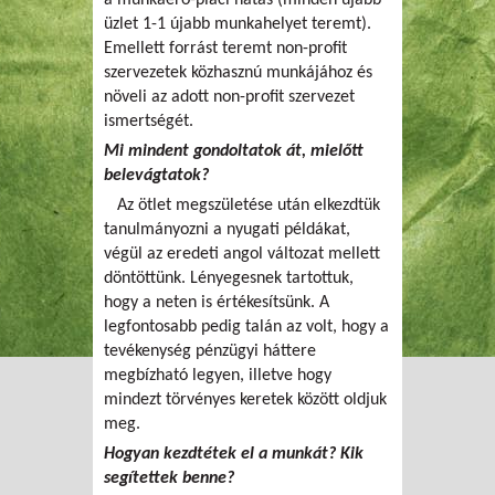
üzlet 1-1 újabb munkahelyet teremt).
Emellett forrást teremt non-profit
szervezetek közhasznú munkájához és
növeli az adott non-profit szervezet
ismertségét.
Mi mindent gondoltatok át, mielőtt
belevágtatok?
Az ötlet megszületése után elkezdtük
tanulmányozni a nyugati példákat,
végül az eredeti angol változat mellett
döntöttünk. Lényegesnek tartottuk,
hogy a neten is értékesítsünk. A
legfontosabb pedig talán az volt, hogy a
tevékenység pénzügyi háttere
megbízható legyen, illetve hogy
mindezt törvényes keretek között oldjuk
meg.
Hogyan kezdtétek el a munkát? Kik
segítettek benne?