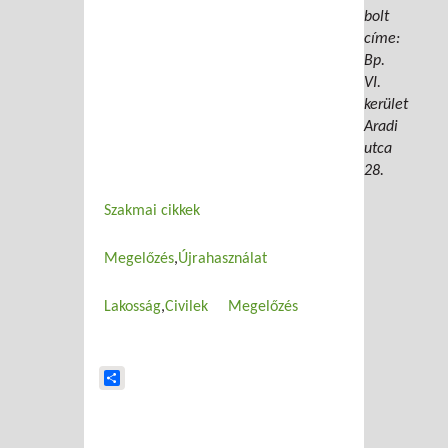
bolt
címe:
Bp.
VI.
kerület
Aradi
utca
28.
Szakmai cikkek
Megelőzés
Újrahasználat
Lakosság
Civilek
Megelőzés
Share