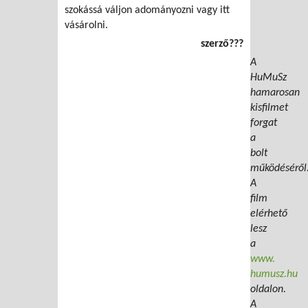
szokássá váljon adományozni vagy itt
vásárolni.
szerző???
A
HuMuSz
hamarosan
kisfilmet
forgat
a
bolt
működéséről
A
film
elérhető
lesz
a
www.
humusz.hu
oldalon.
A