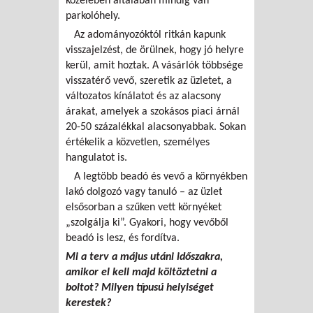
közelében általában mindig van
parkolóhely.
Az adományozóktól ritkán kapunk
visszajelzést, de örülnek, hogy jó helyre
kerül, amit hoztak. A vásárlók többsége
visszatérő vevő, szeretik az üzletet, a
változatos kínálatot és az alacsony
árakat, amelyek a szokásos piaci árnál
20-50 százalékkal alacsonyabbak. Sokan
értékelik a közvetlen, személyes
hangulatot is.
A legtöbb beadó és vevő a környékben
lakó dolgozó vagy tanuló – az üzlet
elsősorban a szűken vett környéket
„szolgálja ki”. Gyakori, hogy vevőből
beadó is lesz, és fordítva.
Mi a terv a május utáni időszakra,
amikor el kell majd költöztetni a
boltot? Milyen típusú helyiséget
kerestek?