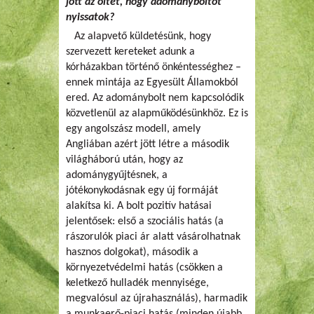
jött az öltet, hogy adományboltot
nyissatok?
Az alapvető küldetésünk, hogy
szervezett kereteket adunk a
kórházakban történő önkéntességhez –
ennek mintája az Egyesült Államokból
ered. Az adománybolt nem kapcsolódik
közvetlenül az alapműködésünkhöz. Ez is
egy angolszász modell, amely
Angliában azért jött létre a második
világháború után, hogy az
adománygyűjtésnek, a
jótékonykodásnak egy új formáját
alakítsa ki. A bolt pozitív hatásai
jelentősek: első a szociális hatás (a
rászorulók piaci ár alatt vásárolhatnak
hasznos dolgokat), második a
környezetvédelmi hatás (csökken a
keletkező hulladék mennyisége,
megvalósul az újrahasználás), harmadik
a munkaerő-piaci hatás (minden újabb