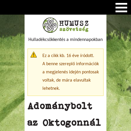
Hulladékcsökkentés a mindennapokban
Figyelmeztető üzenet
Ez a cikk kb. 16 éve íródott.
A benne szereplő információk
a megjelenés idején pontosak
voltak, de mára elavultak
lehetnek.
Adománybolt
az Oktogonnál