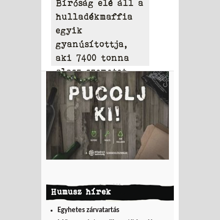
Bíróság elé áll a
hulladékmaffia
egyik
gyanúsítottja,
aki 7400 tonna
olasz szemetet
hordott Tamásiba
Humusz hírek
Egyhetes zárvatartás