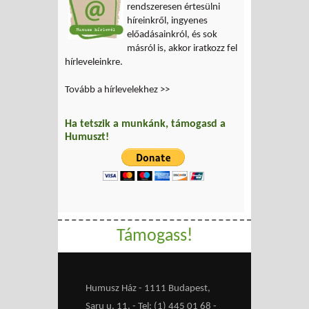
rendszeresen értesülni
híreinkről, ingyenes
előadásainkról, és sok
másról is, akkor iratkozz fel
hírleveleinkre.
Tovább a hírlevelekhez >>
Ha tetszik a munkánk, támogasd a
Humuszt!
Támogass!
Humusz Ház - 1111 Budapest,
Saru u. 11. - Tel: (1) 445 01 68 -