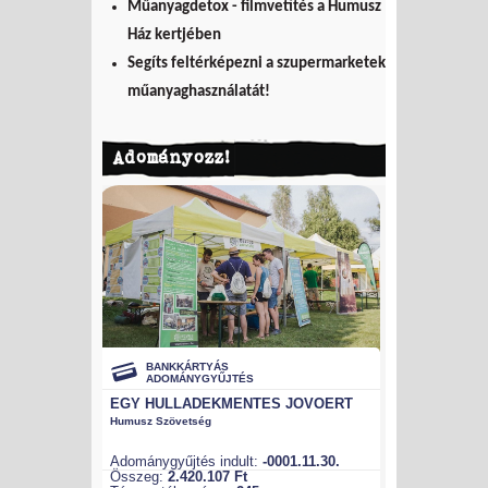
Műanyagdetox - filmvetítés a Humusz
Ház kertjében
Segíts feltérképezni a szupermarketek
műanyaghasználatát!
Adományozz!