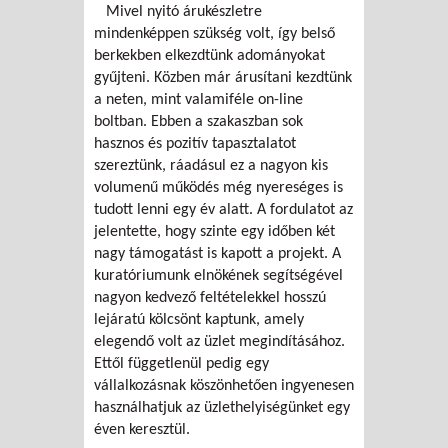
Mivel nyitó árukészletre
mindenképpen szükség volt, így belső
berkekben elkezdtünk adományokat
gyűjteni. Közben már árusítani kezdtünk
a neten, mint valamiféle on-line
boltban. Ebben a szakaszban sok
hasznos és pozitív tapasztalatot
szereztünk, ráadásul ez a nagyon kis
volumenű működés még nyereséges is
tudott lenni egy év alatt. A fordulatot az
jelentette, hogy szinte egy időben két
nagy támogatást is kapott a projekt. A
kuratóriumunk elnökének segítségével
nagyon kedvező feltételekkel hosszú
lejáratú kölcsönt kaptunk, amely
elegendő volt az üzlet megindításához.
Ettől függetlenül pedig egy
vállalkozásnak köszönhetően ingyenesen
használhatjuk az üzlethelyiségünket egy
éven keresztül.