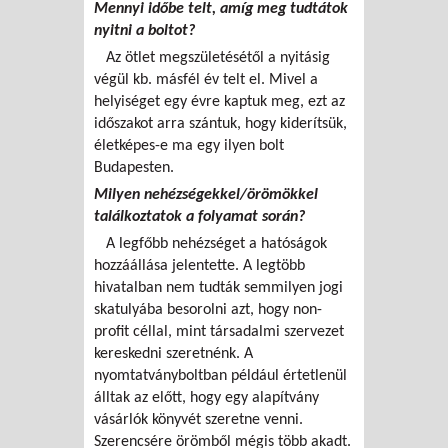
Mennyi időbe telt, amíg meg tudtátok
nyitni a boltot?
Az ötlet megszületésétől a nyitásig
végül kb. másfél év telt el. Mivel a
helyiséget egy évre kaptuk meg, ezt az
időszakot arra szántuk, hogy kiderítsük,
életképes-e ma egy ilyen bolt
Budapesten.
Milyen nehézségekkel/örömökkel
találkoztatok a folyamat során?
A legfőbb nehézséget a hatóságok
hozzáállása jelentette. A legtöbb
hivatalban nem tudták semmilyen jogi
skatulyába besorolni azt, hogy non-
profit céllal, mint társadalmi szervezet
kereskedni szeretnénk. A
nyomtatványboltban például értetlenül
álltak az előtt, hogy egy alapítvány
vásárlók könyvét szeretne venni.
Szerencsére örömből mégis több akadt.