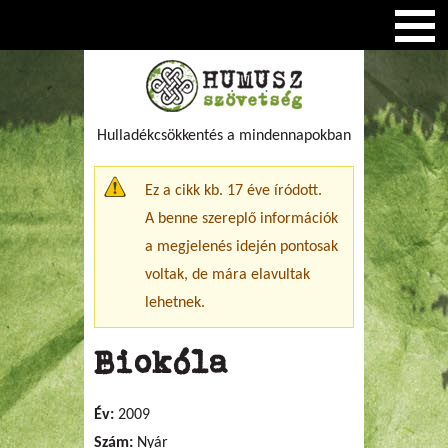
Hulladékcsökkentés a mindennapokban
Figyelmeztető üzenet
Ez a cikk kb. 17 éve íródott.
A benne szereplő információk
a megjelenés idején pontosak
voltak, de mára elavultak
lehetnek.
Biokóla
Év:
2009
Szám:
Nyár