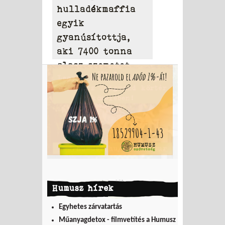
hulladékmaffia
egyik
gyanúsítottja,
aki 7400 tonna
olasz szemetet
hordott Tamásiba
Humusz hírek
Egyhetes zárvatartás
Műanyagdetox - filmvetítés a Humusz