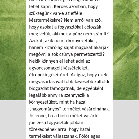
lehet kapni. Kérdés azonban, hogy
szükségünk van-e az efféle
késztermékekre? Nem arról van szó,
hogy azokat a fogyasztókat célozzák
meg velük, akiknek a pénz nem számít?
Azokat, akik nem a környezetüket,
hanem kizárólag saját magukat akarják
megóvni a sok csúnya permetszertől?
Nekik könnyen el lehet adni az
agyoncsomagolt készételeket,
étrendkiegészítőket. Az igaz, hogy ezek
megvásárlásával több-kevesebb külföldi
biogazdát támogatnak, de egyébként
legalább annyira szennyezik a
környezetüket, mint ha hazai
„hagyományos” terméket vásárolnának.
Jó lenne, ha a bioterméket vásárló
jóérzésű fogyasztók jobban
törekednének arra, hogy hazai
termékeket válasszanak. Fölösleges