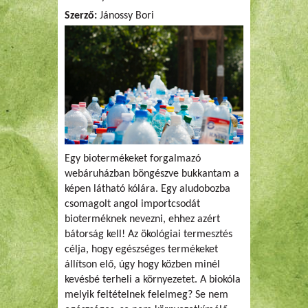
Szerző:
Jánossy Bori
Egy biotermékeket forgalmazó
webáruházban böngészve bukkantam a
képen látható kólára. Egy aludobozba
csomagolt angol importcsodát
bioterméknek nevezni, ehhez azért
bátorság kell! Az ökológiai termesztés
célja, hogy egészséges termékeket
állítson elő, úgy hogy közben minél
kevésbé terheli a környezetet. A biokóla
melyik feltételnek felelmeg? Se nem