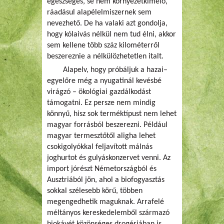
egészséges, se nem környezetkímélő,
ráadásul alapélelmiszernek sem
nevezhető. De ha valaki azt gondolja,
hogy kólaivás nélkül nem tud élni, akkor
sem kellene több száz kilométerről
beszereznie a nélkülözhetetlen italt.
Alapelv, hogy próbáljuk a hazai–
egyelőre még a nyugatinál kevésbé
virágzó – ökológiai gazdálkodást
támogatni. Ez persze nem mindig
könnyű, hisz sok terméktípust nem lehet
magyar forrásból beszerezni. Például
magyar termesztőtől aligha lehet
csokigolyókkal feljavított málnás
joghurtot és gulyáskonzervet venni. Az
import jórészt Németországból és
Ausztriából jön, ahol a biofogyasztás
sokkal szélesebb körű, többen
megengedhetik maguknak. Arrafelé
méltányos kereskedelemből származó
biokávét közönséges drogériában is