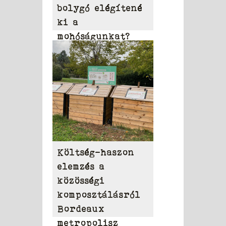
bolygó elégítené
ki a
mohóságunkat?
Költség-haszon
elemzés a
közösségi
komposztálásról
Bordeaux
metropolisz