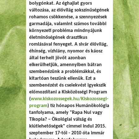
bolygónkat. Az éghajlat gyors
változása, az élővilág sokszínűségének
rohamos csökkenése, a szennyezések
garmadája, valamint számos további
környezeti probléma mindnyájunk
életminőségének drasztikus
romlásával fenyeget. A sivár élővilág,
éhínség, vízhiány, nyomor és káosz
által terhelt jövőt azonban
elkerülhetjük, amennyiben bátran
szembenézünk a problémákkal, és
kitartóan teszünk ellenük. Ezt a
szembenézést és cselekvést igyekszik
előmozdítani a Kisközösségi Program
(
www.kiskozossegek.hu/Kiskozossegi-
program
) tíz hónapos Humánökológia
tanfolyama, amely "Rapa Nui vagy
Tikopia? – Ökológiai válság és
kiútlehetőségek" címmel indul
2015.
szeptember 17-től - 2010 óta immár