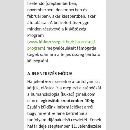
fizetendő (szeptemberben,
novemberben, decemberben és
februárban), akár készpénzben, akár
átutalással. A befizetett összeggel
minden résztvevő a Kisközösségi
Program
(
www.kiskozossegek.hu/Kiskozossegi-
program
) megvalósulását támogatja.
Cégek számára a teljes összeg leírható
költségként.
A JELENTKEZÉS MÓDJA
Ha jelentkezni szeretne a tanfolyamra,
kérjük, először írja meg ezt a szándékát
a humanokologia [kukac] gmail.com
címre
legkésőbb szeptember 10-ig
.
Ezután küldünk információkat arról,
hogy miként kellene befizetnie a
tanfolyam díjának első részletét. Ennek
határideje szeptember 11. Jelentkezése