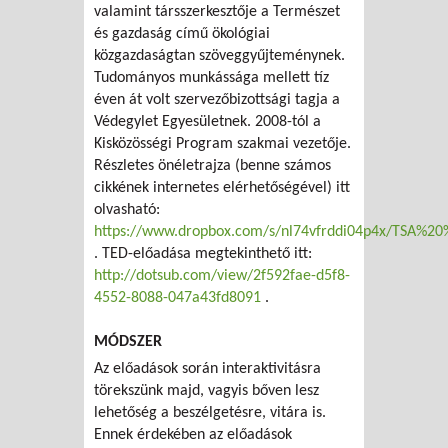
valamint társszerkesztője a Természet
és gazdaság című ökológiai
közgazdaságtan szöveggyűjteménynek.
Tudományos munkássága mellett tíz
éven át volt szervezőbizottsági tagja a
Védegylet Egyesületnek. 2008-tól a
Kisközösségi Program szakmai vezetője.
Részletes önéletrajza (benne számos
cikkének internetes elérhetőségével) itt
olvasható:
https://www.dropbox.com/s/nl74vfrddi04p4x/TSA%2
. TED-előadása megtekinthető itt:
http://dotsub.com/view/2f592fae-d5f8-
4552-8088-047a43fd8091
.
MÓDSZER
Az előadások során interaktivitásra
törekszünk majd, vagyis bőven lesz
lehetőség a beszélgetésre, vitára is.
Ennek érdekében az előadások