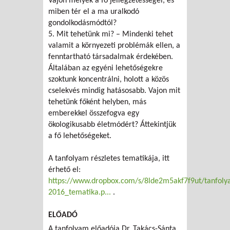
Vajon melyek a fő jellegzetességei, és
miben tér el a ma uralkodó
gondolkodásmódtól?
5. Mit tehetünk mi? – Mindenki tehet
valamit a környezeti problémák ellen, a
fenntartható társadalmak érdekében.
Általában az egyéni lehetőségekre
szoktunk koncentrálni, holott a közös
cselekvés mindig hatásosabb. Vajon mit
tehetünk főként helyben, más
emberekkel összefogva egy
ökologikusabb életmódért? Áttekintjük
a fő lehetőségeket.
A tanfolyam részletes tematikája, itt
érhető el:
https://www.dropbox.com/s/8lde2m5akf7f9ut/tanfol
2016_tematika.p...
.
ELŐADÓ
A tanfolyam előadója Dr. Takács-Sánta