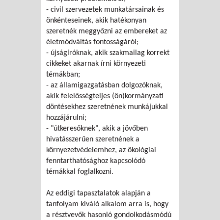
- civil szervezetek munkatársainak és
önkénteseinek, akik hatékonyan
szeretnék meggyőzni az embereket az
életmódváltás fontosságáról;
- újságíróknak, akik szakmailag korrekt
cikkeket akarnak írni környezeti
témákban;
- az államigazgatásban dolgozóknak,
akik felelősségteljes (ön)kormányzati
döntésekhez szeretnének munkájukkal
hozzájárulni;
- "útkeresőknek", akik a jövőben
hivatásszerűen szeretnének a
környezetvédelemhez, az ökológiai
fenntarthatósághoz kapcsolódó
témákkal foglalkozni.
Az eddigi tapasztalatok alapján a
tanfolyam kiváló alkalom arra is, hogy
a résztvevők hasonló gondolkodásmódú