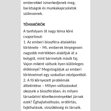
emberekkel ismerkedjenek meg,
barátságok és munkakapcsolatok
szülessenek.
TÉMAKÖRÖK
A tanfolyam öt nagy téma köré
csoportosul:
1. Az emberi bioszféra-átalakítás
története – Mi, emberek lényegesen
nagyobb mértékben alakítjuk át a
bolygót, mint bármelyik másik faj.
Vajon miként váltunk ilyen különleges
élőlénnyé? Megvizsgáljuk az emberi
történelmet egy szokatlan nézőpontból.
2. A fő környezeti problémák
áttekintése – Milyen változásokat
okozunk a bioszférában, és milyen
társadalmi következményekkel járnak
ezek? Éghajlatváltozás, erdőirtás,
fajkihalások, vízszűkösség és társaik.