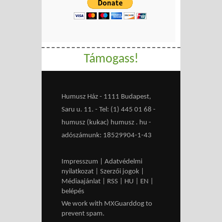
Támogass!
Humusz Ház - 1111 Budapest,
Saru u. 11. - Tel: (1) 445 01 68 -
humusz (kukac) humusz . hu -
adószámunk: 18529904-1-43
Impresszum
|
Adatvédelmi
nyilatkozat
|
Szerzői jogok
|
Médiaajánlat
|
RSS
|
HU
|
EN
|
belépés
We work with
MXGuarddog
to
prevent spam.