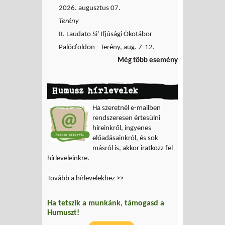
2026. augusztus 07.
Terény
II. Laudato Si' Ifjúsági Ökotábor
Palócföldön - Terény, aug. 7-12.
Még több esemény
Humusz hírlevelek
Ha szeretnél e-mailben
rendszeresen értesülni
híreinkről, ingyenes
előadásainkról, és sok
másról is, akkor iratkozz fel
hírleveleinkre.
Tovább a hírlevelekhez >>
Ha tetszik a munkánk, támogasd a
Humuszt!