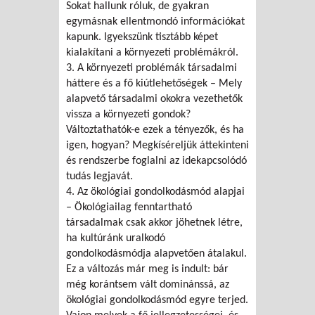
Sokat hallunk róluk, de gyakran
egymásnak ellentmondó információkat
kapunk. Igyekszünk tisztább képet
kialakítani a környezeti problémákról.
3. A környezeti problémák társadalmi
háttere és a fő kiútlehetőségek – Mely
alapvető társadalmi okokra vezethetők
vissza a környezeti gondok?
Változtathatók-e ezek a tényezők, és ha
igen, hogyan? Megkíséreljük áttekinteni
és rendszerbe foglalni az idekapcsolódó
tudás legjavát.
4. Az ökológiai gondolkodásmód alapjai
– Ökológiailag fenntartható
társadalmak csak akkor jöhetnek létre,
ha kultúránk uralkodó
gondolkodásmódja alapvetően átalakul.
Ez a változás már meg is indult: bár
még korántsem vált dominánssá, az
ökológiai gondolkodásmód egyre terjed.