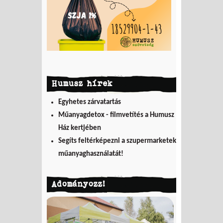
Humusz hírek
Egyhetes zárvatartás
Műanyagdetox - filmvetítés a Humusz
Ház kertjében
Segíts feltérképezni a szupermarketek
műanyaghasználatát!
Adományozz!