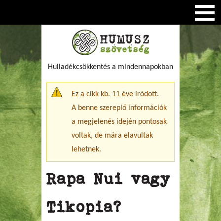
Hulladékcsökkentés a mindennapokban
Figyelmeztető üzenet
Ez a cikk kb. 11 éve íródott.
A benne szereplő információk
a megjelenés idején pontosak
voltak, de mára elavultak
lehetnek.
Rapa Nui vagy
Tikopia?