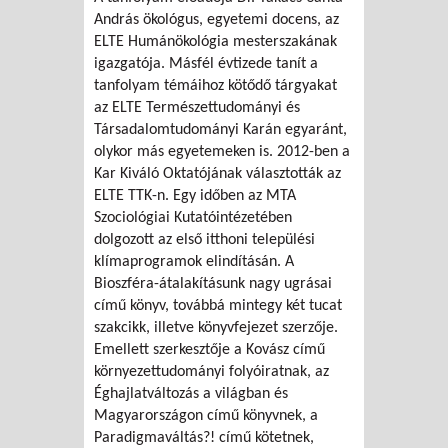
András ökológus, egyetemi docens, az
ELTE Humánökológia mesterszakának
igazgatója. Másfél évtizede tanít a
tanfolyam témáihoz kötődő tárgyakat
az ELTE Természettudományi és
Társadalomtudományi Karán egyaránt,
olykor más egyetemeken is. 2012-ben a
Kar Kiváló Oktatójának választották az
ELTE TTK-n. Egy időben az MTA
Szociológiai Kutatóintézetében
dolgozott az első itthoni települési
klímaprogramok elindításán. A
Bioszféra-átalakításunk nagy ugrásai
című könyv, továbbá mintegy két tucat
szakcikk, illetve könyvfejezet szerzője.
Emellett szerkesztője a Kovász című
környezettudományi folyóiratnak, az
Éghajlatváltozás a világban és
Magyarországon című könyvnek, a
Paradigmaváltás?! című kötetnek,