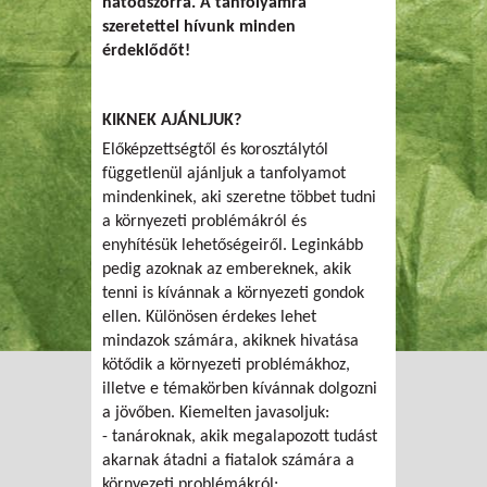
hatodszorra
. A tanfolyamra
szeretettel hívunk minden
érdeklődőt!
KIKNEK AJÁNLJUK?
Előképzettségtől és korosztálytól
függetlenül ajánljuk a tanfolyamot
mindenkinek, aki szeretne többet tudni
a környezeti problémákról és
enyhítésük lehetőségeiről. Leginkább
pedig azoknak az embereknek, akik
tenni is kívánnak a környezeti gondok
ellen. Különösen érdekes lehet
mindazok számára, akiknek hivatása
kötődik a környezeti problémákhoz,
illetve e témakörben kívánnak dolgozni
a jövőben. Kiemelten javasoljuk:
- tanároknak, akik megalapozott tudást
akarnak átadni a fiatalok számára a
környezeti problémákról;