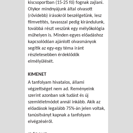
kiscsoportban (15-25 fő) fognak zajlani.
Olykor mindnyájunk által olvasott
(rövidebb) írásokról beszélgetünk, lesz
filmvetítés, tavasszal pedig kirándulunk,
továbbá részt veszünk egy mélyökológia
műhelyen is. Minden egyes előadáshoz
kapcsolódóan ajánlott olvasmányok
segítik az egy-egy téma iránt
részletesebben érdeklődők
elmélyülését.
KIMENET
A tanfolyam hivatalos, állami
végzettséget nem ad. Reményeink
szerint azonban sok tudást és új
szemléletmódot annál inkább. Akik az
előadások legalább 75%-án jelen voltak,
tanúsítványt kapnak a tanfolyam
elvégzéséről.