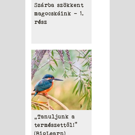
Szárba szökkent
magocskáink – 1.
rész
„Tanuljunk a
természettől!”
(BioLearn)