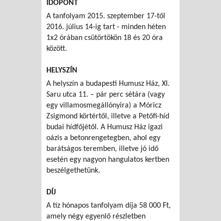
IDŐPONT
A tanfolyam 2015. szeptember 17-től
2016. július 14-ig tart - minden héten
1x2 órában csütörtökön 18 és 20 óra
között.
HELYSZÍN
A helyszín a budapesti Humusz Ház, XI.
Saru utca 11. – pár perc sétára (vagy
egy villamosmegállónyira) a Móricz
Zsigmond körtértől, illetve a Petőfi-híd
budai hídfőjétől. A Humusz Ház igazi
oázis a betonrengetegben, ahol egy
barátságos teremben, illetve jó idő
esetén egy nagyon hangulatos kertben
beszélgethetünk.
DÍJ
A tíz hónapos tanfolyam díja 58 000 Ft,
amely négy egyenlő részletben