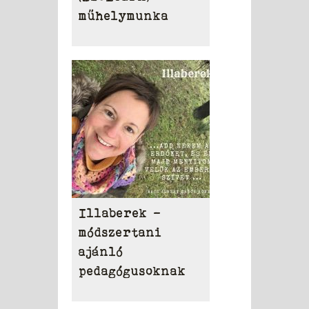
műhelymunka
Illaberek -
módszertani
ajánló
pedagógusoknak