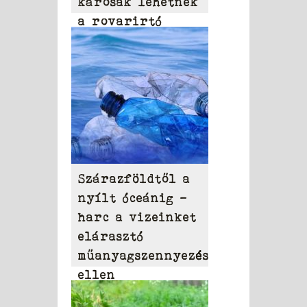
károsak lehetnek
a rovarirtó
szerek
Szárazföldtől a
nyílt óceánig –
harc a vizeinket
elárasztó
műanyagszennyezés
ellen