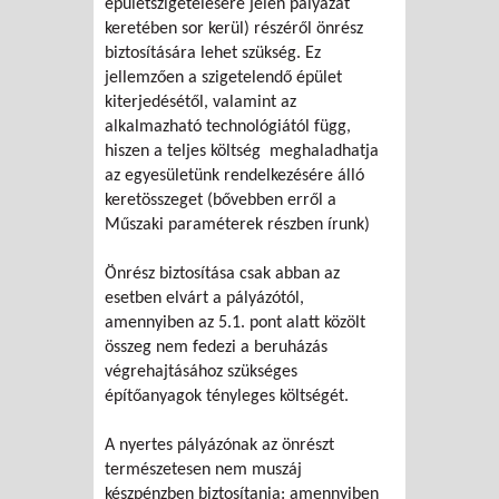
épületszigetelésére jelen pályázat
keretében sor kerül) részéről önrész
biztosítására lehet szükség. Ez
jellemzően a szigetelendő épület
kiterjedésétől, valamint az
alkalmazható technológiától függ,
hiszen a teljes költség meghaladhatja
az egyesületünk rendelkezésére álló
keretösszeget (bővebben erről a
Műszaki paraméterek részben írunk)
Önrész biztosítása csak abban az
esetben elvárt a pályázótól,
amennyiben az 5.1. pont alatt közölt
összeg nem fedezi a beruházás
végrehajtásához szükséges
építőanyagok tényleges költségét.
A nyertes pályázónak az önrészt
természetesen nem muszáj
készpénzben biztosítania: amennyiben