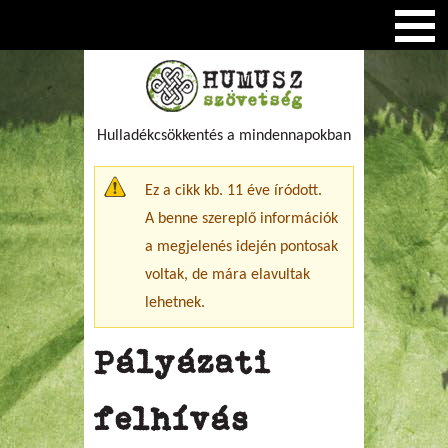
Hulladékcsökkentés a mindennapokban
Figyelmeztető üzenet
Ez a cikk kb. 11 éve íródott.
A benne szereplő információk
a megjelenés idején pontosak
voltak, de mára elavultak
lehetnek.
Pályázati
felhívás