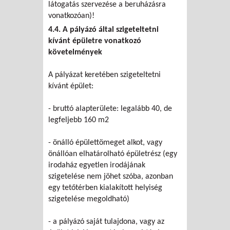
látogatás szervezése a beruházásra
vonatkozóan)!
4.4. A pályázó által szigeteltetni
kívánt épületre vonatkozó
követelmények
A pályázat keretében szigeteltetni
kívánt épület:
- bruttó alapterülete: legalább 40, de
legfeljebb 160 m2
- önálló épülettömeget alkot, vagy
önállóan elhatárolható épületrész (egy
irodaház egyetlen irodájának
szigetelése nem jöhet szóba, azonban
egy tetőtérben kialakított helyiség
szigetelése megoldható)
- a pályázó saját tulajdona, vagy az