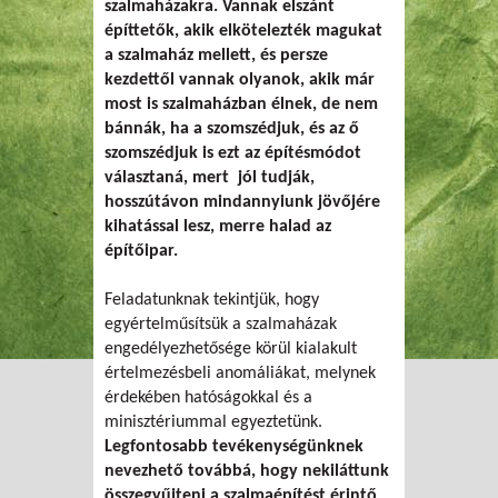
szalmaházakra. Vannak elszánt
építtetők, akik elkötelezték magukat
a szalmaház mellett, és persze
kezdettől vannak olyanok, akik már
most is szalmaházban élnek, de nem
bánnák, ha a szomszédjuk, és az ő
szomszédjuk is ezt az építésmódot
választaná, mert jól tudják,
hosszútávon mindannyiunk jövőjére
kihatással lesz, merre halad az
építőipar.
Feladatunknak tekintjük, hogy
egyértelműsítsük a szalmaházak
engedélyezhetősége körül kialakult
értelmezésbeli anomáliákat, melynek
érdekében hatóságokkal és a
minisztériummal egyeztetünk.
Legfontosabb tevékenységünknek
nevezhető továbbá, hogy nekiláttunk
összegyűjteni a szalmaépítést érintő