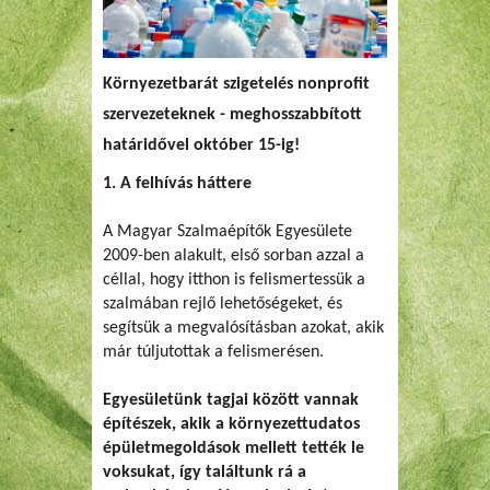
Környezetbarát szigetelés nonprofit
szervezeteknek - meghosszabbított
határidővel október 15-ig!
1. A felhívás háttere
A Magyar Szalmaépítők Egyesülete
2009-ben alakult, első sorban azzal a
céllal, hogy itthon is felismertessük a
szalmában rejlő lehetőségeket, és
segítsük a megvalósításban azokat, akik
már túljutottak a felismerésen.
Egyesületünk tagjai között vannak
építészek, akik a környezettudatos
épületmegoldások mellett tették le
voksukat, így találtunk rá a