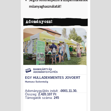
Segíts feltérképezni a szupermarketek
műanyaghasználatát!
Adományozz!