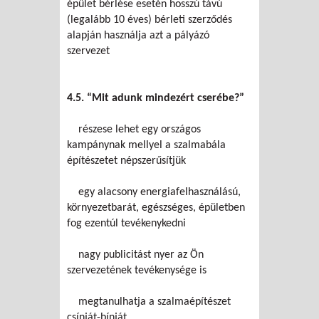
épület bérlése esetén hosszú távú
(legalább 10 éves) bérleti szerződés
alapján használja azt a pályázó
szervezet
4.5. “Mit adunk mindezért cserébe?”
részese lehet egy országos
kampánynak mellyel a szalmabála
építészetet népszerűsítjük
egy alacsony energiafelhasználású,
környezetbarát, egészséges, épületben
fog ezentúl tevékenykedni
nagy publicitást nyer az Ön
szervezetének tevékenysége is
megtanulhatja a szalmaépítészet
csínját-bínját