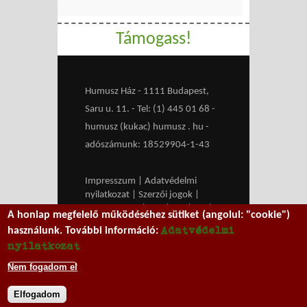
Támogass!
Humusz Ház - 1111 Budapest,
Saru u. 11. - Tel: (1) 445 01 68 -
humusz (kukac) humusz . hu -
adószámunk: 18529904-1-43
Impresszum
|
Adatvédelmi
nyilatkozat
|
Szerzői jogok
|
Médiaajánlat
|
RSS
|
HU
|
EN
|
A honlap megfelelő működéséhez sütiket (angolul: "cookie")
belépés
Adatvédelmi
használunk. További információ:
We work with
MXGuarddog
to
nyilatkozat
prevent spam.
Nem fogadom el
Elfogadom