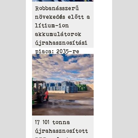
Robbanásszerű
növekedés előtt a
lítium-ion
akkumulátorok
újrahasznosítási
piaca: 2035-re
elérheti a 31,95
milliárd dollárt
17 101 tonna
újrahasznosított